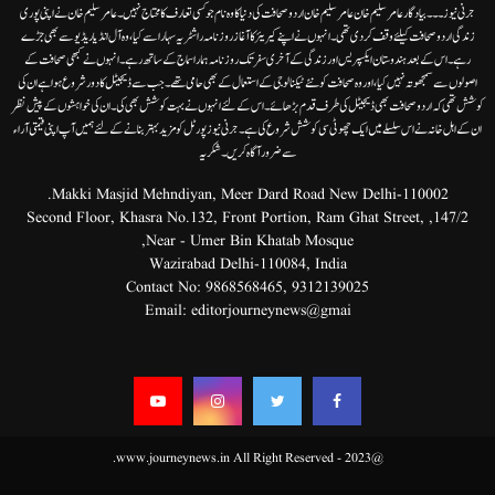
جرنی نیوز۔۔۔بیاد گار عامر سلیم خان عامر سلیم خان اردوصحافت کی دنیا کاوہ نام جو کسی تعارف کا محتاج نہیں۔عامرسلیم خان نے اپنی پوری
زندگی اردوصحافت کیلئے وقف کردی تھی۔انہوں نے اپنے کیریئر کا آغاز روزنامہ راشٹریہ سہارا سے کیا،وہ آل انڈیا ریڈیوسے بھی جڑے
رہے۔ اس کے بعد ہندوستان ایکسپریس اور زندگی کے آخری سفر تک روزنامہ ہمارا سماج کے ساتھ رہے۔ انہوں نے کبھی صحافت کے
اصولوں سے سمجھوتہ نہیں کیا، اور وہ صحافت کو نئے ٹیکنالوجی کے استعمال کے بھی حامی تھے۔ جب سے ڈیجیٹل کا دور شروع ہوا ہے ان کی
کوشش تھی کہ اردو صحافت بھی ڈیجیٹل کی طرف قدم بڑھائے۔ اس کے لئے انہوں نے بہت کوشش بھی کی۔ ان کی خواہشوں کے پیش نظر
ان کے اہل خانہ نے اس سلسلے میں ایک چھوٹی سی کوشش شروع کی ہے۔جرنی نیوز پورٹل کو مزید بہتر بنانے کے لئے ہمیں آپ اپنی قیمتی آراء
سے ضرور آگاہ کریں۔شکریہ
Makki Masjid Mehndiyan, Meer Dard Road New Delhi-110002.
147/2, Second Floor, Khasra No.132, Front Portion, Ram Ghat Street,
Near - Umer Bin Khatab Mosque,
Wazirabad Delhi-110084, India
Contact No:
9868568465
,
9312139025
Email:
editorjourneynews@gmai
@2023 - www.journeynews.in All Right Reserved.