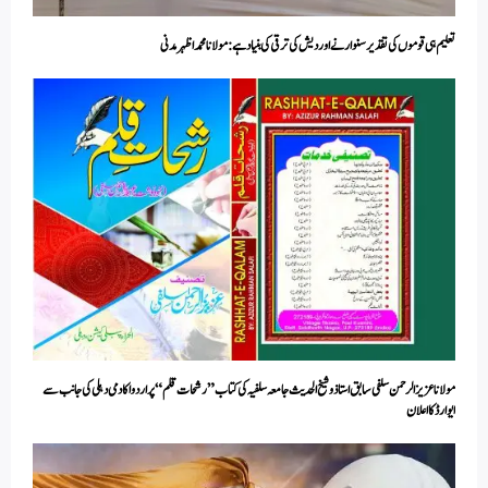
تعلیم ہی قوموں کی تقدیر سنوارنے اور دیش کی ترقی کی بنیاد ہے: مولانا محمد اظہر مدنی
مولانا عزیز الرحمن سلفی سابق استاذ وشیخ الحدیث جامعہ سلفیہ کی کتاب ”رشحات قلم“ پر اردواکادمی دہلی کی جانب سے
ایوارڈکا اعلان