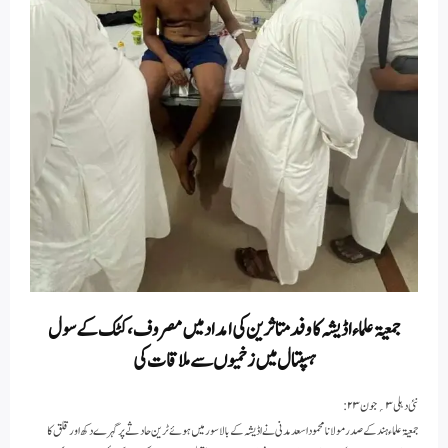
جمعیۃ علماء اڈیشہ کا وفد متاثرین کی امداد میں مصروف ، کٹک کے سول
ہسپتال میں زخمیوں سے ملاقات کی
نئی دہلی۳؍جون۲۳:
جمعیۃ علماء ہند کے صدر مولانا محمود اسعد مدنی نے اڈیشہ کے بالاسور میں ہوئے ٹرین حادثے پر گہرے دکھ اور قلق کا