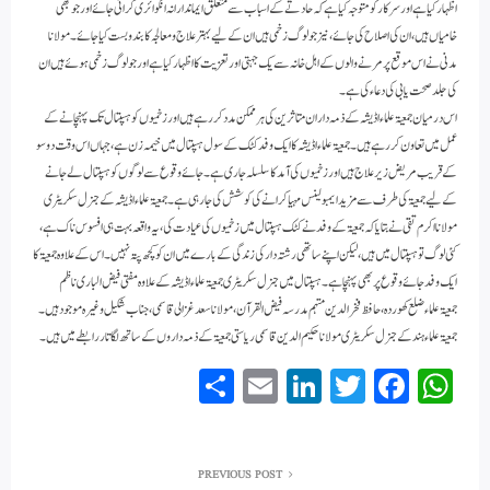
اظہار کیا ہے اور سرکار کو متوجہ کیاہے کہ حادثے کے اسباب سے متعلق ایماندارانہ انکوائری کرائی جائے اور جو بھی
خامیاں ہیں ، ان کی اصلاح کی جائے ، نیز جو لوگ زخمی ہیں ان کے لیے بہتر علاج و معالجہ کا بندوبست کیا جائے۔مولانا
مدنی نے اس موقع پر مرنے والوں کے اہل خانہ سے یک جہتی اور تعزیت کا اظہار کیا ہے اور جو لوگ زخمی ہوئے ہیں ان
کی جلد صحت یابی کی دعاء کی ہے ۔
اس درمیان جمعیۃ علماء اڈیشہ کے ذمہ داران متاثرین کی ہر ممکن مدد کررہے ہیں اور زخمیوں کو ہسپتال تک پہنچانے کے
عمل میں تعاون کررہے ہیں ۔جمعیۃ علماء اڈیشہ کا ایک وفد کٹک کے سول ہسپتال میں خیمہ زن ہے، جہاں اس وقت دو سو
کے قریب مریض زیر علاج ہیں اور زخمیوں کی آمد کا سلسلہ جاری ہے ۔جائے وقوع سے لوگوں کو ہسپتال لے جانے
کے لیے جمعیۃ کی طرف سے مزید ایمبولینس مہیا کرانے کی کوشش کی جارہی ہے ۔جمعیۃ علماء اڈیشہ کے جنرل سکریٹری
مولانا اکرم تقی نے بتایا کہ جمعیۃ کے وفد نے کٹک ہسپتال میں زخمیوں کی عیادت کی ، یہ واقعہ بہت ہی افسوس ناک ہے ،
کئی لوگ تو ہسپتال میں ہیں ، لیکن اپنے ساتھی رشتہ دار کی ز ندگی کے بارے میں ان کو کچھ پتہ نہیں ۔اس کے علاوہ جمعیۃ کا
ایک وفد جائے وقوع پر بھی پہنچا ہے ۔ہسپتال میں جنرل سکریٹری جمعیۃ علماء اڈیشہ کے علاوہ مفتی فیض الباری ناظم
جمعیۃعلماء ضلع کھوردہ، حافظ فخرالدین مہتمم مدرسہ فیض القرآن،مولانا سعد غزالی قاسمی، جنا ب شکیل وغیرہ موجود ہیں ۔
جمعیۃ علماء ہند کے جنرل سکریٹری مولانا حکیم الدین قاسمی ریاستی جمعیۃ کے ذمہ دارو ں کے ساتھ لگاتار رابطے میں ہیں ۔
S
E
Li
T
Fa
W
ha
m
nk
wi
ce
ha
re
ail
ed
tte
bo
ts
PREVIOUS POST