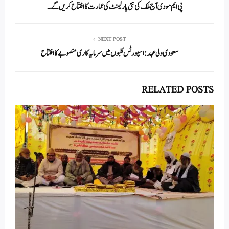
In
r
ok
A
پی ایم مودی آج ملک کی نئی پارلیمنٹ کی عمارت کا افتتاح کریں گے۔
pp
NEXT POST
سعودی ولی عہد:اسپورٹس کلبوں میں سرمایہ کاری منصوبے کا افتتاح
RELATED POSTS