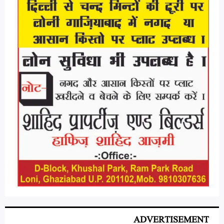
ADVERTISEMENT