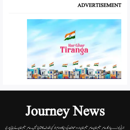
ADVERTISEMENT
Journey News
جرنی نیوز۔۔۔بیاد گار عامر سلیم خان عامر سلیم خان اردوصحافت کی دنیا کاوہ نام جو کسی تعارف کا محتاج نہیں۔عامرسلیم خان نے اپنی پوری