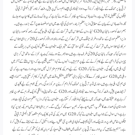
واشنگٹن۔ 6؍ ستمبر۔ ایم این این۔G20 سربراہی اجلاس میں صدر جو بائیڈن کے لیے کلیدی توجہ کے شعبوں میں
ترقی پذیر ممالک کے لیے ڈیلیور کرنا، آب و ہوا، ٹیکنالوجی جیسے اہم مسائل پر پیش رفت کرنا اور کثیر الجہتی ترقیاتی
بینکوں کی تشکیل نو شامل ہے۔ وائٹ ہاؤس نے امید ظاہر کرتے ہوئے کہا ہے کہ یہ بلاک بنانے میں کامیاب ہو جائے
گا۔ وائٹ ہاؤس کے بیان کے مطابق وزیر اعظم نریندر مودی کی قیادت میں ان موضوعات پر آگے بڑھ رہے ہیں۔
جمعرات کو صدر بائیڈن G20 لیڈروں کے اجلاس میں شرکت کے لیے نئی دہلی جائیں گے۔ جمعہ کو صدر بائیڈن
وزیر اعظم مودی کے ساتھ دو طرفہ میٹنگ میں شرکت کریں گے اور ہفتہ اور اتوار کو صدر جی 20 سربراہی اجلاس کے
سرکاری اجلاسوں میں شرکت کریں گے۔ قومی سلامتی کے مشیر جیک سلیوان نے منگل کو ایک پریس بریفنگ کے
دوران کہا کہ جیسا کہ بائیڈن جی 20 کی طرف جارہے ہیں، وہ ابھرتے ہوئے مارکیٹ پارٹنرز کے ساتھ مل کر بڑی
چیزوں کی فراہمی کے لیے کام کرنے کے لیے پرعزم ہیں۔انہوں نے کہا، ”ہمیں یقین ہے کہ دنیا اس ہفتے کے آخر میں
نئی دہلی میں دیکھے گی۔سلیوان نے کہا کہ G20 کے لیے امریکہ کا عزم متزلزل نہیں ہوا ہے، اور اسے امید ہے کہ نئی
دہلی میں G20 سمٹ یہ ظاہر کرے گا کہ دنیا کی بڑی معیشتیں مشکل وقت میں بھی مل کر کام کر سکتی ہیں۔’ ‘لہذا، جیسے
ہی ہم نئی دہلی جا رہے ہیں، ہماری توجہ ترقی پذیر ممالک کو فراہم کرنے پر مرکوز ہو گی۔ امریکی عوام کے لیے کلیدی
ترجیحات پر پیش رفت کرنا، آب و ہوا سے ٹیکنالوجی تک؛ اور G20 کے ساتھ اپنی وابستگی کو ایک فورم کے طور پر ظاہر
کر رہا ہے جو حقیقت میں، جیسا کہ میں نے پہلے کہا، ڈیلیور کر سکتا ہے۔سلیوان نے کہا کہ وزیر اعظم مودی کی قیادت اور
ہندوستان کی صدارت کا شکریہ، ہمیں امید ہے کہ ہم یہ سب کچھ کر پائیں گے۔سربراہی اجلاس میں امریکہ میز پر کیا لا
رہا ہے ،اس سوال کے جواب میں سلیوان نے کہا کہ G20 میں امریکہ کی توجہ کا ایک اہم مقصد کثیرالجہتی ترقیاتی
بینکوں، خاص طور پر ورلڈ بینک اور آئی ایم ایف کو بنیادی طور پر نئی شکل دینے اور اسکیل کرنے کے ایجنڈے کو پیش کرنا
ہے۔’ ‘ہم جانتے ہیں کہ یہ ادارے ترقی پذیر ممالک میں شفاف، اعلیٰ معیار کی سرمایہ کاری کو متحرک کرنے کے لیے