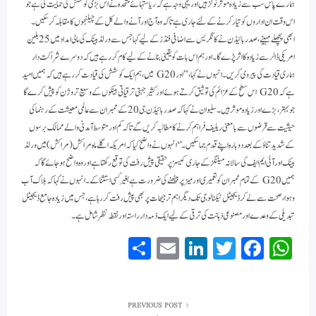
ہمارے پاس سب سے زیادہ موثر ٹولز ہیں اور یہی وجہ ہے کہ ریاستہائے متحدہ نے اس بڑی کوشش کی حمایت کی ہے جو
اس وقت ان اداروں کو تیار کرنے کے لئے جاری ہے تاکہ وہ آج اور آنے والے کل کے چیلنجوں کا مقابلہ کر سکیں۔
ابھی پچھلے مہینے، صدر بائیڈن نے کانگریس سے اضافی فنڈز کے لیے کہا جس سے ورلڈ بینک کی مالی امداد میں 25 بلین
امریکی ڈالر سے زیادہ کا اثر پڑے گا۔اور ہم اس بات کو یقینی بنانے کے لیے کام کر رہے ہیں کہ دوسرے شراکت دار
ہماری قیادت کی پیروی کریں۔انہوں نے کہا، ”اور G20 میں، ہم ایک کوشش کی قیادت کر رہے ہیں کہ ہمیں امید
ہے کہ G20 اس سطح کے عزائم کی توثیق کرتے ہوئے اور کثیر جہتی ترقیاتی بینکوں کے وسیع تر وژن کو پیش کرے گا
جو بہتر، بڑے اور زیادہ موثر ہیں۔سلیوان نے کہا کہ صدر بائیڈن جی 20 کے ممبران سے عالمی معیشت کے رہنما کی
حیثیت سے قرضوں سے بامعنی ریلیف فراہم کرنے کا مطالبہ کریں گے تاکہ کم اور متوسط آمدنی والے ممالک برسوں
کے شدید تناؤ کے بعد دوبارہ اپنے قدم جما سکیں۔’ ‘انہوں نے واضح کیا کہ امریکہ اگلے ماہ مراکش (مراکش)میں ورلڈ
بینک اور آئی ایم ایف کی سالانہ میٹنگز کے جاری کیسز پر حقیقی پیش رفت کی توقع رکھتا ہے اور وہ واضح ہو جائے گا کہ
ہمیں G20 کے تمام ممبران کو تعمیری اور میز پر بیٹھنے کی ضرورت ہے بغیر کسی استثنا کے۔انہوں نے کہا کہ بلاک آب
و ہوا، صحت سے لے کر ڈیجیٹل ٹیکنالوجی تک دیگر اہم ترجیحات پر بھی پیش رفت کر رہا ہے، جس میں زیادہ جامع ڈیجیٹل
تبدیلی کے وعدے اور مصنوعی ذہانت کی ترقی کے لیے ایک ذمہ دار راستہ اور نقطہ نظر شامل ہے۔
S
E
Li
T
Fa
W
ha
m
nk
wi
ce
ha
re
ail
ed
tte
bo
ts
In
r
ok
A
PREVIOUS POST