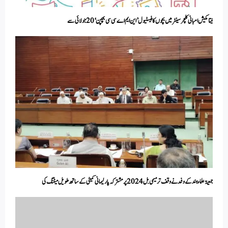
نیتا مکیش امبانی کلچر سینٹر میں بچوں کا فیسٹیو ل’ این ایم اے سی سی بچپن‘ 20جولائی سے
جمعیۃ علماء ہند کے وفد نے وقف ترمیمی بل 2024 پر مشترکہ پارلیمانی کمیٹی کے ساتھ طویل میٹنگ کی