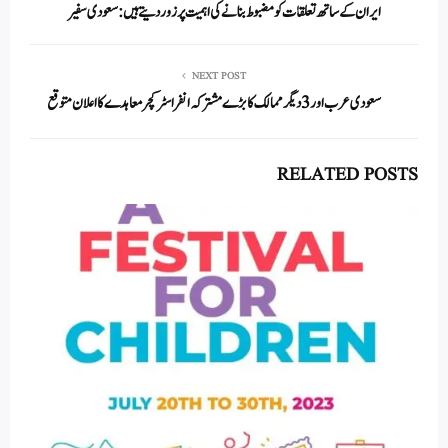
ایران کے ساتھ تعلقات کو مضبوط بنانے کی اہمیت پر زور دیتے ہیں: سعودی سفیر
pp
NEXT POST
سعودی عرب اور 3 دیگر ممالک کا بڑے مشترکہ انفراسٹرکچر معاہدے کا اعلان متوقع
RELATED POSTS