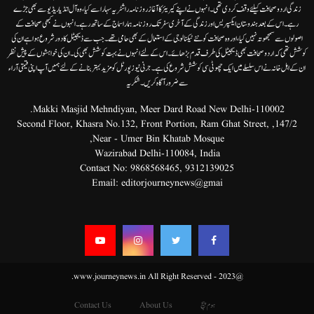
زندگی اردوصحافت کیلئے وقف کردی تھی۔انہوں نے اپنے کیریئر کا آغاز روزنامہ راشٹریہ سہارا سے کیا،وہ آل انڈیا ریڈیوسے بھی جڑے
رہے۔ اس کے بعد ہندوستان ایکسپریس اور زندگی کے آخری سفر تک روزنامہ ہمارا سماج کے ساتھ رہے۔ انہوں نے کبھی صحافت کے
اصولوں سے سمجھوتہ نہیں کیا، اور وہ صحافت کو نئے ٹیکنالوجی کے استعمال کے بھی حامی تھے۔ جب سے ڈیجیٹل کا دور شروع ہوا ہے ان کی
کوشش تھی کہ اردو صحافت بھی ڈیجیٹل کی طرف قدم بڑھائے۔ اس کے لئے انہوں نے بہت کوشش بھی کی۔ ان کی خواہشوں کے پیش نظر
ان کے اہل خانہ نے اس سلسلے میں ایک چھوٹی سی کوشش شروع کی ہے۔جرنی نیوز پورٹل کو مزید بہتر بنانے کے لئے ہمیں آپ اپنی قیمتی آراء
سے ضرور آگاہ کریں۔شکریہ
Makki Masjid Mehndiyan, Meer Dard Road New Delhi-110002.
147/2, Second Floor, Khasra No.132, Front Portion, Ram Ghat Street,
Near - Umer Bin Khatab Mosque,
Wazirabad Delhi-110084, India
Contact No:
9868568465
,
9312139025
Email:
editorjourneynews@gmai
@2023 - www.journeynews.in All Right Reserved.
ہوم پیج
About Us
Contact Us