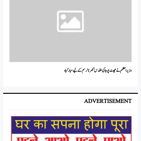
وزیر اعظم نے چھٹ پوجا کی مقدس ’کھرنا ‘رسم کے لیے مبارکباد
ADVERTISEMENT