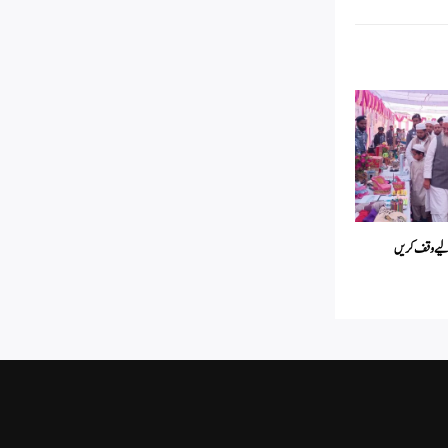
ے لیے وقف کریں