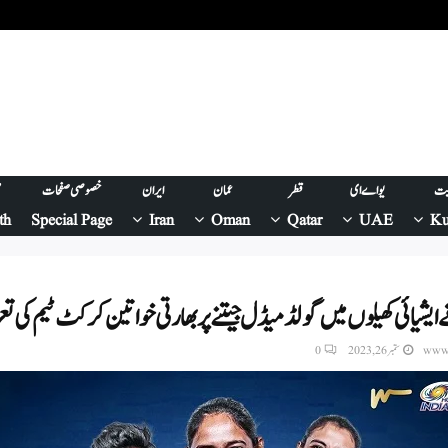
یت
یو اے ای
قطر
عمان
ایران
خصوصی صفحات
ص
th
Special Page
Iran
Oman
Qatar
UAE
Ku
ی نے ایشیائی کھیلوں میں گولڈ میڈل جیتنے پربھارتی خواتین کرکٹ ٹیم کی 
www.
ستمبر 26, 2023
0