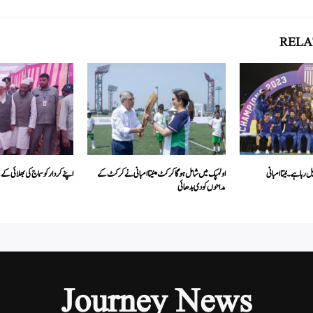
RELA
رہا ہے۔ نیتا امبانی
اولمپک میں شامل ہوگا کرکٹ• نیتا امبانی نے کرکٹ کے
اپنے کردار کو سماج کی بھلائی ک
مداحوں کو دی بدھائی
Journey News