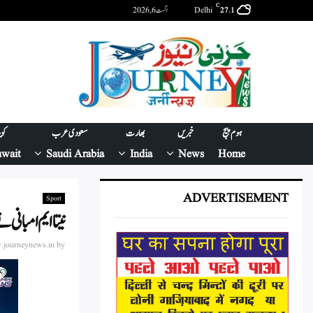
C
Delhi
اگست 6, 2026
27.1
ہوم پیج
خبریں
بھارت
سعودی عرب
کو
wait
Saudi Arabia
India
News
Home
ADVERTISEMENT
Sport
نیتا ایم امبان
journeynews.in
by