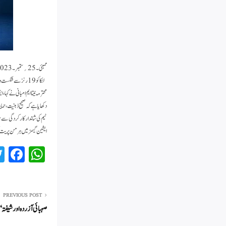
لنکا کو 19 رنز سے شکست دے کر کامیابی حاصل کی۔
محترمہ نیتا ایم امبانی نے کہا،
ٹیم کی شاندار کارکردگی سے ہ
ایشین گیمز میں ہرمن پریت کور
Fa
W
ce
ha
bo
ts
ok
A
PREVIOUS POST
صہبائی آزردہ اور شیفتہ‘ 
pp