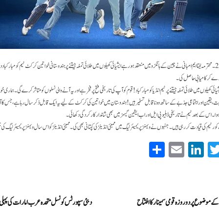
ممبئی۔ 25؍ ستمبر۔2023 ۔محترمہ نیتا ایم امبانی نے چین کے ہانگزو میں منعقد ہو رہے ایشیائی کھیلوں میں طلائی تمغہ جیتنے پر ہندوستانی خواتین کرکٹ ٹیم کو مب
 ایشیائی کھیلوں میں طلائی تمغہ جیتنے پر ٹیم انڈیا کو مبارکباد! قوم کو آپ کی تاریخی فتح پر فخر ہے اور یہ آنے والی نسلوں کو متاثر کرے گی۔ ہماری 
وا۔ اس کے بعد ٹیم نے تاریخی ڈبلیو پی ایل اور اب ایشین گیمز میں بھی شاندار کارکردگی دکھائی۔
 ٹیم کی قیادت کر رہی ہیں۔ جنہوں نے ویمنز پریمیئر لیگ میں ممبئی انڈینز کی کپتانی بھی کی۔ ممبئی انڈینز کو اس سال ویمنز پریمیئر لیگ کی چیم
S
E
Li
T
ha
m
nk
wi
re
ail
ed
tte
In
r
کے موضوع پر دو روزہ قومی سمینار کا افتتاح
دبئی سپورٹس کونسل متحدہ عرب امارات کی پہلی 