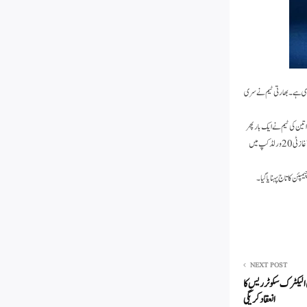
ارکباد دی ہے۔ بھارتی ٹیم نے سری
خواتین کی ٹیم نے ایک بار پھر
دکھایا ہے کہ صحیح ذہنیت، حمایت، یقین اور اجتماعی جذبے کے ساتھ وہ ناقابل تسخیر ہیں!ہندوستان میں خواتین کی کرکٹ کے لیے یہ ایک قابل ذکر سال رہا ہے، جس کا آغاز ٹی 20 ورلڈ کپ میں
پئن کا تاج پہنایا گیا۔
NEXT POST
الیکٹرک سکوٹر ریس کا
انعقاد کریگی