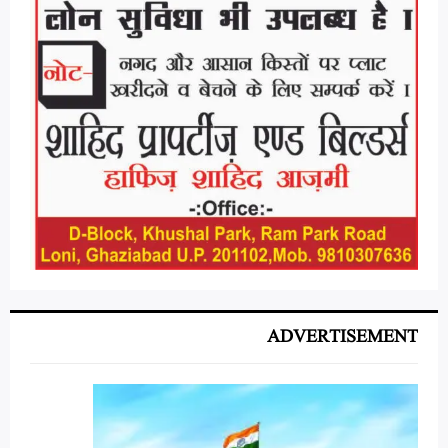
ADVERTISEMENT