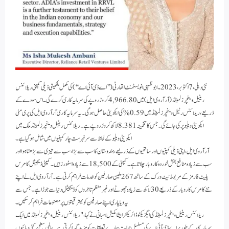
نئی دہلی،7 اکتوبر،2023۔ ابوظہبی انویسٹمنٹ اتھارٹی(’’ اے ڈی آئی اے‘‘)کی مکمل ملکیتی ذیلی کمپنی ریلائنس
ریٹیل وینچرز لمیٹڈ( آر آر وی ایل)میں 4,966.80 کروڑ روپے کی سرمایہ کاری کرے گی۔ اس سودے کے
ذریعے، ریلائنس رٹیل وینچرز لمیٹڈ میں 0.59% کی ایکویٹی حاصل ہوگی۔ یہ سرمایہ کاری آر آر وی ایل کی پری منی
ایکویٹی ویلیو پر کی جائے گی۔ جس کا تخمینہ 8.381 لاکھ کروڑ روپے ہے۔ ریلائنس ریٹیل وینچرز لمیٹڈ ملک میں
ایکویٹی ویلیو کے لحاظ سے سرفہرست چار کمپنیوں میں شامل ہو گیا ہے۔
آر آر وی ایل ، اپنی ذیلی کمپنیوں اور ساتھیوں کے ذریعے، ہندوستان کا سب سے بڑا، سب سے تیزی سے بڑھتا ہوا اور
سب سے زیادہ منافع بخش خوردہ کاروبار چلاتا ہے۔ کمپنی کے 18,500 سے زیادہ اسٹورز ہیں۔ کمپنی ڈیجیٹل کامرس
پلیٹ فارمز کے مربوط نیٹ ورک کے ساتھ 267 ملین صارفین کو خدمات فراہم کرتی ہے۔ آر آر وی ایل نے اپنے
نئے کامرس کاروبار کے ذریعے 30 لاکھ سے زیادہ چھوٹے اور غیر منظم تاجروں کو ڈیجیٹل دنیا سے جوڑا ہے۔ جس سے
یہ ویاپاری اپنے صارفین کو بہتر قیمتوں پر مصنوعات فراہم کر سکیں۔
ریلائنس ریٹیل وینچرز لمیٹڈ کی ایگزیکٹو ڈائریکٹر ایشا مکیش امبانی نے کہا، "ریلائنس ریٹیل وینچرز لمیٹڈ میں ایک
سرمایہ کار کے طور پر اے ڈی آئی اے کی مسلسل حمایت ہمارے تعلقات کو مزید گہرا کرتی ہے۔ عالمی سطح پر کئی دہائیوں