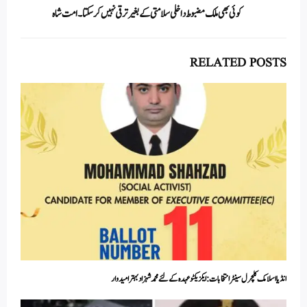
کوئی بھی ملک مضبوط داخلی سلامتی کے بغیر ترقی نہیں کر سکتا۔ امت شاہ
RELATED POSTS
انڈیا اسلامک کلچرل سینٹرانتخابات:ایکزیکٹو عہدہ کے لئے محمد شہزاد بہتر امیدوار