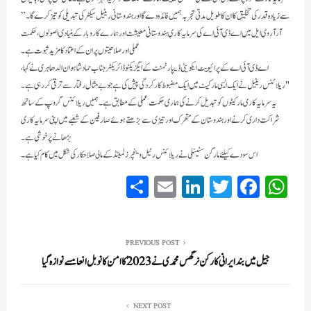
سے زیادہ قدر کی تخلیق کا ان کا طویل مدتی تجربہ ہمیں فائدہ دے گا اور ہندوستانی ریٹیل سیکٹر کی تبدیلی کو تیز کرے گا۔”
آر آر وی ایل میں اے ڈی آئی اے کی سرمایہ کاری ہندوستانی معیشت اور ہمارے کاروبار کے بنیادی اصولوں، حکمت
عملی اور صلاحیتوں پر ان کے اعتماد کا مزید ثبوت ہے۔
اے ڈی آئی اے کے پرائیویٹ ایکویٹی ڈیپارٹمنٹ کے ایگزیکٹو ڈائریکٹر جناب حماد شاہوان الدھاہری نے کہا،
"ریلائنس ریٹیل نے ایک ایسی مارکیٹ میں ایک مضبوط کارکردگی پیش کی ہے جو بے مثال رفتار سے ترقی کر رہی ہے۔
یہ سرمایہ کاری مارکیٹوں کو تبدیل کرنے کی ہماری حکمت عملی کے مطابق ہے۔ ہمیں ریلائنس گروپ کے ساتھ
شراکت داری کرنے اور ہندوستان کے متحرک اور تیزی سے بڑھتے ہوئے صارفین کے شعبے میں اپنی سرمایہ کاری
بڑھانے پر خوشی ہے۔
اس سودے کیلئے مارگن سٹینلی نے ریلائنس رٹیل وینچرز لمیٹڈ کے مالی صلاحکار کی شکل میں کام کیا ہے۔
S
E
Li
T
Fa
W
ha
m
nk
wi
ce
ha
re
ail
ed
tte
bo
ts
In
r
ok
A
PREVIOUS POST
جیل میں بند ایرانی کارکن نرگس محمدی نے 2023 کا امن کا نوبل انعامسے نوازہ گیا
pp
NEXT POST