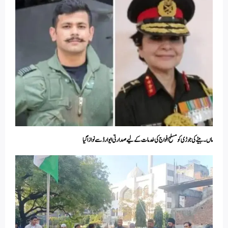
ماں ۔بیٹے کی جوڑی کو مسلح افواج کی خدمات کے لیے صدارتی ایوارڈ سے نوازا گیا