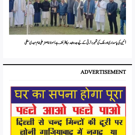
آئین کی پاسداری اور ملک کی تعمیر وترقی کے لیے جدوجہد سبکا فریضہ ہے / مولانااصغر علی امام مہدی سلفی
ADVERTISEMENT