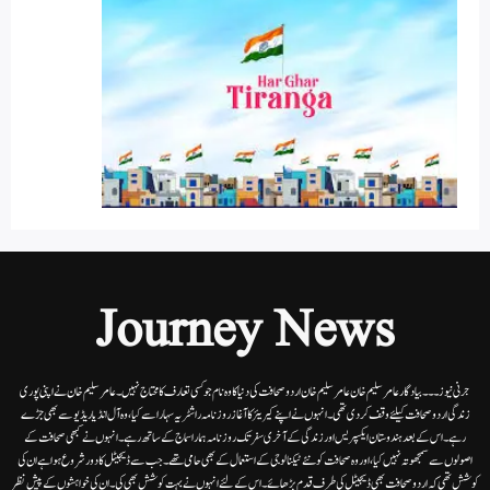
Journey News
جرنی نیوز۔۔۔بیاد گار عامر سلیم خان عامر سلیم خان اردوصحافت کی دنیا کاوہ نام جو کسی تعارف کا محتاج نہیں۔عامرسلیم خان نے اپنی پوری
زندگی اردوصحافت کیلئے وقف کردی تھی۔انہوں نے اپنے کیریئر کا آغاز روزنامہ راشٹریہ سہارا سے کیا،وہ آل انڈیا ریڈیوسے بھی جڑے
رہے۔ اس کے بعد ہندوستان ایکسپریس اور زندگی کے آخری سفر تک روزنامہ ہمارا سماج کے ساتھ رہے۔ انہوں نے کبھی صحافت کے
اصولوں سے سمجھوتہ نہیں کیا، اور وہ صحافت کو نئے ٹیکنالوجی کے استعمال کے بھی حامی تھے۔ جب سے ڈیجیٹل کا دور شروع ہوا ہے ان کی
کوشش تھی کہ اردو صحافت بھی ڈیجیٹل کی طرف قدم بڑھائے۔ اس کے لئے انہوں نے بہت کوشش بھی کی۔ ان کی خواہشوں کے پیش نظر