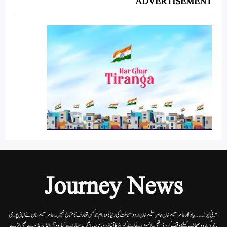
ADVERTISEMENT
Journey News
جرنی نیوز۔۔۔بیاد گار عامر سلیم خان عامر سلیم خان اردوصحافت کی دنیا کاوہ نام جو کسی تعارف کا محتاج نہیں۔عامرسلیم خان نے اپنی پوری
زندگی اردوصحافت کیلئے وقف کردی تھی۔انہوں نے اپنے کیریئر کا آغاز روزنامہ راشٹریہ سہارا سے کیا،وہ آل انڈیا ریڈیوسے بھی جڑے