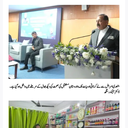
متعدی امراض سے لے کر ذاتی ادویات تک ہندوستان مستقبل کی صحت کی دیکھ بھال کے مرحلے میں داخل ہو گیا ہے۔
ڈاکٹر جتیندر سنگھ