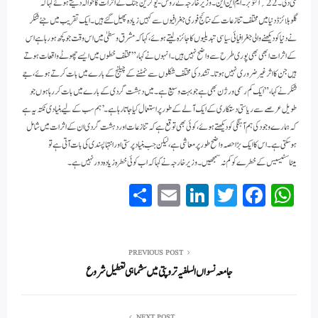
نئی دلی۔ 22؍ اکتوبر۔ ایم این این۔وزیر خارجہ نے روس-یوکرین جنگ کے اثرات کا حوالہ دیتے ہوئے کہا کہ
گلوبلائزڈ دنیا میں مختلف تنازعات کے نتائج فوری جغرافیوں سے کہیں زیادہ پھیل گئے ہیں۔ایک تقریب میں جئے شنکر
نے دنیا کو دیکھنے والی جغرافیائی سیاسی تبدیلیوں کا جائزہ لیتے ہوئے، کہا کہ مشرق وسطیٰ میں اس وقت جو کچھ ہو رہا ہے اس
کے اثرات ابھی بھی پوری طرح سے واضح نہیں ہیں۔انہوں نے کہا، ”مختلف خطوں میں ایسے چھوٹے واقعات ہوتے
ہیں جن کا اثر غیر ضروری نہیں ہوتا۔تشدد کی مختلف شکلوں سے نمٹنے کے چیلنج کے بارے میں بات کرتے ہوئے، جے
شنکر نے کہا، ”ایک کم رسمی ورژن بھی ہے جو بہت وسیع ہے۔ میں دہشت گردی کے بارے میں بات کر رہا ہوں جو
طویل عرصے سے ریاستی دستکاری کے ایک آلے کے طور پر استعمال کیا جاتا رہا ہے۔’ ہم سب کے لیے بنیادی نکتہ یہ ہے
کہ ہمارے وجود کی ہم آہنگی کو دیکھتے ہوئے، کوئی بھی توقع ہے کہ تنازعات اور دہشت گردی ان کے اثرات میں شامل
ہو سکتی ہے۔ اس کا ایک بڑا حصہ واضح طور پر معاشی ہے، لیکن جب بنیاد پرستی اور انتہا پسندی کی بات آتی ہے تو
میٹاسٹیسیس کے خطرے کو کم نہ سمجھیں۔وزیر خارجہ نے کہا کہ اب کوئی خطرہ زیادہ دور نہیں ہے۔
S
E
Li
T
Fa
W
ha
m
nk
wi
ce
ha
re
ail
ed
tte
bo
ts
In
r
ok
A
PREVIOUS POST
جامعہ نسواں السلفیہ تروپتی میں سشماہی تعطیل شروع
pp
NEXT POST