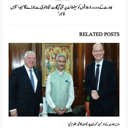
بھارت کے دور دراز علاقوں کو سیٹلائٹ پر مبنی گیگابٹ ٹیکنالوجی سے جوڑے گا ’جیو اسپیس
فائبر‘
RELATED POSTS
وزیر خارجہ نے جرمن ممبران پارلیمنٹ کا خیرمقدم کیا