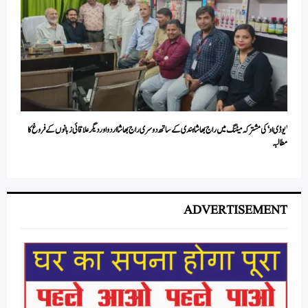
’یو ڈی او‘ کی مشترکہ میٹنگ میں راج بھاشا ہندی کے ساتھ دوسری راج بھاشا اردو اور دیگر علاقائی زبانوں کے فروغ کا
مطالبہ
ADVERTISEMENT