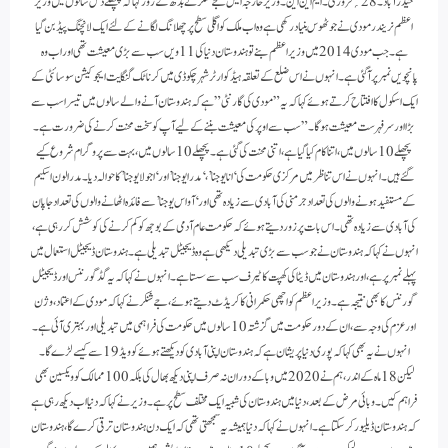
حیدرآباد۔ 28؍فروری۔ ایم این این۔وزیر خارجہ ایس جے شنکر نے بدھ کے روز کہا کہ پچھلے دس سالوں میں وزیر
اعظم نریندر مودی نے جو ٹھوس بنیاد رکھی ہے وہ اب ملک کو اگلی سطح پر چھلانگ لگانے کے لئے ایک لانچنگ پیڈ بن گیا
ہے۔ جب مودی 2014 میں وزیر اعظم بنے تو ہندوستان دنیا کی 11ویں سب سے بڑی معیشت تھی اور اب وہ
پانچویں نمبر پر آ گئی ہے۔ انہوں نے اس ضلع کے تعلقہ ہیڈکوارٹر شہر چکوڈی میں کرناٹک لنگایت ایجوکیشن سوسائٹی کے
ایک اسکول کا افتتاح کرتے ہوئے کہا کہ یہ ”مودی کی گارنٹی” ہے کہ ہندوستان آنے والے سالوں میں تیسرا سب سے
بڑا اور سرفہرست معیشت ہوگا۔” سب سے اوپر کی معیشت بننے کے لیے آپ کو سخت محنت کرنے کی ضرورت ہے۔
پچھلے 10 سالوں میں، اتنا کام کیا گیا ہے، اتنی محنت کی گئی ہے۔ پچھلے 10 سالوں میں، بہت سے پروگرام شروع کیے
گئے ہیں۔انہوں نے اس تناظر میں مرکزی حکومت کی ‘انا یوجنا’، ‘مدرا یوجنا’ اور ‘ اجولا یوجنا’ کا حوالہ دیا۔ مدرا لون اسکیم
کے مستفید ہونے والوں کی تعداد جرمنی کی آبادی سے زیادہ تھی اور ‘ آواس یوجنا’ سے فائدہ اٹھانے والوں کی تعداد جاپان
کی آبادی سے زیادہ تھی۔اس بات پر زور دیتے ہوئے کہ حکومت عام آدمی کے بوجھ کو کم کرنے کی کوشش کر رہی ہے،
انہوں نے کہا کہ ہندوستان نے جو سب سے بڑی تبدیلی دیکھی ہے وہ ڈیجیٹل تبدیلی ہے ۔ ہندوستان ڈیجیٹل استعمال میں
پہلے نمبر پر ہے، اور ہندوستان میں ڈیٹا کی کھپت کا ٹیرف سب سے سستا ہے۔ انہوں نے کہا کہ یہ گڈ گورننس اور ڈیجیٹل
گورننس کا بھی نتیجہ ہے۔وزیر اعظم کو اچھی حکمرانی کا کریڈٹ دیتے ہوئے، جے شنکر نے کہا کہ مودی کے اعتماد، وژن
اور عزم کی وجہ سے، ان کے دور حکومت میں گزشتہ 10 سالوں میں حکومت کی فراہمی میں تبدیلی اور بہتری آئی ہے۔
انہوں نے یہ بھی کہا کہ پوری دنیا پریشان ہے کہ ہندوستان اپنی آبادی کو دیکھتے ہوئے کوویڈ 19 سے کیسے لڑے گا۔
لیکن 18 ماہ کے اندر، ہم نے 2020 میں وبا کے دوران نہ صرف اپنی دیکھ بھال کی بلکہ 100 ممالک کو ویکسین بھی
فراہم کیں۔ وبائی مرض کے بعد، دنیا میں ہندوستان کی شبیہ ایک مختلف سطح پر ہے۔ وزیر نے کہا کہ دنیا اب دیکھ رہی ہے
کہ ہندوستان ڈیلیور کر سکتا ہے۔ انہوں نےکہا کہ دنیا ہمیشہ یہ سمجھتی تھی کہ ایک دن ہندوستان ترقی کرے گا، ہندوستان