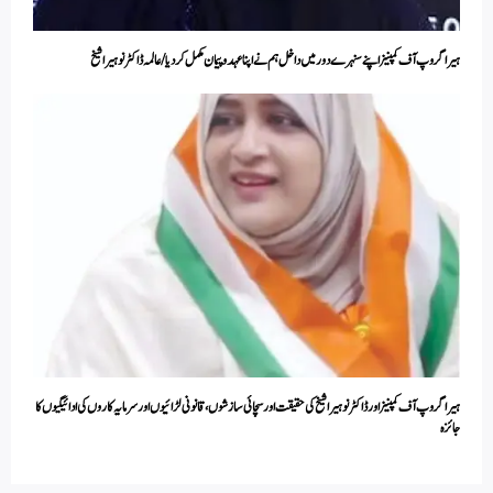
ہیرا گروپ آف کمپنیز اپنے سنہرے دور میں داخل ہم نے اپنا عہد وپیمان مکمل کر دیا / عالمہ ڈاکٹر نوہیرا شیخ
ہیرا گروپ آف کمپنیز اور ڈاکٹر نوہیرا شیخ کی حقیقت اور سچائی سازشوں، قانونی لڑائیوں اور سرمایہ کاروں کی ادائیگیوں کا
جائزہ