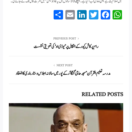
میں صلاحیت ہے لیکن وہ دن اب آ گیا ہے۔ پچھلے 10 سالوں میں یہ فاؤنڈیشن ہمیں امرت کال تک لے جائے گی۔
S
E
Li
T
Fa
W
ha
m
nk
wi
ce
ha
re
ail
ed
tte
bo
ts
In
r
ok
A
PREVIOUS POST
رام پرکاش کپور کے انتقال پر ’یو ڈی او‘ کی تعزیتی نشست
pp
NEXT POST
مدرسہ تعلیم القرآن مسجد حاجی لنگا آرکے پور میں سالانہ اجلاس دستاربندی کا انعقاد
RELATED POSTS