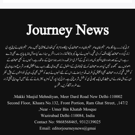
Journey News
جرنی نیوز۔۔۔بیاد گار عامر سلیم خان عامر سلیم خان اردوصحافت کی دنیا کاوہ نام جو کسی تعارف کا محتاج نہیں۔عامرسلیم خان نے اپنی پوری
زندگی اردوصحافت کیلئے وقف کردی تھی۔انہوں نے اپنے کیریئر کا آغاز روزنامہ راشٹریہ سہارا سے کیا،وہ آل انڈیا ریڈیوسے بھی جڑے
رہے۔ اس کے بعد ہندوستان ایکسپریس اور زندگی کے آخری سفر تک روزنامہ ہمارا سماج کے ساتھ رہے۔ انہوں نے کبھی صحافت کے
اصولوں سے سمجھوتہ نہیں کیا، اور وہ صحافت کو نئے ٹیکنالوجی کے استعمال کے بھی حامی تھے۔ جب سے ڈیجیٹل کا دور شروع ہوا ہے ان کی
کوشش تھی کہ اردو صحافت بھی ڈیجیٹل کی طرف قدم بڑھائے۔ اس کے لئے انہوں نے بہت کوشش بھی کی۔ ان کی خواہشوں کے پیش نظر
ان کے اہل خانہ نے اس سلسلے میں ایک چھوٹی سی کوشش شروع کی ہے۔جرنی نیوز پورٹل کو مزید بہتر بنانے کے لئے ہمیں آپ اپنی قیمتی آراء
سے ضرور آگاہ کریں۔شکریہ
Makki Masjid Mehndiyan, Meer Dard Road New Delhi-110002.
147/2, Second Floor, Khasra No.132, Front Portion, Ram Ghat Street,
Near - Umer Bin Khatab Mosque,
Wazirabad Delhi-110084, India
Contact No:
9868568465
,
9312139025
Email:
editorjourneynews@gmai