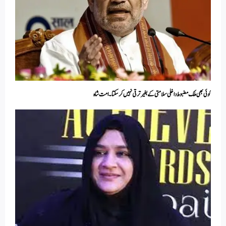
کوئی بھی ملک مضبوط داخلی سلامتی کے بغیر ترقی نہیں کر سکتا۔ امت شاہ