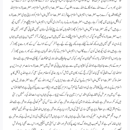
حاصل ہوا اور جب یہ شرف حاصل ہوا تو اب ضروری ہے کہ اہل وعیال کی فکر نہ کرے، کاروبار کی فکر نہ کرے بس
اللہ پر بھروسہ کرے، اللہ سے لولگائے، اللہ سے مدد طلب کرے حضرت ابراہیم علیہ السلام اور حضرت ہاجرہ سلام اللہ
علیہا کا واقعہ یاد کرے جب حضرت ابراہیم علیہ السلام اپنے فرزند حضرت اسماعیل علیہ السلام کو اور اپنی بیوی حضرت ہاجرہ
کو جنگل و بیابان میں چھوڑ کر جارہے ہیں،، حضرت ہاجرہ نے بار بار آواز دی لیکن ابراہیم علیہ السلام پیچھے مڑ کر نہیں دیکھ
رہے ہیں جس جگہ حضرت اسماعیل علیہ السلام کو چھوڑا تھا وہاں کھانے پینے کا کوئی سامان نہیں تھا پانی بھی میسر نہیں تھا
جب حضرت ہاجرہ کو یقین ہوگیا کہ ابراہیم علیہ السلام پلٹنے والے نہیں ہیں تب یہ پوچھا کہ آخر ہمیں اس بیابان میں جہاں
چرند و پرند بھی نہیں ہیں نہ کچھ کھانے کیلئے ہے نہ کچھ پینے کے لیے ہے آخر کس کے حوالے کس کے بھروسے پر چھوڑ کر
جارہے ہیں ہماری دیکھ بھال کون کرے گا تب ابراہیم علیہ السلام نے کہا کہ اللہ نگہبان ہے اللہ کے بھروسے پر چھوڑ کر
جارہا ہوں اتنا سننا تھا کہ ہاجرہ کو اطمینان ہوگیا اور کہا کہ تب جاؤ بیشک اللہ ہماری حفاظت کریگا یہی وہ مقام ہے جسے صفا
مروہ کے نام سے جانا جاتا ہے جو اللہ کی نشانیوں میں سے ہے جہاں پانی کی تلاش میں حضرت ہاجرہ سات مرتبہ دوڑیں یہ
ادا اللہ تبارک و تعالیٰ کو اتنی پسند آئی کہ حج کے ارکان میں شامل کردیا ہر حاجی کو صفا مروہ کی سعی کرنا ہے اللہ پر توکل کا یہ
صلہ ملا کہ حضرت اسماعیل علیہ السلام نے پیاس کی شدت سے ایڑیاں رگڑیں اور اللہ کے حکم سے حضرت جبریل علیہ
السلام نے پر مارا اور پانی کا چشمہ جاری ہوا جسے آج ہم آب زمزم کہتے ہیں جو دنیا کا سب سے پاکیزہ پانی ہے جو شفاؤللناس
ہے جس میں ہر مرض کی شفا ہے ایسی مقدس سرزمین پر جاکر کسے دنیا یاد رہے گی جہاں دن رات اللہ کی رحمتیں برستی
ہیں مکہ مکرمہ وہ شہر ہے جسے اللہ نے بلدالامین کہا ہے مکہ وہ شہر ہے کہ اللہ نے جس کی قسم کھائی ہے مکہ وہ شہر ہے جسے اللہ
نے ام القریٰ کا درجہ عطا فرمایا ہے یعنی ساری بستی کی ماں قرار دیا ہے مکہ وہ شہر ہے جہاں اللہ تعالیٰ نے سید الکونین شہنشاہ
عرب وعجم صل اللہ علیہ وسلم کی ولادت فرمائی ہے جہاں غارحرا ہے جہاں قرآن کی پہلی وحی نازل ہوئی ہے مکہ وہ شہر ہے
جہاں خانہ کعبہ ہے خوش نصیب ہیں وہ لوگ جو ایسے پاکیزہ شہر اور مقدس بستی میں پہنچیں اور اس سے بھی زیادہ خوش