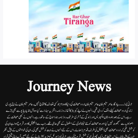
Journey News
جرنی نیوز۔۔۔بیاد گار عامر سلیم خان عامر سلیم خان اردوصحافت کی دنیا کاوہ نام جو کسی تعارف کا محتاج نہیں۔عامرسلیم خان نے اپنی پوری
زندگی اردوصحافت کیلئے وقف کردی تھی۔انہوں نے اپنے کیریئر کا آغاز روزنامہ راشٹریہ سہارا سے کیا،وہ آل انڈیا ریڈیوسے بھی جڑے
رہے۔ اس کے بعد ہندوستان ایکسپریس اور زندگی کے آخری سفر تک روزنامہ ہمارا سماج کے ساتھ رہے۔ انہوں نے کبھی صحافت کے
اصولوں سے سمجھوتہ نہیں کیا، اور وہ صحافت کو نئے ٹیکنالوجی کے استعمال کے بھی حامی تھے۔ جب سے ڈیجیٹل کا دور شروع ہوا ہے ان کی
کوشش تھی کہ اردو صحافت بھی ڈیجیٹل کی طرف قدم بڑھائے۔ اس کے لئے انہوں نے بہت کوشش بھی کی۔ ان کی خواہشوں کے پیش نظر
ان کے اہل خانہ نے اس سلسلے میں ایک چھوٹی سی کوشش شروع کی ہے۔جرنی نیوز پورٹل کو مزید بہتر بنانے کے لئے ہمیں آپ اپنی قیمتی آراء