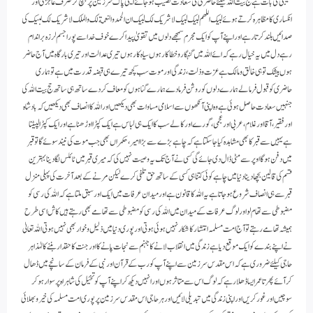
نصیبی کی بات ہے حج بیت اللہ کیلئے حاضری کی سعادت نصیب ہوجائے ایسی پاک سرزمین پر پہنچ کر صرف عاجزی اور
انکساری کا مظاہرہ کرتے ہوئے لبىك اللھم لبیك لبىك لاشریک لك لبىك ان الحمد والنعمة لك والملك لا شريك لك لبيك کی
صدائیں بلند کرتا رہے اور اپنے آپ کو ایک مجرم سمجھے دلوں میں تقویٰ پیدا کرے خوف خدا سے پورا جسم لرزہ براندام
رہے دل میں یہ خیال رہے کہ ائے اللہ میں گنہگار و خطاکار ہوں سیاہ کارہوں تیری عدالت اور تیری بارگاہ میں آج حاضر
ہوں بیشک توہی خالق ومالک ہے عزت و ذلت، زندگی اور موت سب کچھ تیرے ہی قبضہ قدرت میں ہے تو ہماری
حاضری کو قبول فرمالے ہمارے دلوں کو روشن فرمادے ہمارے گناہوں کو معاف کردے ساتھ ہی ساتھ حج بیت اللہ کی
جنہیں سعادت حاصل ہوئی ہے وہ اپنی آنکھوں سے اسلامی مساوات بھی دیکھیں اور اللہ کا انصاف بھی دیکھیں کہ بادشاہ
اور فقیر، آقا اور غلام، عربی اور عجمی، گورے اور کالے سب کا ایک ہی لباس ہے ایک کپڑا اوڑھنا ہے اور ایک کپڑا لپیٹنا
ہے یہیں سے قبر کا بھی مشاہدہ کیا جاسکتا ہے کہ چاہے بڑے سے بڑا امیر، حکمراں بھی جب موت کی نیند سوئے گا تو قبر
میں دفن ہوگا اوپر سے مٹی ڈال دی جائے گی کسی نے آج تک یہ وصیت نہیں کی کہ میری قبر میں ٹائلس لگا دینا بہترین
قسم کی قالین بچھا دینا دنیا میں چاہے کوئی کتنا ہی کسی کے ساتھ حق تلفی کرے لیکن مرنے کے بعد آخرت کی پہلی منزل
قبر سے ہی انصاف شروع ہوجاتا ہے یہ اللہ کا قانون ہے اور میدان عرفات میں ایک اور سبق ملتا ہے کہ اللہ کی رسی کو
مضبوطی سے تھام لو اور لوگ عرفات کے میدان میں اللہ کی رسی کو مضبوطی سے تھامے بھی رہتے ہیں کاش اسی طرح
ہمیشہ تھامے رہتے تو آج امت مسلمہ انتشار کا شکار نہیں ہوئی ہوتی اور پوری دنیا میں ذلیل و خوار بھی نہیں ہوتی اللہ تعالیٰ
نے اپنے بندے کو ایک موقع دیا ہے زندگی میں انقلاب لانے کا جہنم سے نجات پانے کا اور جنت کا حقدار بننے کا لہٰذا ہر
حاجی کیلئے ضروری ہے کہ اس مقدس سرزمین سے اپنے آپ کو رب کے قرآن اور نبی کے فرمان کے سانچے میں ڈھال
کر آئے پھر تا عمر ایسا ڈھلا رہے کہ لوگ اس سے متاثر ہوں اور انہیں دیکھ کر اپنے آپ کو تخیُل کی شاہراہ پر سوار ہو کر
سوچیں اور غور کریں اور اپنی زندگی میں تبدیلی لائیں اور ہر حاجی اس مقدس سرزمین پر پوری امت مسلمہ کی خیر و بھلائی