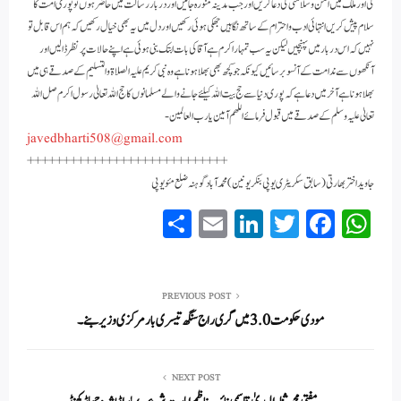
کی اور ملک میں امن و سلامتی کی دعا کریں اور جب مدینہ منورہ جائیں اور دربار رسالت میں حاضر ہوں تو پوری امت کا
سلام پیش کریں انتہائی ادب و احترام کے ساتھ نگاہیں جھکی ہوئی رکھیں اور دل میں یہ بھی خیال رکھیں کہ ہم اس قابل تو
نہیں کہ اس دربار میں پہنچیں لیکن یہ سب تمہارا کرم ہے آقا کی بات ابتک بنی ہوئی ہے اپنے حالات پر نظر ڈالیں اور
آنکھوں سے ندامت کے آنسو برسائیں کیونکہ جو کچھ بھی بھلا ہونا ہے وہ نبی کریم علیہ الصلاۃ والتسليم کے صدقے ہی میں
بھلا ہونا ہے آخر میں دعا ہے کہ پوری دنیا سے حج بیت اللہ کیلئے جانے والے مسلمانوں کا حج اللہ تعالیٰ رسول اکرم صل اللہ
تعالیٰ علیہ وسلم کے صدقے میں قبول فرمائے اللھم آمین یا رب العالمین-
javedbharti508@gmail.com
++++++++++++++++++++++++++++
جاوید اختر بھارتی ( سابق سکریٹری یو پی بنکر یونین) محمدآباد گوہنہ ضلع مئو یو پی
S
E
Li
T
Fa
W
ha
m
nk
wi
ce
ha
re
ail
ed
tte
bo
ts
In
r
ok
A
PREVIOUS POST
مودی حکومت 3.0 میں گری راج سنگھ تیسری بار مرکزی وزیر بنے۔
pp
NEXT POST