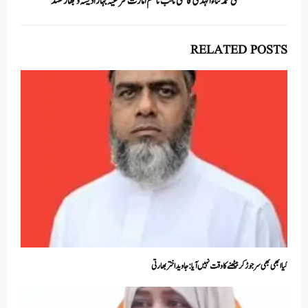
مفتی محمد ثناء الہدیٰ قاسمی نائب ناظم امارت شرعیہ بہار اڈیشہ و جھاڑکھنڈ
RELATED POSTS
کیا ابھی بھی سر جوڑ کر بیٹھنے کا وقت نہیں آیا:جاوید اختر بھارتی