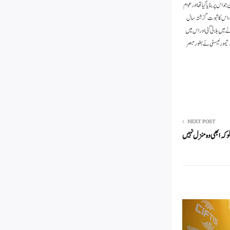
 پر بنایا گیا تھا اور عوام
ے، اس کا ثبوت گزشتہ سال
ے میں بلائی گئی اور اس میں
تیمور لیسٹی نے بطور مبصر
NEXT POST
 کہ ابھی وہ منزل نہیں