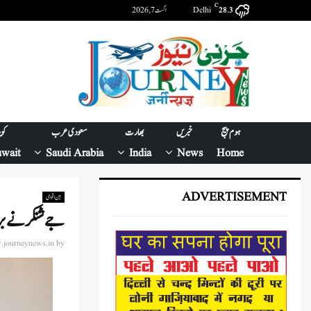
C
Delhi
اگست 7, 2026
28.3
ہوم پیج
خبریں
بھارت
سعودی عرب
کو
wait
Saudi Arabia
India
News
Home
ADVERTISEMENT
بین اقوامی
جے شنکر نے برونائی کے ساتھ 40 سا
journeynews.in
by