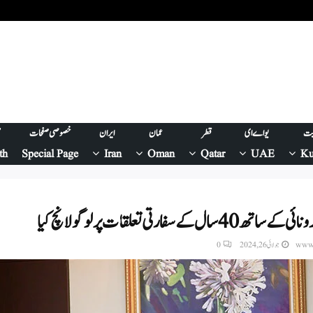
یت
یو اے ای
قطر
عمان
ایران
خصوصی صفحات
ص
th
Special Page
Iran
Oman
Qatar
UAE
Ku
ل کے سفارتی تعلقات پر لوگو لانچ کیا
www.
جولائی 26, 2024
0