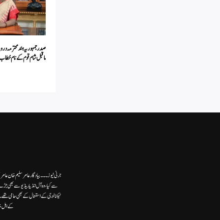
صدر جمہوریہ ہند محترمہ دروپ
ماقبل شام قوم کے نام خطاب
جرنی نیوز۔۔۔بیاد گار عامر سلیم خان عامر
سے کیا،وہ آل انڈیا ریڈیوسے بھی جڑے
ٹیکنالوجی کے استعمال کے بھی حامی تھ
کے اہل خ