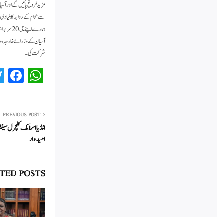
مزید فروغ پائیں گے اور آسیا
سے عوام کے روابط کا بنیادی
ہمارے اپ
آسیان کے وزرائے خارجہ، وزی
شرکت کی۔
Fa
W
ce
ha
bo
ts
ok
A
PREVIOUS POST
انڈیا اسلامک کلچرل سینٹر
pp
امیدوار
TED POSTS