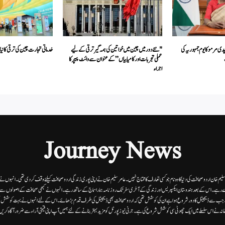
دی مرمو کا یوم جمہوریہ کی
"نئے دور میں چین میں خواتین کی ہمہ گیر ترقی کے لیے
خدماتی تجارت چین کی ترقی کا نیا
عملی تجربات اور کامیابیاں” کے عنوان سے وائٹ پیپر کا
اجراء
Journey News
 سلیم خان اردوصحافت کی دنیا کاوہ نام جو کسی تعارف کا محتاج نہیں۔عامرسلیم خان نے اپنی پوری زندگی اردوصحافت کیلئے وقف کردی تھی۔انہوں نے اپن
 رہے۔ اس کے بعد ہندوستان ایکسپریس اور زندگی کے آخری سفر تک روزنامہ ہمارا سماج کے ساتھ رہے۔ انہوں نے کبھی صحافت کے اصولوں سے سمجھ
ے۔ جب سے ڈیجیٹل کا دور شروع ہوا ہے ان کی کوشش تھی کہ اردو صحافت بھی ڈیجیٹل کی طرف قدم بڑھائے۔ اس کے لئے انہوں نے بہت کوشش ب
انہ نے اس سلسلے میں ایک چھوٹی سی کوشش شروع کی ہے۔جرنی نیوز پورٹل کو مزید بہتر بنانے کے لئے ہمیں آپ اپنی قیمتی آراء سے ضرور آگاہ کری