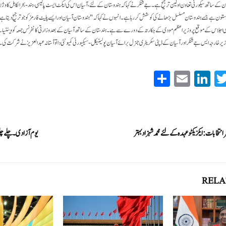
ن کے ساتھ سیکورٹی تعاون اولین ترجیح ہے۔ جے شنکر نے کہا کہ ہندوستان کے لئے، آسیان اس کی ایکٹ ایسٹ پالیسی، ہند-بحرالکاہل کا وژن جو اس
 ستون ہے جسے ہندوستان مسلسل بڑھانے کی کوشش کر رہا ہے۔ انہوں نے کہا کہ "ہندوستان آسیان اور ایسے پلیٹ فارمز کو جو ترجیح دیتا ہ
نے جی 20 سربراہی اجلاس کے موقع پر وزیر اعظم مودی کے جکارتہ کے دورے سے ہے۔ ہندستان کے ساتھ آسیان کے بعد وزارتی کانفرنس جمعہ کو وینٹیان
ر خارجہ ایس جے شنکر اور آسیان کے ڈپٹی سکریٹری جنرل برائے آسیان پولیٹیکل-سیکیورٹی کمیونٹی داتو آستانہ عبدالعزیز نے شرکت کی۔ 
S
E
Li
T
ha
m
nk
wi
re
ail
ed
tte
In
r
انتخابات:ایکزیکٹو عہدہ کے لئے محمد شہزاد بہتر
یوم آزادی ۔چلے چلو
RELA