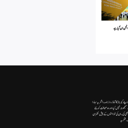
 انجن بن گیا ہے
ے کیریئر کا آغاز روزنامہ راشٹریہ سہارا
وتہ نہیں کیا، اور وہ صحافت کو نئے
ھی کی۔ ان کی خواہشوں کے پیش نظر ان
ں۔شکریہ