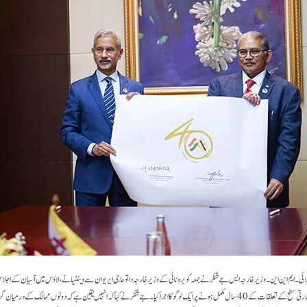
یانے (لاوس(، 26 جولائی۔ ایم این این۔ وزیر خارجہ ایس جے شنکر نے جمعہ کو برونائی کے وزیر خارجہ داتو حاجی ایریوان سے وینٹیانے، لاؤس میں آسیان کے 
اور دونوں ممالک کے بی چسفارتی سطح کے تعلقات کے 40 سال مکمل ہونے پر ایک لوگو کا اجرا کیا۔ جے شنکر نے کہا کہ انہیں یقین ہے کہ دونوں ممالک کے