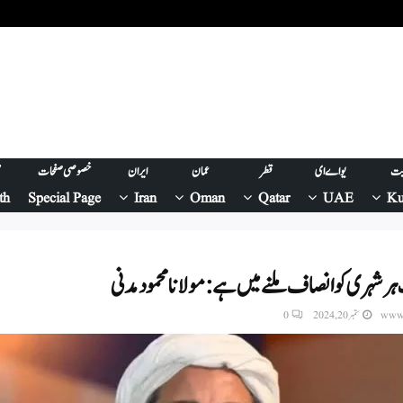
یت
یو اے ای
قطر
عمان
ایران
خصوصی صفحات
ص
th
Special Page
Iran
Oman
Qatar
UAE
Ku
 شہری کو انصاف ملنے میں ہے: مولانا محمود مدنی
www.
ستمبر 20, 2024
0