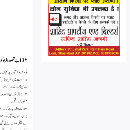
*13بے قصور افراد کو جمعیۃ علماء ہند کی پیروی سے ملی ضمانت پرسنکٹ کا بادل چھٹا*
ئی دہلی ۲۰ ستمبر :
درخواست میں مغربی بنگال کی 
جاری 45 مقدمات کو
منظور کرلی تھی ۔