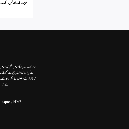
عزت مآب لارنس وونگ سے
جرنی نیوز۔۔۔بیاد گار عامر سلیم خان عامر
سے کیا،وہ آل انڈیا ریڈیوسے بھی جڑے
ٹیکنالوجی کے استعمال کے بھی حامی تھ
کے اہل خ
147/2, Second Floor, Khasra No.132, Front Portion, Ram Ghat Street, Near - Umer Bin Khatab Mosque,