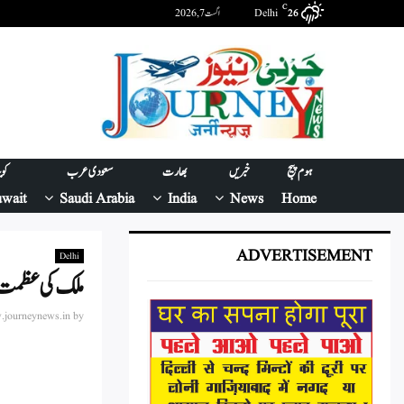
C
Delhi
اگست 7, 2026
26
ہوم پیج
خبریں
بھارت
سعودی عرب
کو
wait
Saudi Arabia
India
News
Home
ADVERTISEMENT
Delhi
ملک کی عظمت ہر
journeynews.in
by