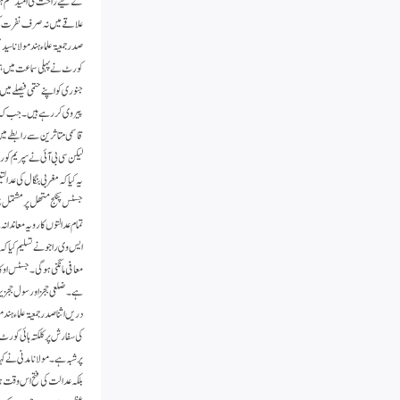
کے لیے راحت کی امید ختم ہو 
علاقے میں نہ صرف نفرت کی ف
جنوری کو اپنے حتمی فیصلے می
پیروی کررہے ہیں ۔ جب کہ مرکز
قاسمی متاثرین سے رابطے میں
لیکن سی بی آئی نے سپریم کو
یہ کیا کہ مغربی بنگال کی عد
جسٹس پنکج متھل پر مشتمل بنچ
تمام عدالتوں کا رویہ معان
ایس وی راجو نے تسلیم کیا 
معافی مانگنی ہو گی ۔جسٹس اوک
ہے۔ ضلعی ججز اور سول ججز یہا
دریں اثنا صدر جمعیۃ علماء ہن
کی سفارش پر کلکتہ ہائی کور
پر شبہ ہے ۔ مولانا مدنی نے ک
بلکہ عدالت کی فتح اس وقت ہو