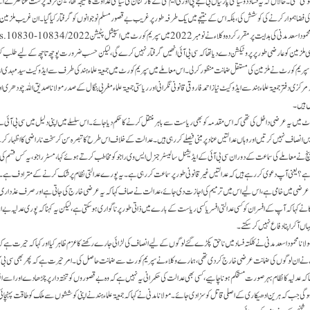
گئی تھی۔ حالاں کہ یہ فساد دو سیاسی پارٹیاں بی جے پی اور ٹی ایم سی کے کارکنان کی سیاسی عداوت کا نتیجہ تھا، لیکن فرقہ پرست عناصر ن
ضا ہموار کرنے کی کوشش کی، بلکہ اس کے نتیجے میں یک طرفہ طور پر غریب بے قصور مسلم نوجوانوں کو گرفتار کیا گیا۔ ان غریب ملزمین 
ں سپریم کورٹ نے ملزمین کی مستقل ضمانت منظورکرلی۔ اس معاملے میں سپریم کورٹ میں جمعیۃ علماءہند کی طرف سے ایڈوکیٹ سید مہدی امام 
ی دفتر جمعیۃ علماء ہند سے ایڈوکیٹ نیاز احمد فاروقی قانونی نگرانی اور ریاستی جمعیۃ علماء مغربی بنگال کے صدر مولانا صدیق اللہ چودھری اور
 ہیں ۔
رٹ میں یہ عرضی داخل کی تھی کہ اس مقدمہ کو بھی ریاست سے باہر منتقل کرنے کا حکم دیا جائے ۔اس سلسلے میں اپنی دلیل میں سی بی آئی 
التیں انصاف نہیں کرتیں اور وہاں عدالتیں عناد پر مبنی فیصلے کررہی ہیں ۔ عدالت کے خلاف اس طرح کا تبصرہ سن کر سخت ناراضی کا اظہار ک
 نے معاملے کی سماعت کے دوران سی بی آئی کے ایڈیشنل سالیسٹر جنرل ایس وی راجو کو مخاطب کرتے ہوئے کہا،مسٹر راجو، یہ کس قسم کی با
دانہ ہے؟ یعنی آپ دعوی کررہےہیں کہ عدالتیں غیر قانونی طور پر سماعت کررہی ہے۔ یہ پورے عدالتی نظام پر شک کرنے کے مترادف ہے
کہ عرضی میں خامی ہے ، اس لیے اس میں ترمیم کی اجازت دی جائے، عدالت نے صاف کہا کہ یہ عرضی خارج کی جاتی ہے اور صرف عذداری ن
ا نے کہا کہ آپ کے افسران کو کسی عدالتی افسر یا کسی ریاست کے بارے میں ذاتی طور پر ناگواری ہو سکتی ہے، لیکن یہ کہنا کہ پوری عدلیہ بے 
ں آ کر اپنا دفاع نہیں کر سکتے۔
د مولانا محمود اسعد مدنی نے کلکتہ فساد میں ناحق پکڑے گئے لوگوں کے لیے انصاف کی لڑائی جارے رکھنے کا عزم ظاہر کیا اور کہا کہ حیرت ہے ک
ٹ نے ان لوگوں کی ضمانت عرضی خارج کردی تھی ، ہمارے وکلاء نے سپریم کورٹ سے ضمانت حاصل کی ۔ امر حیرت ہے کہ پھر بھی سی بی آئی
ہا کہ عدلیہ کا نظام بہر صورت مستحکم ہونا چاہیے ، کسی بھی عدالت کی حکمرانی یہ نہیں ہے کہ وہ بے قصوروں کو تختہ دار پرچڑھا دے اور اسے 
گی جب کہ ہرین ادھیکاری کے اصلی قاتل کو سزا دی جائے ۔ مولانا مدنی نے کہا کہ جمعیۃ علماء ہند نے اپنی کوششوں سے ملک کو طاقت پہنچ