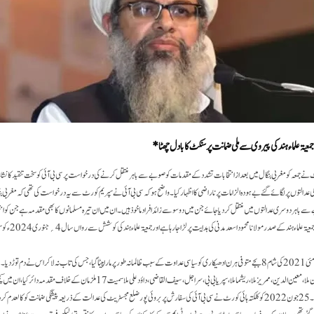
 سپریم کورٹ نے جمعہ کو مغربی بنگال میں بعد از انتخابات تشدد کے مقدمات کو صوبےسے باہر منتقل کرنے کی درخواست پر سی بی آئی کو سخت تنقید کا نش
عدالتوں پر لگائے گئے بے ہودہ الزامات پر ناراضی کا اظہار کیا۔واضح ہو کہ سی بی آئی نے سپریم کورٹ سے یہ درخواست کی تھی کہ مغربی بن
 صوبے سے باہر دوسری عدالتوں میں منتقل کردیا جائے جن میں دو سو سے زائد افراد ماخوذ ہیں ۔ ان میں ان تیرہ مسلمانوں کا بھی مقدمہ ہے جن ک
ملزم بنا یا گیا تھا ۔ ان کا 
صورت واقعہ یہ ہے کہ 02 مئی 2021 کی شام 8 بجے متوفی ہرن ادھیکاری کو سیاسی عداوت کے سبب ظالمانہ طور پر مارا پیٹاگیا، جس کی تاب نہ لاکر اس نے دم 
یونس، ہمایوں، رقیب ملا، عثمان ملا، معین الدین،ممریز ملا، ریشما ملا، سپریا بی بی، سراجل، سیف القاضی، داؤدعلی ملا 
سے پیشگی ضمانت لے لی تھی۔ 25 جون 2022 کو کلکتہ ہائی کورٹ نے سی بی آئی کی سفارش پر بروئی پور ضلع مجسٹریٹ کی عدالت کے ذریعہ پیشگی ضمانت کو کال