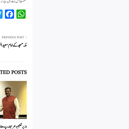
عظمت اس بات میں ہے کہ ہ
Fa
W
ce
ha
bo
ts
ok
A
PREVIOUS POST
مکہ مسجد کے امام سعید
pp
TED POSTS
وزیرتعلیم دھرمیندر پردھان