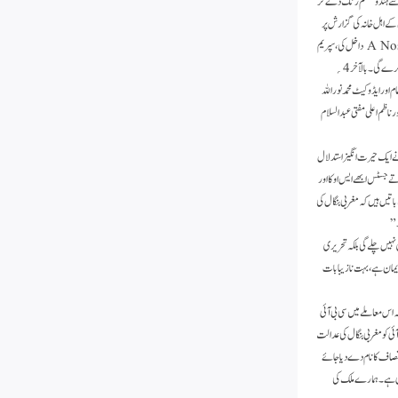
ے اسے ہندو مسلم رنگ دے کر
کے اہل خانہ کی گزارش پر
صدرجمعیۃعلماء ہند مولاناسید محمود اسعد مدنی کی ہدایت پر مقرر کردہ وکلاء نے نومبر2022 میں سپریم کورٹ میں اسپیشل پٹیشن A Nos.10830-10834/2022 داخل کی، سپریم
کورٹ نے پہلی سماعت میں ہی ملزمین کو عارضی طور پر پروٹیکشن دے دیا تھا کہ سی بی آئی انھیں گرفتار نہیں کرے گی، لیکن حسب ضرورت پوچھ تاچھ کے لیے طلب کرے گی۔ بالآخر 4؍
اور ایڈوکیٹ محمد نوراللہ
 ناظم اعلی مفتی عبدالسلام
نے ایک حیرت انگیز استدلال
رتےجسٹس ابھے ایس اوکا اور
تیں ہیں کہ مغربی بنگال کی
۔”
ہیں چلے گی بلکہ تحریری
ایمان ہے ، بہت نازیبا بات
ہ اس معاملے میں سی بی آئی
 کو مغربی بنگال کی عدالت
انصا ف کا نام دے دیا جائے
ائی ہے۔ ہمارے ملک کی