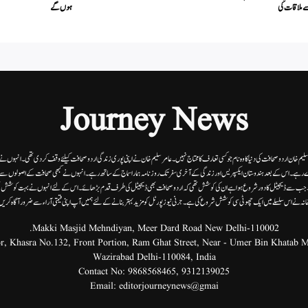
 ملاقات کی
ہوں گے
Journey News
 سلیم خان اردوصحافت کی دنیا کاوہ نام جو کسی تعارف کا محتاج نہیں۔عامرسلیم خان نے اپنی پوری زندگی اردوصحافت کیلئے وقف کردی تھی۔انہوں نے اپن
 رہے۔ اس کے بعد ہندوستان ایکسپریس اور زندگی کے آخری سفر تک روزنامہ ہمارا سماج کے ساتھ رہے۔ انہوں نے کبھی صحافت کے اصولوں سے سمجھ
ے۔ جب سے ڈیجیٹل کا دور شروع ہوا ہے ان کی کوشش تھی کہ اردو صحافت بھی ڈیجیٹل کی طرف قدم بڑھائے۔ اس کے لئے انہوں نے بہت کوشش ب
انہ نے اس سلسلے میں ایک چھوٹی سی کوشش شروع کی ہے۔جرنی نیوز پورٹل کو مزید بہتر بنانے کے لئے ہمیں آپ اپنی قیمتی آراء سے ضرور آگاہ کری
Makki Masjid Mehndiyan, Meer Dard Road New Delhi-110002.
Wazirabad Delhi-110084, India
Contact No:
9868568465
,
9312139025
Email:
editorjourneynews@gmai