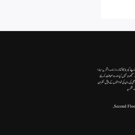
ے کیریئر کا آغاز روزنامہ راشٹریہ سہارا
وتہ نہیں کیا، اور وہ صحافت کو نئے
ھی کی۔ ان کی خواہشوں کے پیش نظر ان
ں۔شکریہ