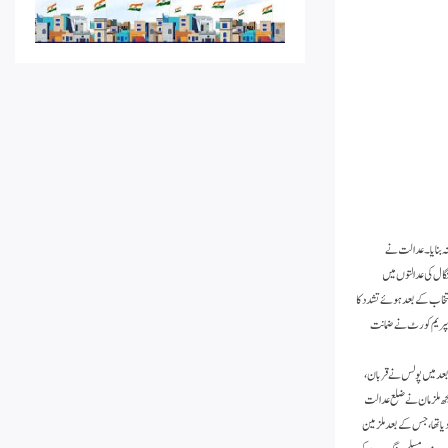
انہ بنایا۔ عدالت نے
گال کی عدالتوں میں
و انتخاب کے بعد ہوئےتشدد کا
مقدمہ جمعیۃ علماء ہند کے صدر مولانا محمود اسعد مدنی کی ہدایت پر لڑا جارہا ہے اور جمعیۃ علماء ہندکی کوشش سے رواں سال 4؍جنوری 2024ء کو سپریم کورٹ نے ضمانت
توڑ دیا۔ بعد میں پولس نے قربان،
سمیت 17 ملزمان کے خلاف مقدمہ دائر کیا، ان میں کچھ ملزمان نے ضلع عدالت
عدم کردیا تھا، جس کے بعد ملزمین