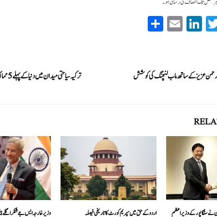
ر شخص تک انصاف کی رسائی ہو۔
S
E
Li
T
ha
m
nk
wi
re
ail
ed
tte
In
r
 الرحمن عزیز کے ساتھ ماب لنچنگ کی کوشش
ترکیہ سیا
RELA
 نے سنگاپور کے وزیر اعظم
اردو کے حق میں سپریم کورٹ کا تاریخی فیصلہ
وزیر خارجہ ایس جے شنکر اگلے ہ