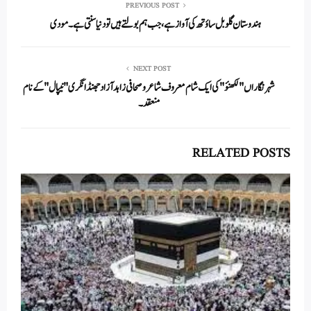
In
r
ok
A
PREVIOUS POST
ہندوستان گلوبل ساؤتھ کی آواز ہے، جب ہم بولتے ہیں تو دنیا سنتی ہے ۔ مودی
pp
NEXT POST
شہر نگاراں "لکھنؤ "کی ایک شام معروف شاعر و صحافی زاہد آزاد جھنڈا نگری "نیپال "کے نام
منعقد۔
RELATED POSTS