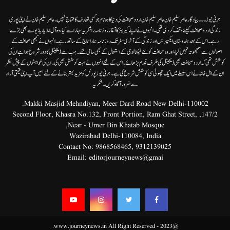
جرنی نیوز۔۔۔بیاد گار عامر سلیم خان عامر سلیم خان اردوصحافت کی دنیا کاوہ نام جو کسی تعارف کا محتاج نہیں۔عامرسلیم خان نے اپنی پوری
زندگی اردوصحافت کیلئے وقف کردی تھی۔انہوں نے اپنے کیریئر کا آغاز روزنامہ راشٹریہ سہارا سے کیا،وہ آل انڈیا ریڈیوسے بھی جڑے
رہے۔ اس کے بعد ہندوستان ایکسپریس اور زندگی کے آخری سفر تک روزنامہ ہمارا سماج کے ساتھ رہے۔ انہوں نے کبھی صحافت کے
اصولوں سے سمجھوتہ نہیں کیا، اور وہ صحافت کو نئے ٹیکنالوجی کے استعمال کے بھی حامی تھے۔ جب سے ڈیجیٹل کا دور شروع ہوا ہے ان کی
کوشش تھی کہ اردو صحافت بھی ڈیجیٹل کی طرف قدم بڑھائے۔ اس کے لئے انہوں نے بہت کوشش بھی کی۔ ان کی خواہشوں کے پیش نظر
ان کے اہل خانہ نے اس سلسلے میں ایک چھوٹی سی کوشش شروع کی ہے۔جرنی نیوز پورٹل کو مزید بہتر بنانے کے لئے ہمیں آپ اپنی قیمتی آراء
سے ضرور آگاہ کریں۔شکریہ
Makki Masjid Mehndiyan, Meer Dard Road New Delhi-110002.
147/2, Second Floor, Khasra No.132, Front Portion, Ram Ghat Street,
Near - Umer Bin Khatab Mosque,
Wazirabad Delhi-110084, India
Contact No:
9868568465
,
9312139025
Email:
editorjourneynews@gmai
@2023 - www.journeynews.in All Right Reserved.