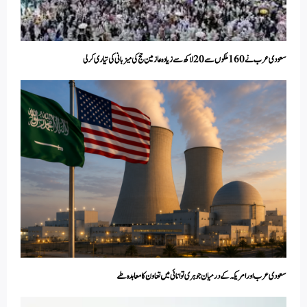
سعودی عرب نے 160 ملکوں سے 20 لاکھ سے زیادہ عازمین حج کی میزبانی کی تیاری کرلی
سعودی عرب اور امریکہ کے درمیان جوہری توانائی میں تعاون کا معاہدہ طے