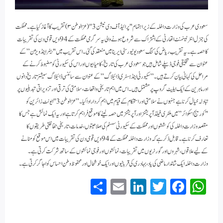
سعودی عرب کی وزارت داخلہ کے زیر اہتمام "پرائیڈ آف دی نیشن 3″(عزالوطن ۳) تقریب کا آغاز کیا ہے۔ مملکت
کی جنرل انٹرٹینمنٹ اتھارٹی کے اشتراک سے شروع ہونے والی یہ سرگرمی مملکت کے 94ویں قومی دن کی تقریبات
کا حصہ ہے۔یہ تقریب ریاض کی کنگ سعود یونیورسٹی ایرینا میں منعقد کی گئی۔اس تقریب میں "بینر اینڈ ویژن” کے
عنوان سے تخلیقی فوجی ڈسپلے شامل ہیں جو سعودی عرب کی تاریخ، کامیابیوں اور اس کی سکیورٹی کو مضبوط کرنے کے
مراحل کی کہانی بیان کرتے ہیں۔”سکیورٹی اینڈ ہسٹری ڈائیلاگ” کے عنوان سے سائنسی ڈائیلاگ سیشنز تاریخ دانوں
اور ماہرین کے ایک ایلیٹ گروپ پر مشتمل ہیں۔ اس میں اہم تاریخی واقعات، سلامتی کی ترقی اور تزویراتی تبدیلیوں پر
تبادلہ خیال کرنا ہے جنہوں نے سلامتی اور استحکام کے قیام میں اہم کردار ادا کیا۔”عز الوطن 3″ ایونٹ زائرین کو
"کوریج اسکوائر” میں ملٹری فیلڈ آپریشنز اور آپریشنز میں حصہ لینے کا موقع فراہم کرتا ہے اور یہ ایک نمائش ہے جس کا
مقصد وزارت داخلہ کی کوششوں اور مملکت کے سکیورٹی سسٹم کی صلاحیتوں، خدمات، تاریخی حفاظتی طریقوں کا
تعارف کرنا ہے۔قابل ذکر ہے کہ وزارت داخلہ مملکت کے 94 ویں قومی دن کی تقریبات میں اس موقع کو منانے
کے لیے علاقوں، شہروں اور گورنریوں میں تقریبات، نمائشوں اور فوجی نمائشوں کے ساتھ شرکت کرتی ہے۔
وزارت داخلہ ایک شاندار ماضی کی یاد، بہادری کی قربانیوں اور ایک خوشحال اور محفوظ وطن احساس کو اجاگر کرتی ہے۔
S
E
Li
T
Fa
W
ha
m
nk
wi
ce
ha
re
ail
ed
tte
bo
ts