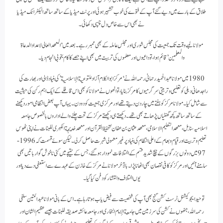
طلاق کے بارے میں دیے گئے آپ کے فتوے کی خوب تشہیر ہوئی اور پرنٹ میڈیا کے ساتھ ساتھ الیکٹرانک میڈیا
نے بھی اس سے خاص دل چسپی دکھائی۔
مولانا لمبے وقت تک جمعیت کی مجلس شوری اور مجلس عاملہ کے بھی ممبر رہے۔ بعد میں ‘المعھد العالی لاعداد الدعاة
والمعلمين’ قائم ہوا، تو داعیوں اور معلموں کی تربیت میں بھی اپنے حصے کا کام بخوبی انجام دیا۔
1980 میں مولانا عبد الحمید رحمانی رحمہ اللہ نے ‘مرکز ابو الکلام آزاد للتوعية الإسلامية’ کی بنیاد ڈالی اور بھارت کی
راجدھانی دہلی کو تعلیمی و تربیتی سرگرمیوں کا مرکز بنایا، تو انھوں نے مولانا کو بھی اس قافلے کے ایک اہم رکن کی حیثیت
سے شامل کیا۔ مولانا مركز کو ہفتے میں چار دن دیتے تھے اور مرکزی جمعیت کو دو دن۔ یہاں آپ بعض انتظامی امور دیکھنے
کے ساتھ ساتھ کچھ گھنٹیاں پڑھاتے بھی تھے۔ دیکھتے ہی دیکھتے مرکز کے تحت چلنے والے اداروں بالخصوص جامعہ
اسلامیہ سنابل، معھد التعلیم الاسلامی، معھد عثمان بن عفان لتحفیظ القرآن اور معھد خدیجة الكبرى للبنات نے اپنی ٹھوس
تعلیم و تربیت اور قیام و طعام کے اعلی انتظام کی بنیاد پر غیر معمولی شہرت حاصل کر لی۔ لیکن سوئے قسمت کہ 1996-
97 میں دونوں بزرگوں کے بیچ شدید قسم کے اختلافات نمودار ہوگئے، جس کے نتیجے میں کئی ناخوش گوار باتیں بھی
سامنے آئیں اور مرکز کو کافی نقصان بھی اٹھانا پڑا۔ بالآخر مولانا نے مرکز کے خازن کے عہدے سے استعفی دے دیا اور
یوں اختلاف و انتشار کو دفن کیا گیا۔
توحید ایجوکیشنل ٹرسٹ کشن گنج بھی آپ کی شخصیت سے فیض یاب ہوتا رہا ہے۔ اس کے بانی مولانا عبدالمتین سلفی
رحمہ اللہ، جنھوں نے کشن کی سرزمین میں جامعة الإمام البخارى اور جامعہ عائشہ صدیقہ للبنات جیسے عظیم الشان اور