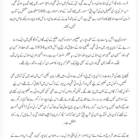
ضرور سنا ہوگا، جس کی ابتدا مادی وسائل سے تہی دستی کے عالم میں ہوئی تھی اور انتہا سمندر میں چھلانگ پر ہوئی تھی۔
اس سفر کی پوری تفصیل ان کی آپ بیتی ‘سمندر میں چھلانگ’ کے اندر موجود ہے۔ 160 صفحات پر مشتمل یہ کتاب
انسان کو ہمت و حوصلے کا وہ خزانہ دے سکتی ہے، جس کے ہاتھ آ جانے کے بعد مادی وسائل کا ہونا یا نہ ہونا کچھ خاص اہمیت
نہیں رکھتا۔
مولانا کی پیدائش ریاست بہار کے متحدہ پورنیہ ضلع اور موجودہ کٹیہار ضلع کے ایک گاؤں گواگاچھی میں، ایک اوسط
درجے کے کسان پریوار میں ہوئی تھی۔ تعلیمی اسناد کے مطابق تاریخ پیدائش 5 جون 1934 ہے۔ محمد عطاء الرحمن بن
محمد داؤد حسین بن ظہیر الدین منڈل بن ید اللہ منڈل۔ یہ مختصر سلسلۂ نسب ہے۔ دادا ظہیر الدین منڈل کے پاس لگ
بھگ سو بیگھا زمین تھی اور ان کے سبھی بیٹے ایک مشترکہ پریوار کا حصہ بن کر ایک ساتھ رہتے تھے۔
لکھنے پڑھنے کی شروعات ہر نرائن پور ایل پی اسکول سے ہوئی۔ وہیں بنگلہ زبان سیکھی، جس میں بعد میں کئی کتابیں بھی
لکھیں۔ اسکول میں تعلیم کے لیے فیس ادا کرنی ہوتی تھی اور پریوار کے لوگ اس میں آنا کانی کرتے تھے، اس لیے
اسکول چھوڑ کر گاؤں کے مکتب میں پڑھنے لگے۔ لیکن گھر والوں کو اس سے بھی تسلی نہیں ہوئی۔ وہ تعلیم جاری رکھنے ہی
کے موڈ میں نہیں تھے اور بار بار روڑے اٹکانے میں لگے ہوئے تھے۔ اس لیے لاچار ہوکر گھر سے بھاگنا پڑا۔ گھر سے
بھاگتے وقت انھیں یہ احساس ہرگز نہ رہا ہوگا کہ اب پوری پڑھائی بھاگ بھاگ کر ہی مکمل کرنی ہوگی!! لیکن، قسمت
کے لکھے کو کون ٹال سکتا ہے؟ ان کی ‘آپ بیتی’ میں ‘بھاگنا’ اور ‘پکڑ کر لایا جانا’ جیسے الفاظ اتنی بار آئے ہیں کہ یاد رکھنا
مشکل ہے۔
بھاگنے کے بعد شروع ہونے والے اس ناہموار سفر کی پہلی منزل مدرسہ اصلاحیہ سیماپور کٹیہار تھی۔ اس ادارے کے