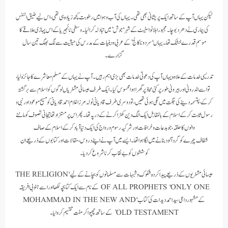
لیکن یہاں آپ کے ساتھ ایک پریشانی بھی تھی۔ یہاں کی آب و ہوا میں رطوبت کچھ زیادہ ہی تھی، اس لیے ضیق النفس
کی بیماری نے دھر دبوچا۔ مجبورا ہلاٹو اسٹیٹ کے شہر ‘جوش’ میں تبادلہ کرا لیا۔ وسطی نائجیریا کے اس پہاڑی علاقے کا
موسم قدرے خشک تھا۔ یہاں ‘سردونا کالج’ کے عربی و دینیات کے مدرس کی حیثیت سے لگ بھگ تین سال
گزارے۔
تدریسی خدمات کے علاوہ یہاں آپ کی دعوتی خدمات بھی بڑی اہم رہیں۔ آپ نے یہاں کے مسلم معاشرے کا جائزہ لیا،
تو اسے اندرونی اور بیرونی طور پر کئی محاذ پر گھرا ہوا محسوس کیا۔ ایک طرف عیسائی مشنریاں لوگوں کو اسلام سے برگشتہ
کرکے بپتسمہ دینے کی جگت میں لگی ہوئی تھیں، تو دوسری طرف قادیانی ٹولہ مرزا غلام احمد قادیانی کو مسیح موعود اور نبی و
رسول ثابت کرکے اسلام کے بالمقابل ایک الگ دین کھڑا کرنے کے درپہ تھا۔ پھر اس پر مستزاد تھا تیجانی تصوف کو ماننے
والوں کا حلقہ، جو بدعات و خرافات اور شرکیہ رسوم و رواج کی ایک دنیا آباد کرکے اسلام کے صاف
شفاف چہرے کو گرد آلود بنانے میں لگا ہوا تھا۔ ایسے میں آپ نے اپنے دروس، مقالات اور کتابوں کے ذریعے ان
کوششوں کو بے نقاب کرنا شروع کر دیا۔
عیسائی مشنریوں کے ذریعے پیدا کردہ شکوک و شبہات سے مسلمانوں کو بچانے کے لیے ‘THE RELIGION
OF ALL PROPHETS ‘ONLY ONE کے نام سے ایک کتابچہ لکھا اور اسے جنوبی افریقہ
کے مشہور داعی سید احمد دیدات کی کتاب ‘MOHAMMAD IN THE NEW AND
OLD TESTAMENT’ کے ساتھ چھپوا کر مفت تقسیم کروایا۔