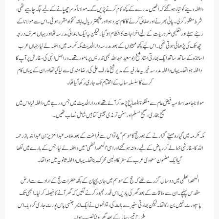
داخلہ دینے کو تیار ہوگئے کہ انھیں مدرسے کے کچھ کام کرنے پڑیں گے۔ مولانا کو سر چھپانے کے لیے جگہ چاہیے تھی،
شرط منظور کر لی۔ پانی بھرنے اور صفائی کرنے کا کام سپرد ہوا اور پچھتر ریال ماہانہ تنخواہ مقرر ہوئی۔ اس سے مولانا کے
رہنے سہنے اور تعلیمی ضروریات کے لیے اخراجات کا انتظام ہو گیا۔ لیکن یہ ایک ابتدائی مدرسہ تھا اور یہاں صرف درجہ
چھ تک کی پڑھائی ہوتی تھی۔ اس لیے کچھ مہینوں کے بعد مدرسہ دار الحدیث مکہ مکرمہ میں داخلہ لے لیا، جہاں عرب
اساتذہ کے ساتھ ساتھ ایک بھارتی استاد شیخ ابو سعید عبد اللہ بھی تدریس پر مامور تھے۔ دراصل انہی کی سفارش پر آپ کا
داخلہ ہوا تھا۔ یہاں داخلہ مدرسہ خیریہ عارفیہ کے مدیر شیخ عارف علی کی رضامندی سے لیا گیا تھا اور ان کے یہاں کام
کرنے کا سلسلہ سال کے اختتام تک جاری رکھا گیا تھا۔
مولانا جامعہ اسلامیہ فیض عام سے مشکوة المصابيح پڑھ کر آئے تھے اور دار الحدیث میں جس درجے میں داخلہ لیا، اس میں
صحیح بخاری، صحیح مسلم اور سنن ترمذی جیسی کتابیں شامل نصاب تھیں۔
مکہ مکرمہ میں گیارہ مہینے گزارنے کے بعد حج کا موسم آیا، تو اس سے فراغت کے بعد علامہ عبد العزیز بن عبد اللہ باز رحمہ
اللہ کا سفارشی خط لے کر ریاض کے لیے روانہ ہو گئے اور اسی ‘المعھد العلمی’ میں داخلہ لے لیا، جس کے بارے میں لکھا
گیا ایک مضمون سعودی عرب کے سفر کا اولین محرک بنا تھا۔ یہاں داخلہ ثانویہ میں ہوا تھا۔
المعھد العلمی میں دو سال گزرے تھے کہ حج کے موسم میں جان پہچان کے کچھ حضرات حج کے ارادے سے ارض
مقدس پہنچے۔ ان سے ملاقات کے بعد گھر کی یادیں اس قدر مجبور کرنے لگیں کہ گھر آنے کا فیصلہ کر لیا۔ ابھی تک
پاسپورٹ نہیں بن سکا تھا۔ لیکن بھارتی سفیر سے بات کی، تو انھوں نے ایک ایمر جنسی پاس پورٹ جاری کر دیا۔ اس
طرح تین سال کے بعد گھر لوٹنا نصیب ہوا۔