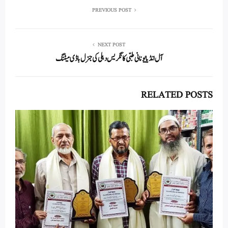
re
ail
ed
tte
bo
ts
In
r
ok
A
PREVIOUS POST
pp
NEXT POST
آل انڈیا یونانی طبّی کانگریس دہلی کی جنرل باڈی میٹنگ
RELATED POSTS