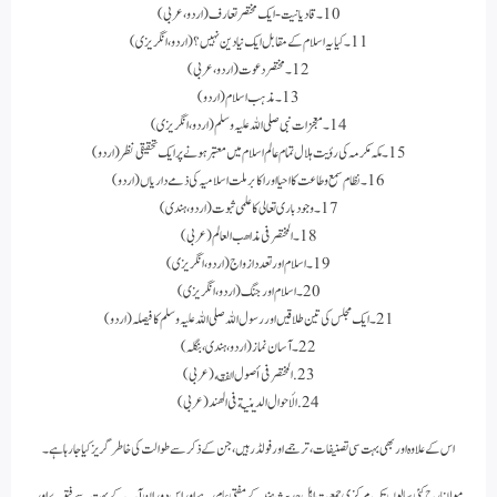
10۔ قادیانیت- ایک مختصر تعارف (اردو، عربی)
11۔ کیا یہ اسلام کے مقابل ایک نیا دین نہیں؟ (اردو، انگریزی)
12۔ مختصر دعوت (اردو، عربی)
13۔ مذہب اسلام (اردو)
14۔ معجزات نبی صلی اللہ علیہ و سلم (اردو، انگریزی)
15۔ مکہ مکرمہ کی رؤیت ہلال تمام عالم اسلام میں معتبر ہونے پر ایک تحقیقی نظر (اردو)
16۔ نظام سمع و طاعت کا احیا اور اکابر ملت اسلامیہ کی ذمے داریاں (اردو)
17۔ وجود باری تعالی کا علمی ثبوت (اردو، ہندی)
18۔ المختصر فى مذاهب العالم (عربی)
19۔ اسلام اور تعدد ازواج (اردو، انگریزی)
20۔ اسلام اور جنگ (اردو، انگریزی)
21۔ ایک مجلس کی تین طلاقیں اور رسول اللہ صلی اللہ علیہ و سلم کا فیصلہ (اردو)
22۔ آسان نماز (اردو، ہندی، بنگلہ)
23. المختصر فى أصول الفقه (عربی)
24. الأحوال الدينية فى الهند (عربی)
اس کے علاوہ اور بھی بہت سی تصنیفات، ترجمے اور فولڈر ہیں، جن کے ذکر سے طوالت کی خاطر گریز کیا جا رہا ہے۔
مولانا رح کئی سالوں تک مرکزی جمعیت اہل حدیث ہند کے مفتی عام رہے اور اس دوران آپ کے بہت سے فتوے اور