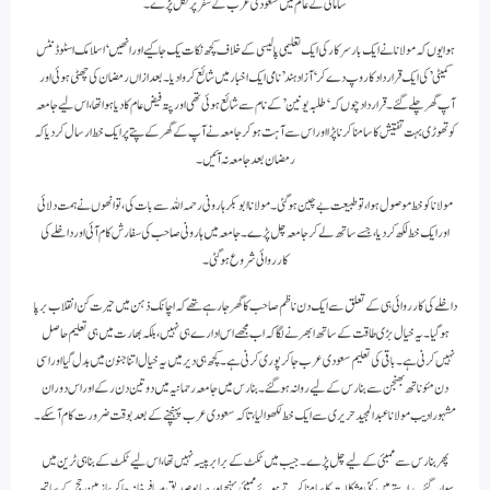
سامانی کے عالم میں سعودی عرب کے سفر پر نکل پڑے۔
ہوا یوں کہ مولانا نے ایک بار سرکار کی ایک تعلیمی پالیسی کے خلاف کچھ نکات یک جا کیے اور انھیں ‘اسلامک اسٹوڈنٹس
کمیٹی’ کی ایک قرارداد کا روپ دے کر ‘آزاد ہند’ نامی ایک اخبار میں شائع کروا دیا۔ بعد ازاں رمضان کی چھٹی ہوئی اور
آپ گھر چلے گئے۔ قرارداد چوں کہ ‘طلبہ یونین’ کے نام سے شائع ہوئی تھی اور پتہ فیض عام کا دیا ہوا تھا، اس لیے جامعہ
کو تھوڑی بہت تفتیش کا سامنا کرنا پڑا اور اس سے آہت ہوکر جامعہ نے آپ کے گھر کے پتے پر ایک خط ارسال کر دیا کہ
رمضان بعد جامعہ نہ آئیں۔
مولانا کو خط موصول ہوا، تو طبیعت بے چین ہو گئی۔ مولانا ابو بکر ہارونی رحمہ اللہ سے بات کی، تو انھوں نے ہمت دلائی
اور ایک خط لکھ کر دیا، جسے ساتھ لے کر جامعہ چل پڑے۔ جامعہ میں ہارونی صاحب کی سفارش کام آئی اور داخلے کی
کارروائی شروع ہو گئی۔
داخلے کی کارروائی ہی کے تعلق سے ایک دن ناظم صاحب کا گھر جا رہے تھے کہ اچانک ذہن میں حیرت کن انقلاب برپا
ہو گیا۔ یہ خیال بڑی طاقت کے ساتھ ابھرنے لگا کہ اب مجھے اس ادارے ہی نہیں، بلکہ بھارت میں ہی تعلیم حاصل
نہیں کرنی ہے۔ باقی کی تعلیم سعودی عرب جاکر پوری کرنی ہے۔ کچھ ہی دیر میں یہ خیال اتنا جنون میں بدل گیا اور اسی
دن مئوناتھ بھنجن سے بنارس کے لیے روانہ ہو گئے۔ بنارس میں جامعہ رحمانیہ میں دو تین دن رکے اور اس دوران
مشہور ادیب مولانا عبد المجید حریری سے ایک خط لکھوا لیا، تاکہ سعودی عرب پہنچنے کے بعد بوقت ضرورت کام آ سکے۔
پھر بنارس سے ممبئی کے لیے چل پڑے۔ جیب میں ٹکٹ کے برابر پیسہ نہیں تھا، اس لیے ٹکٹ کے بنا ہی ٹرین میں
سوار گئے۔ راستے میں کئی مشکلات کا سامنا کرتے ہوئے ممبئی پہنچے اور صابو صدیق مسافر خانہ جاکر عازمین حج کے ساتھ