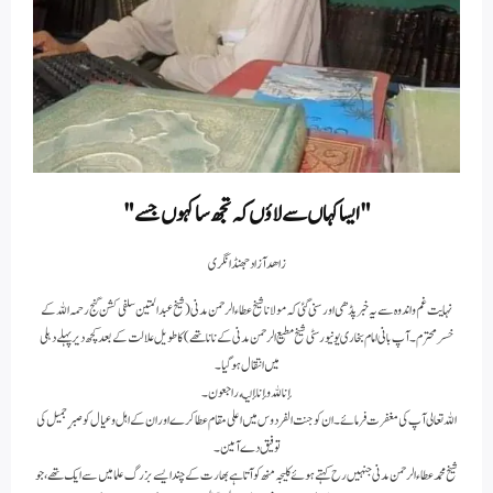
"ایسا کہاں سے لاؤں کہ تجھ سا کہوں جسے "
زاھدآزاد جھنڈانگری
نہایت غم واندوہ سے یہ خبر پڈھی اور سنی گئی کہ مولانا شیخ عطاء الرحمن مدنی ( شیخ عبدالمتین سلفی کشن گنج رحمہ اللہ کے
خسر محترم ۔آپ بانی امام بخاری یونیورسٹی شیخ مطیع الرحمن مدنی کے نانا تھے ) کا طویل علالت کے بعد کچھ دیر پہلے دہلی
میں انتقال ہو گیا ۔
إنا لله وإنا إليه راجعون ۔
اللہ تعالی آپ کی مغفرت فرمائے ۔ ان کو جنت الفردوس میں اعلی مقام عطا کرے اور ان کے اہل وعیال کو صبرِ جمیل کی
توفیق دے آمین ۔
شیخ محمد عطاء الرحمن مدنی جنہیں رح کہتے ہوئے کلیجہ منھ کو آتا ہے بھارت کے چند ایسے بزرگ علما میں سے ایک تھے ، جو