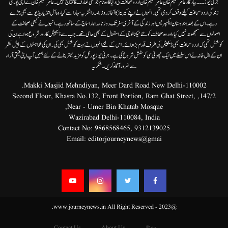
جرنی نیوز۔۔۔بیاد گار عامر سلیم خان عامر سلیم خان اردوصحافت کی دنیا کاوہ نام جو کسی تعارف کا محتاج نہیں۔عامرسلیم خان نے اپنی پوری
زندگی اردوصحافت کیلئے وقف کردی تھی۔انہوں نے اپنے کیریئر کا آغاز روزنامہ راشٹریہ سہارا سے کیا،وہ آل انڈیا ریڈیوسے بھی جڑے
رہے۔ اس کے بعد ہندوستان ایکسپریس اور زندگی کے آخری سفر تک روزنامہ ہمارا سماج کے ساتھ رہے۔ انہوں نے کبھی صحافت کے
اصولوں سے سمجھوتہ نہیں کیا، اور وہ صحافت کو نئے ٹیکنالوجی کے استعمال کے بھی حامی تھے۔ جب سے ڈیجیٹل کا دور شروع ہوا ہے ان کی
کوشش تھی کہ اردو صحافت بھی ڈیجیٹل کی طرف قدم بڑھائے۔ اس کے لئے انہوں نے بہت کوشش بھی کی۔ ان کی خواہشوں کے پیش نظر
ان کے اہل خانہ نے اس سلسلے میں ایک چھوٹی سی کوشش شروع کی ہے۔جرنی نیوز پورٹل کو مزید بہتر بنانے کے لئے ہمیں آپ اپنی قیمتی آراء
سے ضرور آگاہ کریں۔شکریہ
Makki Masjid Mehndiyan, Meer Dard Road New Delhi-110002.
147/2, Second Floor, Khasra No.132, Front Portion, Ram Ghat Street,
Near - Umer Bin Khatab Mosque,
Wazirabad Delhi-110084, India
Contact No:
9868568465
,
9312139025
Email:
editorjourneynews@gmai
@2023 - www.journeynews.in All Right Reserved.
ہوم پیج
About Us
Contact Us