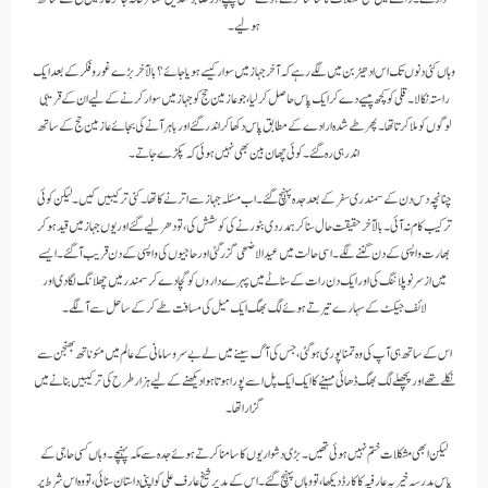
ہو لیے۔
وہاں کئی دنوں تک اس ادھیڑ بن میں لگے رہے کہ آخر جہاز میں سوار کیسے ہویا جائے؟ بالآخر بڑے غور و فکر کے بعد ایک
راستہ نکالا۔ قلی کو کچھ پیسے دے کر ایک پاس حاصل کر لیا، جو عازمین حج کو جہاز میں سوار کرنے کے لیے ان کے قریبی
لوگوں کو ملا کرتا تھا۔ پھر طے شدہ ارادے کے مطابق پاس دکھا کر اندر گئے اور باہر آنے کی بجائے عازمین حج کے ساتھ
اندر ہی رہ گئے۔ کوئی چھان بین بھی نہیں ہوئی کہ پکڑے جاتے۔
چنانچہ دس دن کے سمندری سفر کے بعد جدہ پہنچ گئے۔ اب مسئلہ جہاز سے اترنے کا تھا۔ کئی ترکیبیں کیں۔ لیکن کوئی
ترکیب کام نہ آئی۔ بالآخر حقیقت حال سناکر ہمدردی بٹورنے کی کوشش کی، تو دھر لیے گئے اور یوں جہاز میں قید ہوکر
بھارت واپسی کے دن گننے لگے۔ اسی حالت میں عید الاضحی گزر گئی اور حاجیوں کی واپسی کے دن قریب آ گئے۔ ایسے
میں از سر نو پلاننگ کی اور ایک دن رات کے سناٹے میں پہرے داروں کو گچا دے کر سمندر میں چھلانگ لگا دی اور
لائف جیکٹ کے سہارے تیرتے ہوئے لگ بھگ ایک میل کی مسافت طے کرکے ساحل سے آ لگے۔
اس کے ساتھ ہی آپ کی وہ تمنا پوری ہو گئی، جس کی آگ سینے میں لے بے سروسامانی کے عالم میں مئوناتھ بھنجن سے
نکلے تھے اور پچھلے لگ بھگ ڈھائی مہینے کا ایک ایک پل اسے پورا ہوتا ہوا دیکھنے کے لیے ہزار طرح کی ترکیبیں بنانے میں
گزارا تھا۔
لیکن ابھی مشکلات ختم نہیں ہوئی تھیں۔ بڑی دشواریوں کا سامنا کرتے ہوئے جدہ سے مکہ پہنچے۔ وہاں کسی حاجی کے
پاس مدرسہ خیریہ عارفیہ کا کارڈ دیکھا، تو وہاں پہنچ گئے۔ اس کے مدیر شیخ عارف علی کو اپنی داستان سنائی، تو وہ اس شرط پر