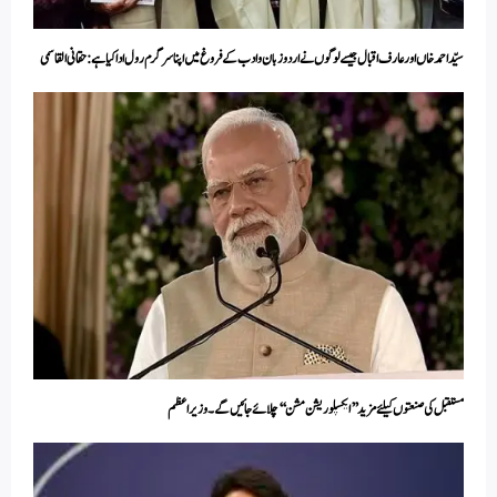
سیّد احمد خاں اور عارف اقبال جیسے لوگوں نے اردو زبان و ادب کے فروغ میں اپنا سرگرم رول ادا کیا ہے: حقانی القاسمی
مستقبل کی صنعتوں کیلئےمزید’’ ایکسپلوریشن مشن ‘‘چلائے جائیں گے۔ وزیراعظم