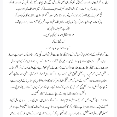
اپنی بے شمار خوبیوں و خدمات کے پیشِ نظر ملک ہی نہیں، بلکہ عالمی سطح پر اپنی پہچان رکھتے تھے ۔ آپ کی خدمات کا دائرہ
درس و تدریس، دعوت و ارشاد، افتا و قضا اور تصنیف و تالیف سے لے کر تنظیمی امور تک پھیلا ہوا ہے۔
شیخ محترم نے نا چیز زاھدآزاد جھنڈانگری کو 1980/میں معہد التعلیم الاسلامی 8/1.جوگا بائی جامعہ نگر
بانی (علامہ عبد الحمید رحمانی رح )میں ڈیڑھ سالوں تک علم وادب وتفسیر کی تعلیم سے سرفراز فرمایا تھا ۔
پیش ہے معروف عالم دین
مولانا مشتاق احمد ندوی کی یہ تحریر ۔
آپ لکھتے ہیں کہ
” جامعہ اسلامیہ مدینہ منورہ
سے گریجویشن کے بعد ‘دار الإفتاء ریاض’ کے داعی کی حیثیت سے افریقی ملک نائجیریا میں سالوں تک مامور رہے اور اپنی
زبان و قلم سے عیسائیت، قادیانیت اور تیجانیت وغیرہ کی حقیقت سامنے لاتے رہے. بعد ازاں مرکزی جمعیت اہل
حدیث ہند کے داعی کی حیثیت سے بھارت واپس آئے، جمعیت کے ناظم عمومی بنے، لمبے وقت تک اس کی مجلس عاملہ
اور مجلس شوری کے ممبر رہے، مجلس تحقیق علمی کے صدر بنائے گئے اور اس نومولود شعبے کو ایک علمی وقار عطا کیا، المعھد
العالی لإعداد الدعاة والمعلمين کے طلبہ کی علمی تشنگی بجھائی، مرکز ابو الکلام آزاد للتوعية الإسلامية کے ٹریزرر رہے،
توحید ایجوکیشنل ٹرسٹ کشن گنج کے لیے ایک مربی کا کردار ادا کیا اور ان تمام سرگرمیوں کے پہلو بہ پہلو عربی، اردو،
انگلش، ہندی اور بنگلہ زبانوں میں پچاس سے زائد کتابیں لکھیں۔
مولانا بڑے جفاکش، دھن کے پکے اور مضبوط عزم و ارادے کے مالک انسان ہیں۔ اس کی سب سے بڑی دلیل کٹیہار
ضلع کے ایک دور افتادہ اور سیلاب زدہ گاؤں گواگاچھی سے جامعہ اسلامیہ مدینہ منورہ تک کا ان کا تعلیمی سفر ہے، جو غیر
معمولی نشیب و فراز اور کشمکش سے بھرا ہوا ہے۔ مجھے یقین ہے کہ آپ نے سعودی عرب کے اس سفر کے بارے میں