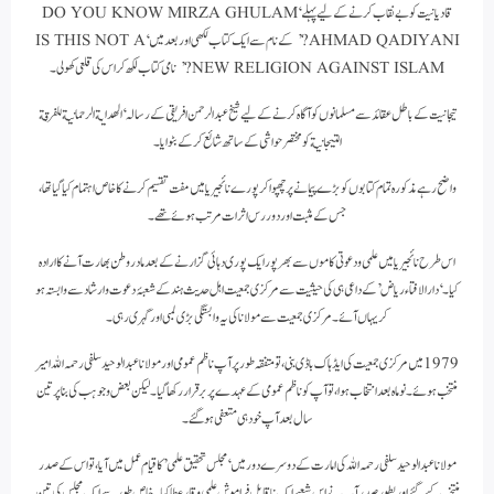
قادیانیت کو بے نقاب کرنے کے لیے پہلے ‘DO YOU KNOW MIRZA GHULAM
AHMAD QADIYANI?’ کے نام سے ایک کتاب لکھی اور بعد میں ‘IS THIS NOT A
NEW RELIGION AGAINST ISLAM?’ نامی کتاب لکھ کر اس کی قلعی کھولی۔
تیجانیت کے باطل عقائد سے مسلمانوں کو آگاہ کرنے کے لیے شیخ عبد الرحمن افریقی کے رسالہ ‘الهداية الرحمانية للفرقة
التيجانية کو مختصر حواشی کے ساتھ شائع کر کے بٹوایا۔
واضح رہے مذکورہ تمام کتابوں کو بڑے پیمانے پر چھپوا کر پورے نائجیریا میں مفت تقسیم کر نے کا خاص اہتمام کیا گیا تھا،
جس کے مثبت اور دور رس اثرات مرتب ہوئے تھے۔
اس طرح نائجیریا میں علمی و دعوتی کاموں سے بھر پور ایک پوری دہائی گزارنے کے بعد مادر وطن بھارت آنے کا ارادہ
کیا۔ ‘دار الافتاء ریاض’ کے داعی ہی کی حیثیت سے مرکزی جمعیت اہل حدیث ہند کے شعبۂ دعوت و ارشاد سے وابستہ ہو
کر یہاں آئے۔ مرکزی جمعیت سے مولانا کی یہ وابستگی بڑی لمبی اور گہری رہی۔
1979 میں مرکزی جمعیت کی ایڈہاک باڈی بنی، تو متفقہ طور پر آپ ناظم عمومی اور مولانا عبد الوحید سلفی رحمہ اللہ امیر
منتخب ہوئے۔ نو ماہ بعد انتخاب ہوا، تو آپ کو ناظم عمومی کے عہدے پر برقرار رکھا گیا۔ لیکن بعض وجوہب کی بنا پر تین
سال بعد آپ خود ہی متعفی ہو گئے۔
مولانا عبد الوحید سلفی رحمہ اللہ کی امارت کے دوسرے دور میں ‘مجلس تحقیق علمی’ کا قیام عمل میں آیا، تو اس کے صدر
منتخب کیے گئے اور بطور صدر آپ نے اس شعبے ایک ناقابل فراموش علمی وقار عطا کیا۔ خاص طور سے ایک مجلس کی تین