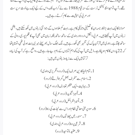
تاریخی ادارے قائم کرکے خاص طور سے مشرقی بھارت کے لوگوں کو تعلیم سے جوڑنے کی کام یاب کی، آپ کے داماد
تھے۔ آپ توحید ایجوکیشنل ٹرسٹ کے سنہ قیام 1988 سے لے کر اب تک، اس کے لیے ایک بے لوث سرپرست
اور مربی کی حیثیت سے کام کرتے رہے ہیں۔
مولانا کا ایک بہت بڑا کارنامہ ان کا تصنیفی و تالیفی کام ہے۔ بہت کم علما ہوں گے، جو اتنی زبانوں میں لکھ سکتے ہیں، جتنی
زبانوں میں آپ لکھتے ہیں۔ عربی، انگلش، اردو اور ہندی کے ساتھ ساتھ بنگلہ زبان میں بھی آپ کا قلم پوری روانی کے
ساتھ چلتا ہے۔ ہندی میں قرآن پاک کی تفسیر بھی لکھ رہے ہیں۔ لگ بھگ سال بھر پہلے میری بات ہوئی تھی، تو بتایا تھا
کہ 22 پاروں کا کام ہو چکا ہے۔ ذیل میں آپ کی کچھ اہم کتابوں کے نام دیے جا رہے ہیں۔ واضح رہے کہ آپ کی زیادہ
تر کتابیں ایک سے زیادہ زبانوں میں ہیں:
1۔ تمام انبیا کا دین صرف ایک (اردو، انگریزی، ہندی)
2۔ اسلام سے منحرف بعض گمراہ فرقے (اردو)
3۔ بہائیت- ایک مختصر تعارف (اردو، عربی)
4۔ تیسیر التجوید (اردو، عربی)
5۔ تیسیر الفرائض (اردو، عربی)
6۔ سود پر مبنی معاشی نظام اور اس سے نجات کی راہ (اردو)
7۔ سمندر میں چھلانگ (اردو، عربی)
8۔ شرعی پردہ (اردو، عربی، ہندی)
9۔ عقیدۂ توحید (اردو)