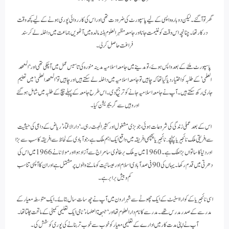
گھر تو آگئے۔ لیکن دوبارہ واپسی کے لیے پاسپورٹ کی ضرودت تھی اور اس کی کارروائی پوری ہونے کے لیے کچھ وقت
درکار تھا۔ چنانچہ اس وقت کو غنیمت جانا اور جامعہ مظہر العلوم بٹنہ مالدہ میں آٹھویں جماعت میں داخلہ لے کر سند
فراغت حاصل کر لی۔
پاسپورٹ ملنے کے بعد واپس ہوئے، تو مدینے میں جامعہ اسلامیہ مدینہ منورہ کی تاسیس عمل میں آ چکی تھی اور ‘المعھد
العلمی’ کے طلبہ کو اختیار دیا گیا تھا کہ چاہیں تو جامعہ اسلامیہ میں داخلہ لے سکتے ہیں اور چاہیں تو ‘المعھد العلمی’ میں تعلیم
جاری رکھ سکتے ہیں۔ آپ نے جامعہ اسلامیہ جانے کو ترجیح دی۔ اس طرح جامعہ کے پہلے بیچ کے طلبہ میں شامل ہوگئے
اور وہیں سے گریجویشن کیا۔
اس کے بعد عملی زندگی کی شروعات ہوئی، جو بڑی مشغول اور کثیر الجہت رہی۔ ‘دار الافتاء’ ریاض کے داعی کی حیثیت
سے افریقی ملک نائجیریا پہنچے. نائجیریا پچھمی افریقہ میں واقع ایک اہم ملک ہے، جو آبادی کے لحاظ سے افریقہ کا سب سے بڑا
اور دنیا کا ساتواں بڑا ملک ہے۔ 1960 میں یہ ملک برطانوی سامراج سے آزاد ہوا اور مولانا نے 1966 میں اس کی
دھرتی میں قدم رکھا۔ یہاں کی 90 فی صد آبادی اسلام اور عیسائیت کو ماننے والوں پر مشتمل ہے اور ان کا آپسی تناسب
کم و بیش برابر ہے۔
اسی نائجیریا کے کوارا اسٹیٹ کے ایک چھوٹے سے شہر ارون میں آپ نے چھ سات سال بتائے۔ ایک متوسطہ معیار کے
مدرسے کے صدر مدرس تھے۔ مدرسے کا نام دار العلوم تھا اور ‘جبھة العلماء’ نامی ایک تعلیمی کمیٹی کے ماتحت چلتا تھا۔
آپ نے اپنی مدت کار میں ادارے کے تعلیمی معیار کو خوب سے خوب تر بنانے کی پوری کوشش کی۔