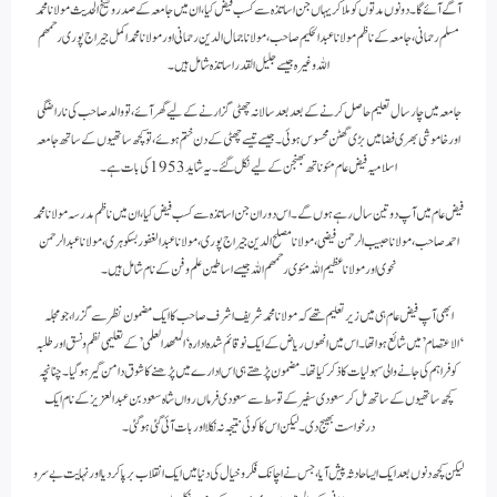
آگے آئے گا۔ دونوں مدتوں کو ملاکر یہاں جن اساتذہ سے کسب فیض کیا، ان میں جامعہ کے صدر و شیخ الحدیث مولانا محمد
مسلم رحمانی، جامعہ کے ناظم مولانا عبد الحکیم صاحب، مولانا جمال الدین رحمانی اور مولانا محمد اکمل جیراج پوری رحمھم
اللہ وغیرہ جیسے جلیل القدر اساتذہ شامل ہیں۔
جامعہ میں چار سال تعلیم حاصل کرنے کے بعد بعد سالانہ چھٹی گزارنے کے لیے گھر آئے، تو والد صاحب کی ناراضگی
اور خاموشی بھری فضا میں بڑی گھٹن محسوس ہوئی۔ جیسے تیسے چھٹی کے دن ختم ہوئے، تو کچھ ساتھیوں کے ساتھ جامعہ
اسلامیہ فیض عام مئوناتھ بھنجن کے لیے نکل گئے۔ یہ شاید 1953 کی بات ہے۔
فیض عام میں آپ دو تین سال رہے ہوں گے۔ اس دوران جن اساتذہ سے کسب فیض کیا، ان میں ناظم مدرسہ مولانا محمد
احمد صاحب، مولانا حبیب الرحمن فیضی، مولانا مصلح الدین جیراج پوری، مولانا عبد الغفور بسکوہری، مولانا عبد الرحمن
نحوی اور مولانا عظیم اللہ مئوی رحمھم اللہ جیسے اساطین علم و فن کے نام شامل ہیں۔
ابھی آپ فیض عام ہی میں زیر تعلیم تھے کہ مولانا محمد شریف اشرف صاحب کا ایک مضمون نظر سے گزرا، جو مجلہ
‘الاعتصام’ میں شائع ہوا تھا۔ اس میں انھوں ریاض کے ایک نو قائم شدہ ادارہ ‘المعھد العلمی’ کے تعلیمی نظم و نسق اور طلبہ
کو فراہم کی جانے والی سہولیات کا ذکر کیا تھا۔ مضمون پڑھتے ہی اس ادارے میں پڑھنے کا شوق دامن گیر ہو گیا۔ چنانچہ
کچھ ساتھیوں کے ساتھ مل کر سعودی سفیر کے توسط سے سعودی فرماں رواں شاہ سعود بن عبد العزیز کے نام ایک
درخواست بھیج دی۔ لیکن اس کا کوئی نتیجہ نہ نکلا اور بات آئی گئی ہو گئی۔
لیکن کچھ دنوں بعد ایک ایسا حادثہ پیش آیا، جس نے اچانک فکر و خیال کی دنیا میں ایک انقلاب برپا کر دیا اور نہایت بے سر و