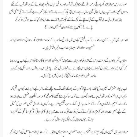
صدر مدرس مولانا ابو بکر ہارونی رحمہ اللہ تھے، جو ایک قد آور اور روشن خیال عالم دین ہونے کے ساتھ آپ کے سگے
ماموں بھی تھے۔ آپ یہاں ڈھائی تین سال رہے۔ اس بیچ ‘پکڑ کر لے جانے’ اور پھر ‘گھر سے بھاگ آنے’ کی مشق بھی
جاری رہی۔ ایک بار تو آپ کے ایک چچا نے پکڑنے کے چکر میں ڈنڈے سے ایسا وار کیا کہ بے ہوش ہو کر گر
پڑے…!! لیکن پڑھنے کا جنون کم نہیں ہوا…!!
اصلاحیہ میں آپ نے جن اساتذہ سے کسب فیض کیا، ان میں ہارونی صاحب کے علاوہ مولانا ابوبکر رحمانی، مولانا نذیر احمد
شمسی اور مولانا محمد سلیمان صاحب وغیرہ شامل ہیں۔
اصلاحیہ گھر والوں کے دست رس کے اندر تھا اور یہاں سے ہمیشہ ‘گھر واپسی’ کا دھڑکا لگا رہتا تھا، اس لیے اب یہ ارادہ بنا
کہ کسی ایسے ادارے کا رخ کیا جائے، جہاں اس پچڑے سے نجات مل سکے۔ چنانچہ اس بار راتوں رات نکل بھاگے اور
جامعہ مظہر العلوم بٹنہ مالدہ پہنچ کر پڑھائی شروع کر دی۔
اب پریوار مشترک نہیں رہ گیا تھا۔ ابا اور چچا لوگوں کے چولھے الگ الگ ہوچکے تھے۔ اس لیے اس بات کی امید تھی کہ
شاید اب ابا حضور کا ساتھ مل جائے اور الجھنوں سے مکت ہوکر پڑھنے لکھنے کا موقع میسر ہو۔ لیکن بد قسمتی سے ایسا نہ ہو
سکا۔ والد محترم نے تعاون نہ کرنے کا سلسلہ جاری رکھا۔ ادھر، تعلیمی ضروریات کہاں ماننے والی تھیں؟ سو ان کی تکمیل
کے لیے جمعرات اور جمعہ کو مزدوری کرنے تک کی نوبت آئی۔ مدرسے میں بڑی چھٹی ہوتی، تو کسی ساتھی کے گھر رہ
جاتے۔ یوں، یہاں لگ بھگ چار سال گزار لیے۔
مولانا بعد میں بھی یہاں کچھ مہینے زیر تعلیم رہے اور آٹھویں جماعت میں داخلہ لے کر سند فراغت حاصل کی، جس کا ذکر