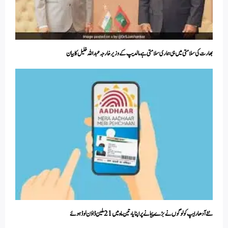
بھارت کی سلامتی میں ہی ہماری سلامتی ہے مالدیپ کے وزیر خارجہ عبداللہ خلیل کا بیان
نئے آدھار ایپ کو لوگوں نے بڑے پیمانے پر اپنایا ، تین ماہ میں 21 ملین ڈاؤن لوڈ ہوئے