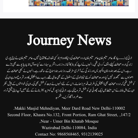
Journey News
جرنی نیوز۔۔۔بیاد گار عامر سلیم خان عامر سلیم خان اردوصحافت کی دنیا کاوہ نام جو کسی تعارف کا محتاج نہیں۔عامرسلیم خان نے اپنی پوری
زندگی اردوصحافت کیلئے وقف کردی تھی۔انہوں نے اپنے کیریئر کا آغاز روزنامہ راشٹریہ سہارا سے کیا،وہ آل انڈیا ریڈیوسے بھی جڑے
رہے۔ اس کے بعد ہندوستان ایکسپریس اور زندگی کے آخری سفر تک روزنامہ ہمارا سماج کے ساتھ رہے۔ انہوں نے کبھی صحافت کے
اصولوں سے سمجھوتہ نہیں کیا، اور وہ صحافت کو نئے ٹیکنالوجی کے استعمال کے بھی حامی تھے۔ جب سے ڈیجیٹل کا دور شروع ہوا ہے ان کی
کوشش تھی کہ اردو صحافت بھی ڈیجیٹل کی طرف قدم بڑھائے۔ اس کے لئے انہوں نے بہت کوشش بھی کی۔ ان کی خواہشوں کے پیش نظر
ان کے اہل خانہ نے اس سلسلے میں ایک چھوٹی سی کوشش شروع کی ہے۔جرنی نیوز پورٹل کو مزید بہتر بنانے کے لئے ہمیں آپ اپنی قیمتی آراء
سے ضرور آگاہ کریں۔شکریہ
Makki Masjid Mehndiyan, Meer Dard Road New Delhi-110002.
147/2, Second Floor, Khasra No.132, Front Portion, Ram Ghat Street,
Near - Umer Bin Khatab Mosque,
Wazirabad Delhi-110084, India
Contact No:
9868568465
,
9312139025