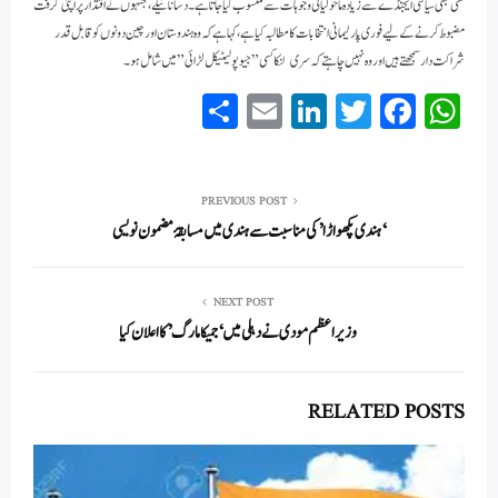
کسی بھی سیاسی ایجنڈے سے زیادہ ماحولیاتی وجوہات سے منسوب کیا جاتا ہے۔ دسانائیکے، جنہوں نے اقتدار پر اپنی گرفت
مضبوط کرنے کے لیے فوری پارلیمانی انتخابات کا مطالبہ کیا ہے، کہا ہے کہ وہ ہندوستان اور چین دونوں کو قابل قدر
شراکت دار سمجھتے ہیں اور وہ نہیں چاہتے کہ سری لنکا کسی ”جیو پولیٹیکل لڑائی” میں شامل ہو۔
S
E
Li
T
Fa
W
ha
m
nk
wi
ce
ha
re
ail
ed
tte
bo
ts
In
r
ok
A
PREVIOUS POST
‘ہندی پکھواڑا’ کی مناسبت سے ہندی میں مسابقۂ مضمون نویسی
pp
NEXT POST
وزیراعظم مودی نے دہلی میں ‘ جمیکا مارگ’ کا اعلان کیا
RELATED POSTS