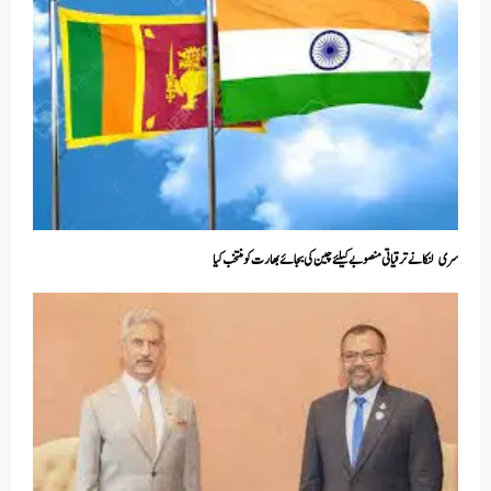
سری لنکا نے ترقیاتی منصوبے کیلئے چین کی بجائے بھارت کو منتخب کیا