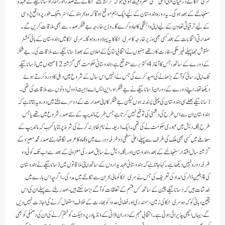
سری لنکا کے درمیان پہلی اعلیٰ سطحی مصروفیت ہوگی جو کہ گزشتہ ہفتے لنکا کے نئے صدر انورا کمارا ڈسانائیکے کے عہدہ
سنبھالنے کے بعد ہوگی۔ یہ دورہ ہندوستان کے لیے ایک اہم موقع ہوگا کہ وہ بحر ہند کے اسٹریٹجک طور پر واقع پڑوسی
کے لیے ترقیاتی تعاون کے لیے اپنی وابستگی کا اعادہ کرے گا۔ وزیر خارجہ جے شنکر صدر سے بھی ملاقات کریں گے۔
صدارتی انتخابات کے بعد کسی بھی وزیر خارجہ کا سری لنکا کا یہ پہلا دورہ ہوگا۔ سری لنکا میں ہندوستان کے ہائی کمشنر
سنتوش جھا پہلے غیر ملکی سفارت کار تھے جنہوں نے انتخابی نتائج کے اعلان کے بعد ڈسانائیکے سے ملاقات کی۔جے شنکر
کے دورے کے ساتھ، جس کا آغاز 4 اکتوبر سے متوقع ہے، ہندوستانی حکومت بھی گزشتہ 12 مہینوں میں ڈسانائیکے
تک اپنی رسائی کو آگے بڑھانے کی امید کرے گی جس نے انہیں اس سال کے شروع میں دہلی کا دورہ کرتے ہوئے
دیکھا تھا۔ اپنے دورے کے دوران ڈسانائیکے نے جے شنکر اور این ایس اے اجیت ڈوول دونوں سے ملاقات کی تھی۔
ڈسانائیکے بھلے ہی ہندوستان کی پہلی پسند نہ ہوں لیکن جے شنکر کا اپنی صدارت کے دوسرے ہفتے میں دورہ یہ بتاتا ہے کہ
ہندوستان ان سے اس طرح کی دشمنی کی توقع نہیں کرتا ہے جس طرح مالدیپ کے نئے صدر شروع میں تھے یا جس
طرح بنگلہ دیش میں عبوری حکومت نے کی تھی۔ ایک ذریعہ نے نام ظاہر نہ کرنے کی شرط پر بتایا کہجب کہ مالدیپ کے
معاملے میں کسی بھی ملک کی طرف سے پہلے اعلیٰ سطحی دو طرفہ دورے میں 6 ماہ کا عرصہ لگا تھا، نئے صدر محمد معیزو کے
گزشتہ سال اقتدار سنبھالنے کے بعد، ہندوستان اور بنگلہ دیش نے سابق صدر کی معزولی کے بعد سے اب تک کوئی دو
طرفہ دورہ نہیں دیکھا ہے۔ کہا جاتا ہے کہ ہندوستانی عہدیداروں کے ساتھ اپنی ملاقاتوں میں ڈسانائیکے نے ہندوستان
کی 4 بلین ڈالر کی امداد کی تعریف کی جس نے سری لنکا کو مالی بحران سے نکالنے میں مدد کی۔ اگرچہ اس بارے میں
خدشات ہیں کہ دسانائیکے چین کے ساتھ کس قسم کے تعلقات کو آگے بڑھا سکتے ہیں، صدر بننے سے پہلے ان کی اس
یقین دہانی کو کہ وہ سری لنکا کی زمین، سمندری اور فضائی حدود کو بھارت کے خلاف استعمال کرنے کی اجازت نہیں دیں
گے، یہاں اچھی پذیرائی ہوئی ہے۔ انتخابی مہم کے دوران اڈانی کے ونڈ پاور پروجیکٹ کو ختم کرنے کی ان کی دھمکی کو بھی