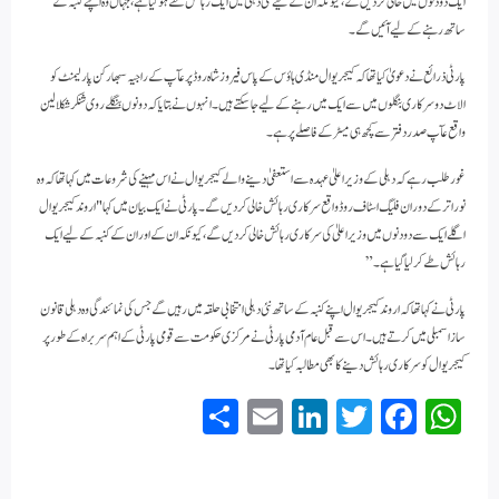
ایک دو دنوں میں خالی کر دیں گے، کیونکہ ان کے لیے نئی دہلی میں ایک رہائش طے ہو گیا ہے، جہاں وہ اپنے کنبہ کے
ساتھ رہنے کے لیے آئیں گے۔
پارٹی ذرائع نے دعویٰ کیا تھا کہ کیجریوال منڈی ہاؤس کے پاس فیروز شاہ روڈ پر عآپ کے راجیہ سبھا رکن پارلیمنٹ کو
الاٹ دو سرکاری بنگلوں میں سے ایک میں رہنے کے لیے جا سکتے ہیں۔ انہوں نے بتایا کہ دونوں بنگلے روی شنکر شکلا لین
واقع عآپ صدر دفتر سے کچھ ہی میٹر کے فاصلے پر ہے۔
غور طلب رہے کہ دہلی کے وزیراعلیٰ عہدہ سے استعفیٰ دینے والے کیجریوال نے اس مہینے کی شروعات میں کہا تھا کہ وہ
نوراتر کے دوران فلیگ اسٹاف روڈ واقع سرکاری رہائش خالی کر دیں گے۔ پارٹی نے ایک بیان میں کہا "اروند کیجریوال
اگلے ایک سے دو دنوں میں وزیراعلیٰ کی سرکاری رہائش خالی کر دیں گے، کیونکہ ان کے اور ان کے کنبہ کے لیے ایک
رہائش طے کر لیا گیا ہے۔”
پارٹی نے کہا تھا کہ اروند کیجریوال اپنے کنبہ کے ساتھ نئی دہلی انتخابی حلقہ میں رہیں گے جس کی نمائندگی وہ دہلی قانون
ساز اسمبلی میں کرتے ہیں۔ اس سے قبل عام آدمی پارٹی نے مرکزی حکومت سے قومی پارٹی کے اہم سربراہ کے طور پر
کیجریوال کو سرکاری رہائش دینے کا بھی مطالبہ کیا تھا۔
S
E
Li
T
Fa
W
ha
m
nk
wi
ce
ha
re
ail
ed
tte
bo
ts