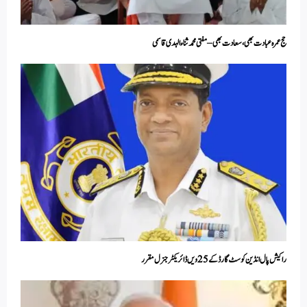
حج عمرہ عبادت بھی،سعادت بھی – مفتی محمد ثناء الہدی قاسمی
راکیش پال انڈین کوسٹ گارڈ کے 25 ویں ڈائریکٹر جنرل مقرر