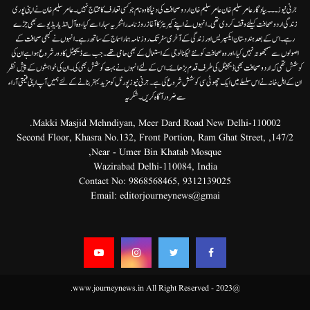
جرنی نیوز۔۔۔بیاد گار عامر سلیم خان عامر سلیم خان اردوصحافت کی دنیا کاوہ نام جو کسی تعارف کا محتاج نہیں۔عامرسلیم خان نے اپنی پوری
زندگی اردوصحافت کیلئے وقف کردی تھی۔انہوں نے اپنے کیریئر کا آغاز روزنامہ راشٹریہ سہارا سے کیا،وہ آل انڈیا ریڈیوسے بھی جڑے
رہے۔ اس کے بعد ہندوستان ایکسپریس اور زندگی کے آخری سفر تک روزنامہ ہمارا سماج کے ساتھ رہے۔ انہوں نے کبھی صحافت کے
اصولوں سے سمجھوتہ نہیں کیا، اور وہ صحافت کو نئے ٹیکنالوجی کے استعمال کے بھی حامی تھے۔ جب سے ڈیجیٹل کا دور شروع ہوا ہے ان کی
کوشش تھی کہ اردو صحافت بھی ڈیجیٹل کی طرف قدم بڑھائے۔ اس کے لئے انہوں نے بہت کوشش بھی کی۔ ان کی خواہشوں کے پیش نظر
ان کے اہل خانہ نے اس سلسلے میں ایک چھوٹی سی کوشش شروع کی ہے۔جرنی نیوز پورٹل کو مزید بہتر بنانے کے لئے ہمیں آپ اپنی قیمتی آراء
سے ضرور آگاہ کریں۔شکریہ
Makki Masjid Mehndiyan, Meer Dard Road New Delhi-110002.
147/2, Second Floor, Khasra No.132, Front Portion, Ram Ghat Street,
Near - Umer Bin Khatab Mosque,
Wazirabad Delhi-110084, India
Contact No:
9868568465
,
9312139025
Email:
editorjourneynews@gmai
@2023 - www.journeynews.in All Right Reserved.