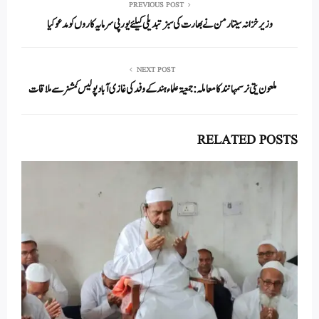
In
r
ok
A
PREVIOUS POST
وزیر خزانہ سیتا رمن نے بھارت کی سبز تبدیلی کیلئے یورپی سرمایہ کاروں کومدعو کیا
pp
NEXT POST
ملعون یتی نرسمہانند کا معاملہ: جمعیۃ علماء ہند کے وفد کی غازی آباد پولیس کمشنر سے ملاقات
RELATED POSTS