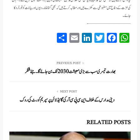
یہ واضح کرتے ہیں کہ کبھی بھی محمد ﷺ یا کسی بھی مقدس مذہبی شخصیت کی توہین برداشت نہیں کریں گے۔ ہم ان
کی عزت کے دفاع میں مضبوطی سے کھڑے ہیں اور مطالبہ کرتے ہیں کہ بھی گستاخانہ رویوں اور بیانات کو فوراً روکا
جائے۔
—————————-
S
E
Li
T
Fa
W
ha
m
nk
wi
ce
ha
re
ail
ed
tte
bo
ts
In
r
ok
A
PREVIOUS POST
بھارت تیسری سب سے بڑی معیشت 2030 تک بن جائےگا۔ جئے شنکر
pp
NEXT POST
دینی مدارس کے خلاف این سی پی سی آر کی گائیڈلائن پر سپریم کورٹ کی روک
RELATED POSTS