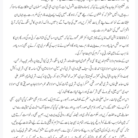
ماہر تعلیم ڈاکٹر جاوید عالم خان نے کہا کہ پسماندہ طبقات بشمول دلت، آدیواسی، قبائلی اور مسلمان جن مشکلات کا سامنا کر
رہے ہیں، انہیں مشترکہ کوششوں کے ذریعے حل کرنا ہوگا۔ ہمیں ایک ایسے پلیٹ فارم کی ضرورت ہے جہاں ان
طبقات کے نمائندے اپنے تجربات شیئر کریں اور حل کی جانب آگے بڑھیں۔ڈاک ٹر اندو پرکاش سنگھ نے کہا کہ آج
اشتراک عمل کی سخت ضرورت ہے ۔
زکوۃ فافاؤنڈیشن آف انڈیا کے چیئرمین ڈاکٹر ظفر محمود نے کہا کہ ہمیں ان مسائل کی شناخت کرنی ہوگی اور پھر ان کا
جواب سوشل میڈیا اور دوسرے پلیٹ فارم سے دینا ہو گا ، انھوں نے مذاہب کی گلوسری تیار کرنے پر بھی زور دیا اور
مذاہب کے مابین تعارفی پروگرام کی اہمیت اجاگر کی ۔
ان کے علاوہ م ولانا حکیم الدین قاسمی ناظم عمومی جمعیۃ علماء ہند ، شری دیا سنگھ ، شری کیلاش مینا،پروفیسر مجیب الرحمن،
محترمہ صبا رحمان، مولانا نیاز احمد فاروقی ،سیف علی ندوی ، شری آدتیہ مینن، مولانا امین الحق اسامہ قاسمی ، شری راکیش
بھٹ، ڈاکٹر جاوید اقبال وانی،محترمہ نکیتا چترویدی،محترمہ خوشبو اختر،ابوبکر سباق ایڈوکیٹ،شری انوپم، غضنفر علی
خاں، حامد علی خاں، شری شبھ مورتھی ،عسکر زیدی، شری پرشانت کمال، مولانا محمد عمر، مولانا جاوید صدیقی قاسمی، مولانا
مہدی حسن عینی وغیرہ نے بھی شرکت کی اور اپنے خیالات کا اظہار کیا ۔
اس موقع پر اہانت رسول صلی اللہ علیہ وسلم کے خلاف صدر جمہوریہ کے نام ایک میمورنڈم بھی منظور کیا گیا جن پر سبھی
لوگوں نے دستخط کئے۔ اس میمورنڈم میں صدر جمہوریہ ہند سے مطالبہ کیا گیا کہ وہ ہیڈ آف اسٹیٹ کی حیثیت سے اس
معاملے میں مداخلت کریں اور حکومت کو فوری اور فیصلہ کن کارروائی کی ہدایت دیں ۔ ہم یہ بھی درخواست کرتے ہیں
کہ بین المذاہب مکالمے کو فروغ دیا جائے اور تمام مذہبی جذبات کے احترام کو یقینی بنانے کے لیے اقدامات کیے جائیں،
تاکہ کسی بھی برادری کو ایسی توہین آمیز رویے کا سامنا نہ کرنا پڑے۔ہم ہندستان کے مشترک اور متحدشہری بیک زبان