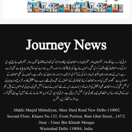
Journey News
جرنی نیوز۔۔۔بیاد گار عامر سلیم خان عامر سلیم خان اردوصحافت کی دنیا کاوہ نام جو کسی تعارف کا محتاج نہیں۔عامرسلیم خان نے اپنی پوری
زندگی اردوصحافت کیلئے وقف کردی تھی۔انہوں نے اپنے کیریئر کا آغاز روزنامہ راشٹریہ سہارا سے کیا،وہ آل انڈیا ریڈیوسے بھی جڑے
رہے۔ اس کے بعد ہندوستان ایکسپریس اور زندگی کے آخری سفر تک روزنامہ ہمارا سماج کے ساتھ رہے۔ انہوں نے کبھی صحافت کے
اصولوں سے سمجھوتہ نہیں کیا، اور وہ صحافت کو نئے ٹیکنالوجی کے استعمال کے بھی حامی تھے۔ جب سے ڈیجیٹل کا دور شروع ہوا ہے ان کی
کوشش تھی کہ اردو صحافت بھی ڈیجیٹل کی طرف قدم بڑھائے۔ اس کے لئے انہوں نے بہت کوشش بھی کی۔ ان کی خواہشوں کے پیش نظر
ان کے اہل خانہ نے اس سلسلے میں ایک چھوٹی سی کوشش شروع کی ہے۔جرنی نیوز پورٹل کو مزید بہتر بنانے کے لئے ہمیں آپ اپنی قیمتی آراء
سے ضرور آگاہ کریں۔شکریہ
Makki Masjid Mehndiyan, Meer Dard Road New Delhi-110002.
147/2, Second Floor, Khasra No.132, Front Portion, Ram Ghat Street,
Near - Umer Bin Khatab Mosque,
Wazirabad Delhi-110084, India