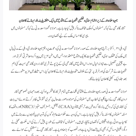
جمعیۃ علماء ہند کے زیر اہتمام سماجی و تعلیمی شخصیات کے اجتماع میں ایک متفقہ پلیٹ فارم بنانے کا اعلان
تشار گاندھی نے کہا کہ مسلمانوں کو ملک مخالف بنا کر پیش کیا جارہا ہے ۔مولانا محمود اسعدمدنی نے کہا کہ مسلمانوں میں
مایوسی کا احساس ملک کے لیے نقصان دہ ۔
نئی دہلی ۲۱؍ اکتوبر :آج جمعیۃ علماء ہند کےصدر مولانا محمود اسعد مدنی کی دعوت پر دفتر جمعیۃ علماء ہند نئی دہلی کے مدنی ہال
میں ملک کی مختلف سماجی و تعلیمی شخصیات کا ایک اجتماع منعقد ہوا ، جس میں وطن عزیز میں پیدا کرہ معاشرتی تفرقہ اور
بے چینی پر تفصیل سے تبادلۂ خیال ہوا۔ اس اجتماع میں گاندھی جی کے پڑپوتے شری تشار ارون گاندھی سمیت کئی اہم
شخصیات نے شرکت کی اور فرقہ پرستی کے خلاف متحدہ پلیٹ فارم بنانے کا اعلان کیا۔ اس سلسلے میں مزید مشورےکے
بعد جلد ایک کمیٹی کا اعلان کیا جائے گا ۔
مولانا محمود اسعد مدنی صدر جمعیۃ علماء ہند نے افتتاحی کلمات میں تمام شرکاء کا شکریہ ادا کیا۔ بعدہ مہمان خصوصی تشار
ارون گاندھی نے اپنے کلیدی خطاب میں مسلمانوں کی موجود ہ صورت حال پر گہری تشویش ظاہر کرتے ہوئے اس بات
کی نشاندہی کی کہ دائیں بازو کا گروہ شہریت ترمیمی قانون (CAA) ، نیشنل رجسٹر آف سٹیزنز (NRC) اور وقف کا
مسئلہ مسلمانوں کا مسئلہ بنا کر پیش کیا جارہا ہے۔ اس کی وجہ سے حکومت عام لوگوں کی توجہ ان پالیسیوں سے ہٹانے میں
کامیاب ہوتی ہے جو اقلیتوں کو نقصان پہنچا رہی ہیں۔ مسلمانوں کو مخالف کے طور پر پیش کرنے کی اس حکمت عملی نے
دیگر اقلیتی مسائل کو بھی پس پشت ڈال دیا ہے اور تعصب کو بڑھاوا دیا ہے۔تشار گاندھی نے مستقبل کے حوالے سے