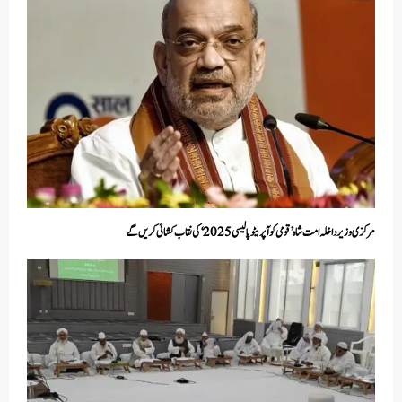
مرکزی وزیر داخلہ امت شاہ ’قومی کوآپریٹو پالیسی 2025‘ کی نقاب کشائی کریں گے