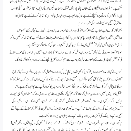
سخت انتباہ جاری کیا کہ اگر منظم طور پر مسلمانوں کوعلیحدہ کرنے کی سازش جاری رہی تو یہ بالآخر سنگین تصادم کا سبب بن
سکتی ہے۔ مسلمانوں اور اقلیتوں کے خلاف پالیسیاں الگ تھلگ واقعات نہیں ہیں بلکہ ایک وسیع تر حکمت عملی کا حصہ
ہیں جو اقلیتوں کو حاشیے پر دھکیلنے کے لیے بنائی جا رہی ہے۔ ان امتیازی پالیسیوں کا مقابلہ کرنے کے لیے قانونی اور
معاشرتی سطح پر فوری اقدامات کی ضرورت ہے۔
تشار گاندھی نے اپنے خطاب کے اختتام پر اجتماعی جد وجہد کی ضرورت پر زور دیا۔ انہوں نے کہا کہ ایسی مخصوص
جماعتیں تشکیل دی جائیں جو قانونی اور سیاسی محاذوں پر اقلیتوں کے خلاف بڑھتے ہوئے تعصب کا مقابلہ کر سکیں۔ اگر
فوری طور پر ایسا نہیں کیا گیا تو مستقبل میں ملک کو مزید گہری تقسیم اور کشیدگی کا سامنا کرنا پڑ سکتا ہے۔
مولانا محمود اسعد مدنی نے کہا کہ آج برادرانِ وطن کو ہمارے خلاف بھڑکایا جا رہا ہے، ہمیں سیاسی اور سماجی طور پر مٹانے
کی کوشش کی جا رہی ہے۔ ایسی صورت حال میں سب سے اہم کردار اکثریتی طبقے کے ذمہ دار افراد کو ادا کرنا ہوگا۔
انھوں نے کہا کہ غلط معلومات ان لوگوں کو بھی نقصان پہنچائیں گی جو اسے استعمال کر رہے ہیں۔ انھوں نے کہا کہ آج
آزادی سے سڑک پر چلنے کا حق چھین لیا گیا ہے۔ ممبئی جارہی ٹرین کے واقعے کویاد کریںجہاں ایک بزرگ پر حملہ کیا گیا
اور لگاتار پیٹا گیا، مگر کسی نے آواز نہیں اٹھائی۔ بہرائچ کی صورتحال اور میڈیا کا کردار آپ سے پوشیدہ نہیں ہے۔اس
مشکل ماحول میں ہمیں خود سے یہ سوال کرنا ہوگا کہ ہم کیا کر سکتے ہیں۔ ہماری ذمہ داری ہے کہ مسلمانوں کو مایوسی سے
بچائیں۔ اگر ہم بھی اسی جارحانہ لہجے اور طریقے کا سہارا لیں گے تو یہ ملک کے لیے اچھا نہیں ہوگا۔ اس سے نفرت کی
آگ مزید بھڑکے گی۔ اس کے بجائے میں آپ سب کو دعوت دیتا ہوں کہ اس نفرت کی بھٹی کو بجھانے کے لیے آگے
آئیں۔ آپ اس ملک کی اکثریت ہیں، اور یہ ملک آپ سے بڑی امیدیں وابستہ رکھتا ہے۔
م شہور ماہر معاشیات پروفیسر ارون کمار نے کہا کہ سماج کو متحد کرنے کے لیے جو کوششیں کی جانی چاہئیں، وہ نظر نہیں آ
رہی ہیں۔ کچھ مخصوص گروہوں کے حق میں بنائی جانے والی پالیسیاں سماجی تقسیم کو بڑھا رہی ہیں، اور اکثر اکثریت کا