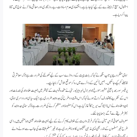
استعمال وسیع تر ایجنڈے کے لیے کیا جا رہا ہے ۔ اقتصادی عدم مساوات، بے روزگاری، اور معاشی ماڈلز نے سماج میں تناؤ
پیدا کر دیا ہے۔
سماجی مفکر وجے پرتاپ سنگھ نے کہا کہ بات چیت کے دروازے سب کے لیے کھولنے کی ضرورت ہے تاکہ معاشرتی
فاصلے کم کیے جا سکیں۔ ہمیں آئین کے دائرے میں رہ کر موقع تلاش کرنا چاہیے ۔
پرفیسر سوربھ باجپئی مشہور مؤرخ جواہر لال نہرو یونیورسٹی نے متحدہ قومیت کے تناظر میں جمعیت علماء ہند کی خدمات اور
اس کے نظریے کا تعارف کراتے ہوئے کہا کہ اس وقت دو طرح کی جدوجہد ضروری ہے: ایک سیاسی اور دوسری سماجی ،
جمعیۃ علماء ہند نے اس ڈائیلاگ سیریز کا آغاز کیا ہے، اس کو مضبوط اور منظم کرنے کی ضرورت ہے تاکہ سماجی جدوجہد کو
بہتر طریقے سے آگے بڑھایا جا سکے۔
معروف صحافی آدتیہ مینن نے کہا کہ فرقہ واریت کے خلاف کام کرنے کے لیے جمعیت علماء ہند جیسی جماعتیں ہیں۔ اسی
طرح غیر مسلموں کے اندر بھی ایسی مذہبی تنظیموں کا ہونا ضروری ہے جو غیر مسلم طبقات کی جانب سے ہونے والے
پرتشدد اقدامات کے خلاف فوری طور پر نوٹس لیںاور اسے روکنے کی کوشش کریں۔۔