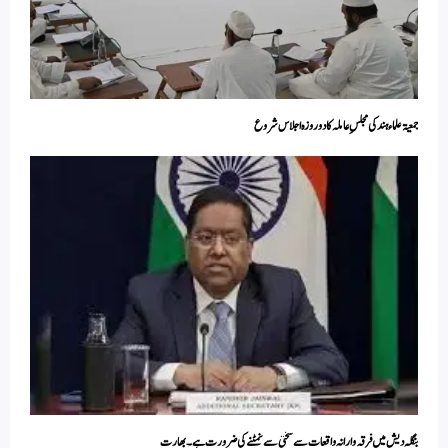
جمعیۃ علماء ہند کی مجلسِ عاملہ کا دوروزہ اجلاس شروع
بنگلہ دیش میں فرقہ وارانہ واقعات سے سختی سے نمٹنے کی ضرورت ہے۔ بھارت