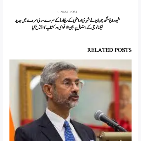
NEXT POST
شیوراج سنگھ چوہان نے شہری اراضی کے ریکارڈ کے سروے-ری سروے میں جدید
ٹیکنالوجی کے استعمال پر بین الاقوامی ورکشاپ کا افتتاح کیا
RELATED POSTS