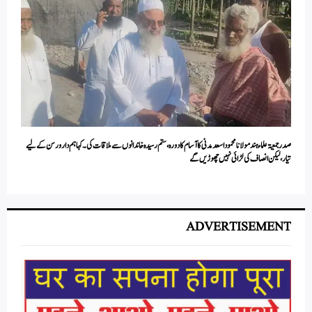
صدر جمعیۃ علماء ہند مولانامحمود اسعد مدنی کا آسام کا دورہ، ستم رسیدہ خاندانوں سے ملاقات کی۔کہا ہم دار و رسن کے لیے
تیار ، لیکن انصاف کی لڑائی نہیں چھوڑیں گے
ADVERTISEMENT