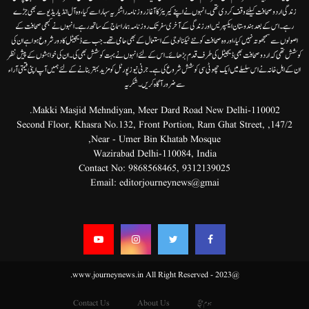
زندگی اردوصحافت کیلئے وقف کردی تھی۔انہوں نے اپنے کیریئر کا آغاز روزنامہ راشٹریہ سہارا سے کیا،وہ آل انڈیا ریڈیوسے بھی جڑے
رہے۔ اس کے بعد ہندوستان ایکسپریس اور زندگی کے آخری سفر تک روزنامہ ہمارا سماج کے ساتھ رہے۔ انہوں نے کبھی صحافت کے
اصولوں سے سمجھوتہ نہیں کیا، اور وہ صحافت کو نئے ٹیکنالوجی کے استعمال کے بھی حامی تھے۔ جب سے ڈیجیٹل کا دور شروع ہوا ہے ان کی
کوشش تھی کہ اردو صحافت بھی ڈیجیٹل کی طرف قدم بڑھائے۔ اس کے لئے انہوں نے بہت کوشش بھی کی۔ ان کی خواہشوں کے پیش نظر
ان کے اہل خانہ نے اس سلسلے میں ایک چھوٹی سی کوشش شروع کی ہے۔جرنی نیوز پورٹل کو مزید بہتر بنانے کے لئے ہمیں آپ اپنی قیمتی آراء
سے ضرور آگاہ کریں۔شکریہ
Makki Masjid Mehndiyan, Meer Dard Road New Delhi-110002.
147/2, Second Floor, Khasra No.132, Front Portion, Ram Ghat Street,
Near - Umer Bin Khatab Mosque,
Wazirabad Delhi-110084, India
Contact No:
9868568465
,
9312139025
Email:
editorjourneynews@gmai
@2023 - www.journeynews.in All Right Reserved.
ہوم پیج
About Us
Contact Us