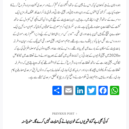
ہندوستان نے پیر کو اعلان کیا کہ اس نے چین کے ساتھ انگیجمنٹ کو ختم کرنے اور سرحدی گشت دوبارہ شروع کرنے کا
معاہدہ کیا ہے۔گزشتہ کئی ہفتوں کے دوران، ہندوستانی اور چینی سفارتی اور فوجی مذاکرات کار مختلف فورمز پر ایک
دوسرے کے ساتھ قریبی رابطے میں رہے ہیں… ان بات چیت کے نتیجے میں، لائن آف ایکچوئل کنٹرول کے ساتھ
گشت کے انتظامات پر معاہدہ طے پا گیا ہے۔خارجہ سکریٹری وکرم مصری نے صحافیوں کو بتایا کہ ہم ان مسائل پر ایک
معاہدے پر پہنچ گئے ہیں جن پر بات ہو رہی تھی۔” وہ برکس سربراہی اجلاس کے لیے وزیر اعظم نریندر مودی کے
دورہ روس سے قبل میڈیا کو بریفنگ دے رہے تھے۔ تاہم، مودی اور چینی صدر شی جن پنگ کے درمیان دو طرفہ
بات چیت کے امکان کے بارے میں غیر پابند تھے۔روس نے بھارت اور چین دونوں کی حوصلہ افزائی کی ہے کہ
وہ 2020 میں چینی فوجیوں کے بھارتی زیر تسلط علاقوں میں گھسنے کے بعد پیدا ہونے والے تعلقات میں تناؤ کا حل
نکالیں۔چینی بھارت کے ساتھ تعلقات کو دوبارہ شروع کرنے کے خواہشمند تھے کیونکہ وہ چاہتے ہیں کہ دو طرفہ
تعلقات کے دیگر پہلوؤں جیسے کاروبار اور سرمایہ کاری کو جاری رکھا جائے جب کہ دونوں فریق سرحدی معاملے پر کام
جاری رکھے ہوئے ہیں۔تاہم بھارتی حکومت نے واضح کیا کہ ہر چیز کا تعلق سرحدی مسئلے سے ہے۔
S
E
Li
T
Fa
W
ha
m
nk
wi
ce
ha
re
ail
ed
tte
bo
ts
In
r
ok
A
PREVIOUS POST
کوئی بھی بے گناہ شہریوں کے خون بہانے کی حمایت نہیں کرے گا۔منوج سنہ
pp