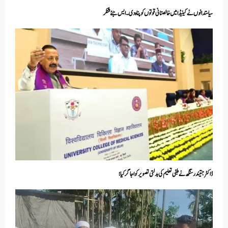
سیاستدانوں نےکینیڈا میں خالصتانی قوتوں کو پناہ دی۔ایس جئے شنکر
ڈاکٹر جتیندر سنگھ نے طبی تعلیم کی بدلتی تصویر کو اجاگر کیا ؛