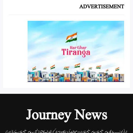
ADVERTISEMENT
Journey News
جرنی نیوز۔۔۔بیاد گار عامر سلیم خان عامر سلیم خان اردوصحافت کی دنیا کاوہ نام جو کسی تعارف کا محتاج نہیں۔عامرسلیم خان نے اپنی پوری