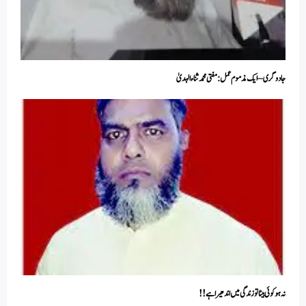
جادو گری – ایک مذموم عمل:مفتی محمد ثناء الہدیٰ
نہ ہو کوئی بیٹا تو زندگی میں اندھیرا ہے!!