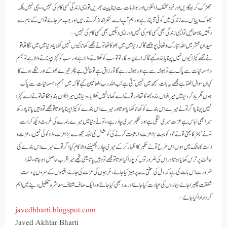
جھڑک کر بھگادیں اور خود مختلف ذائقوں اور لوازمات سے اپنا پیٹ بھریں تو ایسی زندگی کسی کام کی نہیں،، یہی نہیں بلکہ
بھوک و پیاس سے زندگی میں کوئی تڑپتا رہے اور ہم آپ اسے نظر انداز کرتے رہیں اور جب مرجائے تو اس کے نام سے
دیگیں چڑھائیں تو ایسی زندگی بھی کسی کام کی نہیں اور ایسی دیگیں بھی کسی کام کی نہیں –
میدان محشر میں اللہ تبارک وتعالیٰ پوچھے گا کہ دنیا میں میں بھوکا تھا تو نے مجھے کھانا کیوں نہیں کھلایا، دنیا میں میں ننگا تھا تو
نے مجھے کپڑا کیوں نہیں پہنایا بندہ کہے گا کہ ائے پرودگار تو تو سب کو کھلانے والا ہے اور سب کو کپڑا پہنانے والا ہے تو جسم
و جسمانیات سے پاک ہے تو ہمیشہ سے ہے اور ہمیشہ رہے گا تو رزاق ہے تو خالق ہے پھر تیرے بھوکے اور ننگے ہونے کا
کہاں سوال اٹھتا ہے مجھے یہ بات سمجھ میں نہیں آتی ہے تب اللہ رب العالمین کہے گا کہ میں جسم و جسمانیات سے پاک
ہوں مگر یاد کر دنیا میں میرا فلاں بندہ بھوکا تھا اور تونے اسے کھانا نہیں کھلایا،، دنیا میں میرا فلاں بندہ ننگا تھا تو نے اسے کپڑا
نہیں پہنایا اگر تو نے میرے اس بندے کو کھانا کھلایا ہوتا اور میرے اس بندے کو کپڑا پہنایا ہوتا تو مجھے تو وہیں پاتا یاد رکھ
میرا بھی لباس ہے عزت میری لنگی ہے اور تکبر میری چادر ہے ،، تونے دنیا میں میرے بندے کی غربت دیکھ کر اسے
تونے جھڑکا یعنی تو نے خود کو بہت بڑا عزت دار ثابت کرنے کی کوشش کی جبکہ مجھ سے بڑا عزت والا کوئی نہیں ،، عزت و
ذلت کا مالک میں ہوں اس طرح تو نے تکبر کا اظہار کرکے میری چادر چھیننے والا کام کیا اگر تونے میرے اس بندے کی
حالت پر ترس کھایا ہوتا اور اس کی ضرورتوں کو پورا کیا ہوتا تو مجھے تو وہیں پاتا یعنی تجھے میرا قرب حاصل ہوجاتا ،، لہٰذا
ضرورت اس بات کی ہے کہ دل کی سختی سے پرہیز کیا جائے ، غریبوں کی عزت کی جائے ، یتیموں کے سروں پر دست
شفقت پھیرا جائے ، بیماروں کی عیادت کیا جائے اور مدد بھی کیا جائے اور ایک صاف شفاف معاشرہ تشکیل دینے میں اہم
کردار ادا کیا جائے –
javedbharti.blogspot.com
Javed Akhtar Bharti