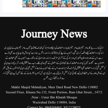
Journey News
جرنی نیوز۔۔۔بیاد گار عامر سلیم خان عامر سلیم خان اردوصحافت کی دنیا کاوہ نام جو کسی تعارف کا محتاج نہیں۔عامرسلیم خان نے اپنی پوری
زندگی اردوصحافت کیلئے وقف کردی تھی۔انہوں نے اپنے کیریئر کا آغاز روزنامہ راشٹریہ سہارا سے کیا،وہ آل انڈیا ریڈیوسے بھی جڑے
رہے۔ اس کے بعد ہندوستان ایکسپریس اور زندگی کے آخری سفر تک روزنامہ ہمارا سماج کے ساتھ رہے۔ انہوں نے کبھی صحافت کے
اصولوں سے سمجھوتہ نہیں کیا، اور وہ صحافت کو نئے ٹیکنالوجی کے استعمال کے بھی حامی تھے۔ جب سے ڈیجیٹل کا دور شروع ہوا ہے ان کی
کوشش تھی کہ اردو صحافت بھی ڈیجیٹل کی طرف قدم بڑھائے۔ اس کے لئے انہوں نے بہت کوشش بھی کی۔ ان کی خواہشوں کے پیش نظر
ان کے اہل خانہ نے اس سلسلے میں ایک چھوٹی سی کوشش شروع کی ہے۔جرنی نیوز پورٹل کو مزید بہتر بنانے کے لئے ہمیں آپ اپنی قیمتی آراء
سے ضرور آگاہ کریں۔شکریہ
Makki Masjid Mehndiyan, Meer Dard Road New Delhi-110002.
147/2, Second Floor, Khasra No.132, Front Portion, Ram Ghat Street,
Near - Umer Bin Khatab Mosque,
Wazirabad Delhi-110084, India
Contact No:
9868568465
,
9312139025