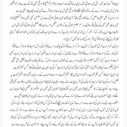
لیا جاتا اگر حالت تندرستی میں معافی مانگ لیا جائے تو کچھ خدمت اور خاطر تواضع کا موقع بھی ہاتھ لگ جائے اور خوشگوار
ماحول میں ایک دوسرے کے ساتھ اٹھنے بیٹھنے کا موقع بھی مل جائے اور معاشرے میں ایک اچھا پیغام بھی جائے
دوسروں کو بھی سبق حاصل کرنے کا موقع ملے آخری وقت میں معافی تلافی سے دل مطمئن بھی نہیں ہوتا تفصیلی انداز
میں بات بھی نہیں کی جاتی بلکہ وہ ایک رسم معلوم ہوتی ہے کہ فلاں شخص مررہا ہے چلو غلطی کی معافی مانگ لیں اس
وقت اپنے دل پر ہاتھ رکھ کر غور کریں تو دل خود آواز دیتاہے کہ ارے نادان اب تک کہاں تھا کیوں بھولا ہوا تھا اگر یہی
کام تونے پہلے کیا ہوتا تو آج شرمندگی کا سامنا نہیں کرنا پڑتا –
ہر ایک کو مرنا ہے فرق اتنا ہے کہ کوئی بیمار ہوکر مرے گا ، کوئی اچانک مرے گا ، کوئی نارمل موت کا سامنا کرے گا تو
کوئی حادثے کی موت کا سامنا کرے گا اتنا تو سب مانتے ہیں کہ ایک دن مرنا ہے لیکن کب مرنا ہے ، کہاں مرنا ہے ، کیسی
موت مرنا ہے کسی کو نہیں معلوم ،، پھر ایک دوسرے کے خلاف زبان درازی کرنے کا کیا فائدہ ، غیبت چغلی ، حق تلفی ،
لڑائی جھگڑا سے کیا فائدہ ؟ آج بڑھتی ہوئی انسانی آبادی میں انسانیت گرتی جارہی ہے ، بھائی بھائی کا دشمن نظر آتا ہے ،
پڑوسی پڑوسی کا دشمن نظر آتا ہے ، رشتہ داری میں بگاڑ نظر آتا ہے ، دوست و احباب کے درمیان بھی مفاد نظر آتا ہے یہ
بغض و حسد کی بیماری انسانیت کو دیمک کی طرح چاٹ رہی ہے اور یہی بیماری اچھا انسان بننے کی راہ میں روکاوٹ بھی بنتی
ہے اور یاد رکھنا چاہئے کہ جو شخص اچھا انسان نہیں بن سکتا وہ اچھا مسلمان بھی نہیں بن سکتا اور جو شخص اچھا انسان نہ بن
سکے اور اچھا مسلمان نہ بن سکے تو وہ خسارے ہی خسارے میں ہے اس دنیا میں اور روئے زمین پر اس کا جینا بھی بے
مقصد ہے ،، ایک انسان کی ذات سے دوسرے انسان کو فائدہ نہ پہنچے تو وہ زندگی کس کام کی پھر انسان اور جانور کی زندگی
میں کوئی فرق نہیں ،، ایک انسان سردی کے موسم میں رات کو کانپ رہا ہو اور آپ اس کے سامنے سے سوئٹر، کوٹ اور
دیگر گرم کپڑے پہنے ہوئے گذر جائیں آپ کو اس کی غریبی ، کمزوری اور مجبوری کا احساس نہ ہوتو تو ایسی زندگی کسی کام
کی نہیں ، کوئی بھوکا پیاسا آپ کے سامنے کھلانے کے لئے زبان کھولے اور آپ اپنے دسترخوان کے قریب سے اسے