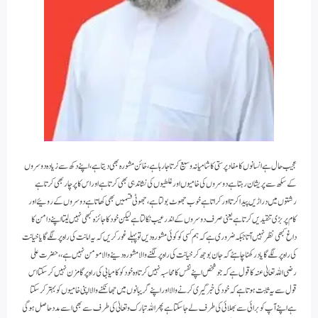
عجیب حال ہے انسانوں کا مفاد پرستی کا شامیانہ وسیع کرتا جارہا ہے ، خائن مشورہ بھی دیتاہے ، اپنے دکھ سے زیادہ دوسروں
کے سکھ سے پریشان رہتا ہے دوسروں کی خامیوں اور غلطیوں کی نشاندہی بھی کرتاہے اور اس کا پرچار بھی کرتاہے
رشتوں میں دراڑیں پیدا کرتا اور کراتا ہے خوب جھوٹ بولتا ہے ، جھوٹی قسمیں بھی کھاتا ہے دوسروں کے روئیے اور
کام پر بڑی تنقیدیں کرتا ہے یعنی صرف دوسروں کے اندر عیب نکالتا ہے لیکن خود کا جائزہ کبھی نہیں لیتا اپنے دامن کا
داغ کبھی نظر نہیں آتا جبکہ ضروری ہے کہ ہم کسی کو کوئی مشورہ دیں تو پہلے غور کریں کہ یہ امانت کی راہ پر لگے گا یا خیانت
کی راہ پر لگے گا یاد رکھنا چاہئے کہ جان بوجھ کر خیانت کی راہ پر لگنے والا مشورہ دینے والا مومن نہیں ہے ،، حضرت علی
رضی اللہ تعالیٰ عنہ کا قول ہے کہ جو شخص اپنے نفس کا محاسبہ نہیں کرتا وہ خود کو کامیابی کی راہ پر گامزن نہیں کرسکتا اس
قول سے یہ ثابت ہوتاہے کہ خود کی خبر گیری کرنے والا اور اپنے گریبانوں میں جھانکنے والا اپنی خامیوں کو بہتر کرسکتا
ہے اپنے آپ کو برائی سے بھلائی کی طرف لے جاسکتا ہے پھر اللہ تبارک وتعالیٰ کی طرف سے بھی اسے مدد حاصل ہوگی