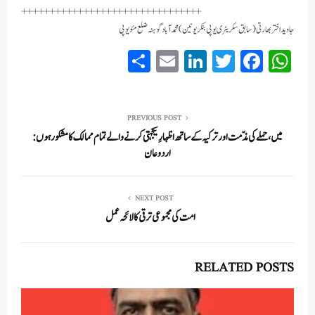
++++++++++++++++++++++++++++++
++
جاوید اختر بھارتی (سابق سکریٹری یو پی بنکر یونین) محمدآباد گوہنہ ضلع مئو یو پی
S
E
Li
T
Fa
W
ha
m
nk
wi
ce
ha
re
ail
ed
tte
bo
ts
In
r
ok
A
PREVIOUS POST
میں، حملے کی مذّمت اور ترکیہ کے ساتھ اظہارِ یکجہتی کرنے والے تمام ممالک کا مشکور ہوں:
pp
اردوعان
NEXT POST
امت کی مجموعی ترقی کا لائحہ عمل
RELATED POSTS