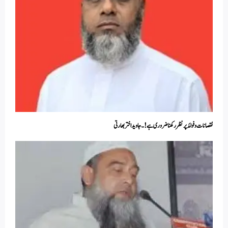
نقصانات و فوائد پر نظر رکھنا ضروری ہے! ۔ جاوید اختر بھارتی