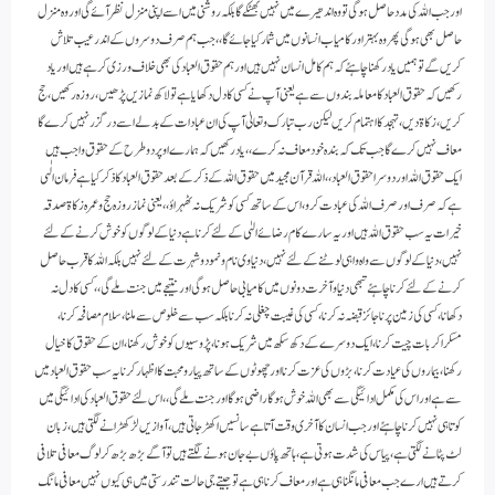
اور جب اللہ کی مدد حاصل ہوگی تو وہ اندھیرے میں نہیں بھٹکے گا بلکہ روشنی میں اسے اپنی منزل نظر آئے گی اور وہ منزل
حاصل بھی ہوگی پھر وہ بہتر اور کامیاب انسانوں میں شمار کیا جائے گا ،، جب ہم صرف دوسروں کے اندر عیب تلاش
کریں گے تو ہمیں یاد رکھنا چاہئے کہ ہم کامل انسان نہیں ہیں اور ہم حقوق العباد کی بھی خلاف ورزی کرہے ہیں اور یاد
رکھیں کہ حقوق العباد کا معاملہ بندوں سے ہے یعنی آپ نے کسی کا دل دکھایا ہے تو لاکھ نمازیں پڑھیں ، روزہ رکھیں ، حج
کریں ، زکاۃ دیں ، تہجد کا اہتمام کریں لیکن رب تبارک وتعالیٰ آپ کی ان عبادات کے بدلے اسے درگزر نہیں کرے گا
معاف نہیں کرے گا جب تک کہ بندہ خود معاف نہ کرے ،، یاد رکھیں کہ ہمارے اوپر دو طرح کے حقوق واجب ہیں
ایک حقوق اللہ اور دوسرا حقوق العباد ،، اللہ قرآن مجید میں حقوق اللہ کے ذکر کے بعد حقوق العباد کا ذکر کیا ہے فرمان الٰہی
ہے کہ صرف اور صرف اللہ کی عبادت کرو ، اس کے ساتھ کسی کو شریک نہ ٹھہراؤ،، یعنی نماز روزہ حج وعمرہ زکاۃ صدقہ
خیرات یہ سب حقوق اللہ ہیں اور یہ سارے کام رضائے الہٰی کے لئے کرنا ہے دنیا کے لوگوں کو خوش کرنے کے لئے
نہیں، دنیا کے لوگوں سے واہ واہی لوٹنے کے لئے نہیں ، دنیاوی نام ونمود و شہرت کے لئے نہیں بلکہ اللہ کا قرب حاصل
کرنے کے لئے کرنا چاہئے تبھی دنیا وآخرت دونوں میں کامیابی حاصل ہوگی اور نتیجے میں جنت ملے گی ،، کسی کا دل نہ
دکھانا، کسی کی زمین پر ناجائز قبضہ نہ کرنا ، کسی کی غیبت چغلی نہ کرنا بلکہ سب سے خلوص سے ملنا ، سلام مصافحہ کرنا،
مسکراکر بات چیت کرنا، ایک دوسرے کے دکھ سکھ میں شریک ہونا ، پڑوسیوں کو خوش رکھنا، ان کے حقوق کا خیال
رکھنا ، بیماروں کی عیادت کرنا ، بڑوں کی عزت کرنا اور چھوٹوں کے ساتھ پیار ومحبت کا اظہار کرنا یہ سب حقوق العباد میں
سے ہے اور اس کی مکمل ادائیگی سے بھی اللہ خوش ہوگا راضی ہوگا اور جنت ملے گی ،، اس لئے حقوق العباد کی ادائیگی میں
کوتاہی نہیں کرنا چاہئے اور جب انسان کا آخری وقت آتا ہے سانسیں اکھڑ جاتی ہیں ، آوازیں لڑکھڑانے لگتی ہیں ، زبان
لٹ پٹانے لگتی ہے ، پیاس کی شدت ہوتی ہے ، ہاتھ پاؤں بے جان ہونے لگتے ہیں تو آگے بڑھ بڑھ کر لوگ معافی تلافی
کرتے ہیں ارے جب معافی مانگنا ہی ہے اور معاف کرنا ہی ہے تو جیتے جی حالت تندرستی میں ہی کیوں نہیں معافی مانگ