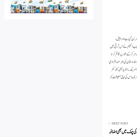
ر بن گیا ہے اور ایپل،
رغیب اسکیم نے اس ترقی میں
مرکز کے طور پر قائم کرنا
۔ ہندوستان کی ہنر مند افرادی
مریکہ۔انڈیا سیمی کنڈکٹر
ہ صرف اس کی اپنی معیشت کو
NEXT POST
ی کی چمک میں بھی اضافہ