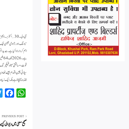
نئی دلی۔ 30؍ اک
سیمسنگ، اور ژاومی جیسی ٹیک 
اہم کردار ادا کیا ہے۔ جدید 
ہے۔ 
قوت، مسابقتی مینوفیکچرنگ لا
سپلائی چین اقدام جیسے تعاون
فائدہ پہنچاتا ہے بلکہ ایک زیاد
Fa
W
ce
ha
bo
ts
ok
A
PREVIOUS POST
صحیح معنی میں دیوالی کی