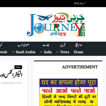
اگست 8, 2026
ہوم پیج
خبریں
بھارت
سعودی عرب
کو
wait
Saudi Arabia
India
News
Home
ADVERTISEMENT
Delhi
الیکٹرانکس اور
journeynews.in
by