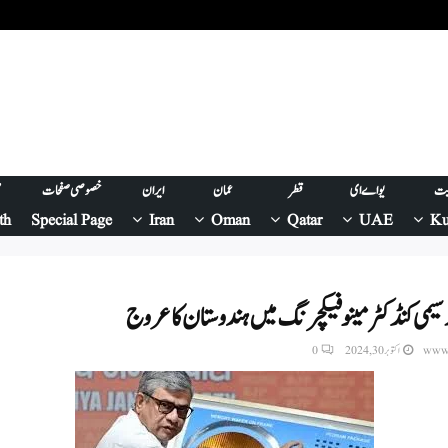
یت
یو اے ای
قطر
عمان
ایران
خصوصی صفحات
ص
th
Special Page
Iran
Oman
Qatar
UAE
Ku
 سیمی کنڈکٹر مینوفیکچرنگ میں ہندوستان کا عروج
www.
اکتوبر 30, 2024
0