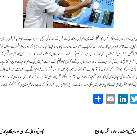
توبر۔ ایم این این۔ ہندوستان نے الیکٹرانکس مینوفیکچرنگ میں اہم پیش رفت کی ہے جس کے بعد عالمی سطح پر دوسرا سب سے بڑا موبائل فون پروڈیوس
کمپنیاں سے خاطر خواہ سرمایہ کاری کو راغب کر رہا ہے۔ حکومت کی معاون پالیسیاں، جیسے ‘ میک اِن انڈیا’ پہل اور پروڈکشن سے منسلک ت
الیکٹرانکس کے ‘ برین’ کے طور پر سیمی کنڈکٹرز کی اہمیت کو تسلیم کرتے ہوئے، ہندوستان کا مقصد خود کو ایک بڑے سیمی کنڈکٹر مینوفیکچرنگ 
2026 تک 64 بلین ڈالر کی متوقع مارکیٹ کی صلاحیت کے ساتھ، ہندوستان اس شعبے کو اپنی مینوفیکچرنگ حکمت عملی میں ایک اہم قدم کے طور پر دیکھتا ہے
گت، اور گھریلو الیکٹرانکس مارکیٹ کی توسیع اسے سیمی کنڈکٹر مینوفیکچرنگ میں مسابقتی برتری فراہم کرتی ہے۔ اس شعبے میں ملک کا زور ا
 کے ساتھ، عالمی سپلائی چین کی ایک اہم تنظیم نو کا باعث بن سکتا ہے۔ الیکٹرانکس اور سیمی کنڈکٹر مینوفیکچرنگ میں ہندوستان کا اضافہ ن
ہ لچکدار اور متنوع عالمی ٹیک ماحولیاتی نظام میں بھی حصہ ڈالتا ہے، روایتی کھلاڑیوں پر انحصار کو کم کرتا ہے اور عالمی منڈیوں کو مستحکم کرتا ہے۔
S
E
Li
T
ha
m
nk
wi
re
ail
ed
tte
In
r
سے منائیں؟ سنت راجندر سنگھ مہاراج
چھوٹی دیوالی کے دن سونا مہنگا، چاند