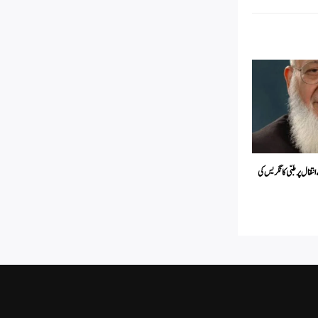
انتقال پر طبّی کانگریس کی