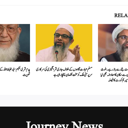
RELA
الت بننے سے باز رہے۔ ملوث
مسلم عبادت گاہوں کے خلاف جاری شرانگیزی کی سرکاری
پدم شری حکیم سیّد خلیفۃ اللہ کے 
 سے مکان کا معاوضہ بھی لیا
سرپرستی ملک کو سخت نقصان پہنچا رہی ہے
تعزیت
سپریم کو رٹ کا فیصلہ
Journey News