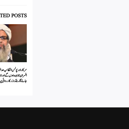
pp
TED POSTS
سرکار اور پولس انتظامیہ عد
افسران جوابدہ ہوں گے اور ان
جائے گا۔ بلڈوزر کارروائی پر 