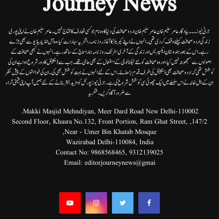
Journey News
جرنی نیوز۔۔۔بیاد گار عامر سلیم خان عامر سلیم خان اردوصحافت کی دنیا کاوہ نام جو کسی تعارف کا محتاج نہیں۔عامرسلیم خان نے اپنی پوری
زندگی اردوصحافت کیلئے وقف کردی تھی۔انہوں نے اپنے کیریئر کا آغاز روزنامہ راشٹریہ سہارا سے کیا،وہ آل انڈیا ریڈیوسے بھی جڑے
رہے۔ اس کے بعد ہندوستان ایکسپریس اور زندگی کے آخری سفر تک روزنامہ ہمارا سماج کے ساتھ رہے۔ انہوں نے کبھی صحافت کے
اصولوں سے سمجھوتہ نہیں کیا، اور وہ صحافت کو نئے ٹیکنالوجی کے استعمال کے بھی حامی تھے۔ جب سے ڈیجیٹل کا دور شروع ہوا ہے ان کی
کوشش تھی کہ اردو صحافت بھی ڈیجیٹل کی طرف قدم بڑھائے۔ اس کے لئے انہوں نے بہت کوشش بھی کی۔ ان کی خواہشوں کے پیش نظر
ان کے اہل خانہ نے اس سلسلے میں ایک چھوٹی سی کوشش شروع کی ہے۔جرنی نیوز پورٹل کو مزید بہتر بنانے کے لئے ہمیں آپ اپنی قیمتی آراء
سے ضرور آگاہ کریں۔شکریہ
Makki Masjid Mehndiyan, Meer Dard Road New Delhi-110002.
147/2, Second Floor, Khasra No.132, Front Portion, Ram Ghat Street,
Near - Umer Bin Khatab Mosque,
Wazirabad Delhi-110084, India
Contact No:
9868568465
,
9312139025
Email:
editorjourneynews@gmai