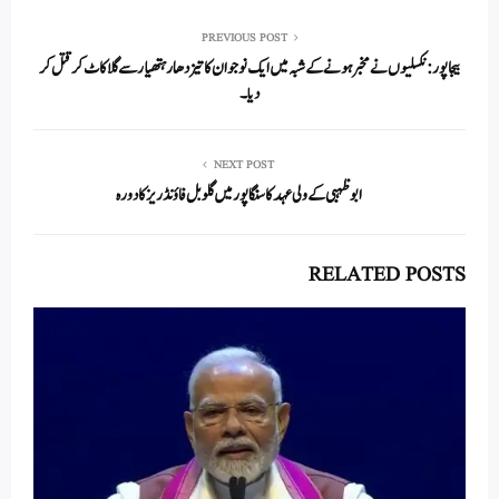
re
ail
ed
tte
bo
ts
In
r
ok
A
PREVIOUS POST
بیجاپور: نکسلیوں نے مخبر ہونے کے شبہ میں ایک نوجوان کا تیز دھار ہتھیار سے گلا کاٹ کر قتل کر
pp
دیا۔
NEXT POST
ابوظہبی کے ولی عہد کا سنگاپور میں گلوبل فاؤنڈریز کا دورہ
RELATED POSTS