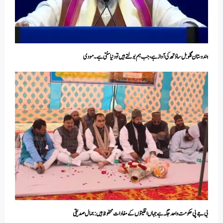
ہندوستان گلوبل ساؤتھ کی آواز ہے، جب ہم بولتے ہیں تو دنیا سنتی ہے ۔ مودی
بی جے پی حکومت واحد جگہ ہے جہاں اقلیتوں کے مفادات محفوظ ہیں: جمال صدیقی