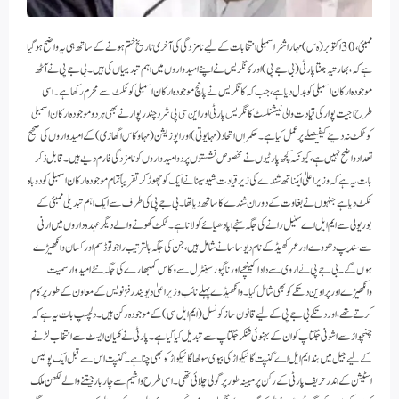
ممبئی، 30 اکتوبر (ہ س) مہاراشٹر اسمبلی انتخابات کے لیے نامزدگی کی آخری تاریخ ختم ہونے کے ساتھ ہی یہ واضح ہو گیا
ہے کہ، بھارتیہ جنتا پارٹی (بی جے پی) اور کانگریس نے اپنے امیدواروں میں اہم تبدیلیاں کی ہیں۔ بی جے پی نے آٹھ
موجودہ ارکان اسمبلی کو بدل دیا ہے، جب کہ کانگریس نے پانچ موجودہ ارکان اسمبلی کو ٹکٹ سے محرم رکھا ہے۔ اسی
طرح اجیت پوار کی قیادت والی نیشنلسٹ کانگریس پارٹی اور این سی پی شرد چندر پوار نے بھی ہر دو موجودہ ارکان اسمبلی
کو ٹکٹ نہ دینے کیفیصلے پر عمل کیا ہے۔ حکمراں اتحاد (مہایوتی) اور اپوزیشن (مہا وکاس اگھاڑی) کے امیدواروں کی صحیح
تعداد واضح نہیں ہے، کیونکہ کچھ پارٹیوں نے مخصوص نشستوں پر دو امیدواروں کو نامزدگی فارم دیے ہیں۔قابل ذکر
بات یہ ہے کہ وزیراعلیٰ ایکناتھ شندے کی زیرقیادت شیو سینا نے ایک کو چھوڑ کر تقریباً تمام موجودہ ارکان اسمبلی کو دوباہ
ٹکٹ دیا ہے جنہوں نے بغاوت کے دوران شندے کا ساتھ دیا تھا۔ بی جے پی کی طرف سے ایک اہم تبدیلی ممبئی کے
بوریولی سے ایم ایل اے سنیل رانے کی جگہ سنجے اپادھیائے کو لانا ہے۔ ٹکٹ کھونے والے دیگر عہدہ داروں میں ارنی
سے سندیپ دھووے اور عمرکھیڈ کے نام دیو ساسانے شامل ہیں، جن کی جگہ بالترتیب راجو توڈسم اور کسان وانکھیڑے
ہوں گے۔بی جے پی نے اروی سے دادا کینچے اور ناگپور سینٹرل سے وکاس کمبھارے کی جگہ نئے امیدوار سمیت
وانکھیڑے اور پراوین دتکے کو بھی شامل کیا۔ وانکھیڈے پہلے نائب وزیر اعلیٰ دیویندر فڑنویس کے معاون کے طور پر کام
کرتے تھے، اور دتکے بی جے پی کے لیے قانون ساز کونسل (ایم ایل سی) کے موجودہ رکن ہیں۔دلچسپ بات یہ ہے کہ
چنچواڑ سے اشونی جگتاپ کو ان کے بہنوئی شنکر جگتاپ سے تبدیل کیا گیا ہے۔ پارٹی نے کلیان ایسٹ سے انتخاب لڑنے
کے لیے جیل میں بند ایم ایل اے گنپت گائیکواڑ کی بیوی سولھا گائیکواڑ کو بھی چنا ہے۔ گنپت اس سے قبل ایک پولیس
اسٹیشن کے اندر حریف پارٹی کے رکن پر مبینہ طور پر گولی چلائی تھی۔ اسی طرح واشیم سے چار بار جیتنے والے لکھن ملک