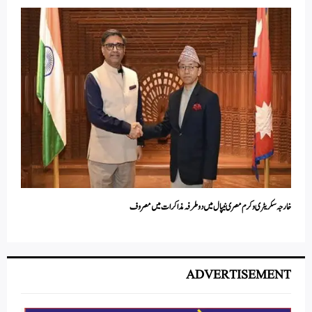
خارجہ سکریٹری وکرم مصری نیپال میں دو طرفہ مذاکرات میں مصروف
ADVERTISEMENT