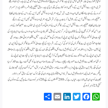
کو شیام کھوڈے کی جگہ ٹیم میں شامل کیا گیا ہے۔ کانگریس نے پانچ موجودہ ایم ایل اے کو تبدیل کیا ہے۔ ہیمنت اوگلے
شری رام پور سے الیکشن لڑیں گے، انھیں لاہو کناڈے کی جگہ لایا گیا ہے۔ سابق ضلع پریشد افسر راجکمار پورم سہسرام
کوروٹے کے بجائے امگاؤں میں امیدوار ہیں۔ شیرش چودھری دوبارہ الیکشن نہیں لڑیں گے۔ اس کے بجائے ان کا بیٹا
دھننجے راور سے الیکشن لڑیں گے۔ قابل ذکر بات یہ ہے کہ شریش چودھری دوبارہ الیکشن نہیں لڑیں گے۔ انکے
بجائے ان کا بیٹا دھننجے راور سے الیکشن لڑیں گے۔کانگریس نے امراوتی اور اگت پوری سیٹوں سے سلبھا کھوڈکے اور
ہیرامن کھوسکر کو بھی پارٹی نے مخالف پارٹی سرگرمیوں کے پیش نظر ہٹا دیا۔ دونوں امیدواروں نے اب اجیت پوار کی
قیادت والی نیشنلسٹ کانگریس پارٹی (این سی پی)سے نامزدگی حاصل کی ہے۔ سنیل دیشمکھ امراوتی حلقہ سے اور لکی
بھاؤ جادھو اگت پوری سے کانگریس کی نمائندگی کریں گے۔شرد پوار کی قیادت والی نیشنلسٹ کانگریس پارٹی (این سی
پی)میں، سابق وزیر داخلہ اور کٹول کے ایم ایل اے انیل دیشمکھ کی جگہ ان کے بیٹے سلیل دیشمکھ کو لیا گیا ہے۔ مڈھا حلقہ
میں این سی پی نے ببن راؤ شندے کے بجائے ابھیجیت پاٹل کو ترجیح دی ہے۔اجیت پوار کی زیرقیادت این سی پی نے
ارجنی مورگاؤں سے ایم ایل اے منوہر چندریکاپورے اور اشٹی سے بالاصاحب اجابے کو بھی ٹکٹ دینے سے انکار کردیا،
ان کی جگہ بالترتیب سابق بی جے پی وزیر راجکمار بدولے اور سابق ایم ایل سی سریش دھس کو ٹکٹ دیا گیا۔شیو سینا نے
پالگھر سے صرف ایک موجودہ ایم ایل اے شرینواس وانگا کو ہٹایا ہے اور ان کی جگہ لوک سبھا کے سابق ممبر راجندر
گاویت کو میدان میں اتارا ہے۔عیاں رہے کہ، 288 نشستوں کے لیے 20 نومبر کو ووٹ ڈالے جائیں گے، ووٹوں کی
گنتی 23 نومبر کو ہوگی
S
E
Li
T
Fa
W
ha
m
nk
wi
ce
ha