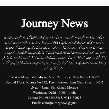
Journey News
جرنی نیوز۔۔۔بیاد گار عامر سلیم خان عامر سلیم خان اردوصحافت کی دنیا کاوہ نام جو کسی تعارف کا محتاج نہیں۔عامرسلیم خان نے اپنی پوری
زندگی اردوصحافت کیلئے وقف کردی تھی۔انہوں نے اپنے کیریئر کا آغاز روزنامہ راشٹریہ سہارا سے کیا،وہ آل انڈیا ریڈیوسے بھی جڑے
رہے۔ اس کے بعد ہندوستان ایکسپریس اور زندگی کے آخری سفر تک روزنامہ ہمارا سماج کے ساتھ رہے۔ انہوں نے کبھی صحافت کے
اصولوں سے سمجھوتہ نہیں کیا، اور وہ صحافت کو نئے ٹیکنالوجی کے استعمال کے بھی حامی تھے۔ جب سے ڈیجیٹل کا دور شروع ہوا ہے ان کی
کوشش تھی کہ اردو صحافت بھی ڈیجیٹل کی طرف قدم بڑھائے۔ اس کے لئے انہوں نے بہت کوشش بھی کی۔ ان کی خواہشوں کے پیش نظر
ان کے اہل خانہ نے اس سلسلے میں ایک چھوٹی سی کوشش شروع کی ہے۔جرنی نیوز پورٹل کو مزید بہتر بنانے کے لئے ہمیں آپ اپنی قیمتی آراء
سے ضرور آگاہ کریں۔شکریہ
Makki Masjid Mehndiyan, Meer Dard Road New Delhi-110002.
147/2, Second Floor, Khasra No.132, Front Portion, Ram Ghat Street,
Near - Umer Bin Khatab Mosque,
Wazirabad Delhi-110084, India
Contact No:
9868568465
,
9312139025
Email:
editorjourneynews@gmai