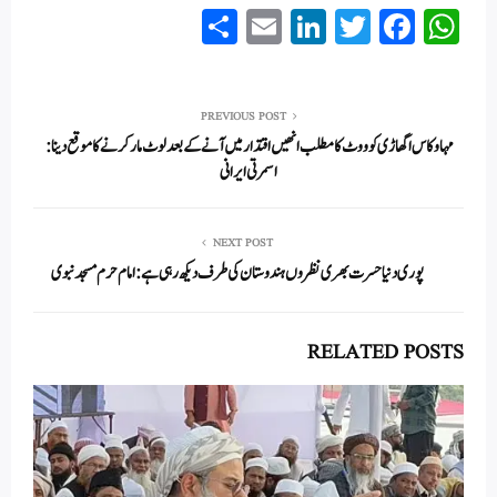
S
E
Li
T
Fa
W
ha
m
nk
wi
ce
ha
re
ail
ed
tte
bo
ts
In
r
ok
A
PREVIOUS POST
مہاوکاس اگھاڑی کو ووٹ کا مطلب انھیں اقتدار میں آنے کے بعد لوٹ مار کرنے کا موقع دینا:
pp
اسمرتی ایرانی
NEXT POST
پوری دنیا حسرت بھری نظروں ہندوستان کی طرف دیکھ رہی ہے: امام حرم مسجد نبوی
RELATED POSTS