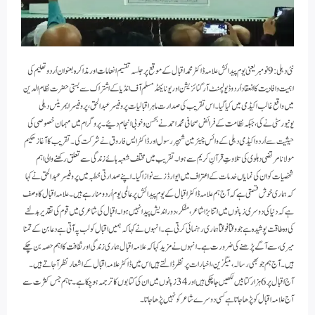
نئی دہلی: 9 نومبر یعنی یوم پیدائش علامہ ڈاکٹر محمد اقبال کے موقع پر جلسہ تقسیم انعامات اور مذاکرہ بعنوان اُردو تعلیم کی
اہمیت و افادیت کا انعقاد اُردو ڈیولپمنٹ آرگنائزیشن اور یونائیٹڈ مسلم آف انڈیا کے اشتراک سے بستی حضرت نظام الدین
میں واقع غالب اکیڈمی میں کیا گیا۔ اس تقریب کی صدارت ماہر اقبالیات پروفیسر عبد الحق، پروفیسر ایمریٹس دہلی
یونیورسٹی نے کی، جبکہ نظامت کے فرائض صحافی محمد احمد نے بحسن و خوبی انجام دئیے۔ پروگرام میں مہمان خصوصی کی
حیثیت سے اُردو اکیڈمی دہلی کے وائس چیئرمین شہپر رسول اور ڈاکٹر ایس فاروق نے شرکت کی۔تقریب کا آغاز حکیم
مولانا مرتضی دہلوی کی تلاوتِ قرآنِ کریم سے ہوا۔ تقریب میں مختلف شعبہ ہائے زندگی سے تعلق رکھنے والی اہم
شخصیات کو ان کی نمایاں خدمات کے اعتراف میں ایوارڈز سے نوازا گیا۔ اپنے صدارتی خطبہ میں پروفیسر عبدالحق نے کہا
کہ ہماری خوش قسمتی ہے کہ آج ہم علامہ ڈاکٹر اقبال کے یوم پیدائش پر عالمی یوم اُردو منا رہے ہیں۔ علامہ اقبال کا وصف
ہے کہ دنیا کی دوسری زبانوں میں اتنا بڑا شاعر، مفکر، دور اندیش پیدا نہیں ہوا۔ اقبال کی شاعری میں قوم کی تقدیر بدلنے
کی وہ طاقت پوشیدہ ہے جو وقتاً فوقتاً ہماری رہنمائی کرتی ہے۔ انہوں نے کہا کہ ہمیں اقبال کو لب پہ آتی ہے دعا بن کے تمنا
میری، سے آگے پڑھنے کی ضرورت ہے۔ انہوں نے مزید کہا کہ علامہ اقبال ہماری زندگی اور ثقافت کا اہم حصہ بن چکے
ہیں۔ آج ہم جو بھی رسالہ، میگزین، اخبارات پر نظر ڈالتے ہیں اس میں ڈاکٹر علامہ اقبال کے اشعار نظر آ جاتے ہیں۔
آج اقبال پر 6 ہزار کتابیں لکھیں جا چکی ہیں اور 34 زبانوں میں ان کی کتابوں کا ترجمہ ہو چکا ہے۔ تاہم جس کثرت سے
آج علامہ اقبال کو پڑھا جاتا ہے کسی دوسرے شاعر کو نہیں پڑھا جاتا۔