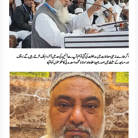
اگر ہمارے مذہبی معاملات میں مداخلت کی گئی تو ہم آپ سے آئین کی حد میں آخر دم تک لڑتے رہیں گے:وقف
اورمساجد کے سلسلے میں صدر جمعیۃ علماء ہند مولانا محمود اسعد مدنی کا حکومتوں کو انتباہ