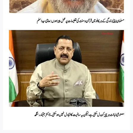
مسلمان اپنی زندگی کے ہر پہلو میں قرآن و سنت کی تعلیمات پر عمل پیرا ہوں: حاجی سید اسلم
مصنوعی ذہانت ہر چیز کو بدل سکتی ہے، لیکن یہ سالمیت کا متبادل نہیں ہوسکتی۔ ڈاکٹر جتیندر سنگھ