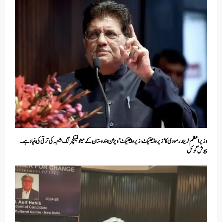
وزیر اعظم نریندر مودی کا ‘زیرو ڈیفیکٹ، زیرو ایفیکٹ’ ویژن ہندوستان کے مینوفیکچرنگ شعبہ کی ترقی کی بنیاد ہے۔
پیوش گوئل