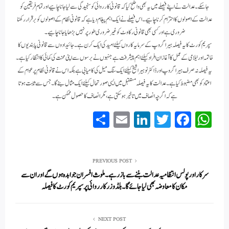
جا سکے۔عدالت نے اپنے فیصلے میں یہ بھی واضح کیا کہ قانونی کارروائی کو سنجیدگی سے لیا جانا چاہیے اور تمام فریقین کو
عدالت کے اصولوں کا احترام کرنا چاہیے۔ اس فیصلے نے ایک اہم پیغام دیا ہے کہ قانونی نظام کے اصولوں کو برقرار رکھنا
ضروری ہے اور کسی بھی قانونی رکاوٹ کو غیر ضروری طور پر نہیں بڑھایا جانا چاہیے۔
سپریم کورٹ کا یہ فیصلہ ہیرا گروپ کے سرمایہ کاروں کیلئے امید کی ایک کرن ہے۔ جائیدادوں سے قانونی پابندیوں کا
خاتمہ اور نیلامی کے عمل کا آغاز ان افراد کیلئے اہم پیشرفت ہے جنہوں نے برسوں سے اپنی محنت کی کمائی کا انتظار کیا ہے۔
یہ فیصلہ نہ صرف ہیرا گروپ اور ڈاکٹر نوہیرا شیخ کیلئے ایک سنگ میل کی کامیابی ہے بلکہ اس نے قانونی نظام پر عوام کے
اعتماد کو بھی مضبوط کیا ہے۔ عدالت کا یہ فیصلہ مستقبل میں ایسی صورتحال کیلئے ایک مثال بنے گا۔ جس سے ثابت ہوتا
ہے کہ اگرچہ انصاف میں تاخیر ہو سکتی ہے، مگر انصاف کا حصول ممکن ہے۔
S
E
Li
T
Fa
W
ha
m
nk
wi
ce
ha
re
ail
ed
tte
bo
ts
In
r
ok
A
PREVIOUS POST
سرکار اور پولس انتظامیہ عدالت بننے سے باز رہے۔ ملوث افسران جوابدہ ہوں گے اور ان سے
pp
مکان کا معاوضہ بھی لیا جائے گا۔ بلڈوزر کارروائی پر سپریم کو رٹ کا فیصلہ
NEXT POST