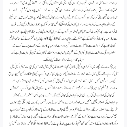
فروخت سے حاصل ہونے والی رقم سرمایہ کاروں کی ادائیگی میں استعمال کی جا سکتی ہے۔”قانونی پابندی” سے مراد وہ
دعویٰ یا رکاوٹ ہوتی ہے جو جائیداد کی فروخت میں روکاوٹ بن سکتی ہے۔ عدالت نے ان پابندیوں کو ختم کرتے ہوئے
اس بات کی یقین دہانی کرائی کہ ہیرا گروپ کے اثاثے اب فروخت یا نیلامی کیلئے قانونی طور پر قابل قبول ہیں۔ اس فیصلے
کے ساتھ جائیدادوں کی فروخت اور سرمایہ کاروں کی ادائیگی کا عمل تیز ہو سکتا ہے، جو ہزاروں افراد کیلئے ایک مثبت
پیشرفت ہے۔سپریم کورٹ آف انڈیا کا یہ فیصلہ ہیرا گروپ کے سرمایہ کاروں کیلئے ایک بڑی کامیابی ہے، جو برسوں
سے اپنی سرمایہ کاری کی واپسی کے لیے منتظر تھے۔ جائیدادوں کی نیلامی کیلئے قانونی پابندیاں ختم ہونے کے ساتھ، توقع
کی جا رہی ہے کہ فروخت سے حاصل ہونے والی رقم براہ راست ان سرمایہ کاروں کے دعوے پورے کرنے میں
استعمال ہو گی۔ عدالت نے ای ڈی کو نیلامی کے عمل میں شفافیت اور منصفانہ قیمتوں کے تعین کی ہدایت دی ہے تاکہ
سرمایہ کاروں کے ساتھ انصاف کیا جا سکے۔
سپریم کورٹ کے فیصلے میں ڈاکٹر نوہیرا شیخ کی قانونی ٹیم کا مضبوط دفاع بھی شامل تھا۔ جس کی قیادت سینئر وکیل کپل
سبل کر رہے تھے۔ کپل سبل نے عدالت کے سامنے واضح طور پر بیان کیا کہ ہیرا گروپ کی مالی مشکلات کسی بھی بددیانتی
کی وجہ سے نہیں تھیں۔ سبل نے عدالت میں مو ¿ثر دلائل پیش کیے اور اس کیس کو مضبوط بنیاد پر استوار کیا، جسے
عدالت نے تسلیم کیا۔سپریم کورٹ کے فیصلے کے بعد، انفورسمنٹ ڈائریکٹوریٹ (ای ڈی) کو ہیرا گروپ کے اثاثوں
کی نیلامی کی اجازت مل گئی ہے۔ ای ڈی جائیدادوں کی نیلامی کیلئے ایک “آف سیٹ پرائس” مقرر کرے گا، تاکہ
جائیدادوں کی منصفانہ قیمتیں متعین ہوں اور فروخت سے حاصل ہونے والی رقم سرمایہ کاروں کی ادائیگی کیلئے موزوں
طریقے سے استعمال ہو سکے۔عدالت نے ڈاکٹر نوہیرا شیخ کی جانب سے ای ڈی کے پاس ابتدائی طور پر 25 کروڑ روپے
جمع کرانے کی ہدایت دی ہے، جو آئندہ کے عمل میں معاون ثابت ہوگا۔ عدالت نے واضح ہدایات دی ہیں کہ ای ڈی یا
دیگر قانونی اداروں کے کام میں کسی بھی قسم کی رکاوٹ پیدا نہ کی جائے، تاکہ نیلامی اور ادائیگی کا عمل جلد از جلد مکمل کیا