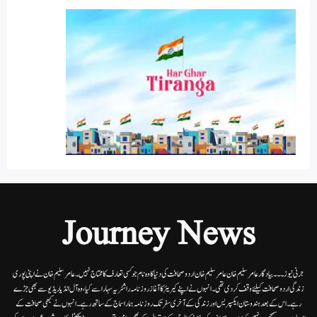
Journey News
جرنی نیوز۔۔۔بیاد گار عامر سلیم خان عامر سلیم خان اردوصحافت کی دنیا کاوہ نام جو کسی تعارف کا محتاج نہیں۔عامرسلیم خان نے اپنی پوری
زندگی اردوصحافت کیلئے وقف کردی تھی۔انہوں نے اپنے کیریئر کا آغاز روزنامہ راشٹریہ سہارا سے کیا،وہ آل انڈیا ریڈیوسے بھی جڑے
رہے۔ اس کے بعد ہندوستان ایکسپریس اور زندگی کے آخری سفر تک روزنامہ ہمارا سماج کے ساتھ رہے۔ انہوں نے کبھی صحافت کے