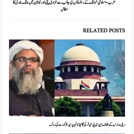
عرب- اسلامی ممالک کے رہنماؤں کی جانب سے غزہ کی پٹی اور لبنان میں جنگ بندی کا
مطالبہ
RELATED POSTS
دینی مدارس کے خلاف این سی پی سی آر کی گائیڈلائن پر سپریم کورٹ کی روک