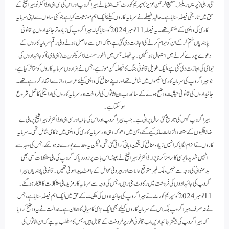
نئی دہلی (پریس ریلیز۔ مطیع الرحمن عزیز) سپریم کورٹ آف انڈیا نے ہیرا گروپ اور اس کی سی ای او ڈاکٹر نوہیرا شیخ کے
حق میں تاریخی فیصلہ سنایاہے۔ حالیہ فیصلے نے سرمایہ کاروں کیلئے ایک اہم موڑ ثابت کیا ہے جو کئی سالوں سے اپنی سرمایہ
کاری کی واپسی کے منتظر تھے۔ یہ فیصلہ 11 نومبر 2024 کو سنایا گیا۔ ہیرا گروپ کی زیادہ تر جائیدادوں پر قانونی
پابندیاں ختم کر کے ان کو نیلام کرنے کی اجازت دی گئی ہے، تاکہ اس سے حاصل ہونے والی رقم سرمایہ کاروں کے
دعوے پورے کرنے میں استعمال ہو سکیں۔یہ فیصلہ جس میں انفورسمنٹ ڈائریکٹوریٹ (ای ڈی) کو جائیدادوں کی
نیلامی کی اجازت دی گئی ہے، ایک طویل قانونی جنگ کا فیصلہ کن موڑ ہے، جس نے ہزاروں سرمایہ کاروں کو متاثر کیا ہے،
جو ہیراگروپ کی سرمایہ کاری اسکیموں میں شامل تھے اور اپنے منافع کی واپسی کیلئے عرصہ دراز سے انتظار کر رہے تھے۔
جائیدادوں کی قانونی حیثیت واضح ہونے کے ساتھ اب ان اثاثوں کی فروخت اور سرمایہ کاروں کی ادائیگی کا عمل شروع
ہو سکتا ہے۔
ہیرا گروپ کیس کی تاریخ کئی سال پرانی ہے۔ جب ہیرا گروپ اور اس کی بانیہ اور سی ای او ڈاکٹر نوہیرا شیخ پر مالی بے
ضابطگیوں کے متعدد الزامات عائد کیے گئے ، جن میں دھوکہ دہی اور سرمایہ کاری کی واپسی میں ناکامی شامل تھی۔ سرمایہ
کاروں نے الزام لگایا کہ انہیں زیادہ منافع کی یقین دہانی کرائی گئی تھی، لیکن یہ وعدے پورے نہ ہو سکے، جس کی وجہ سے
انہیں شدید مایوسی کا سامنا کرنا پڑا۔ڈاکٹر نوہیرا شیخ نے ہمیشہ اس بات پر زور دیا کہ گروپ کی مالی مشکلات کسی بھی
بدعنوانی کی وجہ سے نہیں، بلکہ غیر متوقع حالات اور بیرونی عوامل کے باعث پیدا ہوئی تھیں۔ قانونی پابندیاں ہیرا
گروپ کی جائیدادوں کی فروخت میں رکاوٹ بنی رہیں، جس کی وجہ سے سرمایہ کار مزید مالی مشکلات کا شکار ہو گئے۔
11 نومبر 2024 کو سپریم کورٹ نے ہیرا گروپ کی جائیدادوں کی ملکیت کے حق میں ایک اہم فیصلہ سنایاہے، جس
نے نہ صرف ہیرا گروپ بلکہ اس کے سرمایہ کاروں کیلئے بھی ایک بڑی کامیابی کا اعلان ہے۔ عدالت نے یہ واضح کر دیا
کہ ہیرا گروپ کی بیشتر جائیدادیں اب قانونی طور پر فروخت کے قابل ہیں، جس کا مطلب یہ ہے کہ ان اثاثوں کی