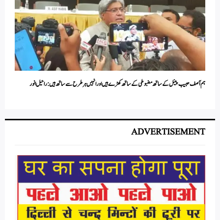
ہم آصف حبیب پینل کے ساتھ مضبوطی کے ساتھ کھڑے ہیں اور انہیں ہر طرح سے ساتھ ہیں:راحیل انور
ADVERTISEMENT