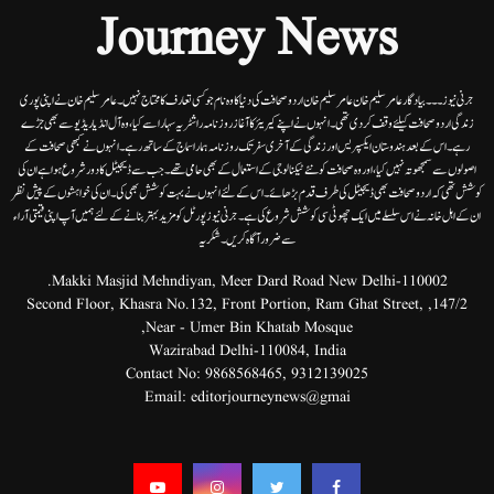
Journey News
جرنی نیوز۔۔۔بیاد گار عامر سلیم خان عامر سلیم خان اردوصحافت کی دنیا کاوہ نام جو کسی تعارف کا محتاج نہیں۔عامرسلیم خان نے اپنی پوری
زندگی اردوصحافت کیلئے وقف کردی تھی۔انہوں نے اپنے کیریئر کا آغاز روزنامہ راشٹریہ سہارا سے کیا،وہ آل انڈیا ریڈیوسے بھی جڑے
رہے۔ اس کے بعد ہندوستان ایکسپریس اور زندگی کے آخری سفر تک روزنامہ ہمارا سماج کے ساتھ رہے۔ انہوں نے کبھی صحافت کے
اصولوں سے سمجھوتہ نہیں کیا، اور وہ صحافت کو نئے ٹیکنالوجی کے استعمال کے بھی حامی تھے۔ جب سے ڈیجیٹل کا دور شروع ہوا ہے ان کی
کوشش تھی کہ اردو صحافت بھی ڈیجیٹل کی طرف قدم بڑھائے۔ اس کے لئے انہوں نے بہت کوشش بھی کی۔ ان کی خواہشوں کے پیش نظر
ان کے اہل خانہ نے اس سلسلے میں ایک چھوٹی سی کوشش شروع کی ہے۔جرنی نیوز پورٹل کو مزید بہتر بنانے کے لئے ہمیں آپ اپنی قیمتی آراء
سے ضرور آگاہ کریں۔شکریہ
Makki Masjid Mehndiyan, Meer Dard Road New Delhi-110002.
147/2, Second Floor, Khasra No.132, Front Portion, Ram Ghat Street,
Near - Umer Bin Khatab Mosque,
Wazirabad Delhi-110084, India
Contact No:
9868568465
,
9312139025
Email:
editorjourneynews@gmai