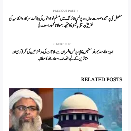
re
ail
ed
tte
bo
ts
In
r
ok
A
PREVIOUS POST
سنبھل کی پرتشدد صورت حال اور پولس فائرنگ میں مسلم نوجوانوں کی ہلاکت سرکار وانتظامیہ کی
pp
تفریق پر مبنی پالیسی کا نتیجہ : مولانا محمود اسعد مدنی
NEXT POST
جمعیۃ علماء ہند کا وفد سنبھل پہنچا، پولس افسران سے ملاقات کی ،وشنو جین کی گرفتاری اور
متاثرین کے لیے انصاف و معاوضے کا مطالبہ
RELATED POSTS