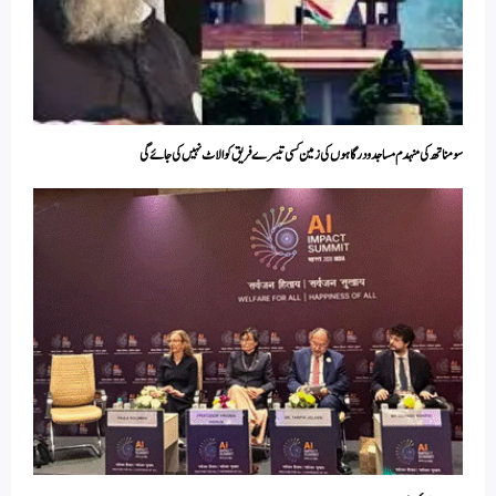
سومناتھ کی منہدم مساجد ودرگاہوں کی زمین کسی تیسرے فریق کو الاٹ نہیں کی جائے گی