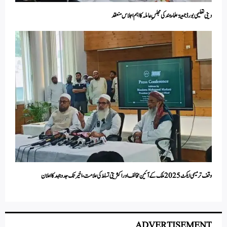
دینی تعلیمی بورڈ جمعیۃ علماء ہند کی مجلسِ عاملہ کا اہم اجلاس منعقد
وقف ترمیمی ایکٹ 2025 ملک کے آئین مخالف اور اکثریتی تسلط کی علامت، اخیر تک جد وجہد کا اعلان
ADVERTISEMENT