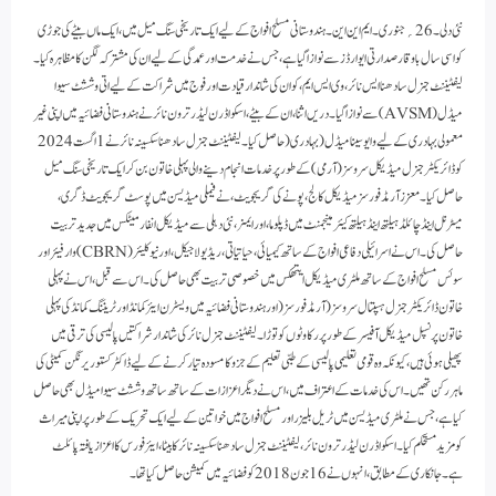
نئی دلی۔ 26؍جنوری۔ ایم این این۔ ہندوستانی مسلح افواج کے لیے ایک تاریخی سنگ میل میں، ایک ماں بیٹے کی جوڑی
کو اسی سال باوقار صدارتی ایوارڈز سے نوازا گیا ہے، جس نے خدمت اور عمدگی کے لیے ان کی مشترکہ لگن کا مظاہرہ کیا۔
لیفٹیننٹ جنرل سادھنا ایس نائر، وی ایس ایم، کو ان کی شاندار قیادت اور فوج میں شراکت کے لیے اتی وششٹ سیوا
میڈل (AVSM) سے نوازا گیا۔ دریں اثنا، ان کے بیٹے، اسکواڈرن لیڈر ترون نائر نے ہندوستانی فضائیہ میں اپنی غیر
معمولی بہادری کے لیے وایو سینا میڈل (بہادری( حاصل کیا۔لیفٹیننٹ جنرل سادھنا سکسینہ نائر نے 1 اگست 2024
کو ڈائریکٹر جنرل میڈیکل سروسز (آرمی) کے طور پر خدمات انجام دینے والی پہلی خاتون بن کر ایک تاریخی سنگ میل
حاصل کیا۔ معزز آرمڈ فورسز میڈیکل کالج، پونے کی گریجویٹ، نے فیملی میڈیسن میں پوسٹ گریجویٹ ڈگری،
میٹرنل اینڈ چائلڈ ہیلتھ اینڈ ہیلتھ کیئر مینجمنٹ میں ڈپلوما، اور ایمز، نئی دہلی سے میڈیکل انفارمیٹکس میں جدید تربیت
حاصل کی۔ اس نے اسرائیلی دفاعی افواج کے ساتھ کیمیائی، حیاتیاتی، ریڈیولاجیکل، اور نیوکلیئر (CBRN) وارفیئر اور
سوئس مسلح افواج کے ساتھ ملٹری میڈیکل ایتھکس میں خصوصی تربیت بھی حاصل کی۔اس سے قبل، اس نے پہلی
خاتون ڈائریکٹر جنرل ہسپتال سروسز (آرمڈ فورسز( اور ہندوستانی فضائیہ میں ویسٹرن ایئر کمانڈ اور ٹریننگ کمانڈ کی پہلی
خاتون پرنسپل میڈیکل آفیسر کے طور پر رکاوٹوں کو توڑا۔ لیفٹیننٹ جنرل نائر کی شاندار شراکتیں پالیسی کی ترقی میں
پھیلی ہوئی ہیں، کیونکہ وہ قومی تعلیمی پالیسی کے طبی تعلیم کے جزو کا مسودہ تیار کرنے کے لیے ڈاکٹر کستوریرنگن کمیٹی کی
ماہر رکن تھیں۔ اس کی خدمات کے اعتراف میں، اس نے دیگر اعزازات کے ساتھ ساتھ وششٹ سیوا میڈل بھی حاصل
کیا ہے، جس نے ملٹری میڈیسن میں ٹریل بلیزر اور مسلح افواج میں خواتین کے لیے ایک تحریک کے طور پر اپنی میراث
کو مزید مستحکم کیا۔اسکواڈرن لیڈر ترون نائر، لیفٹیننٹ جنرل سادھنا سکسینہ نائر کا بیٹا، ایئر فورس کا اعزاز یافتہ پائلٹ
ہے۔ جانکاری کے مطابق، انہوں نے 16 جون 2018 کو فضائیہ میں کمیشن حاصل کیا تھا۔