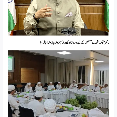
ڈاکٹر جتیندر سنگھ نے مستقبل کے لیے ہندوستان کی وبائی تیاریوں پر تبادلہ خیال کیا