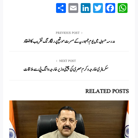
S
E
Li
T
Fa
W
ha
m
nk
wi
ce
ha
re
ail
ed
tte
bo
ts
In
r
ok
A
PREVIOUS POST
مدرسہ حسینیہ میں یوم جمہوریہ کے مسرت موقع پررنگا رنگ تقریب کا انعقاد
pp
NEXT POST
سکریٹری خارجہ وکرم مصری کی چینی وزیر خارجہ وانگ یی سے ملاقات
RELATED POSTS