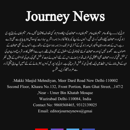
Journey News
جرنی نیوز۔۔۔بیاد گار عامر سلیم خان عامر سلیم خان اردوصحافت کی دنیا کاوہ نام جو کسی تعارف کا محتاج نہیں۔عامرسلیم خان نے اپنی پوری
زندگی اردوصحافت کیلئے وقف کردی تھی۔انہوں نے اپنے کیریئر کا آغاز روزنامہ راشٹریہ سہارا سے کیا،وہ آل انڈیا ریڈیوسے بھی جڑے
رہے۔ اس کے بعد ہندوستان ایکسپریس اور زندگی کے آخری سفر تک روزنامہ ہمارا سماج کے ساتھ رہے۔ انہوں نے کبھی صحافت کے
اصولوں سے سمجھوتہ نہیں کیا، اور وہ صحافت کو نئے ٹیکنالوجی کے استعمال کے بھی حامی تھے۔ جب سے ڈیجیٹل کا دور شروع ہوا ہے ان کی
کوشش تھی کہ اردو صحافت بھی ڈیجیٹل کی طرف قدم بڑھائے۔ اس کے لئے انہوں نے بہت کوشش بھی کی۔ ان کی خواہشوں کے پیش نظر
ان کے اہل خانہ نے اس سلسلے میں ایک چھوٹی سی کوشش شروع کی ہے۔جرنی نیوز پورٹل کو مزید بہتر بنانے کے لئے ہمیں آپ اپنی قیمتی آراء
سے ضرور آگاہ کریں۔شکریہ
Makki Masjid Mehndiyan, Meer Dard Road New Delhi-110002.
147/2, Second Floor, Khasra No.132, Front Portion, Ram Ghat Street,
Near - Umer Bin Khatab Mosque,
Wazirabad Delhi-110084, India
Contact No:
9868568465
,
9312139025
Email:
editorjourneynews@gmai