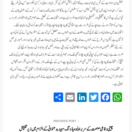
کمیشن ان سوالات کے تحریری جوابات دے گا؟جبکہ الیکشن کمشنر کی تقرری اور بحالی مرکزی حکومت من مانی طریقے
سے کررہی ہو، ایسے میں کیا الیکشن کمیشن سب کو مطمئن کرپائے گا؟اور جہاں تک بات زکربرگ کے دعوی یا ان کے
قیاس کی ہے تو اس کا تحقیقی اور تفصیلی جائزہ لینا بہت ضروری ہے اور انتخابات کے تعلق سے عوام میں جو اعتماد اور بھروسہ
ہے اس کو متاثر ہونے سے بچانے کی ضرورت ہے،حقائق کا پتہ چلایا جانا چاہئے تاکہ انتخابات کو مذاق نہ بنایاجاسکے۔
انتخابات میں دھاندلی اوراسکے نتائج میں مداخلت کے ان دعوؤں سے متعلق کسی ثبوت کے منظر عام پر آنے کی کوئی امید
تو نہیں ہے، لیکن اس طرح کے دعوؤں سے اندیشے مزید تقویت پاتے ہیں،ان حالات میں غیر جانبدار اور جمہوری عمل
کے لئے متفکرشعبوں اور اداروں کو ایسے امور کا انتہائی باریک بینی سے اور مکمل غیر جانبداری سے جائزہ لینے کی
ضرورت ہے،ایسے دعوؤں کی سچائی کا پتہ چلانا بھی ملک اورعوام کی خدمت کے مترادف ہی ہوگا، ایسے دعوؤں کی تہ تک
پہنچ کرحقیقت کا پتہ چلانے کی کوشش بھی ضرور کی جانی چاہیے،اس کے لیے ملک بھر کے دانشوران ،فکرمنداشخاص
اورمختلف اداروں کو بہت سنجیدگی اور غیرجانبداری کے ساتھ ان چیزوں کا جائزہ لینا ہوگا،تاکہ انتخابی عمل سےلوگوں کا
اعتماد متزلزل نہ ہو،عوام کا اعتماد اور بھروسہ اس پر قائم رہے،اسے کھلواڑنہ بنایاجائے جو جمہوریت کی روح اوراسکی بڑی
نشانی ہے۔
S
E
Li
T
Fa
W
ha
m
nk
wi
ce
ha
re
ail
ed
tte
bo
ts
In
r
ok
A
PREVIOUS POST
چینی دفاعی صنعت کے سربراہ لیو ویڈونگ مبینہ بدعنوانی کے الزام میں زیر تفتیش