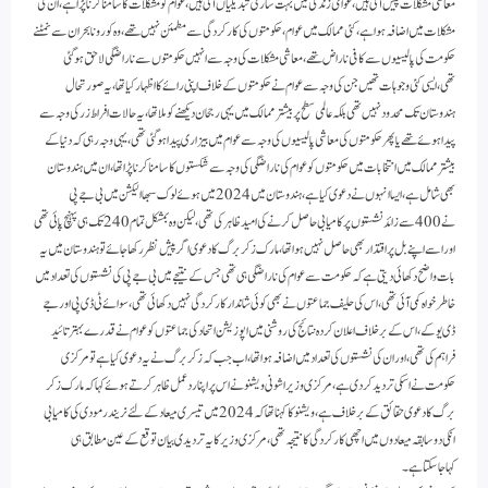
معاشی مشکلات پیش آئی ہیں،عوامی زندگی میں بہت ساری تبدیلیاں آئی ہیں،عوام کو مشکلات کا سامنا کرنا پڑا ہے،ان کی
مشکلات میں اضافہ ہوا ہے، کئی ممالک میں عوام،حکومتوں کی کارکردگی سے مطمئن نہیں تھے،وہ کورونا بحران سے نمٹنے
حکومت کی پالیسیوں سے کافی ناراض تھے،معاشی مشکلات کی وجہ سے انہیں حکومتوں سے ناراضگی لاحق ہو گئی
تھی،ایسی کئی وجوہات تھیں جن کی وجہ سے عوام نے حکومتوں کے خلاف اپنی رائے کا اظہار کیا تھا،یہ صورتحال
ہندوستان تک محدود نہیں تھی بلکہ عالمی سطح پر بیشتر ممالک میں یہی رجحان دیکھنے کو ملا تھا،یہ حالات افراط زر کی وجہ سے
پیدا ہوئے تھے یا پھر حکومتوں کی معاشی پالیسیوں کی وجہ سے عوام میں بیزاری پیدا ہو گئی تھی،یہی وجہ رہی کہ دنیا کے
بیشتر ممالک میں انتخابات میں حکومتوں کو عوام کی ناراضگی کی وجہ سے شکستوں کا سامنا کرنا پڑا تھا،ان میں ہندوستان
بھی شامل ہے،ایساانہوں نے دعوی کیا ہے، ہندوستان میں 2024 میں ہوئے لوک سبھا الیکشن میں بی جے پی
نے 400 سے زائد نشستوں پر کامیابی حاصل کرنے کی امید ظاہر کی تھی، لیکن وہ بمشکل تمام 240 تک ہی پہنچ پائی تھی
اور اسے اپنے بل پر اقتدار بھی حاصل نہیں ہوا تھا،مارک زکربرگ کا دعوی اگر پیش نظر رکھا جائے تو ہندوستان میں یہ
بات واضح دکھائی دیتی ہے کہ حکومت سے عوام کی ناراضگی ہی تھی جس کے نتیجے میں بی جے پی کی نشستوں کی تعداد میں
خاطر خواہ کمی آئی تھی،اس کی حلیف جماعتوں نے بھی کوئی شاندار کارکردگی نہیں دکھائی تھی،سوائے ٹی ڈی پی اور جے
ڈی یو کے،اس کے برخلاف اعلان کردہ نتائج کی روشنی میں اپوزیشن اتحاد کی جماعتوں کو عوام نے قدرے بہتر تائید
فراہم کی تھی،اور ان کی نشستوں کی تعداد میں اضافہ ہوا تھا،اب جب کہ زکر برگ نے یہ دعوی کیا ہے تو مرکزی
حکومت نے اسکی تردید کردی ہے،مرکزی وزیر اشونی ویشنو نے اس پر اپنا ردعمل ظاہرکرتے ہوئے کہا کہ مارک زکر
برگ کا دعوی حقائق کے برخلاف ہے، ویشنو کا کہناتھا کہ 2024 میں تیسری میعاد کےلئے نریندر مودی کی کا میابی
انکی دو سابقہ میعادوں میں اچھی کارکردگی کا نتیجہ تھی،مرکزی وزیر کا یہ تردیدی بیان توقع کے عین مطابق ہی
کہاجاسکتاہے۔