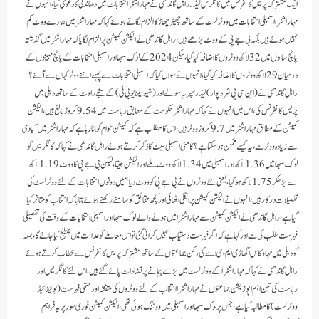
ایک مشترکہ پریس کانفرنس میں کانگرس لیڈر راہل گاندھی نے مہاراشٹر انتخابات میں دھاندلی کا دعوی کیا،انہوں نے
مہاراشٹرا اسمبلی انتخابات میں ووٹرلسٹ کے ساتھ چھیڑ چھاڑ کا الزام لگاتے ہوئے کہا کہ مہاراشٹر میں ہمارے ووٹ کم
نہیں ہوئے ہیں بلکہ بی جے پی کے ووٹ بڑھے ہیں،راہل گاندھی نے الیکشن کمیشن پر الزام لگایا کہ مہاراشٹر میں گذشتہ
پانچ سالوں میں 32 لاکھ ووٹروں کا اضافہ کیا گیا،لیکن 2024 کے لوک سبھا اوراسمبلی انتخابات کے پانچ مہینوں کے
درمیان 29 لاکھ ووٹروں کا اضافہ کیا گیا،انہوں نے سوال کیا کہ اسمبلی انتخابات سے پہلے اتنے ووٹر کہاں سے آئے؟
راہل گاندھی نے (این سی پی شرد پوار) لیڈر سپریہ سولے اور (شیوسینا یو بی ٹی )کے سنجے راوت کے ساتھ دہلی میں
پریس کانفرنس کی،اس میں انہوں نے کہا کہ مہاراشٹر حکومت کے مطابق ریاست میں 9.54 کروڑ بالغ ہیں،الیکشن
کمیشن کے مطابق مہاراشٹر میں 9.7 کروڑ ووٹر ہیں،اس کا مطلب ہے کہ کمیشن عوام کو بتا رہا ہے کہ مہاراشٹر میں آبادی
سے زیادہ ووٹر ہے،یہ کیسے ممکن ہو سکتا ہے؟ کامٹی اسمبلی سیٹ کا ذکر کرتے ہوئے راہل گاندھی نے کہا کہ کانگریس کو
لوک سبھا میں 1.36 لاکھ اور اسمبلی میں1.34لاکھ ووٹ ملے اورالیکشن جیتا،لیکن بی جے پی کا ووٹ 1.19لاکھ
سے بڑھکر1.75لاکھ ہوگیا،یعنی نئے ووٹروں نے بی جے پی کو ووٹ دیا ہمیں دونوں انتخابات کے لئے ووٹر لسٹ کی
تفصیلات درکار ہیں،انہوں نے الیکشن کمیشن پر انگلی اٹھائی اور کچھ حقائق کو سامنے رکھتے ہوئے بتایا کہ انتخاب کو متاثر کیا
گیا ہے،راہل گاندھی نے الیکشن کمیشن سے مہاراشٹرا میں ہونے والے لوک سبھا اور اسمبلی انتخابات کے وقت کی تفصیلی
فہرست طلب کی ہے اور کہاہے کہ اگر فہرست دستیاب نہیں کرائی گئی تواس معاملے کو عدالت میں چیلنج کیاجائے گا،جمعہ
کو دہلی میں مہا وکاس اگھاڑی ایم وی اے کی رکن جماعتوں کے ساتھ مشترکہ پریس کانفرنس سے خطاب کرتے ہوئے
راہل گا ندھی نے کہا کہ مہاراشٹرا کے ووٹرلسٹ میں بڑے پیمانے پر تضادات پائے گئے ہیں،اس لئے کانگریس اور
ریاست کی تین اہم اپوزیشن جماعتوں نے مہاراشٹرا انتخاب کےلئے ووٹروں کی متفقہ اور حتمی فہرست(یونیفائیڈ
ووٹرلسٹ) کا مطالبہ کیا ہے،جس پر لوک سبھا اور اسمبلی میں ووٹنگ ہوئی تھی،الیکشن کمیشن فوری طور پر یہ فراہم