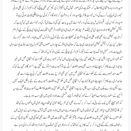
دیے گئے اپنے اس فیصلے میں سپریم کورٹ نے کہا تھا کہ نتائج کے ایک ہفتے کے اندر دوسرے یا تیسرے نمبر پر آنے والا
امیدوار دوبارہ امتحان کا مطالبہ کر سکتا ہے،ایسی صورتحال میں انجینئرز کی ٹیم کسی بھی پانچ مائیکرو کنٹرولرز کی جلی ہوئی
میموری کو چیک کرے گی،اس ٹیسٹ کا خرچ امیدوار کو برداشت کرنا ہوگا،اگر کوئی بے ضابطگی ثابت ہوتی ہے تو
امیدوارکو اس کی رقم واپس مل جائے گی،درخواست میں یہ بات کہی گئی، اے ڈی آر کی درخواست میں کہا گیا ہے کہ
الیکشن کمیشن کا موجودہ معیاری آپریٹنگ طریقہ کار صرف ای وی ایم اور فرضی انتخابات کی بنیادی جانچ کے لیے فراہم
کرتا ہے، کمیشن نے ابھی تک جلی ہوئی یادداشت کی تحقیقات کے لئے کوئی پروٹوکول نہیں بنایا،درخواست گزار نے
مطالبہ کیا ہے کہ الیکشن کمیشن کو ہدایت دی جائے کہ وہ ای وی ایم کے چاروں حصوں یعنی کنٹرول یونٹ،بیلٹ یونٹ،وی
وی پیاٹ،اور سمبل لوڈنگ یونٹ کے مائیکرو کنٹرولر کی جانچ کے لئے پروٹوکول کو نافذ کرے۔
گذشتہ دنوں اپوزیشن لیڈر راہل گاندھی نے اپنے ایک بیان میں کہا کہ جمہوریت میں حکومت کو انتخابی عمل میں غیر
جانبداری سے کام کرنا چاہئے اور جب بھی وہ مداخلت کرتی ہے تو جمہوریت دم توڑنے لگتی ہے،مسٹر گاندھی نے کہا کہ
صحت مند جمہوریت کے لئے حکومت کو انتخابی عمل میں کسی بھی طرح سے مداخلت نہیں کرنی چاہئے،اسے غیر
جانبداری سے کام کرنا چاہئے،ان کا کہنا ہے کہ انتخابی عمل میں حکومتی مداخلت، جمہوریت کے لئے بالکل ٹھیک نہیں
ہے،لیکن ہمارے ملک میں یہی سب چل رہا ہے،انتخابی عمل میں حکومتی مداخلت کا مطلب جمہوریت کا قتل ہے،یہ
آئین کے معمار بابا صاحب امبیڈکر نے خود کہا تھا اور آج بدقسمتی سے ہندوستان میں یہی سب ہو رہا ہے۔
گذشتہ مہینے فیس بک کے بانی مارک زکربرگ نے بھی اسی طرح کا دعوی کیا تھا،اپنے دعوی میں انھوں نے کہا تھا
کہ 2024 میں دنیا بھر میں کئی ممالک میں انتخابات ہوئے،ان میں ہندوستان بھی شامل ہے اور ان کے خیال میں
حکومتوں نے انتخابی عمل میں مداخلت کی ہے اور بیشتر حکومتیں انتخابات میں شکست بھی کھا گئی ہیں،لیکن نتائج اس کے
برخلاف ظاہر کئے گئے ہیں،زکر برگ کا مزید کہنا تھا کہ کورونا بحران کئی ممالک پر اثر انداز ہوا تھا، کورونا کی وجہ سے