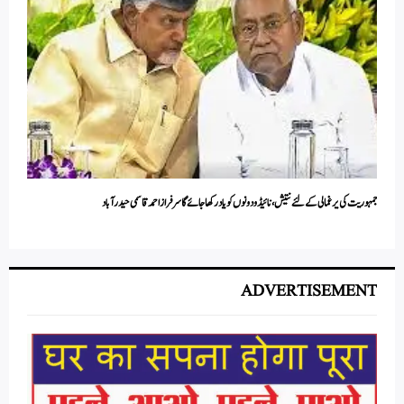
جمہوریت کی یرغمالی کے لئے نتیش،نائیڈو دونوں کو یاد رکھا جائے گا سرفرازاحمدقاسمی حیدرآباد
ADVERTISEMENT