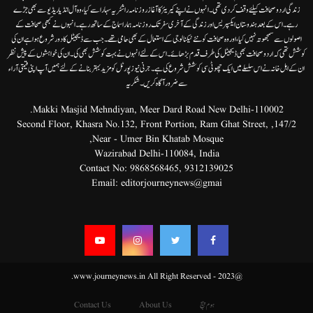
زندگی اردوصحافت کیلئے وقف کردی تھی۔انہوں نے اپنے کیریئر کا آغاز روزنامہ راشٹریہ سہارا سے کیا،وہ آل انڈیا ریڈیوسے بھی جڑے
رہے۔ اس کے بعد ہندوستان ایکسپریس اور زندگی کے آخری سفر تک روزنامہ ہمارا سماج کے ساتھ رہے۔ انہوں نے کبھی صحافت کے
اصولوں سے سمجھوتہ نہیں کیا، اور وہ صحافت کو نئے ٹیکنالوجی کے استعمال کے بھی حامی تھے۔ جب سے ڈیجیٹل کا دور شروع ہوا ہے ان کی
کوشش تھی کہ اردو صحافت بھی ڈیجیٹل کی طرف قدم بڑھائے۔ اس کے لئے انہوں نے بہت کوشش بھی کی۔ ان کی خواہشوں کے پیش نظر
ان کے اہل خانہ نے اس سلسلے میں ایک چھوٹی سی کوشش شروع کی ہے۔جرنی نیوز پورٹل کو مزید بہتر بنانے کے لئے ہمیں آپ اپنی قیمتی آراء
سے ضرور آگاہ کریں۔شکریہ
Makki Masjid Mehndiyan, Meer Dard Road New Delhi-110002.
147/2, Second Floor, Khasra No.132, Front Portion, Ram Ghat Street,
Near - Umer Bin Khatab Mosque,
Wazirabad Delhi-110084, India
Contact No:
9868568465
,
9312139025
Email:
editorjourneynews@gmai
@2023 - www.journeynews.in All Right Reserved.
ہوم پیج
About Us
Contact Us