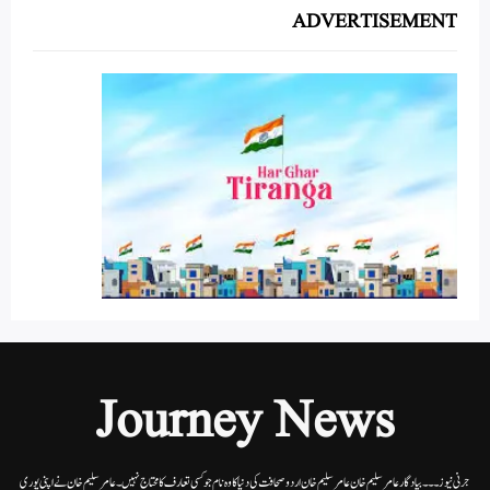
ADVERTISEMENT
Journey News
جرنی نیوز۔۔۔بیاد گار عامر سلیم خان عامر سلیم خان اردوصحافت کی دنیا کاوہ نام جو کسی تعارف کا محتاج نہیں۔عامرسلیم خان نے اپنی پوری