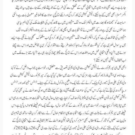
الٹ پھیر ہونے لگے ہیں، حکومتیں اپنے مفادات کی خاطر انتخابی عمل پر اثر انداز ہو رہی ہیں اور نتائج میں الٹ پھیر کیا
جارہا ہے،ویسے بھی ہندوستان میں انتخابی عمل کے تعلق سے کئی طرح کے اندیشے ظاہر کئے جا رہے ہیں،یہ اندیشے
یکسرمسترد بھی نہیں کئے جا سکتے،الیکشن کمیشن کی کارکردگی اور اسکے نتائج پر سوالات کا اٹھنا غیرمعمولی بات ہے،اسکی
حساسیت کو سمجھنا ہوگا،بھارت میں الیکٹرانک ووٹنگ مشینوں میں بے قاعدگیوں کی شکایت ملک کی کئی اہم سیاسی
جماعتوں نے بھی کی ہے اور کچھ تنظیموں نے تو انتخابات میں اچھی کارکردگی دکھانے کے باوجود الیکٹرانک ووٹنگ
مشینوں کی مخالفت کی ہے، گویا کہ الیکٹرانک ووٹنگ مشین اور اس کی کارکردگی اب مشکوک سمجھی جانے لگی ہے،ایسے
میں یہ سوال فطری ہے کہ کیا شکست خورہ لوگ ناجائز و غلط طریقے سے اقتدار کی کرسی پر قابض ہیں اوراس سے چمٹے
ہوئے ہیں؟کیا واقعی انتخابی عمل میں مداخلت اور اس کے نتائج سے چھیڑ چھاڑ کی جا رہی ہے؟کیا اتنے بڑے ملک میں
اب شفاف الیکشن نہیں ہوسکتے؟
ابھی کل ہی سپریم کورٹ نے الیکشن کمیشن سے ای وی ایم کی تصدیق سے متعلق درخواست پر جواب داخل کرنے کو کہا
ہے،ایسوسی ایشن فار ڈیموکریٹک ریفارمز کی اس درخواست میں مطالبہ کیا گیا ہے کہ سپریم کورٹ الیکشن کمیشن سے ای
وی ایم کی جلی ہوئی میموری کو چیک کرنے کے لئے ایک واضح پروٹو کول بنانے کو کہے،چیف جسٹس سنجیو کھنہ اور جسٹس
دیپانکر دتہ کی بنچ نے کہا ہے کہ اس کیس کی سماعت اگلے ماہ یعنی مارچ کے پہلے ہفتے میں ہوگی،عدالت نے یہ بھی کہا کہ
الیکشن کمیشن کو نہ تو ان جگہوں کے ای وی ایم ڈیٹا کو حذف کرنا چاہیے،جہاں حال ہی میں انتخابات ہوئے ہیں اور نہ ہی اس
میں نیا ڈیٹا لوڈ کرنا چاہیے،درخواست میں سپریم کورٹ کے گذشتہ سال دیے گئے ایک اہم فیصلے کا حوالہ دیا گیا ہے،اس
فیصلے میں سپریم کورٹ نے بیلٹ پیپر کے ذریعے انتخابات کا پرانا نظام بحال کرنے سے انکار کر دیا تھا،ساتھ ہی تمام وی
وی پیاٹ سلپس کوشمار کرنے کا مطالبہ بھی مسترد کردیا گیا تھا،لیکن عدالت نے بہتر شفافیت کے لیے انتخابی نتائج کے
اعلان کے ایک ہفتے کے اندر ای وی ایم کی جلی ہوئی میموری کو چیک کرنے کی اجازت دی تھی،26 مارچ 2024 کو