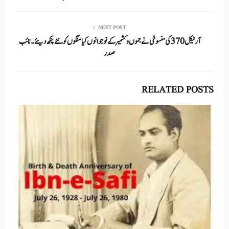
pp
NEXT POST
آرٹیکل 370 کی منسوخی نے جموں و کشمیر کے نوجوانوں کیامنگوں کو نئے پنکھ دیئے۔ نائب
صدر
RELATED POSTS