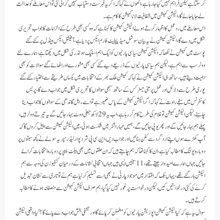
کرسکتاہے لیکن فراہم نہیں کیا جارہاہے،انھوں نے کہا کہ اگر یہ فہرست دستیاب نہیں کرائی گئی تو اس معاملے کو عدالت
لے جایا جائے گا،الیکشن کمیشن میں شفافیت لانا کمیشن کا کام ہے۔
اس معاملے میں رد عمل کا اظہار کرتے ہوئے الیکشن کمیشن کا کہنا ہے کہ وہ کسی بھی طرح کے الزامات کا جواب تحریری
شکل میں دے گا،الیکشن کمیشن نے یہ بیان سوشل میڈیا پلیٹ فارم ایکس پر دیا ہے،آفیشل ایکس ہینڈل پر کئے گئے
پوسٹ میں کمیشن نے لکھا کہ الیکشن کمیشن سیاسی پارٹیوں کو ایک اہم اسٹیک ہولڈر کی شکل میں دیکھتا ہے، ہمارے لئے
ووٹر سب سے اہم ہے،لیکن ہم سیاسی پارٹیوں کے ذریعے دیے گئے کسی بھی مشورے اور اٹھائے گئے سوالات کو بھی
اہمیت دیتے ہیں،ساتھ ہی الیکشن کمیشن نے کہا کہ کمیشن ملک بھر کے انتخابات میں یکساں طریقے سے اختیار کئے گئے
پوری طرح سے دلائل اور عمل پر مبنی میٹرکس کے ساتھ سبھی سوالوں کا تحریری شکل میں جواب دے گا،پریس
کانفرنس میں سنجے راوت نے کہا کہ اگر الیکشن کمیشن کے پاس ضمیر ہے تو اسے راہل گاندھی کے سوالوں کا جواب دینا
چاہئے،لیکن الیکشن کمیشن تو غلام کی طرح کام کر رہا ہے،اب یہ 29 لاکھ جعلی ووٹ بہار جائیں گے یہ تیرتے ووٹر ہیں،
پہلے ہم بہار جائیں گے اور پھر یو پی جائیں گے، ہمیں مہاراشٹر میں شکست ہوئی، میں الیکشن کمیشن سے اپیل کروں گا کہ
آپ کھڑے ہوں اپنے ارد گرد سے کفن ہٹائیں اور جواب دیں،این سی پی شرد پوار لیڈر سپریہ سولے نے کچھ سیٹوں پر
دوبارہ پولنگ کا مطالبہ کیا ہے،ان کا کہنا تھا کہ ہم چاہتے ہیں کہ ان حلقوں میں بھی بیلٹ پیپر پر دوبارہ انتخابات کرائے
جائیں جہاں ہمارے امیدوار جیتے تھے،11 سیٹیں ایسی ہیں جہاں انتخابی نشانات کے درمیان کنفیوزن کی وجہ سے ہم
الیکشن ہار گئے تھے، یہاں تک کہ اقتدار میں موجود پارٹی نے بھی اسے تسلیم کرلیا ہے ہم نے تو تاری سے نشان تبدیل
کرنے کی کئی درخواستیں کیں، لیکن درخواست پر غور نہیں کیا گیا، ہم صرف الیکشن کمیشن سے منصفانہ ہونے کا مطالبہ
کرتے ہیں۔
سوال یہ ہے کہ کیا الیکشن کمیشن اپوزیشن پارٹیوں کو مطمئن کرپائے گا اور تشفی بخش جواب دے پائے گا؟کیا واقعی الیکشن