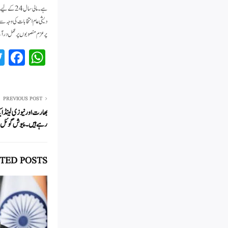
پرعزم منصوبوں پر عمل درآ
Fa
W
ce
ha
bo
ts
ok
A
PREVIOUS POST
بھارت اور نیوزی لینڈ ای
pp
رہے ہیں۔ پیوش گوئل
TED POSTS