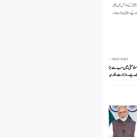
ہے۔مالی سال 24 کے لیے، ہندوستانی حکومت نے بنگلہ دیش کو دی جانے والی امداد کو "ممکنہ رکاوٹوں پر غور کرنے” کے بعد کم کر دیا جو کہ 2023 کے اواخر سے 2024 کے اوائل میں بنگلہ
کے بڑے حصے کے لیے، مقامی حالات اور
NEXT POST
سلامتی میں سب سے بڑ
ٹ ہے۔ وزارت خارجہ