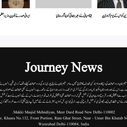
ن کو اس کے یوم آزادی پر
نیتا امبانی نے دھیرو بھائی کو اپنا گورو بتایا
ایرانی صدر نے فون پروزیراعظم مو
Journey News
 سلیم خان اردوصحافت کی دنیا کاوہ نام جو کسی تعارف کا محتاج نہیں۔عامرسلیم خان نے اپنی پوری زندگی اردوصحافت کیلئے وقف کردی تھی۔انہوں نے اپن
 رہے۔ اس کے بعد ہندوستان ایکسپریس اور زندگی کے آخری سفر تک روزنامہ ہمارا سماج کے ساتھ رہے۔ انہوں نے کبھی صحافت کے اصولوں سے سمجھ
ے۔ جب سے ڈیجیٹل کا دور شروع ہوا ہے ان کی کوشش تھی کہ اردو صحافت بھی ڈیجیٹل کی طرف قدم بڑھائے۔ اس کے لئے انہوں نے بہت کوشش ب
انہ نے اس سلسلے میں ایک چھوٹی سی کوشش شروع کی ہے۔جرنی نیوز پورٹل کو مزید بہتر بنانے کے لئے ہمیں آپ اپنی قیمتی آراء سے ضرور آگاہ کری
Makki Masjid Mehndiyan, Meer Dard Road New Delhi-110002.
Wazirabad Delhi-110084, India