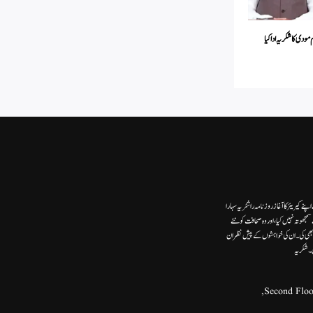
دی کا شکریہ ادا کیا
ے کیریئر کا آغاز روزنامہ راشٹریہ سہارا
وتہ نہیں کیا، اور وہ صحافت کو نئے
ھی کی۔ ان کی خواہشوں کے پیش نظر ان
ں۔شکریہ