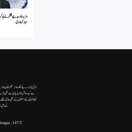
وزیر خارجہ جے شنکر نے یوکری
مبارکباد دی
جرنی نیوز۔۔۔بیاد گار عامر سلیم خان عامر
سے کیا،وہ آل انڈیا ریڈیوسے بھی جڑے
ٹیکنالوجی کے استعمال کے بھی حامی تھ
کے اہل خ
147/2, Second Floor, Khasra No.132, Front Portion, Ram Ghat Street, Near - Umer Bin Khatab Mosque,