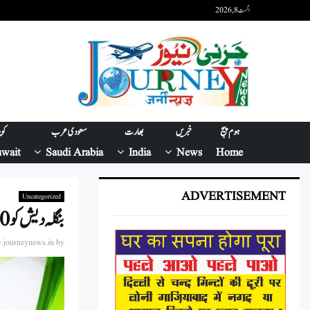
اگست 8, 2026
ہوم پیج
خبریں
بھارت
سعودی عرب
کو
wait
Saudi Arabia
India
News
Home
ADVERTISEMENT
Uncategorized
بنگلہ دیش کو120 کروڑ روپے کی امداد بدستور برقرار ہے۔ وزارت خارجہ
journeynews.in
by