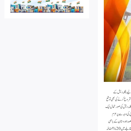
زارت خارجہ امور نے پیر کو ایک پارلیمانی پینل کو بتایا کہ سیاسی اور سیکورٹی سے متعلق گڑبڑ کی وجہ سے مالی سال 24 اور 25 کے لیے بنگلہ دیش کے
میں بنگلہ دیش میں عوام پر مبنی نئے منصوبے شروع کرنے کی بھی توقع
بنگلہ دیش کی صورتحال ایک
یکورٹی کی خرابی کی وجہ سے پرعزم
رت خارجہ کے 20,516 کروڑ کے بجٹ میں سے کل 33% یا6,750 کروڑ روپے کا مقصد ہندوستان کے باہمی
تعلقات کو آگے بڑھانے کے لیے قرضوں، گرانٹس، صلاحیت سازی وغیرہ کی شکل میں غیر ملکی امداد دینا ہے۔ یہ مالی سال25 کے مختص 5,667 کروڑ روپے کے مقابلے میں 20% اضافہ