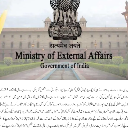
نئی دلی۔ 18؍ مارچ۔ ایم این این۔و
لیے 120 کروڑ روپے کی امداد میں کوئی تبدیلی نہیں کی گئی ہے۔جاری سیاسی صورتحال کے درمیان وزارت مالی سال 26 
بے پر پینل کی پانچویں رپورٹ میں انکشاف کیا گیا ہے۔ وزارت خارجہ امور نے کہا کہ کسی بھی نئے پراجیکٹ کا ارتکاب کرنے سے پہلے، 
"مشاورتی نقطہ نظر” کی ضمانت دیتی ہے۔خارجہ سکریٹری وکرم مصری نے 27 فروری کو کمیٹی کو بتایا کہ "حالیہ مہینوں میں اس ملک میں شدید سیاسی اور س
منصوبوں پر عمل درآمد میں تاخیر ہوئی ہے۔ مالی سال 26 کے لیے وزا