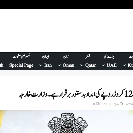
یت
یو اے ای
قطر
عمان
ایران
خصوصی صفحات
ص
th
Special Page
Iran
Oman
Qatar
UAE
Ku
www.
مارچ 19, 2025
0