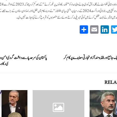
دیشی عام انتخابات کی وجہ سے ہو سکتی ہیں۔ جولائی اور اگست 2024 کے درمیان، "کئی سیاسی خلفشار” نے دوبارہ کام میں خلل ڈالا۔لہذا، ان سالوں 
مد میں تاخیر نے بجٹ مختص کرنے میں کوئی تبدیلی نہ کرتے ہوئے، نئے منصوبوں کو شروع کرنے کی اجازت نہیں دی۔
S
E
Li
T
ha
m
nk
wi
re
ail
ed
tte
In
r
ک جامع اور فائدہ مند آزاد تجارتی معاہدے پر کام کر
پاکستان کی سرحد پار سے دہشت گردی امن و 
ی رکاو
RELA