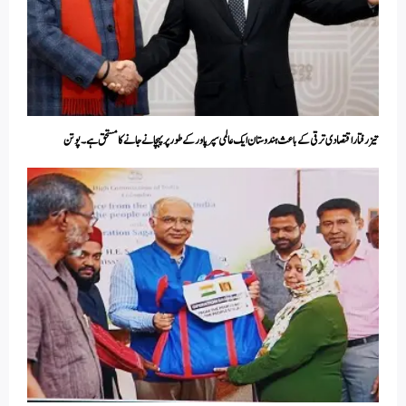
تیز رفتار اقتصادی ترقی کےباعث ہندوستان ایک عالمی سپر پاور کے طور پر پہچانے جانے کا مستحق ہے۔پوتن