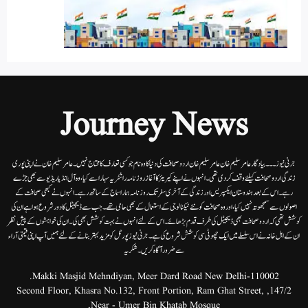
Journey News
جرنی نیوز۔۔۔بیاد گار عامر سلیم خان عامر سلیم خان اردوصحافت کی دنیا کاوہ نام جو کسی تعارف کا محتاج نہیں۔عامرسلیم خان نے اپنی پوری
زندگی اردوصحافت کیلئے وقف کردی تھی۔انہوں نے اپنے کیریئر کا آغاز روزنامہ راشٹریہ سہارا سے کیا،وہ آل انڈیا ریڈیوسے بھی جڑے
رہے۔ اس کے بعد ہندوستان ایکسپریس اور زندگی کے آخری سفر تک روزنامہ ہمارا سماج کے ساتھ رہے۔ انہوں نے کبھی صحافت کے
اصولوں سے سمجھوتہ نہیں کیا، اور وہ صحافت کو نئے ٹیکنالوجی کے استعمال کے بھی حامی تھے۔ جب سے ڈیجیٹل کا دور شروع ہوا ہے ان کی
کوشش تھی کہ اردو صحافت بھی ڈیجیٹل کی طرف قدم بڑھائے۔ اس کے لئے انہوں نے بہت کوشش بھی کی۔ ان کی خواہشوں کے پیش نظر
ان کے اہل خانہ نے اس سلسلے میں ایک چھوٹی سی کوشش شروع کی ہے۔جرنی نیوز پورٹل کو مزید بہتر بنانے کے لئے ہمیں آپ اپنی قیمتی آراء
سے ضرور آگاہ کریں۔شکریہ
Makki Masjid Mehndiyan, Meer Dard Road New Delhi-110002.
147/2, Second Floor, Khasra No.132, Front Portion, Ram Ghat Street,
Near - Umer Bin Khatab Mosque,