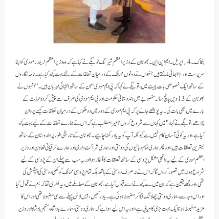
بنکاک ۔ 4؍ اپریل۔ ایم این این۔ بھوٹان کے وزیر اعظم شیرنگ ٹوبگے نے کہا ہے کہ وہ وزیر اعظم نریندر مودی کو اپنا
سرپرست اور بڑا بھائی مانتے ہیں جنہوں نے دونوں ممالک کے درمیان تعلقات کے لئے بہت کچھ کیا ہے۔ نامہ نگاروں
کے ساتھ ایک خصوصی بات چیت میں، توبگے نے کہا کہ پی ایم مودی "ان کے ساتھ انتہائی مہربان ہیں۔” انہوں نے
بھوٹان کے 13ویں پانچ سالہ منصوبے میں ہندوستانی حکومت اور پی ایم مودی کی طرف سے پیش کردہ حمایت کے
بارے میں بھی بات کی۔ یہ پوچھے جانے پر کہ پی ایم مودی کے دور میں دو ملکوں کے درمیان تعلقات کیسے پروان
چڑھے، توبگے نے کہا، "میں کہاں سے شروع کروں؟ میرا مطلب ہے کہ اس نے ہمارے تعلقات کے لیے بہت کچھ
کیا ہے، اور یہ کوئی آسان کام نہیں ہے کیونکہ آپ کو یہ یاد رکھنا چاہیے۔ بھوٹان کے تاریخی طور پر ہندوستان کے ساتھ
بہترین تعلقات ہیں، اور پھر ہماری تمام دہائیوں کی دوستی اور ہماری شراکت داری اور ہمارے ترقیاتی تعاون اور وزیر
اعظم مودی کے لیے یہ واقعی مشکل پڑوسی کے ساتھ تعلقات کا آغاز ہوا اور یہ سب سے پہلے ان کے پڑوسی کے لیے
شروع ہوا۔ میں تصور کروں گا کہ اس نے نہ صرف دوستی کے ہاتھ بلکہ تمام پڑوسی ممالک کو کھلی دوستی کی پیشکش کی
تھی، اور مجھے یقین ہے کہ ان میں سے کچھ نے اسے قبول کیا ہے، بھوٹان کے معاملے میں، یہ فطری تھا کہ ہم نے قبول کیا
اور اس وجہ سے، ہماری دوستی چھلانگ لگا کر مضبوط ہوئی ہے۔یاد رکھیں، بیس لائن پہلے سے ہی مضبوط تھی اور اس کا
مزید مضبوط ہونا ایک بہت بڑی کامیابی ہے، اور یہ اس لیے ہوا ہے کہ ہماری دوستی، ہمارے بادشاہ، مہتمم بادشاہ اور وزیر