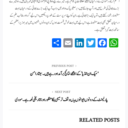
اعظم نریندر مودی کے درمیان اچھے تعلقات پر قائم ہے۔ میرے لیے وہ (پی ایم مودی( انتہائی مہربان ہیں۔ وہ میرے
بڑے بھائی کی طرح ہیں اور آپ جانتے ہیں، برصغیر پاک و ہند میں، جب آپ ایک بڑے بھائی کے درمیان بہت
مضبوط رشتہ رکھتے ہیں، تو یہ ایک بڑا بھائی ہے۔ ان کو اپنے سرپرست کے طور پر دیکھیں، اس لیے گرو اور طالب علم کے
درمیان تعلق بھی بہت مضبوط ہے، اس لیے میں بہت خوش قسمت ہوں کہ ان دونوں شعبوں میں میرا وزیر اعظم کے
ساتھ بہت گہرا تعلق ہے۔
S
E
Li
T
Fa
W
ha
m
nk
wi
ce
ha
re
ail
ed
tte
bo
ts
In
r
ok
A
PREVIOUS POST
‘میک ان انڈیا’ کے اچھے نتائج برآمد ہو رہے ہیں۔ سیتارامن
pp
NEXT POST
پارلیمنٹ کے دونوں ایوانوں میںوقف ترمیمی بلکا منظور ہونا تاریخی لمحہ ہے۔ مودی
RELATED POSTS