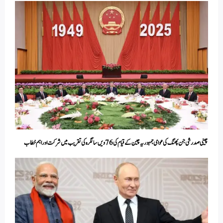
چینی صدر شی جن پھنگ کی عوامی جمہوریہ چین کے قیام کی 76ویں سالگرہ کی تقریب میں شرکت اور اہم خطاب