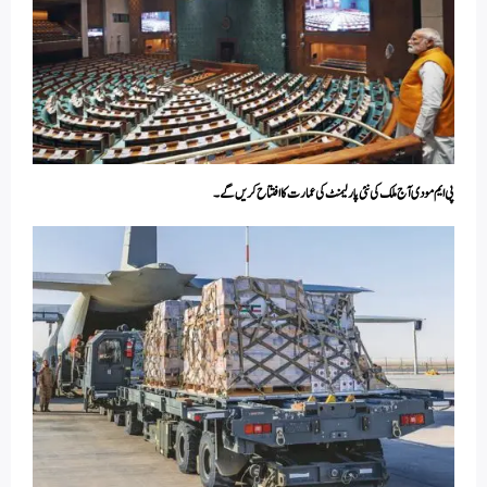
پی ایم مودی آج ملک کی نئی پارلیمنٹ کی عمارت کا افتتاح کریں گے۔