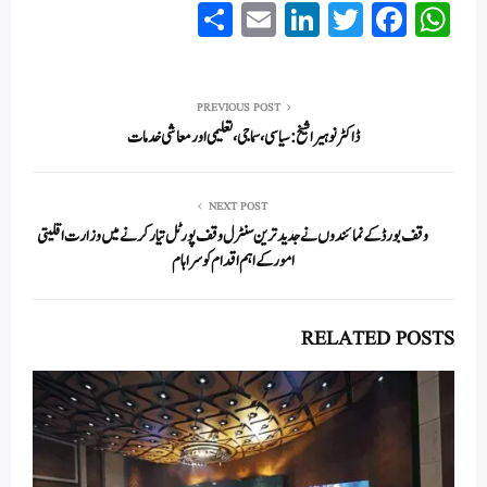
S
E
Li
T
Fa
W
ha
m
nk
wi
ce
ha
re
ail
ed
tte
bo
ts
In
r
ok
A
PREVIOUS POST
ڈاکٹر نوہیرا شیخ : سیاسی ، سماجی ، تعلیمی اور معاشی خدمات
pp
NEXT POST
وقف بورڈ کے نمائندوں نے جدید ترین سنٹرل وقف پورٹل تیار کرنے میں وزارت اقلیتی
امورکے اہم اقدام کو سراہام
RELATED POSTS