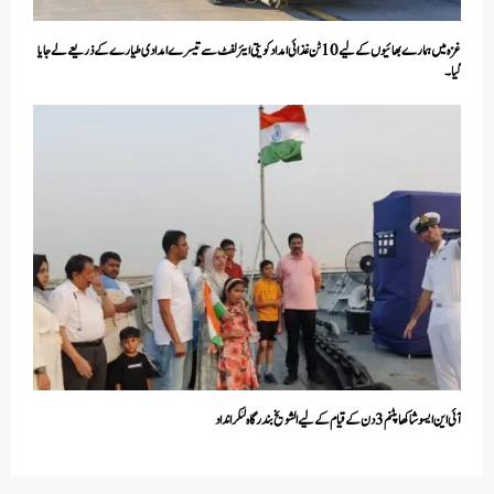
غزہ میں ہمارے بھائیوں کے لیے 10 ٹن غذائی امداد کویتی ایئرلفٹ سے تیسرے امدادی طیارے کے ذریعے لے جایا
گیا۔
آئی این ایسوشاکھاپٹنم 3 دن کے قیام کے لیے الشویخ بندرگاہ لنگر انداد