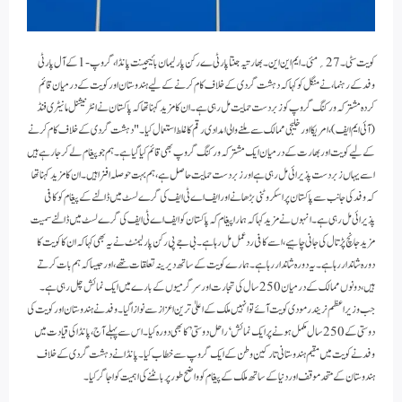
کویت سٹی ۔ 27؍مئی۔ ایم این این۔ بھارتیہ جنتا پارٹی ے رکن پارلیمان بائیجینت پانڈا، گروپ-1 کے آل پارٹی
وفد کے رہنما، نے منگل کو کہا کہ دہشت گردی کے خلاف کام کرنے کے لیے ہندوستان اور کویت کے درمیان قائم
کردہ مشترکہ ورکنگ گروپ کو زبردست حمایت مل رہی ہے۔ ان کا مزید کہنا تھا کہ پاکستان نے انٹرنیشنل مانیٹری فنڈ
(آئی ایم ایف)، امریکا اور خلیجی ممالک سے ملنے والی امدادی رقم کا غلط استعمال کیا۔ "دہشت گردی کے خلاف کام کرنے
کے لیے کویت اور بھارت کے درمیان ایک مشترکہ ورکنگ گروپ بھی قائم کیا گیا ہے۔ ہم جو پیغام لے کر جا رہے ہیں
اسے یہاں زبردست پذیرائی مل رہی ہے اور زبردست حمایت حاصل ہے، ہم بہت حوصلہ افزا ہیں۔ ان کا مزید کہنا تھا
کہ وفد کی جانب سے پاکستان پر اسکروٹنی بڑھانے اور ایف اے ٹی ایف کی گرے لسٹ میں ڈالنے کے پیغام کو کافی
پذیرائی مل رہی ہے۔انہوں نے مزید کہا کہ ہمارا پیغام کہ پاکستان کو ایف اے ٹی ایف کی گرے لسٹ میں ڈالنے سمیت
مزید جانچ پڑتال کی جانی چاہیے، اسے کافی ردعمل مل رہا ہے۔ بی جے پی رکن پارلیمنٹ نے یہ بھی کہا کہ ان کا کویت کا
دورہ شاندار رہا ہے۔ یہ دورہ شاندار رہا ہے۔ ہمارے کویت کے ساتھ دیرینہ تعلقات تھے، اور جیسا کہ ہم بات کرتے
ہیں، دونوں ممالک کے درمیان 250 سال کی تجارت اور سرگرمیوں کے بارے میں ایک نمائش چل رہی ہے۔
جب وزیر اعظم نریندر مودی کویت آئے تو انہیں ملک کے اعلیٰ ترین اعزاز سے نوازا گیا۔ وفد نے ہندوستان اور کویت کی
دوستی کے 250 سال مکمل ہونے پر ایک نمائش ‘ راحل دوستی’ کا بھی دورہ کیا۔ اس سے پہلے آج، پانڈا کی قیادت میں
وفد نے کویت میں مقیم ہندوستانی تارکین وطن کے ایک گروپ سے خطاب کیا۔ پانڈا نے دہشت گردی کے خلاف
ہندوستان کے متحد موقف اور دنیا کے ساتھ ملک کے پیغام کو واضح طور پر بانٹنے کی اہمیت کو اجاگر کیا۔