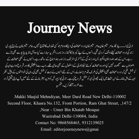
Journey News
جرنی نیوز۔۔۔بیاد گار عامر سلیم خان عامر سلیم خان اردوصحافت کی دنیا کاوہ نام جو کسی تعارف کا محتاج نہیں۔عامرسلیم خان نے اپنی پوری
زندگی اردوصحافت کیلئے وقف کردی تھی۔انہوں نے اپنے کیریئر کا آغاز روزنامہ راشٹریہ سہارا سے کیا،وہ آل انڈیا ریڈیوسے بھی جڑے
رہے۔ اس کے بعد ہندوستان ایکسپریس اور زندگی کے آخری سفر تک روزنامہ ہمارا سماج کے ساتھ رہے۔ انہوں نے کبھی صحافت کے
اصولوں سے سمجھوتہ نہیں کیا، اور وہ صحافت کو نئے ٹیکنالوجی کے استعمال کے بھی حامی تھے۔ جب سے ڈیجیٹل کا دور شروع ہوا ہے ان کی
کوشش تھی کہ اردو صحافت بھی ڈیجیٹل کی طرف قدم بڑھائے۔ اس کے لئے انہوں نے بہت کوشش بھی کی۔ ان کی خواہشوں کے پیش نظر
ان کے اہل خانہ نے اس سلسلے میں ایک چھوٹی سی کوشش شروع کی ہے۔جرنی نیوز پورٹل کو مزید بہتر بنانے کے لئے ہمیں آپ اپنی قیمتی آراء
سے ضرور آگاہ کریں۔شکریہ
Makki Masjid Mehndiyan, Meer Dard Road New Delhi-110002.
147/2, Second Floor, Khasra No.132, Front Portion, Ram Ghat Street,
Near - Umer Bin Khatab Mosque,
Wazirabad Delhi-110084, India
Contact No:
9868568465
,
9312139025
Email:
editorjourneynews@gmai