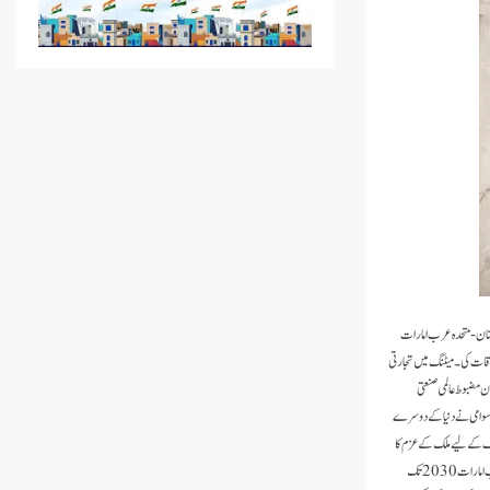
ستان-متحدہ عرب امارات
قات کی۔ میٹنگ میں تجارتی
ن مضبوط عالمی صنعتی
ا سوامی نے دنیا کے دوسرے
چک کے لیے ملک کے عزم کا
خاکہ پیش کیا ۔وزیر موصوف نے کہا کہ ہندوستان اور متحدہ عرب امارات گرین اسٹیل کی پیداوار اور پائیدار صنعتی ترقی میں مضبوط شراکت دار بن سکتے ہیں ۔ متحدہ عرب امارات 2030 تک