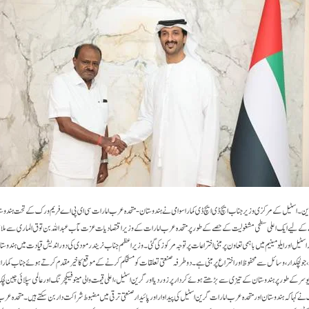
 این این۔اسٹیل کے مرکزی وزیر جناب ایچ ڈی ایچ ڈی کماراسوامی نے ہندوستان-متحدہ عرب امارات سی ای پی اے فریم ورک کے تحت ہندو
ے کے لیے ایک اعلی سطحی مشغولیت کے حصے کے طور پر متحدہ عرب امارات کے وزیر اقتصادیات عزت مآب عبداللہ بن توق الماری سے ملا
سٹیل اور ایلومینیم میں باہمی تعاون پر مبنی اختراعات پر توجہ مرکوز کی گئی۔ وزیر اعظم جناب نریندر مودی کی دور اندیش قیادت میں ہندوستا
 جو لچکدار ، وسائل سے محفوظ اور اختراع پر مبنی ہے ۔دو طرفہ صنعتی تعلقات کو مستحکم کرنے کے موقع کا خیرمقدم کرتے ہوئے جناب کمار
ے طور پر ہندوستان کے تیزی سے بڑھتے ہوئے کردار پر زور دیا اور گرین اسٹیل ، اعلی قیمت والی مینوفیکچرنگ اور عالمی سپلائی چین ل