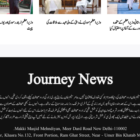
ستانی وزیر اعظم کے متحدہ
وزیراعظم مودی نے دبئی کے ولی عہد سے ملاقات کی
وزیراعظم نریندر مودی اور یو
ے کے آغاز پر استقبال کیا
چیت
Journey News
 سلیم خان اردوصحافت کی دنیا کاوہ نام جو کسی تعارف کا محتاج نہیں۔عامرسلیم خان نے اپنی پوری زندگی اردوصحافت کیلئے وقف کردی تھی۔انہوں نے اپن
 رہے۔ اس کے بعد ہندوستان ایکسپریس اور زندگی کے آخری سفر تک روزنامہ ہمارا سماج کے ساتھ رہے۔ انہوں نے کبھی صحافت کے اصولوں سے سمجھ
ے۔ جب سے ڈیجیٹل کا دور شروع ہوا ہے ان کی کوشش تھی کہ اردو صحافت بھی ڈیجیٹل کی طرف قدم بڑھائے۔ اس کے لئے انہوں نے بہت کوشش ب
انہ نے اس سلسلے میں ایک چھوٹی سی کوشش شروع کی ہے۔جرنی نیوز پورٹل کو مزید بہتر بنانے کے لئے ہمیں آپ اپنی قیمتی آراء سے ضرور آگاہ کری
Makki Masjid Mehndiyan, Meer Dard Road New Delhi-110002.