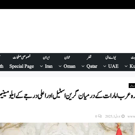
یت
یو اے ای
قطر
عمان
ایران
خصوصی صفحات
ص
th
Special Page
Iran
Oman
Qatar
UAE
Ku
 اے ای
دہ عرب امارات کے درمیان گرین اسٹیل اور اعلی درجے کے ایلومینی
www.
جولائی 1, 2025
0