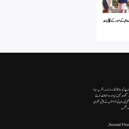
 اے ای کےصدر کے بیچ بات
ے کیریئر کا آغاز روزنامہ راشٹریہ سہارا
وتہ نہیں کیا، اور وہ صحافت کو نئے
ھی کی۔ ان کی خواہشوں کے پیش نظر ان
ں۔شکریہ