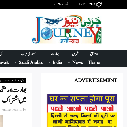
C
Delhi
اگست 7, 2026
28.3
ہوم پیج
خبریں
بھارت
سعودی عرب
کو
wait
Saudi Arabia
India
News
Home
ADVERTISEMENT
سیاحتی مقام - متحدہ عرب امارات
یو
بھارت اور متح
میں اشتراک
journeynews.in
by