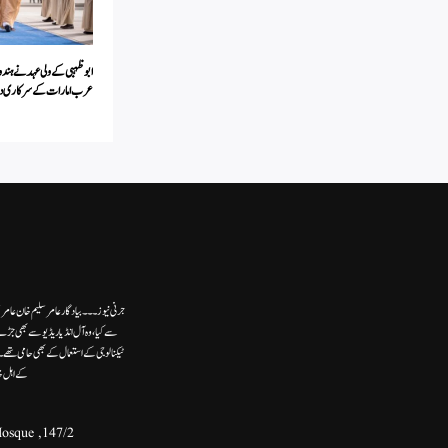
ابوظہبی کے ولی عہد نے ہندو
عرب امارات کے سرکاری دور
جرنی نیوز۔۔۔بیاد گار عامر سلیم خان عامر
سے کیا،وہ آل انڈیا ریڈیوسے بھی جڑے
ٹیکنالوجی کے استعمال کے بھی حامی تھ
کے اہل خ
147/2, Second Floor, Khasra No.132, Front Portion, Ram Ghat Street, Near - Umer Bin Khatab Mosque,