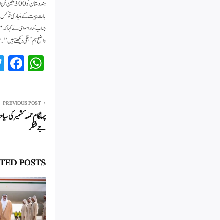
ہندوستان ک
بات چیت کے بنیادی فوکس علا
جناب کمارا سوامی نے کہا کہ 
واضح ہم آہنگی دیکھتے ہیں” ۔
Fa
W
ce
ha
bo
ts
ok
A
PREVIOUS POST
پہلگام حملہ کشمیر کی سی
pp
جے شنکر
TED POSTS