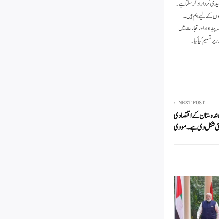
لیدی کردار ادا کر سکتا ہے ۔
وں کے لیے اہم ہیں ۔
ہ پیداوار اور تجارت میں
ر تسلیم کیا گیا ۔
NEXT POST
ہندوستان کے اقتصادی
نئی شکل دی ہے۔ مودی