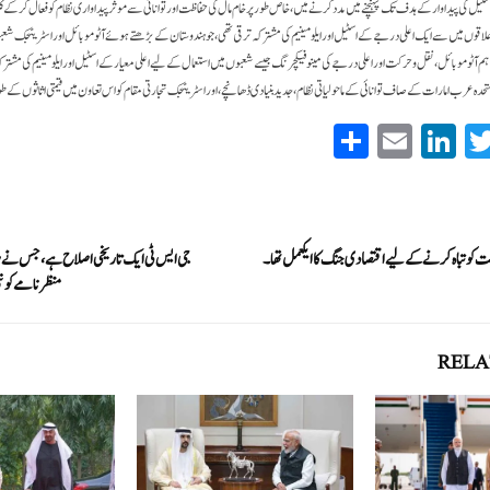
و 300 ملین ٹن اسٹیل کی پیداوار کے ہدف تک پہنچنے میں مدد کرنے میں، خاص طور پر خام مال کی حفاظت اور توانائی سے موثر پیداواری نظام کو فعال کرکے ک
قوں میں سے ایک اعلی درجے کے اسٹیل اور ایلومینیم کی مشترکہ ترقی تھی ، جو ہندوستان کے بڑھتے ہوئے آٹوموبائل اور اسٹریٹجک شعب
"ہم آٹوموبائل ، نقل و حرکت اور اعلی درجے کی مینوفیکچرنگ جیسے شعبوں میں استعمال کے لیے اعلی معیار کے اسٹیل اور ایلومینیم کی مشترک
متحدہ عرب امارات کے صاف توانائی کے ماحولیاتی نظام ، جدید بنیادی ڈھانچے ، اور اسٹریٹجک تجارتی مقام کو اس تعاون میں قیمتی اثاثوں کے طور پ
S
E
Li
T
ha
m
nk
wi
re
ail
ed
tte
In
r
احت کو تباہ کرنے کے لیے اقتصادی جنگ کا ایکعمل تھا۔
جی ایس ٹی ایک تاریخی اصلاح ہے، جس نے 
منظر نامے کو 
RELA