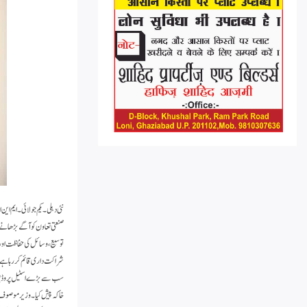
نئی دہلی۔ یکم جولائی۔ ایم
صنعتی تعاون کو آگے بڑھان
توسیع ، وسائل کی حفاظت اور ا
شراکت داری قائم کر رہا ہے،
سب سے بڑے اسٹیل پروڈیوسر ک