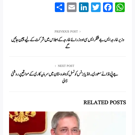
S
E
Li
T
Fa
W
ha
m
nk
wi
ce
ha
re
ail
ed
tte
bo
ts
In
r
ok
A
PREVIOUS POST
وزیر خارجہ ایس جے شنکر ایس سی او وزرائے خارجہ کے اجلاس میں شرکت کے لیے چین جائیں
pp
گے
NEXT POST
جے پی نڈا نے سعودی۔انڈیا بزنس کونسل کو ہندوستان میں سرمایہ کاری کے مواقع پر روشنی
ڈالی
RELATED POSTS