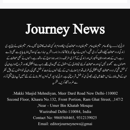
Journey News
جرنی نیوز۔۔۔بیاد گار عامر سلیم خان عامر سلیم خان اردوصحافت کی دنیا کاوہ نام جو کسی تعارف کا محتاج نہیں۔عامرسلیم خان نے اپنی پوری
زندگی اردوصحافت کیلئے وقف کردی تھی۔انہوں نے اپنے کیریئر کا آغاز روزنامہ راشٹریہ سہارا سے کیا،وہ آل انڈیا ریڈیوسے بھی جڑے
رہے۔ اس کے بعد ہندوستان ایکسپریس اور زندگی کے آخری سفر تک روزنامہ ہمارا سماج کے ساتھ رہے۔ انہوں نے کبھی صحافت کے
اصولوں سے سمجھوتہ نہیں کیا، اور وہ صحافت کو نئے ٹیکنالوجی کے استعمال کے بھی حامی تھے۔ جب سے ڈیجیٹل کا دور شروع ہوا ہے ان کی
کوشش تھی کہ اردو صحافت بھی ڈیجیٹل کی طرف قدم بڑھائے۔ اس کے لئے انہوں نے بہت کوشش بھی کی۔ ان کی خواہشوں کے پیش نظر
ان کے اہل خانہ نے اس سلسلے میں ایک چھوٹی سی کوشش شروع کی ہے۔جرنی نیوز پورٹل کو مزید بہتر بنانے کے لئے ہمیں آپ اپنی قیمتی آراء
سے ضرور آگاہ کریں۔شکریہ
Makki Masjid Mehndiyan, Meer Dard Road New Delhi-110002.
147/2, Second Floor, Khasra No.132, Front Portion, Ram Ghat Street,
Near - Umer Bin Khatab Mosque,
Wazirabad Delhi-110084, India
Contact No:
9868568465
,
9312139025
Email:
editorjourneynews@gmai