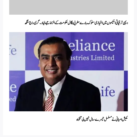
دیہی ترقیاتی اسکیموں میں امتیازی سلوک بارے مغربی بنگال حکومت کے الزاماتبے بنیاد۔ گری راج سنگھ
مکیش امبانی نے مسلسل تیسرے سال نہیں لی تنخواہ