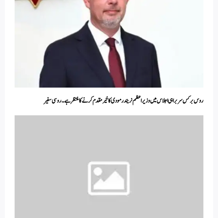
روس برکس سربراہی اجلاس میں وزیر اعظم نریندر مودی کا خیرمقدم کرنے کا منتظر ہے۔ روسی سفیر