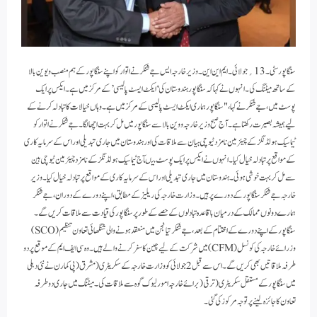
سنگاپور سٹی ۔ 13؍ جولائی۔ ایم این این۔ وزیر خارجہ ایس جے شنکر نے اتوار کو اپنے سنگاپور کے ہم منصب ویوین بالا
کے ساتھ میٹنگ کی۔ انہوں نے کہا کہ سنگاپور ہندوستان کی ‘ ایکٹ ایسٹ پالیسی’ کے مرکز میں ہے۔ ایکس پر ایک
پوسٹ میں، جے شنکر نے کہا، "سنگاپور ہماری ایکٹ ایسٹ پالیسی کے مرکز میں ہے۔ وہاں خیالات کا تبادلہ کرنے کے
لیے ہمیشہ بصیرت رکھتا ہے۔ آج صبح وزیر خارجہ ووین بالا سے سنگاپور میں مل کر بہت اچھا لگا۔ جے شنکر نے اتوار کو
ٹیماسیک ہولڈنگز کے چیئرمین نامزد ٹیو چی ہیان سے ملاقات کی اور ہندوستان میں جاری تبدیلی اور اس کے سرمایہ کاری
کے مواقع پر تبادلہ خیال کیا۔ انہوں نے ایکس پر ایک پوسٹ میںآج ٹیماسیک ہولڈنگز کے نامزد چیئرمین ٹیو چی ہین
سے مل کر بہت خوشی ہوئی۔ ہندوستان میں جاری تبدیلی اور اس کے سرمایہ کاری کے مواقع پر تبادلہ خیال کیا۔ وزیر
خارجہ جے شنکر سنگاپور کے دورے پر ہیں۔ وزارت خارجہ کی ریلیز کے مطابق، اپنے دورے کے دوران، جے شنکر
ہمارے دونوں ممالک کے درمیان باقاعدہ تبادلوں کے حصے کے طور پر سنگاپور کی قیادت سے ملاقات کریں گے۔
سنگاپور کے اپنے دورے کے اختتام کے بعد، جے شنکر تیانجن میں منعقد ہونے والی شنگھائی تعاون تنظیم (SCO)
وزرائے خارجہ کی کونسل (CFM) میں شرکت کے لیے چین کا سفر کرنے والے ہیں۔ وہ سی ایف ایم کے موقع پر دو
طرفہ ملاقاتیں بھی کریں گے۔ اس سے قبل 2 جولائی کو وزارت خارجہ کے سکریٹری (مشرق( پی کمارن نے نئی دہلی
میں سنگاپور کے مستقل سکریٹری (ترقی( برائے خارجہ امور لیوک گوہ سے ملاقات کی۔ میٹنگ میں جاری دوطرفہ
تعاون کا جائزہ لینے پر توجہ مرکوز کی گئی۔