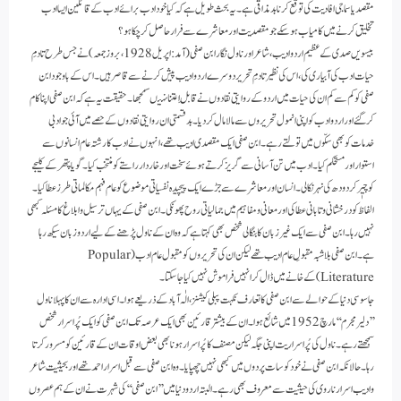
مقصد یا سماجی افادیت کی توقع کرنا بد مذاقی ہے۔ یہ بحث طویل ہے کہ کیا خود ادب برائے ادب کے قائلین ایسا ادب
تخلیق کرنے میں کامیاب ہوسکے جو مقصدیت اور معاشرے سے فرار حاصل کرچکا ہو؟
بیسویں صدی کے عظیم اردو ادیب، شاعر اور ناول نگار ابن صفی (آمد: اپریل 1928، بروز جمعہ) نے جس طرح تادمِ
حیات ادب کی آبیاری کی، اس کی نظیر تادمِ تحریر دوسرے اردو ادیب پیش کرنے سے قاصر ہیں۔ اس کے باوجود ابن
صفی کو کم سے کم ان کی حیات میں اردو کے روایتی نقادوں نے قابلِ اعتنا نہیںسمجھا۔ حقیقت یہ ہے کہ ابن صفی اپنا کام
کرگئے اور اردو ادب کو اپنی انمول تحریروں سے مالامال کردیا۔ بدقسمتی ان روایتی نقادوں کے حصے میں آئی جو ادبی
خدمات کو بھی سکّوں میں تولتے رہے۔ ابن صفی ایک مقصدی ادیب تھے، انہوں نے ادب کا رشتہ عام انسانوں سے
استوار اور مستحکم کیا۔ ادب میں تن آسانی سے گریز کرتے ہوئے سخت اور خاردار راستے کو منتخب کیا۔ گویا پتھر کے کلیجے
کو چیٖر کر دودھ کی نہر نکالی۔ انسان اور معاشرے سے جڑے ایک پیچیدہ نفسیاتی موضوع کو عام فہم مکالماتی طرز عطا کیا۔
الفاظ کو درخشانی و تابانی عطا کی اور معانی و مفاہیم میں جمالیاتی روح پھونکی۔ ابن صفی کے یہاں ترسیل و ابلاغ کا مسئلہ کبھی
نہیں رہا۔ ابن صفی سے ایک غیر زبان کا بنگالی شخص بھی کہتا ہے کہ وہ ان کے ناول پڑھنے کے لیے اردو زبان سیکھ رہا
ہے۔ ابن صفی بلاشبہ مقبولِ عام ادیب تھے لیکن ان کی تحریروں کو مقبول عام ادب (Popular
Literature) کے خانے میں ڈال کر انہیں فراموش نہیں کیاجاسکتا۔
جاسوسی دنیا کے حوالے سے ابن صفی کا تعارف نکہت پبلی کیشنز، الٰہ آباد کے ذریعے ہوا۔ اسی ادارہ سے ان کا پہلا ناول
’’دلیر مجرم‘‘ مارچ 1952 میں شائع ہوا۔ ان کے بیشتر قارئین بھی ایک عرصہ تک ابن صفی کو ایک پُراسرار شخص
سمجھتے رہے۔ ناول کی پُر اسراریت اپنی جگہ لیکن مصنف کا پُر اسرار ہونا بھی بعض اوقات ان کے قارئین کو مسرور کرتا
رہا۔ حالانکہ ابن صفی نے خود کو سات پردوں میں کبھی نہیں چھپایا۔ وہ ابن صفی سے قبل اسرار احمد تھے اور بحیثیت شاعر
و ادیب اسرار ناروی کی حیثیت سے معروف بھی رہے۔ البتہ اردو دنیا میں ’’ابن صفی‘‘ کی شہرت نے ان کے ہم عصروں