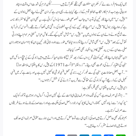
میں ایک عام فرد سے لے کر حکمرانِ سلطنت بھی ننگے نظر آتے ہیں —— لیکن جرم کی شدت اس وقت دوچند
ہوجاتی ہے جب جرم کا ارتکاب محافظِ قوم کے ذریعے کیا جائے۔ یہی وجہ ہے کہ ابن صفی نے اپنے بعض ناولوں کے
’’پیش رس‘‘ میں اپنے قارئین کی توجہ اس جانب خصوصی طور سے مبذول کرائی ہے۔ یہ بھی ابن صفی کا منفرد کارنامہ
ہے کہ وہ اپنے ہر ناول کا ’’پیش رس‘‘ اپنے قارئین کے دلچسپ خطوط کی روشنی میں لکھا کرتے تھے۔ افسوس کہ الٰہ آباد
سے شائع ہونے والے ان کے ناولوں میں یہ ’’پیش رس‘‘ شامل نہیں کیے گئے۔ کاش عباس حسینی مرحوم اپنے ادارتی
نقوش کے بعد ’’پیش رس‘‘ بھی شامل کردیتے تو اردو دنیا خاص طور سے ہندوستانی قارئین پر ان کا بڑا احسان ہوتا اور ابن
صفی سے ان کے دیرینہ تعلق کا مزید اظہار بھی تصور کیا جاتا۔
ابن صفی جہاں اپنے قارئین کو اپنی تحریروں کے ذریعہ تفریح کا سامان مہیا کرتے ہیں وہیں زندگی کے پُرپیچ مسائل میں
سنجیدگی اختیار کرنے کی دعوت بھی د یتے۔ ’’زرد فتنہ‘‘ (اگست 1971) کے پیش رس کا یہ اقتباس ملاحظہ ہو
’’…آپ بعض معاملات پر سنجیدگی سے غور کریں۔ زندگی محض ہنسی خوشی کا کھیل نہیں ہے یہ اور بات ہے کہ میں ہنسی
کھیل ہی کے ذریعے آپ کو زندگی کے حقائق سے قریب تر لانے کی کوشش کرتا ہوں۔‘‘
اسی پیش رس میں یہ اقتباس بھی فکرانگیز ہے:
’’… بڑا آدمی صرف وہ ہے جس کی تگ و دَو صرف اپنی ہی ذات کے لیے نہیں ہوتی۔ اگر مال دار ہوتا ہے تو خود کو ایک
’چوکیدار‘ سے زیادہ نہیں سمجھتا۔ اس مال کا چوکیدار جو دراصل اللّٰہ کی ملکیت ہے اور اسے اللّٰہ کے بتائے ہوئے طریقوں
سے صرف کرتا ہے۔
ہم جو کچھ بھی حاصل کرتے ہیں اللّٰہ کی زمین ہی سے تو حاصل کرتے ہیں اور اس پر ہمارے حقوق صرف اسی حد تک
ہوتے ہیں جو اللّٰہ نے مقرر کردیئے ہیں۔‘‘