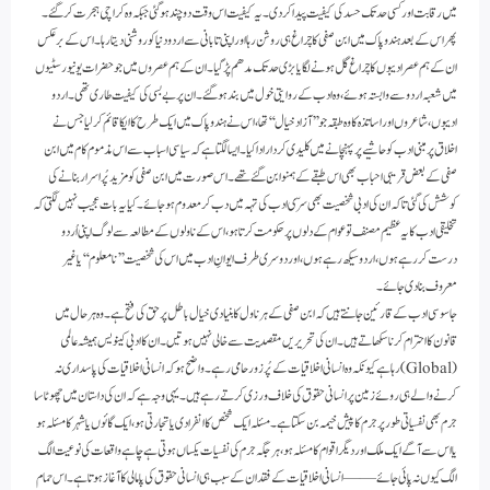
میں رقابت اور کسی حد تک حسد کی کیفیت پیدا کردی۔ یہ کیفیت اس وقت دوچند ہوگئی جبکہ وہ کراچی ہجرت کرگئے۔
پھر اس کے بعد ہند و پاک میں ابن صفی کا چراغ ہی روشن رہا اور اپنی تابانی سے اردو دنیا کو روشنی دیتا رہا۔ اس کے برعکس
ان کے ہم عصر ادیبوں کا چراغ گل ہونے لگا یا بڑی حد تک مدھم پڑگیا۔ ان کے ہم عصروں میں جو حضرات یونیورسٹیوں
میں شعبہ اردو سے وابستہ ہوئے، وہ ادب کے روایتی خول میں بند ہوگئے۔ ان پر بے بسی کی کیفیت طاری تھی۔ اردو
ادیبوں، شاعروں اور اساتذہ کا وہ طبقہ جو ’’آزاد خیال‘‘ تھا، اس نے ہند و پاک میں ایک طرح کا ایکا قائم کرلیا جس نے
اخلاق پر مبنی ادب کو حاشیے پر پہنچانے میں کلیدی کردار ادا کیا۔ ایسا لگتا ہے کہ سیاسی اسباب سے اس مذموم کام میں ابن
صفی کے بعض قریبی احباب بھی اس طبقے کے ہمنوا بن گئے تھے۔ اس صورت میں ابن صفی کو مزید پُراسرار بنانے کی
کوشش کی گئی تاکہ ان کی ادبی شخصیت بھی سر ّی ادب کی تہہ میں دب کر معدوم ہوجائے۔ کیا یہ بات عجیب نہیں لگتی کہ
تخلیقی ادب کا یہ عظیم مصنف تو عوام کے دلوں پر حکومت کرتا ہو، اس کے ناولوں کے مطالعہ سے لوگ اپنی اُردو
درست کر رہے ہوں، اردو سیکھ رہے ہوں، اور دوسری طرف ایوانِ ادب میں اس کی شخصیت ’’نامعلوم‘‘ یا غیر
معروف بنادی جائے۔
جاسوسی ادب کے قارئین جانتے ہیں کہ ابن صفی کے ہر ناول کا بنیادی خیال باطل پر حق کی فتح ہے۔ وہ ہر حال میں
قانون کا احترام کرنا سکھاتے ہیں۔ ان کی تحریریں مقصدیت سے خالی نہیں ہوتیں۔ ان کا ادبی کینویس ہمیشہ عالمی
(Global) رہا ہے کیونکہ وہ انسانی اخلاقیات کے پُرزور حامی رہے۔ واضح ہو کہ انسانی اخلاقیات کی پاسداری نہ
کرنے والے ہی روئے زمین پر انسانی حقوق کی خلاف ورزی کرتے رہے ہیں۔ یہی وجہ ہے کہ ان کی داستان میں چھوٹا سا
جرم بھی نفسیاتی طور پر جرم کا پیش خیمہ بن سکتا ہے۔ مسئلہ ایک شخص کا انفرادی یا تجارتی ہو، ایک گائوں یا شہر کا مسئلہ ہو
یا اس سے آگے ایک ملک اور دیگر اقوام کا مسئلہ ہو، ہر جگہ جرم کی نفسیات یکساں ہوتی ہے چاہے واقعات کی نوعیت الگ
الگ کیوں نہ پائی جائے —— انسانی اخلاقیات کے فقدان کے سبب ہی انسانی حقوق کی پامالی کا آغاز ہوتا ہے۔ اس حمام