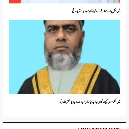
ایسی تقریبات منانے سے کیا فائدہ:جاوید اختر بھارتی
میں بنکر ہوں کیسے کہوں جاوید نیا سال مبارک : جاوید اختر بھارتی