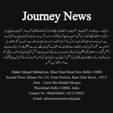
Journey News
جرنی نیوز۔۔۔بیاد گار عامر سلیم خان عامر سلیم خان اردوصحافت کی دنیا کاوہ نام جو کسی تعارف کا محتاج نہیں۔عامرسلیم خان نے اپنی پوری
زندگی اردوصحافت کیلئے وقف کردی تھی۔انہوں نے اپنے کیریئر کا آغاز روزنامہ راشٹریہ سہارا سے کیا،وہ آل انڈیا ریڈیوسے بھی جڑے
رہے۔ اس کے بعد ہندوستان ایکسپریس اور زندگی کے آخری سفر تک روزنامہ ہمارا سماج کے ساتھ رہے۔ انہوں نے کبھی صحافت کے
اصولوں سے سمجھوتہ نہیں کیا، اور وہ صحافت کو نئے ٹیکنالوجی کے استعمال کے بھی حامی تھے۔ جب سے ڈیجیٹل کا دور شروع ہوا ہے ان کی
کوشش تھی کہ اردو صحافت بھی ڈیجیٹل کی طرف قدم بڑھائے۔ اس کے لئے انہوں نے بہت کوشش بھی کی۔ ان کی خواہشوں کے پیش نظر
ان کے اہل خانہ نے اس سلسلے میں ایک چھوٹی سی کوشش شروع کی ہے۔جرنی نیوز پورٹل کو مزید بہتر بنانے کے لئے ہمیں آپ اپنی قیمتی آراء
سے ضرور آگاہ کریں۔شکریہ
Makki Masjid Mehndiyan, Meer Dard Road New Delhi-110002.
147/2, Second Floor, Khasra No.132, Front Portion, Ram Ghat Street,
Near - Umer Bin Khatab Mosque,
Wazirabad Delhi-110084, India
Contact No:
9868568465
,
9312139025
Email:
editorjourneynews@gmai