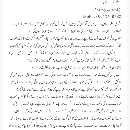
از: محمد عارف اقبال
ایڈیٹر، اردو بک ریویو، نئی دہلی
Mobile: 9953630788
مشرق و مغرب میں ادب کی بیسیوں تعریفیں کی گئی ہیں اور آج تک کسی تعریف پر اتفاق نہیں ہوسکا۔ معروف ادیب و
نقاد ڈاکٹر سیّد عبداللّٰہ نے ادب کی تمام قابل لحاظ تعریفات یکجا کرکے ایک جامع تعریف یوں کی ہے:
’’ادب وہ فن لطیف ہے جس کے ذریعے ادیب جذبات و افکار کو اپنے خاص نفسیاتی و شخصی خصائص کے مطابق نہ صرف
ظاہر کرتا ہے بلکہ الفاظ کے واسطے سے زندگی کے داخلی اور خارجی حقائق کی روشنی میں ان کی ترجمانی و تنقید بھی کرتا ہے
اور اپنے تخیل اور قوتِ مخترعہ سے کام لے کر اظہار و بیان کے ایسے مؤثر پیرائے اختیار کرتا ہے جن سے سامع و قاری کا
جذبہ و تخیل بھی تقریباً اسی طرح متاثر ہوتا ہے جس طرح خود ادیب کا اپنا تخیل اور جذبہ متاثر ہوا۔‘‘
(اشاراتِ تنقید، صفحہ 344، از ڈاکٹر سیّد عبداللّٰہ، مکتبہ خیابان ادب لاہور، بار اوّل 1962)
ادب کی اس تعریف کے بعد ’’ادب برائے ادب‘‘ اور ’’ادب برائے زندگی‘‘ کے مفہوم تک بہ آسانی رسائی حاصل کی
جاسکتی ہے۔ تاہم ادب برائے زندگی کی تعریف علماء ادب کی زبان سے اس طرح بیان کی جاتی ہے کہ ادب کا اوّلین کام
قارئین و سامعین کو مسرت بہم پہنچانا ہے۔ ادب کا دوسرا فریضہ یہ ہے کہ وہ زندگی کے بارے میں ہماری آگہی میں
اضافہ کرے یعنی ہمیں اپنی ذات اور اپنے ماحول کو سمجھنے میں معاون ثابت ہو۔ لہٰذا ادب برائے زندگی کا نظریہ یہی ہے
کہ ادب سے زندگی کو نکھارنے، اس کے معائب کو دور کرنے اور ایک بہتر زندگی کے لیے جدوجہد کرنے کی توقع کی
جائے۔ اس کے برعکس ’’ادب برائے ادب‘‘ کے نظریہ کے علمبردار ادب کو ایک خاص جمالیاتی چیز قرار دیتے ہیں اور
ادب میں مقصدیت اور ادب کی سماجی افادیت کے قائل نہیں۔ ان کے نزدیک ادب کا منصب فقط یہ ہے کہ وہ قارئین
کو جمالیاتی مسرت سے ہمکنار کرے۔ ان کے خیال میں ادب سے جمالیاتی مسرت کے سوا کسی قسم کا سیاسی پیغام، اخلاقی