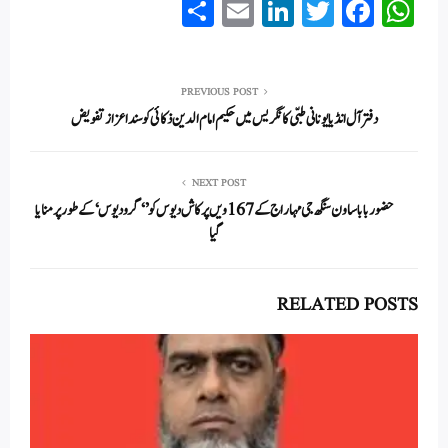
S
E
Li
T
Fa
W
ha
m
nk
wi
ce
ha
re
ail
ed
tte
bo
ts
In
r
ok
A
PREVIOUS POST
دفتر آل انڈیا یونانی طبّی کانگریس میں حکیم امام الدین ذکائی کو سند اعزاز تفویض
pp
NEXT POST
حضور بابا ساون سنگھ جی مہاراج کے 167ویں پرکاش دیوس کو’ ‘گرو دیوس‘ کے طور پر منایا
گیا
RELATED POSTS