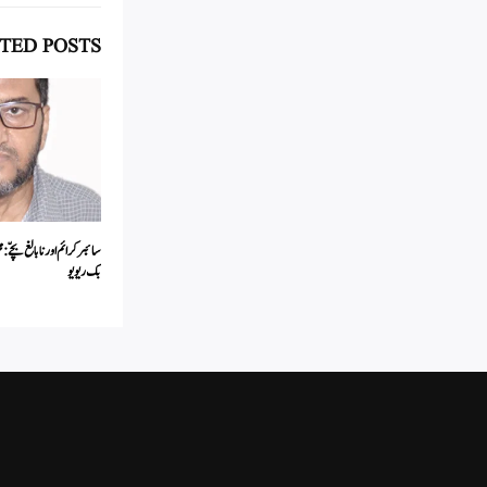
TED POSTS
سائبر کرائم اور نابالغ بچّے :
بک ریویو