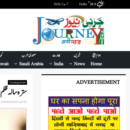
C
Delhi
اگست 7, 2026
29.5
ہوم پیج
خبریں
بھارت
سعودی عرب
کو
wait
Saudi Arabia
India
News
Home
ADVERTISEMENT
Uncategorized
سترہ سالہ ظلم 
journeynews.in
by