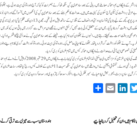
ہ س)۔ مہاراشٹر کے مالیگاؤں بم دھماکہ معاملے میں رہائی کے بعد سادھوی پرگیہ سنگھ ٹھاکر نے جمعرات کو کہا کہ آج ہندوتوا کی جیت ہوئی ہے، بھگوا ک
اور بے عزتی برداشت کی لیکن آج سکون کی کیفیت میں ہیں۔ عدالت کا حکم سننے کے بعد سادھوی پرگیہ کی آنکھوں میں آنسو آ گئے اور اخبار ن
ہی ملک میں دہشت گرد بنا دیا گیا۔ میں ان کے متعلق کوئی بات نہیں کر سکتی جنہوں نے مجھے ان مراحل سے گزارا۔ میں باقی ہوں کیونکہ می
ھو بھی ہر وقت موت سے کھیلتے رہتے ہیں۔ انہوں نے بھگوان کو بدنام کیا ہے۔ فیصلے کے بعد سادھوی پرگیہ نے عدالتی بنچ کا شکریہ ادا کیا۔
شکریہ۔ آپ نے بھگوا کو دہشت گرد قرار دیا تھا۔ بھگوا نے کامیابی حاصل کی۔ ہندوتوا کی جیت ہوئی۔ ہندوتوا کو دہشت گردی کا نام دینے والوں 
بئی کی خصوصی این آئی اے عدالت نے مالیگاؤں دھماکہ کیس میں تمام ملزمان کو بری کر دیا۔
جان کھو بیٹھے اور سو سے زیادہ شدید زخمی ہوئے۔ تفتیشی ایجنسی نے اس واقعے میں سادھوی پرگیہ سنگھ سمیت 11 ملزمان کے خلاف کی
، کرنل پرساد پروہت، میجر رمیش اپادھیائے، سمیر کلکرنی، اجے راہیکر، سدھاکر چترویدی اور سدھاکر دویدی کو بری کر دیا۔
S
E
Li
T
ha
m
nk
wi
re
ail
ed
tte
In
r
اکام ہیں، ان کو تحلیل کردینا چاہیے
ہندوستان سب سے تیزی سے ترقی کرنے و