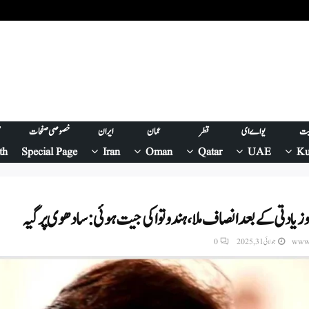
یت
یو اے ای
قطر
عمان
ایران
خصوصی صفحات
ص
th
Special Page
Iran
Oman
Qatar
UAE
Ku
و زیادتی کے بعد انصاف ملا، ہندوتوا کی جیت ہوئی: سادھوی پرگیہ
www.
جولائی 31, 2025
0