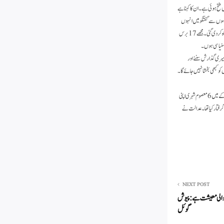
ی فتح ہوئی ہے۔ ان کا کہنا ہے
ویسوں سے گفتگو میں انہوں
نے بیان کیا کہ جب ابتدائی طور پر پوچھ گچھ کے لیے بلایا گیا تو انسان دوستی اور انصاف کے تقدس کے ساتھ پیش ہوئی تھی۔ مجھ پر 13 دن تک ظلم کیا گیا، میری زندگی تباہ کر دی گئی۔ مجھے 17 برس
ں سنیاسی ہوں۔
 میری گذارش سننے اور
کو کبھی بخشا نہیں جائے گا۔
عدالت کا کہنا ہے کہ صرف شک کی بنیاد پر ملزمین کو سزا نہیں دی جا سکتی، لہٰذا تمام ملزمان کو بری کیا جا رہا ہے۔ مالیگاؤں میں 29 ستمبر 2008 کو پیش آنے والے بم دھماکے میں 6 معصوم شہری اپنی
س درج کیا تھا اور سات ملزمان کو گرفتار کیا تھا۔ عدالت نے
NEXT POST
الی معیشت ہے :پیوش
گوئل