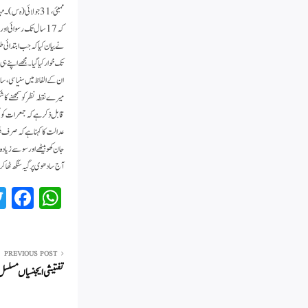
ممبئی، 31 جولائی (
کہ 17 سال تک رسوائی 
تک خوار کیا گیا۔ مجھے اپنے 
ان کے الفاظ میں سنیاسی، ساد
میرے نقطہ نظر کو سمجھنے کا 
قابل ذکر ہے کہ جمعرات کو مم
آج سادھوی پرگیہ سنگھ ٹھاکر
Fa
W
ce
ha
bo
ts
ok
A
PREVIOUS POST
تفتیشی ایجنسیاں مسلسل ن
pp