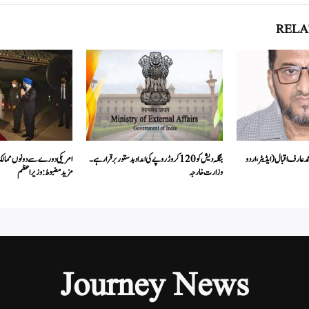
RELA
محمد عارف اقبال(ایڈیٹر، اردو
بنگلہ دیش کو120 کروڑ روپے کی امداد بدستور برقرار ہے۔
امریکی دورے سے دونوں ممال
وزارت خارجہ
مزید مضبوط:وزیراعظم
Journey News