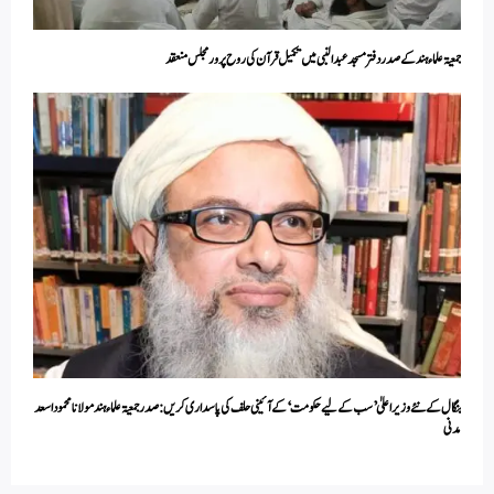
جمعیۃ علماء ہند کے صدر دفتر مسجد عبدالنبی میں تکمیل قرآن کی روح پرور مجلس منعقد
بنگال کے نئے وزیر اعلیٰ ’سب کے لیے حکومت‘ کے آئینی حلف کی پاسداری کریں: صدر جمعیۃ علماء ہند مولانا محمود اسعد
مدنی