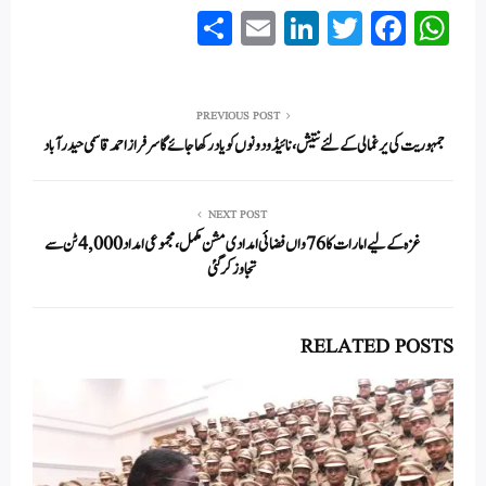
S
E
Li
T
Fa
W
ha
m
nk
wi
ce
ha
re
ail
ed
tte
bo
ts
In
r
ok
A
PREVIOUS POST
جمہوریت کی یرغمالی کے لئے نتیش،نائیڈو دونوں کو یاد رکھا جائے گا سرفرازاحمدقاسمی حیدرآباد
pp
NEXT POST
غزہ کے لیے امارات کا 76 واں فضائی امدادی مشن مکمل، مجموعی امداد 4,000 ٹن سے
تجاوز کر گئی
RELATED POSTS