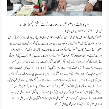
طبیہ کالج کے بانی حکیم اجمل خاں بھارت رتن کے مستحق: تیج لال بھارتی
نئی دہلی۔ 21 اگست 2025 (پریس ریلیز)
حکیم اجمل خاں فورم فار پیس اینڈ کمیونل ہارمنی کے قومی صدر گاندھی وادی لیڈر تیج لال بھارتی نے ایک اہم میٹنگ میں
ممتاز مجاہد آزادی مسیح الملک حکیم اجمل خاں کو حکومت ہند سے بھارت رتن دینے کی تجویز رکھی جسے اتفاق رائے سے
منظور کرتے ہوئے شرکاء نے حکیم اجمل خاں کو بھارت رتن سے نوازنے کا مطالبہ کیا۔ میٹنگ میں کہا گیا کہ دیرآید
درست آید کے مصداق موجودہ مرکزی حکومت حکیم اجمل خاں کو بھارت رتن دینے کی پہل کرے۔ تیج لال بھارتی
نے کہا کہ ان کی تعمیر کردہ عمارتوں میں ’بچوں کا گھر‘ بھی ایک عظیم یادگار ہے، اس کا رکھ رکھائو دہلی والوں پر منحصر
ہے۔ خاص طور سے وال سٹی دہلی کے عوام متوجہ ہوکر اس عظیم یادگار کو باوقار بنائیں جس سے کمزور طبقات اور یتیموں
کو مزید سہولیات میسر ہوں نیز بچوں کا گھر سے وابستہ تعلیمی اداروں کو بربادی سے بچایا جائے۔ میٹنگ میں حکیم اجمل
خاں کے پڑپوتے جناب مسرور احمد خاں کی خدمات کا اعتراف کرتے ہوئے انہیں تنظیم ہذا کا سرپرست اعلیٰ منتخب کیا گیا۔
جبکہ ڈاکٹر لال بہادر، حکیم ایس پی بھٹناگر، ڈاکٹر شکیل احمد کو نائب صدر اور ڈاکٹر سیّد احمد خاں کو جنرل سکریٹری کے
لیے منتخب کیا گیا۔ اس کے علاوہ ایگزیکیٹو ممبران میں سابق ممبر پارلیمنٹ لوک سبھا خلیل آباد جناب لال منی پرساد،
ڈاکٹر صباحت اللہ امروہوی، ڈاکٹر وجاہت علی، تحسین علی اساروی، اسرار احمد اُجینی، بابولال بھارتی، انل کمار، علیم
انصاری ، حکیم آفتاب عالم اور محمد عمران قنوجی شامل کیے گئے۔