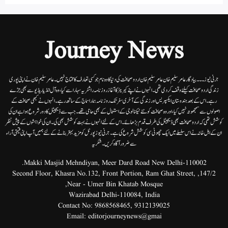
Journey News
جرنی نیوز۔۔۔بیاد گار عامر سلیم خان عامر سلیم خان اردوصحافت کی دنیا کاوہ نام جو کسی تعارف کا محتاج نہیں۔عامرسلیم خان نے اپنی پوری
زندگی اردوصحافت کیلئے وقف کردی تھی۔انہوں نے اپنے کیریئر کا آغاز روزنامہ راشٹریہ سہارا سے کیا،وہ آل انڈیا ریڈیوسے بھی جڑے
رہے۔ اس کے بعد ہندوستان ایکسپریس اور زندگی کے آخری سفر تک روزنامہ ہمارا سماج کے ساتھ رہے۔ انہوں نے کبھی صحافت کے
اصولوں سے سمجھوتہ نہیں کیا، اور وہ صحافت کو نئے ٹیکنالوجی کے استعمال کے بھی حامی تھے۔ جب سے ڈیجیٹل کا دور شروع ہوا ہے ان کی
کوشش تھی کہ اردو صحافت بھی ڈیجیٹل کی طرف قدم بڑھائے۔ اس کے لئے انہوں نے بہت کوشش بھی کی۔ ان کی خواہشوں کے پیش نظر
ان کے اہل خانہ نے اس سلسلے میں ایک چھوٹی سی کوشش شروع کی ہے۔جرنی نیوز پورٹل کو مزید بہتر بنانے کے لئے ہمیں آپ اپنی قیمتی آراء
سے ضرور آگاہ کریں۔شکریہ
Makki Masjid Mehndiyan, Meer Dard Road New Delhi-110002.
147/2, Second Floor, Khasra No.132, Front Portion, Ram Ghat Street,
Near - Umer Bin Khatab Mosque,
Wazirabad Delhi-110084, India
Contact No:
9868568465
,
9312139025
Email:
editorjourneynews@gmai