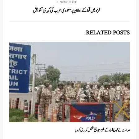
NEXT POST
غزہ میں قحط کے اعلان پر سعودی عرب کی گہری تشویش
RELATED POSTS
عدالت نے نوح فساد کے ملزم نابالغ شخص کو بری کر دیا