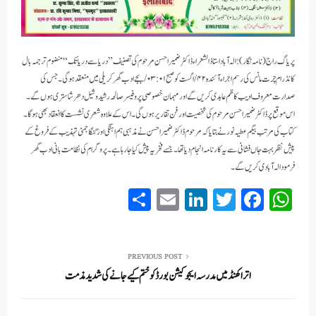
پریاگ راج (نامہ نگار): الہ آباد استاذ الشعراء ڈاکٹر ضمیر احسن مرحوم کی تصنیف ”دریا سے دریا تک“ منضوم ترجمہ بال
کانڈ رام چرت مانس کی رسم اجراء آئندہ ۴۲/ اگست کو صبح ۰۳:۰۱/ بجے ادب گھر کریلی میں منعقد ہوگی۔ جس کی
صدارت معروف ادیب کاظم عابدی کریں گے اور مہمان خصوصی پروفیسر صالحہ رشید و شیل دھر شاستری ہوں گے۔
اس موقع پر ڈاکٹر ضمیر احسن مرحوم کی شخصیت اور فن تقاریر ہوں گی۔ اس کے علاوہ شعری نشست کا انعقاد بھی ہوگا۔
کتاب کی مرتب بیگم عطیہ نور نے بتایا کہ مرحوم ڈاکٹر ضمیر احسن نے مذہبی ہم اہنگی اور گنگا جمنی تہذیب کے فروغ کے
پیش نظر بہت جا ں فشانی سے یہ کارنامہ انجام دیا تھا۔ جسے فخریہ پیش کیا جا رہا ہے۔ پروگرام کی نظامت بانی ادب گھر
فرمود الہ آبادی کریں گے۔
S
E
Li
T
Fa
W
ha
m
nk
wi
ce
ha
re
ail
ed
tte
bo
ts
In
r
ok
A
PREVIOUS POST
اتراکھنڈ میں مدرسہ ایجوکیشن بورڈ کو ختم کیے جانے کی شدید مذمت
pp