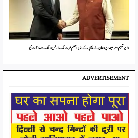
وزیرتعلیم دھرمیندر پردھان نے سنگاپور کے وزیر اعظم عزت مآب لارنس وونگ سے ملاقات کی
ADVERTISEMENT