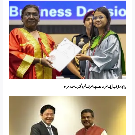
پائیداری اب ایک ضرورت ہے، صرف نعرہ نہیں۔ صدر مرمو