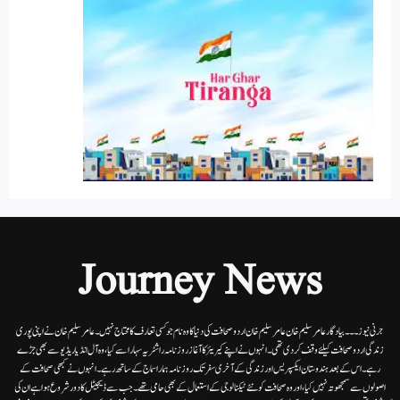
Journey News
جرنی نیوز۔۔۔بیاد گار عامر سلیم خان عامر سلیم خان اردوصحافت کی دنیا کاوہ نام جو کسی تعارف کا محتاج نہیں۔عامرسلیم خان نے اپنی پوری
زندگی اردوصحافت کیلئے وقف کردی تھی۔انہوں نے اپنے کیریئر کا آغاز روزنامہ راشٹریہ سہارا سے کیا،وہ آل انڈیا ریڈیوسے بھی جڑے
رہے۔ اس کے بعد ہندوستان ایکسپریس اور زندگی کے آخری سفر تک روزنامہ ہمارا سماج کے ساتھ رہے۔ انہوں نے کبھی صحافت کے
اصولوں سے سمجھوتہ نہیں کیا، اور وہ صحافت کو نئے ٹیکنالوجی کے استعمال کے بھی حامی تھے۔ جب سے ڈیجیٹل کا دور شروع ہوا ہے ان کی