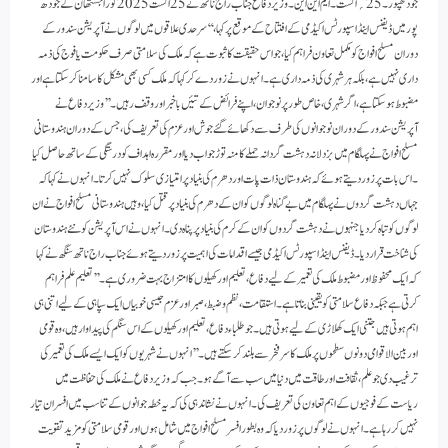
جودھپور۔ 25؍ اگست۔ ایم این این۔وزیر دفاع جناب راج ناتھ نے 25 اگست 2025 کو راجستھان کے جودھ
پور میں ڈیفنس اینڈ اسپورٹس اکیڈمی کے افتتاح کے موقع پر کہا ، ‘‘سرحدی علاقوں میں لوگوں نے آپریشن سندور کے
دوران مسلح افواج کو مکمل تعاون فراہم کیا ، جو اس حقیقت کا ثبوت ہے کہ ملک کی سلامتی صرف حکومت یا فوج کی ذمہ
داری نہیں ہے ، بلکہ ہر شہری کی ذمہ داری ہے ۔ انہوں نے زور دے کر کہا کہ ملک کسی بھی مشکل کا سامنا کر سکتا ہے اور
مضبوط ہو سکتا ہے ، اگر شہری ، خاص طور پر نوجوان ، اپنے فرائض کے تئیں باخبر اور وقف رہیں ۔’’وزیر دفاع نے
آپریشن سندور کے دوران نوجوانوں کی طرف سے دکھائے گئے جوش اور عزم کی تعریف کی ، جس کے دوران ہندوستانی
مسلح افواج نے پہلگام میں بزدلانہ دہشت گردانہ حملے کا منہ توڑ جواب دیا اور مقررہ اہداف کو درستگی کے ساتھ حاصل کیا
۔ اس بات پر زور دیتے ہوئے کہ ہندوستان ذات پات اور دھرم کی بنیاد پر امتیازی سلوک نہیں کرتا ۔ انہوں نے کہا کہ
جہاں دہشت گردوں نے پہلگام میں بے گناہ لوگوں کو ان کے دھرم کی بنیاد پر قتل کیا، وہیں ہندوستانی مسلح افواج نے ان
لوگوں کو تباہ کر دیا جنہوں نے دہشت گردوں کو ان کے کرم کی بنیاد پر پناہ دی ۔ انہوں نے اس آپریشن کو نئے ہندوستان
کی شناخت قرار دیا ۔ڈیفنس اینڈ اسپورٹس اکیڈمی جیسے اقدامات کی اہمیت پر زور دیتے ہوئے جناب راج ناتھ سنگھ نے کہا
کہ ایک محفوظ اور مضبوط ملک کی تعمیر کے لیے دفاع ، تعلیم اور کھیلوں کا امتزاج بہت ضروری ہے ۔ ’’تعلیم علم فراہم
کرتی ہے جبکہ دفاع سلامتی کو یقینی بناتا ہے ۔ استقامت ، نظم و ضبط ، صبر اور عزم جیسی خوبیاں ایک سپاہی کے لیے اتنی ہی
اہم ہوتی ہیں جتنی ایک کھلاڑی کے لیے ہوتی ہیں ۔ جو طلباء دفاع ، تعلیم اور کھیلوں کے اس سنگم کی پیداوار ہیں ، وہ قومی
اور بین الاقوامی دونوں سطحوں پر ملک کا سر فخر سے بلند کر سکتے ہیں۔’’انہوں نے شہریوں کو ایک ایسے ملک کی تعمیر کی
ترغیب دی جو علم ، ثقافت اور طاقت میں دنیا میں سب سے آگے ہو ۔جب کہ وزیر دفاع نے ملک کی حفاظت میں
ریاست کے فوجیوں کے اہم تعاون کی تعریف کی۔ انہوں نے نشاندہی کی کہ یہ خطہ جوانوں کے تناسب میں افسران تیار
نہیں کر رہا ہے ۔ انہوں نے لوگوں پر زور دیا کہ وہ بطور افسر مسلح افواج میں شامل ہوں اور قومی سلامتی کو مزید تقویت