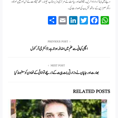
دینے میں اپنا کردار ادا کریں۔ثقافت اور سیاحت کے مرکزی وزیر جناب گجیندر سنگھ شیخاوت نے اس موقع پر موجود
دیگر معززین کے ساتھ تقریب کی صدارت کی ۔
S
E
Li
T
Fa
W
ha
m
nk
wi
ce
ha
re
ail
ed
tte
bo
ts
In
r
ok
A
PREVIOUS POST
اچھی کہانی سے علم میں اضافہ ہوتا ہے: ڈاکٹر جی آر کنول
pp
NEXT POST
بھارت اور جاپان نے وزارتی بات چیت کے ذریعے توانائی کے تعاون کو مضبوط کیا
RELATED POSTS