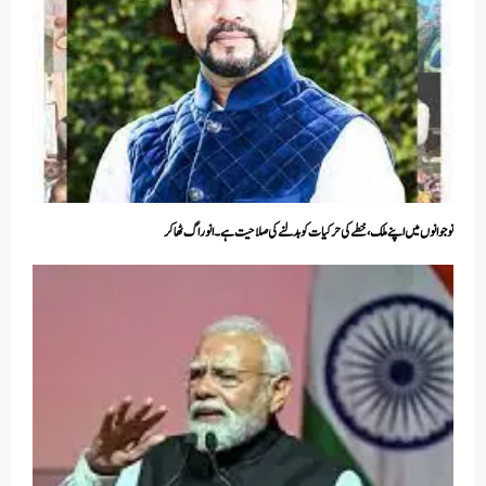
نوجوانوں میں اپنے ملک، خطے کی حرکیات کو بدلنے کی صلاحیت ہے۔ انوراگ ٹھاکر