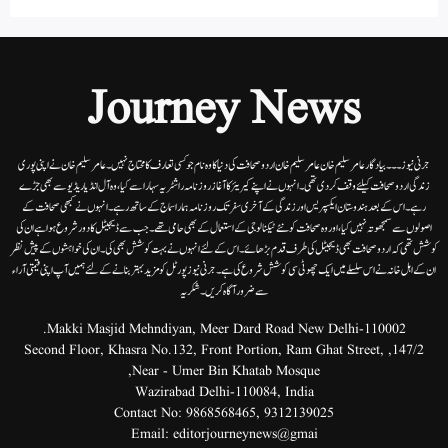
Journey News
جرنی نیوز۔۔۔بیاد گار عامر سلیم خان عامر سلیم خان اردوصحافت کی دنیا کاوہ نام جو کسی تعارف کا محتاج نہیں۔عامرسلیم خان نے اپنی پوری
زندگی اردوصحافت کیلئے وقف کردی تھی۔انہوں نے اپنے کیریئر کا آغاز روزنامہ راشٹریہ سہارا سے کیا،وہ آل انڈیا ریڈیوسے بھی جڑے
رہے۔ اس کے بعد ہندوستان ایکسپریس اور زندگی کے آخری سفر تک روزنامہ ہمارا سماج کے ساتھ رہے۔ انہوں نے کبھی صحافت کے
اصولوں سے سمجھوتہ نہیں کیا، اور وہ صحافت کو نئے ٹیکنالوجی کے استعمال کے بھی حامی تھے۔ جب سے ڈیجیٹل کا دور شروع ہوا ہے ان کی
کوشش تھی کہ اردو صحافت بھی ڈیجیٹل کی طرف قدم بڑھائے۔ اس کے لئے انہوں نے بہت کوشش بھی کی۔ ان کی خواہشوں کے پیش نظر
ان کے اہل خانہ نے اس سلسلے میں ایک چھوٹی سی کوشش شروع کی ہے۔جرنی نیوز پورٹل کو مزید بہتر بنانے کے لئے ہمیں آپ اپنی قیمتی آراء
سے ضرور آگاہ کریں۔شکریہ
Makki Masjid Mehndiyan, Meer Dard Road New Delhi-110002.
147/2, Second Floor, Khasra No.132, Front Portion, Ram Ghat Street,
Near - Umer Bin Khatab Mosque,
Wazirabad Delhi-110084, India
Contact No:
9868568465
,
9312139025
Email:
editorjourneynews@gmai