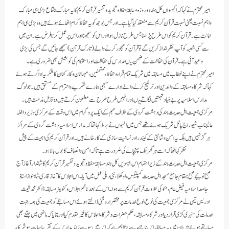
امیر محترم نے کہا کہ اکیسواں کل ہند دو روزہ مسابقۂ حفظ وتجویدوتفسیر قرآن کریم کا یہ مبارک اجتماع بڑی ہی مبارک
واہم نسبت یعنی نسبت قرآن کریم سے منعقدکیاگیاہے۔ اور جس بوجھ کویہ حفاظ کرام اٹھائے ہوئے ہیں وہ بڑی ہی اہم
امانت ہے۔ قرآن کریم کو اس طرح پڑھنا جس طرح نازل ہوا اور اس کو سمجھنا اوراس پر عمل کرنا فرض ہے۔ان میں
سے کسی شعبہ کو آپ نظر انداز کریں گے تو قرآن کو مہجور کرنے والے(تارک قرآن) سمجھے جائیں گے جس کی بڑی
وعیدآئی ہے۔قرآن کی حفاظت کے ضمن میںمدارس کی حفاظت اوراستحکام کی کوشش بھی ضروری ہے ۔
امیر محترم نے اپنے خطاب میں مسابقہ میں شریک تمام قراء و حفاظ،ممتحنین،مہمانان وکارکنان کا شکریہ ادا کرتے ہوئے
کہا کہ شرکاء مسابقہ کے والدین اور ترشیح کرنے والے ادارے سبھی ہمارے شکریے واحترام کے مستحق ہیں۔جولوگ
مدارس اسلامیہ پربے بنیادتہمتیں لگاتے ہیںاورانہیں طرح طرح سے مطعون کرتے ہیں وہ قابل مذمت ہیں۔
مرکزی جمعیت اہل حدیث ہند کی دہشت گردی کے خلاف مہم کے ایک پروگرام میں اس وقت کے مرکزی وزیرداخلہ
عالیجناب شیوراج پاٹل شریک ہوئے تھے جس میں انہوں نے برملاکہاتھاکہ مدارس اسلامیہ دہشت گردی کے مراکز
ہرگز نہیں ہیں بلکہ یہ امن وشانتی کے کیندر اورنسانیت سازی کے کارخانے ہیں۔اورقرآن کریم کی اہمیت کے پیش
نظرکہاتھا کہ اسے ہر گھرتک پہنچانے کی ضرورت ہے تاکہ امن وانصاف کا بول بالاہو۔
مرکزی جمعیت اہل حدیث ہند کے زیر اہتمام اس بیسویں کل ہند مسابقۂ حفظ وتجوید وتفسیرقرآن کریم کا شاندار آغاز آج
صبح نو بجے صبح بمقام جامع مسجد اہل حدیث کمپلیکس،اوکھلا،نئی دہلی عمل میں آیا۔اس اجلاس کا آغازقاری شاہنواز استاذ
جامعہ اسلامیہ فیض عام ،مئو کی تلاوت قرآن کریم سے ہوا۔اس کے بعد ناظم اجلاس وکنوینر مسابقہ ڈاکٹر محمد شیث
ادریس تیمی نے مرکزی جمعیت کی نوع بنوع خدمات پر مختصراروشنی ڈالتے ہوئے اس مسابقے کو جمعیت کی ہمہ جہت
خدمات کی سنہری کڑی قرار دیا اور شرکاء مسابقہ ،حکم حضرات وشرکاء اجلاس کا خیرمقدم کیااوربتایاکہ ماضی میں جتنے بھی
مسابقے ہوئے ہیں ان میں یہ مسابقہ اس ناحیے سے بڑااہم ہے کہ اس میں سو سے زائد مدارس کے تقریبا سات سو شرکاء