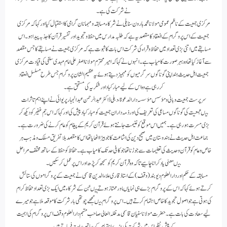
نے شرکت کی ہے۔
مرکزی جمعیت کے ناظم عمومی مولانا محمدہارون سنابلی نے شرکاء مسابقہ ومہمانان گرامی کا استقبال کیااورکہا کہ مرکزی
جمعیت کے اس پروگرام کے انعقاد کا مقصدیہ ہے کہ طلبہ مدارس میں حفظ وتجوید اورتفسیرقرآن کاجذبہ پیدا ہو۔ ا س
مسابقے میں اتنی بڑی تعداد میں حفاظ وقراء کی شرکت اس بات کاثبوت ہے کہ مرکزی جمعیت نے مسابقے کا جس مقصد
سے آغاز کیا تھا وہ بہر صورت کامیاب ہے۔انہوں نے کہاکہ امیرمحترم مولانا اصغرعلی امام مہدی سلفی کی قیادت مرکزی
جمعیت اہل حدیث ہند اپنی گوناگوں سرگرمیوں کومہمیز دیتے ہوئے یہ عظیم الشان پروگرام جس طرح مسلسل انعقاد
کررہی ہے وہ اس کے لیے مبارکباد اورشکریہ کی مستحق ہے۔
سرپرست جمعیت وبانی ومؤسس مؤسسہ دارالدعوۃ ،دہلی ڈاکٹر عبدالرحمن عبدالجبار پریوائی نے اپنے اہم تاثرات
میںجمعیت کی گوناگوں مساعی کی تعریف کی اورذمہ داران جمعیت کو مبارکباد پیش کی اورکہاکہ اس جم غفیر کو دیکھ کر
بڑی مسرت ہورہی ہے۔ہمیں اس موقع کو غنیمت جانتے ہوئے قرآن کریم کے پیغام کو عام کرنے کی ضرورت ہے۔
جماعت اہل حدیث نے ہندوستان میں صحیح دین کی اشاعت کا جو بیڑااٹھایاتھااس کا مقصد بلا تفریق مسلک ومذہب ہر
خاص وعام کو قرآن وحدیث کی تعلیمات سے جوڑناتھاجو کافی حد تک کامیاب ہے۔حفاظ کو حفظ کے ساتھ مختلف مراحل
میںمعنی یاد کراناچاہیے تاکہ وہ قرآن کریم کو سمجھ کر پڑھ اوراس پر عمل کرسکیں۔
مسابقہ کے حکم اوردارالعلوم دیوبند(وقف) کے استاذ قاری علاء الدین قاسمی نے جمعیت کے پروگراموں کی ستائش
کرتے ہوئے کہاکہ اس کے پروگرام بڑے ہی نمایاںاورممتاز ہوتے ہیںجن کے شرکاء میں ایک بڑی تعداد حفاظ کرام
کی ہوتی ہے جو اصول تجویدکاخاص اہتمام کرتے ہیں۔ اس پروگرام میںمجھے چوتھی بارشرکت کاموقعہ ملا ہے جومیرے
لیے سعادت کی بات ہے۔حضرت مولاناسفیان قاسمی مدظلہ العالی صاحب مہتمم دارالعلوم وقف اس پروگرام کی اہمیت
کے پیش نظراس میں شرکت کی بڑے اہتمام کے ساتھ ہدایت فرماتے ہیں۔