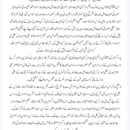
اس افتتاحی اجلاس میںنائب ناظم مرکزی جمعیت و امیرصوبائی جمعیت اہل حدیث بہارمولانامحمد علی مدنی ،نائب امیر
صوبائی جمعیت اہل حدیث مشرقی یوپی مولانا محمد ابراہیم مدنی، پروفیسر شعبہ اردو جامعہ ملیہ اسلامیہ نئی دہلی ڈاکٹرندیم
احمد،استاذ جامعہ سلفیہ بنارس مولانا اسعد اعظمی(حکم)،مرکزی جمعیت کے ہندی آرگن اصلاح سماج کے ایڈیٹرحافظ محمد
طاہر سلفی ، صوبائی جمعیت اہل حدیث مدھیہ پردیش کے امیر مولاناعبدالقدوس عمری نے بھی اپنے اپنے قیمتی تاثرات
پیش کیے اوراس مسابقے کی اہمیت وافادیت اورذمہ داران جمعیت بالخصوص امیرمحترم مولانااصغرعلی امام مہدی سلفی کی
جہود ومساعی کاذکرکرتے ہوئے انہیں صمیم قلب سے مبارکبادپیش کی۔ شرکاء اجلاس میں ایک بڑی تعدادمعزز علماء
کرام کی تھی جن کے تاثرات نہ پیش کیے جانے پر معذرت کی ۔
پروگرام کے اختتام پر ناظم مالیات مرکزی جمعیت الحاج وکیل پرویز نے جملہ شرکاء مسابقہ، ان کے والدین، نامزد کرنے
والے اداروں کے ذمہ داران، حکم حضرات، ذمہ داران جمعیت کا شکریہ اداکیااورکہاکہ میرے رول ماڈل مولنااصغرعلی
امام مہدی سلفی امیر مرکزی جمعیت اہل حدیث ہندنے گوناگوں دینی خدمات کے ذریعہ جمعیت کو ترقیات کے اعلیٰ
مدارج طے کرائے ہیں جن کے لیے وہ ہرطرح سے شکریہ ودعاؤںکے مستحق ہیں۔
واضح ہوکہ اس مسابقہ میںہندوستان کے طول وعرض سے بلا تفریق مسلک تقریبا سات سو حفاظ و قراء اور علماء اس کے
کل چھ زمروں میں شریک ہیں ۔ مسابقہ میں امتحان کی ذمہ داری ملک کے بلاامتیاز مسلک ومشرب نامور دینی مدارس
کے اپنے فن میں ماہر ترین اساتذہ انجام دے رہے ہیں۔ اس افتتاحی پروگرام میںشرکاء مسابقہ ،حکم حضرات اور ذمہ
داران جمعیات ومعززین جماعت اورمدارس وجامعات کے اساتذہ اورطلبہ کے سرپرست حضرات نے شرکت کی۔
پریس ریلیز کے مطابق کل بتاریخ بروز اتوار بعد نماز مغرب پورے ملک سے آئے ہوئے مدارس اسلامیہ اور عصری
جامعات کے طلباء کے درمیان تقسیم اسناد و انعامات کا پروگرام منعقد ہوگاجس میں ملک وملت اورجماعت کی اہم