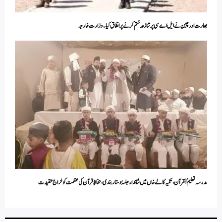
بھارت اور چین نے ایل اے سی پر تنازعہ ختم کرنے پر اتفاق کیا ۔ وزارت خارجہ
مدرسہ تعلیمُ القرآن، تکیہ کالے خاں میں شاندار جلسۂ دستار بندی، حفاظِ قرآن کی عظمت کو خراج عقیدت