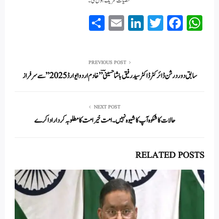
شخصیات شریک ہوں گی۔
S
E
Li
T
Fa
W
ha
m
nk
wi
ce
ha
re
ail
ed
tte
bo
ts
In
r
ok
A
PREVIOUS POST
سابق دور درشن ڈائرکٹر ڈاکٹر سید رفیق باشا حسینی ؔ ”خادم اردو ایوارڈ2025 ” سے سرفراز
pp
NEXT POST
حالات کا شکوہ آپ کا شیوہ نہیں۔ امت خیر امت کا مطلوبہ کردار ادا کرے
RELATED POSTS