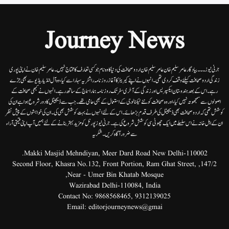
Journey News
جرنی نیوز۔۔۔بیاد گار عامر سلیم خان عامر سلیم خان اردوصحافت کی دنیا کاوہ نام جو کسی تعارف کا محتاج نہیں۔عامرسلیم خان نے اپنی پوری
زندگی اردوصحافت کیلئے وقف کردی تھی۔انہوں نے اپنے کیریئر کا آغاز روزنامہ راشٹریہ سہارا سے کیا،وہ آل انڈیا ریڈیوسے بھی جڑے
رہے۔ اس کے بعد ہندوستان ایکسپریس اور زندگی کے آخری سفر تک روزنامہ ہمارا سماج کے ساتھ رہے۔ انہوں نے کبھی صحافت کے
اصولوں سے سمجھوتہ نہیں کیا، اور وہ صحافت کو نئے ٹیکنالوجی کے استعمال کے بھی حامی تھے۔ جب سے ڈیجیٹل کا دور شروع ہوا ہے ان کی
کوشش تھی کہ اردو صحافت بھی ڈیجیٹل کی طرف قدم بڑھائے۔ اس کے لئے انہوں نے بہت کوشش بھی کی۔ ان کی خواہشوں کے پیش نظر
ان کے اہل خانہ نے اس سلسلے میں ایک چھوٹی سی کوشش شروع کی ہے۔جرنی نیوز پورٹل کو مزید بہتر بنانے کے لئے ہمیں آپ اپنی قیمتی آراء
سے ضرور آگاہ کریں۔شکریہ
Makki Masjid Mehndiyan, Meer Dard Road New Delhi-110002.
147/2, Second Floor, Khasra No.132, Front Portion, Ram Ghat Street,
Near - Umer Bin Khatab Mosque,
Wazirabad Delhi-110084, India
Contact No:
9868568465
,
9312139025
Email:
editorjourneynews@gmai