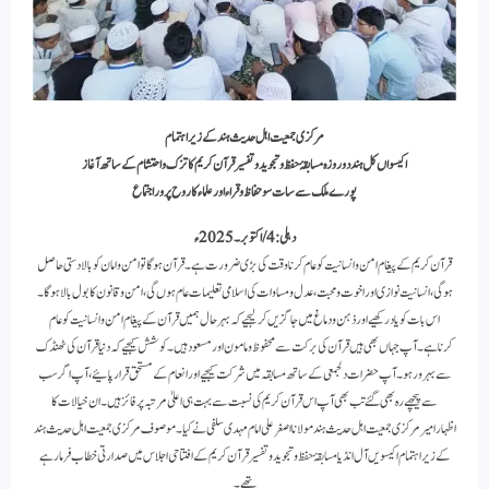
مرکزی جمعیت اہل حدیث ہند کے زیر اہتمام
اکیسواں کل ہند دو روزہ مسابقۂ حفظ وتجویدوتفسیر قرآن کریم کا تزک واحتشام کے ساتھ آغاز
پورے ملک سے سات سو حفاظ و قراء اور علماء کا روح پرور اجتماع
دہلی : 4/اکتوبر۔2025ء
قرآن کریم کے پیغام امن وانسانیت کو عام کرنا وقت کی بڑی ضرورت ہے۔ قرآن ہوگا تو امن وامان کو بالادستی حاصل
ہوگی ،انسانیت نوازی اوراخوت ومحبت،عدل ومساوات کی اسلامی تعلیمات عام ہوں گی،امن وقانون کا بول بالاہوگا۔
اس بات کو یاد رکھیے اورذہن ودماغ میں جاگزیں کرلیجیے کہ بہر حال ہمیں قرآن کے پیغام امن وانسانیت کو عام
کرناہے۔آپ جہاں بھی ہیں قرآن کی برکت سے محفوظ و مامون اور مسعود ہیں۔ کوشش کیجیے کہ دنیا قرآن کی ٹھنڈک
سے بہرورہو۔آپ حضرات دلجمعی کے ساتھ مسابقہ میں شرکت کیجیے اور انعام کے مستحق قرار پائیے،آپ اگر سب
سے پیچھے رہ بھی گئے تب بھی آپ اس قرآن کریم کی نسبت سے بہت ہی اعلیٰ مرتبہ پر فائز ہیں۔ان خیالات کا
اظہارامیرمرکزی جمعیت اہل حدیث ہند مولانااصغرعلی امام مہدی سلفی نے کیا۔ موصوف مرکزی جمعیت اہل حدیث ہند
کے زیر اہتمام اکیسویں آل انڈیامسابقۂ حفظ وتجوید وتفسیرقرآن کریم کے افتتاحی اجلاس میں صدارتی خطاب فرمارہے
تھے۔