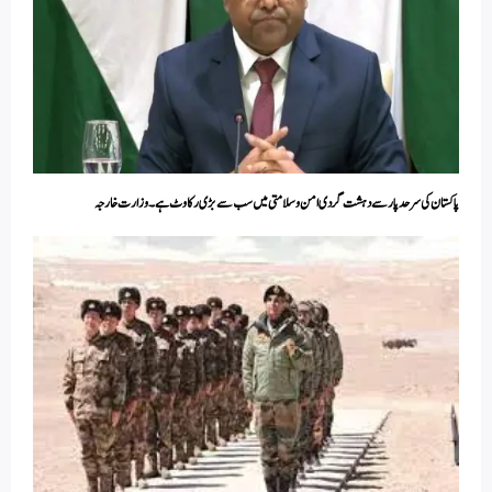
پاکستان کی سرحد پار سے دہشت گردی امن و سلامتی میں سب سے بڑ ی رکاوٹ ہے۔ وزارت خارجہ