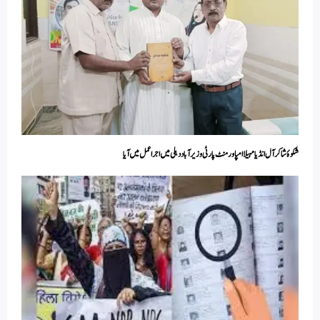
شکوۂ شاکر آل انڈیا مہیلا امپاورمنٹ پارٹی وزیر آباد دہلی میں اجرا عمل میں آیا