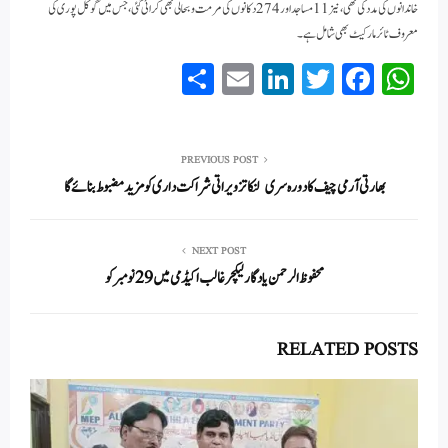
خاندانوں کی مدد کی تھی، نیز 11 مساجد اور 274دکانوں کی مرمت و بحالی بھی کرائی گئی ، جس میں گوکل پوری کی
معروف ٹائر مارکیٹ بھی شامل ہے۔
S
E
Li
T
Fa
W
ha
m
nk
wi
ce
ha
re
ail
ed
tte
bo
ts
In
r
ok
A
PREVIOUS POST
بھارتی آرمی چیف کا دورہ سری لنکا تزویراتی شراکت داری کو مزید مضبوط بنائےگا
pp
NEXT POST
محفوظ الرحمن یادگار لیکچر غالب اکیڈمی میں 29 نومبر کو
RELATED POSTS