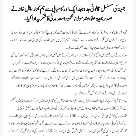
جمعیۃ کی مسلسل قانونی جدوجہد ایک اور کامیابی سے ہم کنار ، اہل خانہ نے
صدر جمعیۃ علماء ہند مولانا محمود اسعد مدنی کا شکریہ ادا کیا ۔
نئی دہلی، 26 نومبر:دہلی کی کرکرڈوما کورٹ نے آج دہلی فسادات میں ماخوذ چھ بےگناہ مسلمانوں کو باعزت بری کردیا۔
بری ہونے والوں میں گلزار، شہزاد، واجد، ساجد، شہباز اور سلیم شامل ہیں۔ ان مقدمات کی پیروی جمعیۃ علماء ہند کے صدر
مولانا محمود اسعد مدنی کی ہدایت پر ایڈوکیٹ سلیم ملک نے کی۔
عدالت نے اپنے فیصلے میں واضح کیا کہ استغاثہ الزامات ثابت کرنے میں مکمل طور پر ناکام رہا اور پیش کردہ شواہد کسی بھی
طرح ملزمان کے خلاف ثابت نہیں ہو سکے۔استغاثہ نے الزام عائد کیا تھا کہ ملزمان نے دورانِ فساد لوٹ مار اور گھروں
میں آگ زنی کی، تاہم دورانِ سماعت یہ الزامات عدالت میں ثابت نہ ہوسکے۔اس لیے ان لوگوں کو بلاشرط باعزت بری
کیا جاتا ہے ۔عدالت کے فیصلے کے بعد متاثرہ خاندان میں خوشی کا ماحول ہے ۔اہل خانہ نے صدر جمعیۃ علماء ہند مولانا محمود
اسعد مدنی کا شکریہ ادا کیا ہے اور کہا کہ گزشتہ پانچ سالوں سے ان کی ٹیم کا تعاون ملتا رہا ، ورنہ ہم مزید مایوسی کا شکار
ہوجاتے ۔ اہل خانہ نے عدالت کا بھی شکریہ ادا کیا ہے ۔
یہ امر قابلِ ذکر ہے کہ جمعیۃ علماء ہند روزِ اوّل سے دہلی فسادات متاثرین کی قانونی امداد میں سرگرم ہے۔ ابتدا میں تنظیم
نے تقریباً 600 مقدمات میں ضمانت دلوانے میں کامیابی حاصل کی۔فی الحال جمعیۃ دہلی فساد سے متعلق 267
مقدمات کی قانونی پیروی کر رہی ہے، جن میں سے 100 سے زائد افراد اب تک باعزت بری ہوچکے ہیں۔ان مقدمات
کی مجموعی نگرانی مولانا نیاز احمد فاروقی، سکریٹری جمعیۃ علماء ہند کر رہے ہیں۔اس سے قبل ناظمِ عمومی جمعیۃ علماء ہند، مولانا
محمد حکیم الدین قاسمی کی نگرانی میں جمعیۃ نے شمال مشرقی دہلی میں فساد متاثرہ 165 مکانات کی ازسرِنو تعمیر کرکے متاثرہ