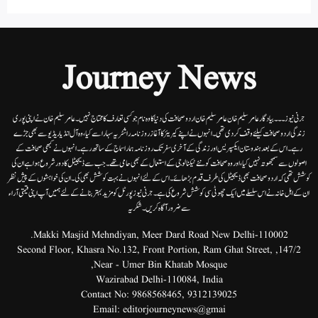
Journey News
جرنی نیوز۔۔۔بیاد گار عامر سلیم خان عامر سلیم خان اردوصحافت کی دنیا کاوہ نام جو کسی تعارف کا محتاج نہیں۔عامرسلیم خان نے اپنی پوری
زندگی اردوصحافت کیلئے وقف کردی تھی۔انہوں نے اپنے کیریئر کا آغاز روزنامہ راشٹریہ سہارا سے کیا،وہ آل انڈیا ریڈیوسے بھی جڑے
رہے۔ اس کے بعد ہندوستان ایکسپریس اور زندگی کے آخری سفر تک روزنامہ ہمارا سماج کے ساتھ رہے۔ انہوں نے کبھی صحافت کے
اصولوں سے سمجھوتہ نہیں کیا، اور وہ صحافت کو نئے ٹیکنالوجی کے استعمال کے بھی حامی تھے۔ جب سے ڈیجیٹل کا دور شروع ہوا ہے ان کی
کوشش تھی کہ اردو صحافت بھی ڈیجیٹل کی طرف قدم بڑھائے۔ اس کے لئے انہوں نے بہت کوشش بھی کی۔ ان کی خواہشوں کے پیش نظر
ان کے اہل خانہ نے اس سلسلے میں ایک چھوٹی سی کوشش شروع کی ہے۔جرنی نیوز پورٹل کو مزید بہتر بنانے کے لئے ہمیں آپ اپنی قیمتی آراء
سے ضرور آگاہ کریں۔شکریہ
Makki Masjid Mehndiyan, Meer Dard Road New Delhi-110002.
147/2, Second Floor, Khasra No.132, Front Portion, Ram Ghat Street,
Near - Umer Bin Khatab Mosque,
Wazirabad Delhi-110084, India
Contact No:
9868568465
,
9312139025
Email:
editorjourneynews@gmai