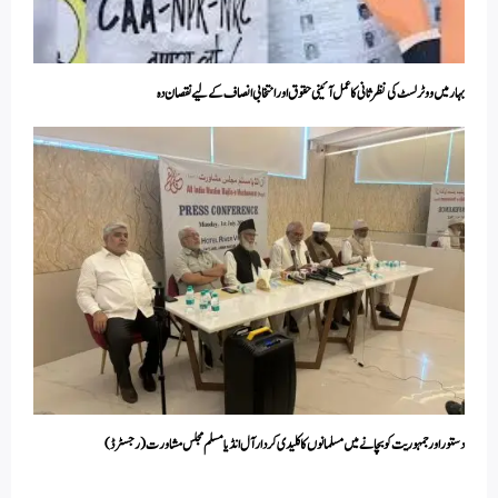
بہار میں ووٹر لسٹ کی نظرثانی کا عمل آئینی حقوق اور انتخابی انصاف کے لیے نقصان دہ
دستور اور جمہوریت کو بچانے میں مسلمانوں کا کلیدی کردار آل انڈیا مسلم مجلس مشاورت (رجسٹرڈ)