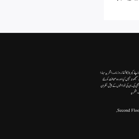
ے کیریئر کا آغاز روزنامہ راشٹریہ سہارا
وتہ نہیں کیا، اور وہ صحافت کو نئے
ھی کی۔ ان کی خواہشوں کے پیش نظر ان
ں۔شکریہ