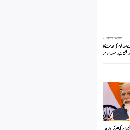
NEXT POST
ے اور قوم کی خدمت کا
ہ بھی ہے۔ صدر مرمو
ند۔ویتنام کا 2030 تک 25 بلین امریکی ڈالر کی تجارت