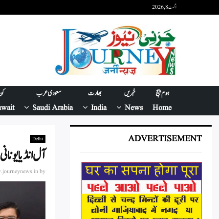
اگست 8, 2026
ہوم پیج
خبریں
بھارت
سعودی عرب
کو
wait
Saudi Arabia
India
News
Home
ADVERTISEMENT
Delhi
آل انڈیا یونان
journeynews.in
by