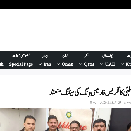
یت
یو اے ای
قطر
عمان
ایران
خصوصی صفحات
ص
th
Special Page
Iran
Oman
Qatar
UAE
Ku
ی طبّی کانگریس فارمیسی وِنگ کی میٹنگ منعقد
www.
جنوری 15, 2026
0