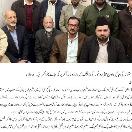
تعمال کی جائیں اور یونانی دوائوں کی پیکنگ میں اردو لازماً تحریر کی جائے: ڈاکٹر سیّد احمد خاں
یس فارمیسی ونگ، نئی دہلی کی میٹنگ زیرصدارت حکیم ارباب الدین (صدر دواخانہ)، دریاگنج، نئی دہلی میں حکیم عزیر بقائی کے مطب میں منعقد
ری جنرل ڈاکٹر سیّد احمد خاں نے کہا کہ مطب میں زیادہ سے زیادہ کلاسیکل میڈیسن کا استعمال کیا جائے اور یونانی دواساز ادارے لازماً دوائوں 
انی دونوں آپس میں لازم و ملزوم ہیں۔ اردو طب یونانی کی پہچان ہے اور بھارت کی شان ہے۔ انہوں نے مزید کہا کہ اردو بھارت میں پیدا ہو
ی ضرورت ہے اور طب یونانی بھارت میں سب سے بہتر صورت حال میں ہے نیز آج کی تاریخ میں بھارت ہی اس کا لیڈر ہے۔
اس موقع پر لکھنؤ میں منعقد ہونے والی 12 فروری کو عالمی یونانی میڈیسن ڈے تقریب کی تیاریوں کا جائزہ لیا گیا۔ میٹنگ کے اہم شرکاء میں ڈاکٹر ذکی الدین، ڈاکٹ
 انور، ڈاکٹر مرزا آصف بیگ، ڈاکٹر فہیم ملک، حکیم نعیم رضا، حکیم محمد مرتضیٰ دہلوی، اسرار احمد اُجینی اور محمد عمران قنوجی وغیرہ شامل تھے۔ تم