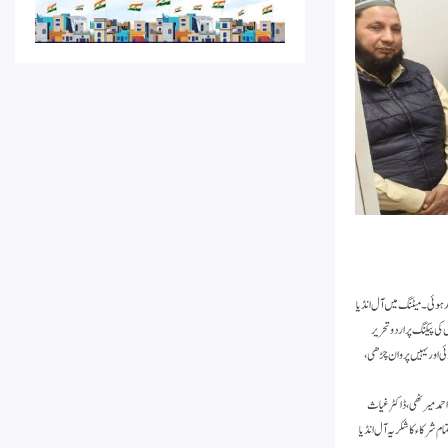
 ہوئی۔ میٹنگ میں آل انڈیا
کی پیکنگ پر اردو تحریر
ئی اور یہیں پروان چڑھی،
ر شکیل احمد میرٹھی، ڈاکٹر غیاث
ام شرکاء کا شکریہ آل انڈیا