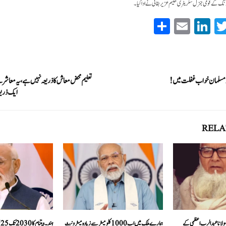
 ونگ کے قومی جنرل سکریٹری حکیم عزیر بقائی نے ادا کیا۔
S
E
Li
T
ha
m
nk
wi
re
ail
ed
tte
In
r
اور مسلمان خواب غفلت میں!
تعلیم محض معاش کا ذریعہ نہیں ہے، یہ معاشر
ایک ذریع
RELA
مولانا عبدالرب اعظمی کے
ہمارے ملک میں اب 1000 کلومیٹر سے زیادہ میٹرو نیٹ
ہ