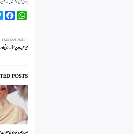
یونانی طبّی کانگریس فارمیسی
Fa
W
ce
ha
bo
ts
ok
A
PREVIOUS POST
ملی حمیت پر ڈاکہ زنی 
pp
TED POSTS
صدر جمعیۃ علماء یوپی حضرت 