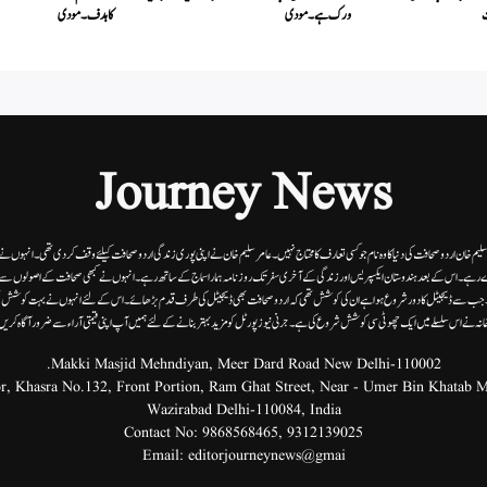
ت
ورک ہے۔ مودی
کا ہدف۔ مودی
Journey News
 سلیم خان اردوصحافت کی دنیا کاوہ نام جو کسی تعارف کا محتاج نہیں۔عامرسلیم خان نے اپنی پوری زندگی اردوصحافت کیلئے وقف کردی تھی۔انہوں نے اپن
 رہے۔ اس کے بعد ہندوستان ایکسپریس اور زندگی کے آخری سفر تک روزنامہ ہمارا سماج کے ساتھ رہے۔ انہوں نے کبھی صحافت کے اصولوں سے سمجھ
ے۔ جب سے ڈیجیٹل کا دور شروع ہوا ہے ان کی کوشش تھی کہ اردو صحافت بھی ڈیجیٹل کی طرف قدم بڑھائے۔ اس کے لئے انہوں نے بہت کوشش ب
انہ نے اس سلسلے میں ایک چھوٹی سی کوشش شروع کی ہے۔جرنی نیوز پورٹل کو مزید بہتر بنانے کے لئے ہمیں آپ اپنی قیمتی آراء سے ضرور آگاہ کری
Makki Masjid Mehndiyan, Meer Dard Road New Delhi-110002.
Wazirabad Delhi-110084, India
Contact No:
9868568465
,
9312139025
Email:
editorjourneynews@gmai