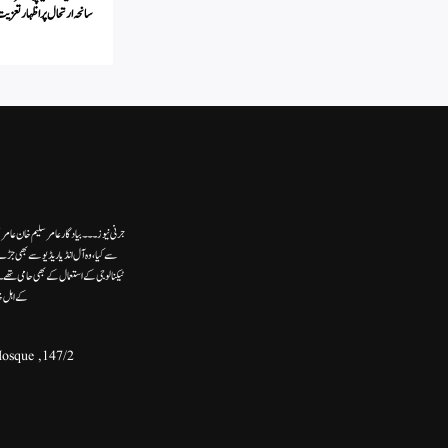
سانحہ ارتحال پر اظہار تعزی
جرنی نیوز۔۔۔بیاد گار عامر سلیم خان عامر
سے کیا،وہ آل انڈیا ریڈیوسے بھی جڑے
ٹیکنالوجی کے استعمال کے بھی حامی تھ
کے اہل خ
147/2, Second Floor, Khasra No.132, Front Portion, Ram Ghat Street, Near - Umer Bin Khatab Mosque,