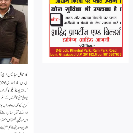
کلاسیکل میڈیسن ترجیحاً اس
نئی دہلی۔ 14 جنوری 2026
آل انڈیا یونانی طبّی کانگر
یونانی طبّی کانگریس کے سکریٹ
کریں کیونکہ اردو اور طب یون
اردو کے تئیں حساس رہنے ک
الدین صدیقی، ڈاکٹر مفتی جاوید