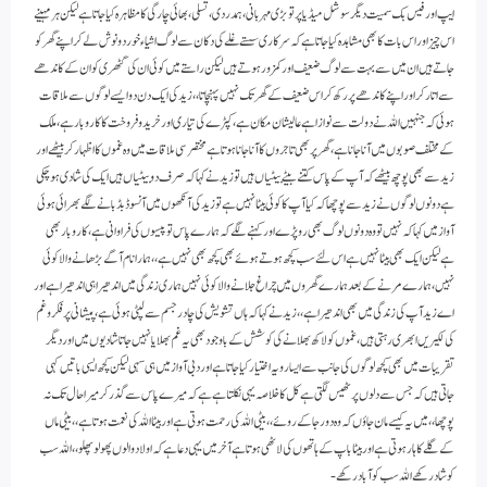
ایپ اور فیس بک سمیت دیگر سوشل میڈیا پر تو بڑی مہربانی، ہمدردی، تسلی، بھائی چارگی کا مظاہرہ کیا جاتا ہے لیکن ہر مہینے
اس چیز اور اس بات کا بھی مشاہدہ کیا جاتا ہے کہ سرکاری سستے غلے کی دکان سے لوگ اشیاء خوردونوش لےکر اپنے گھر کو
جاتے ہیں ان میں سے بہت سے لوگ ضعیف اور کمزور ہوتے ہیں لیکن راستے میں کوئی ان کی گٹھری کو ان کے کاندھے
سے اتار کر اور اپنے کاندھے پر رکھ کر اس ضعیف کے گھر تک نہیں پہنچاتا،، زید کی ایک دن دو ایسے لوگوں سے ملاقات
ہوئی کہ جنہیں اللہ نے دولت سے نوازا ہے عالیشان مکان ہے، کپڑے کی تیاری اور خرید وفروخت کا کاروبار ہے، ملک
کے مختلف صوبوں میں آنا جانا ہے، گھر پر بھی تاجروں کا آنا جانا ہوتا ہے مختصر سی ملاقات میں وہ غموں کا اظہار کر بیٹھے اور
زید سے بھی پوچھ بیٹھے کہ آپ کے پاس کتنے بیٹے بیٹیاں ہیں تو زید نے کہا کہ صرف دو بیٹیاں ہیں ایک کی شادی ہوچکی
ہے دونوں لوگوں نے زید سے پوچھا کہ کیا آپ کا کوئی بیٹا نہیں ہے تو زید کی آنکھوں میں آنسو ڈبڈبانے لگے بھرائی ہوئی
آواز میں کہا کہ نہیں تو وہ دونوں لوگ بھی روپڑے اور کہنے لگے کہ ہمارے پاس تو پیسوں کی فراوانی ہے ، کاروبار بھی
ہے لیکن ایک بھی بیٹا نہیں ہے اس لئے سب کچھ ہوتے ہوئے بھی کچھ بھی نہیں ہے،، ہمارا نام آگے بڑھانے والا کوئی
نہیں، ہمارے مرنے کے بعد ہمارے گھروں میں چراغ جلانے والا کوئی نہیں ہماری زندگی میں اندھیرا ہی اندھیرا ہے اور
اے زید آپ کی زندگی میں بھی اندھیرا ہے،، زید نے کہا کہ ہاں تشویش کی چادر جسم سے لپٹی ہوئی ہے، پیشانی پر فکر و غم
کی لکیریں ابھری رہتی ہیں، غموں کو لاکھ بھلانے کی کوشش کے باوجود بھی یہ غم بھلایا نہیں جاتا شادیوں میں اور دیگر
تقریبات میں بھی کچھ لوگوں کی جانب سے ایسا رویہ اختیار کیا جاتاہے اور دبی آواز میں ہی سہی لیکن کچھ ایسی باتیں کہی
جاتی ہیں کہ جس سے دلوں پر ٹھیس لگتی ہے کل کا خلاصہ یہی نکلتاہے ہے کہ میرے پاس سے گذر کر میرا حال تک نہ
پوچھا،، میں یہ کیسے مان جاؤں کہ وہ دور جاکے روئے،، بیٹی اللہ کی رحمت ہوتی ہے اور بیٹا اللہ کی نعمت ہوتاہے،، بیٹی ماں
کے گلے کا ہار ہوتی ہے اور بیٹا باپ کے ہاتھوں کی لاٹھی ہوتاہے آخر میں یہی دعا ہے کہ اولاد والوں پھولو پھلو،، اللہ سب
کو شاد رکھے اللہ سب کو آباد رکھے-