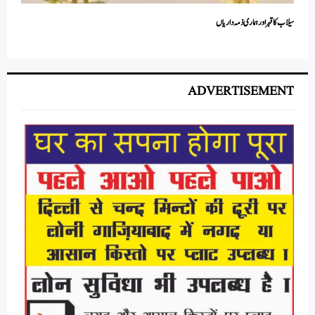
سیلاب کا قہراور ہماری ذمہ داریاں
ADVERTISEMENT