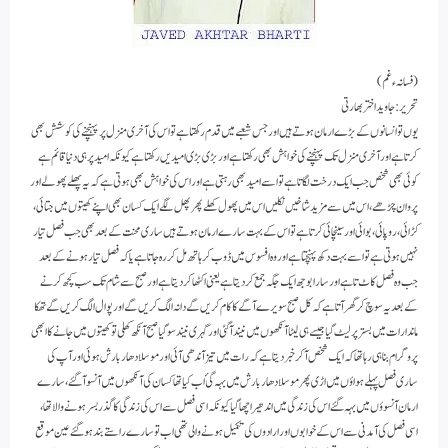
(فسانہء غم )
تحریر: جاوید اختر بھارتی
یوں تو انسانوں کے بڑے ارمان ہوتے ہیں اور جس شعبے میں قدم رکھتا ہے تو اس کی آخری منزل پر پہنچنے کی کوشش بھی
کرتاہے اور آخری منزل تک پہنچنے کی خواہش بھی رکھتا ہے اور بڑی بڑی امیدیں رکھتا ہے کیونکہ امید پر ہی دنیا قائم ہے
کوئی بھی شخص جب ایک درخت لگاتا ہے تو اسے امید بھی رہتی ہے اور اس کی خواہش بھی ہوتی ہے کہ یہ پھلے پھولے اور
پروان چڑھے، اس میں سے مزید شاخیں نکلیں اس میں پھول کھلے پھر پھل لگے ایک کسان بھی اپنے کھیتوں میں جتائی،
کڑائی، روپائی، بوائی اور سینچائی کرتا ہے تو اس کے بہت سارے ارمان ہوتے ہیں ساری محنت کے بعد بھی جب فصل تیار
نہیں ہوتی ہے تو اسے بہت دکھ پہنچتا ہے اور وہ افسوس میں ڈوب کر ہاتھ مل کر رہ جاتا ہے یاکہ فصل تیار ہونے کے بعد
جب وہ فصل کاٹ تا ہے اور سارا بوجھ ایک جگہ جمع کر دیتا ہے یعنی اکٹھا کردیتاہے اور صبح سے شام تک سب کچھ کرنے
کے بعد یہ سوچ کر گھر آتا ہے کہ کل صبح سویرے آگے کا کام کریں گے دانہ الگ کریں گے اور پوال الگ کریں گے تھکا
ماندا رات میں بستر پر لیٹ گیا جیسے ہی لیٹا آنکھوں میں نیند آگئی اور گہری نیند سو گیا صبح آنکھ کھلی تو کھیتوں میں جانے کا ابھی
پروگرام بنا ہی رہا تھا کہ ایک شخص آکر خبر دیتا ہے کہ رات میں تیز آندھی آئی اور موسلا دھار بارش ہوئی اور آپ کی
ساری فصل پہلے ہواؤں میں اڑی پھر موسلا دھار بارش میں بہہ گئ اب کیا تھا کسان کی آنکھوں میں آنسو آگئے، سارے
ارمان آنسوؤں میں بہہ گئے اس کی زندگی میں اندھیرا چھا گیا کیونکہ اسی فصل سے اس کی زندگی کا گذر بسر ہونے والا تھا،
اسی فصل کی آمدنی سے اس کے خوابوں اور ارادوں کی تکمیل ہونے والی تھی اب تو سارے راستے بند ہو گئے عین موقع