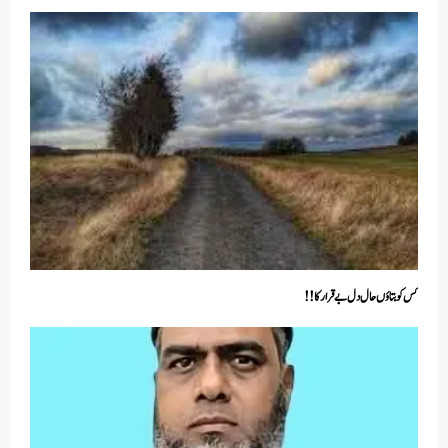
کس کو بتاؤں حال دل بے قرار کا!!