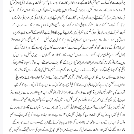
پر تو بہت سے لوگ آئے تسلی بخش کلمات کہے امداد و تعاؤن کا اسے بھروسہ دلایا لیکن حقیقت یہ ہے کہ جو آیا وہ مڑکر گیا
تو دوبارہ نہ ملاقات کا روادار ہوا نہ کبھی بات چیت کی،، بالآخر اس پریشان حال کسان کو اس بات کا احساس ہوگیا کہ زندگی
کی راہوں میں رنج و غم کے میلے ہیں،، قدم قدم پر بھیڑ ہے پھر بھی ہم اکیلے ہیں،، اس کی زندگی میں ترقی کی رفتار میں
بریک لگ گیا اور آگے کا مرحلہ طے کرنا انتہائی دشوار ہوگیا اب جب بھی راتوں کو بستر پر جاتاہے تو اسے دوسروں کے
کھیت نظر آتے ہیں اور لہلہاتی ہوئی فصلیں نظر آتی ہیں پھر اپنے آپ پر نگاہ ڈال تا ہے تو خون کے آنسو روتا ہے نیندیں
اڑجاتی ہیں بستر سے اٹھ جاتاہے اور بدحواسی کے عالم میں کہتا ہے کہ کاش میری فصل سے مجھے بھی نفع حاصل ہوا ہوتا تو
میری زندگی کے حالات بھی خوشگوار ہوتے مگر ہائے رے قسمت سارے خواب چکناچور ہو گئے ، میری زندگی کے
پھول کھلنے سے پہلے ہی مرجھا گئے اور سارے ارمان خس وخاشاک کا شکار ہو گئے کہاں سے میری فصل باد و باراں کی
چپیٹ میں آئی کہ زندگی میں اندھیرا ہی اندھیرا چھا گیا،، زید! کے بھی بڑے ارمان تھے جب ہوش سنبھالا تو والدین کی
انگلی پکڑ کر چلنا سیکھا، کچھ اور دن گذرے تو مدارس میں اساتذہ کرام سے تعلیم حاصل کیا پھر کچھ اور دن گذرا تو رشتہ
ازدواج سے منسلک ہوا اب یہی خواب تھا اور خواہش تھی کہ گلشن میں بہار آئے اللہ کریم اولاد عطا فرمائے بیٹا اور بیٹی
دونوں سے گلشن آباد رہے کوئی بیٹا عالم دین بنے گا تو کوئی فوجی بنے گا، کوئی سیاستداں بنے گا تو کوئی تاجر بنے گا مگر شاید
قدرت کو یہ منظور نہیں تھا زید تو بچپن سے ہی مشکلات کا سامنا کرتا آرہا تھا لیکن جب عمر چالیس سال سے زیادہ ہوئی تو
اب پیشانی پر ایسی لکیریں ابھریں کہ جو مٹنے کا نام نہیں لیتیں اور مٹیں کیسے یعنی زید کے ہاتھوں میں لاٹھی تھمانے والا
کوئی نہیں، زید کی آنکھوں سے آنسو بہے تو پوچھنے والا کوئی نہیں، زید آہیں بھرے اور سسکیاں لے تو ڈھارس بندھانے
والا کوئی نہیں، چاہے کیسا بھی وقت ہو زید کو بیٹے کی شکل میں مشورہ دینے والا اور سہارا دینے والا کوئی نہیں ،، ایک وہ بھی
وقت تھا جب زید کے دوست ساتھ میں بازار اور دیگر مقامات پر جایا کرتے تھے زید کے وہ دوست بڑے امیر ہوگئے
مالدار ہو گئے اللہ انہیں اور دولت سے مالا مال کرے ، ان کے مزاج بھی تبدیل ہو گئے ، ان کی سوسائٹی الگ ہو گئی، ان کی