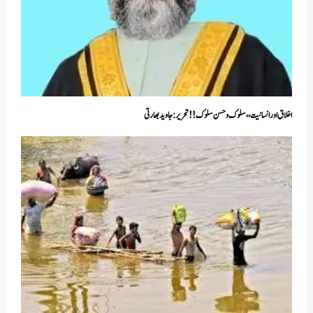
اخلاق اور انسانیت،، سلوک و حسن سلوک !! تحریر: جاوید بھارتی