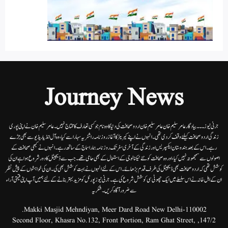
Journey News
جرنی نیوز۔۔۔بیاد گار عامر سلیم خان عامر سلیم خان اردوصحافت کی دنیا کاوہ نام جو کسی تعارف کا محتاج نہیں۔عامرسلیم خان نے اپنی پوری
زندگی اردوصحافت کیلئے وقف کردی تھی۔انہوں نے اپنے کیریئر کا آغاز روزنامہ راشٹریہ سہارا سے کیا،وہ آل انڈیا ریڈیوسے بھی جڑے
رہے۔ اس کے بعد ہندوستان ایکسپریس اور زندگی کے آخری سفر تک روزنامہ ہمارا سماج کے ساتھ رہے۔ انہوں نے کبھی صحافت کے
اصولوں سے سمجھوتہ نہیں کیا، اور وہ صحافت کو نئے ٹیکنالوجی کے استعمال کے بھی حامی تھے۔ جب سے ڈیجیٹل کا دور شروع ہوا ہے ان کی
کوشش تھی کہ اردو صحافت بھی ڈیجیٹل کی طرف قدم بڑھائے۔ اس کے لئے انہوں نے بہت کوشش بھی کی۔ ان کی خواہشوں کے پیش نظر
ان کے اہل خانہ نے اس سلسلے میں ایک چھوٹی سی کوشش شروع کی ہے۔جرنی نیوز پورٹل کو مزید بہتر بنانے کے لئے ہمیں آپ اپنی قیمتی آراء
سے ضرور آگاہ کریں۔شکریہ
Makki Masjid Mehndiyan, Meer Dard Road New Delhi-110002.
147/2, Second Floor, Khasra No.132, Front Portion, Ram Ghat Street,