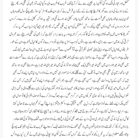
محفل اور مجارٹی الگ ہو گئی لیکن زید بچپن سے لے کر آج تک غریب کا غریب ہی رہ گیا ایک تو زمین کی تنگی اور پھر بیٹے
کے نہ ہونے کی وجہ سے گھر کا خرچ چلانے کے لئے زید قرض لے کر بیرون ملک کا سفر کیا ساڑھے پانچ سال تک وہاں
خون پسینہ بہاتا رہا وہاں بھی قسمت نے ساتھ نہیں دیا اور کمپنی بند ہونے لگی اور نتیجہ یہ ہوا کہ کمپنی نے سارے ورکروں
اور مزدوروں کو وطن واپس بھیج دیا کچھ روشن مستقبل کی امیدیں جگی تھیں کہ پھر اندھیرا چھاگیا،، زید اب گھر پر رہ کر
گھریلو کاموں میں ہاتھ بنٹاتا ہے اور زندگی کا گذر بسر کرتا ہے اور یہ بات برابر کہتا ہے کہ زمین کی تنگی اور بیٹے سے محرومی
ترقی کی راہ میں سب سے بڑی روکاوٹ ہے راتوں کو جب بستر پر جاتاہے تو دوسرے لوگوں کا خیال آتا ہے، ان کے طور
طریقوں کا خیال آتا ہے اور اپنی خالی جھولی نظر آتی ہے تو آنکھوں سے آنسو جاری ہوجاتے ہیں اسی حالت میں نیند لگ
جاتی ہے اور جب آنکھ کھلتی ہے تو بے ساختہ زبان سے یہی جملہ نکلتا ہے کہ اپنی زندگی ایسی ہے کہ ہائے رے قسمت رات
میں بھی اندھیرا اور دن میں بھی اندھیرا یعنی ایک بھی بیٹا نہ ہو تو زندگی میں اندھیرا ہی اندھیرا ہے،، اور بیٹا بھی نہ ہو ساتھ
ہی ساتھ زمین کی تنگی بھی ہو تب تو تنگ دستی سے نکلنے کا راستہ ہموار ہی نہیں ہونے والا،، اس دنیا میں ایسے لوگ بھی
ہیں کہ جن کے پاس دولت بھی ہے، حسن بھی ہے، ہنر بھی ہے، بھرا کنبہ بھی ہے اور ایسے لوگ بھی ہیں کہ جن کے
گھروں میں امیری کا شجر لگتاہے اور اسی وجہ سے ان کا ہر عیب زمانے کو ہنر لگتا ہے ان کی زبان سے نکلنے والی باتیں بڑی
ٹھوس مانی جاتی ہیں اور زید لاکھ سماجی تحریکوں میں سرگرم عمل رہے ، بھاگ دوڑ کرے تو حوصلہ افزائی کا تو سوال ہی
نہیں بلکہ ایسے جملے سے نوازا جاتاہے کہ دل پر ٹھیس پہنچتی ہے ،، اکثر و بیشتر زید اپنے آپ کو غم جہاں سے نڈھال کہتا
ہے، سراپا درد و ملال کہتا ہے،، لوگ گذر جاتے ہیں نگاہ کرم بچائے ہوئے اور زید! پہچاننے کا انتظار ہی کرتا رہ جاتاہے،،
کاش زید کی زندگی بھی ہری بھری ہو تی ،، زید کے بعد بھی کوئی چراغ جلانے والا ہوتا، جب تھک جاتا تو کوئی کاندھا اور
بازوؤں کو پکڑ کر تھامنے والا ہوتا، ہاتھوں میں لاٹھی تھما نے والا ہوتاجسے ٹیک کر وہ اپنے غریب خانے کی دہلیز تک پہونچ
جاتا ،، مجھے معلوم ہے کہ یہ تحریر کچھ لوگوں کے لئے گراں گذرے گی لیکن جو سچائی ہے وہی میں نے تحریر کیا ہے واٹس