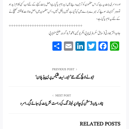
اور دوسری بات یہ ہے کہ اس مضمون کو ترتیب دینے میں زید نام دیا گیا ہے اصل بات کہنے کے لئے اب کسی کا نام زید ہو
تو وہ ہرگز ایسا نہ سوچے کہ میرے بارے میں کہا گیا ہے نہیں بالکل نہیں،، بس مضمون میں اصل حالات کا نقشہ کھینچ نے
کے لئے یہ نام دیا گیا ہے-
++++++++++++++++++++++++++++++
++
جاوید اختر بھارتی (سابق سکریٹری یو پی بنکر یونین) محمدآباد گوہنہ ضلع مئو یو پی
S
E
Li
T
Fa
W
ha
m
nk
wi
ce
ha
re
ail
ed
tte
bo
ts
In
r
ok
A
PREVIOUS POST
جیو نے لانچ کئے نئے ’ جیو۔ نیٹ فلیکس پری پیڈ پلان‘
pp
NEXT POST
چندریان 3 مشن کی چاند پر لینڈنگ کی راست نشریات کی جائے گی۔ اسرو
RELATED POSTS