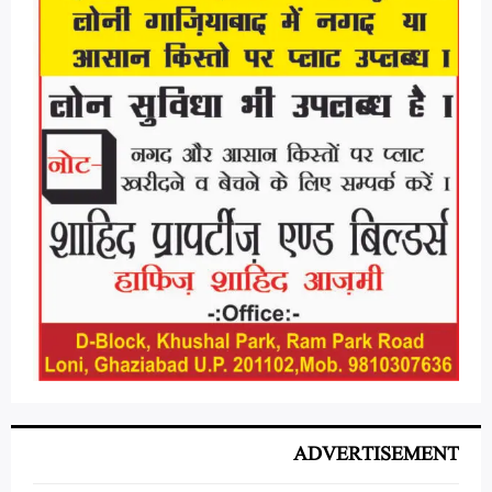
ADVERTISEMENT