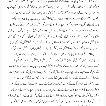
نئی دلی۔ 13؍ ستمبر۔ ایم این این۔ اس بات کو یقینی بنانے کے لیے کہ ہر ہندوستانی کو معیاری ہنر مندی کی ترقی، متعلقہ
مواقع اور کاروباری مدد تک رسائی حاصل ہو، مرکزی وزیر برائے تعلیم اور ہنرمندی کی ترقی اور انٹرپرینیورشپ جناب
دھرمیندر پردھان، نے آج سکل انڈیا ڈیجیٹل ( ایس آئی ڈی) کا آغاز کیا۔ یہ ایک جامع ڈیجیٹل پلیٹ فارم ہے جس کا
مقصد ہنر، تعلیم، روزگار، اور ہندوستان کا کاروباری ماحول میں ہم آہنگی اور تبدیلی لانا ہے۔ یہ پلیٹ فارم ان لاکھوں
ہندوستانیوں کی امنگوں اور خوابوں کو مجسم کرتا ہے جو بہتر مواقع اور روشن مستقبل کی تلاش میں ہیں کیونکہ یہ صنعت
سے متعلقہ ہنر مند کورسز، ملازمت کے مواقع اور انٹرپرینیورشپ سپورٹ میں توسیع کرتا ہے۔ اس تقریب میں شری
راجیو چندر شیکھر، وزیر مملکت، ہنرمندی کی ترقی اور انٹرپرینیورشپ اور الیکٹرانکس، آئی ٹی نے بھی شرکت کی۔سکل
انڈیا ڈیجیٹل ہندوستان کے ہنر مندی، تعلیم، روزگار، اور انٹرپرینیورشپ ایکو سسٹم کے لیے ڈیجیٹل پبلک انفراسٹرکچر
ہے۔ یہ پلیٹ فارم ڈیجیٹل مہارتوں اور ڈیجیٹل خواندگی کو فروغ دینے کے لیے ڈی پی آئی اور ڈیجیٹل معیشت کی تعمیر
کے لیے G20 فریم ورک میں بیان کردہ وژن کے ساتھ بالکل ہم آہنگ ہے۔ یہ تمام سرکاری ہنر مندی اور
کاروباری سرگرمیوں کے لیے ایک جامع معلوماتی گیٹ وے بھی ہے سکل انڈیا ڈیجیٹل کے لانچ کے موقع پر بات
کرتے ہوئے، شری دھرمیندر پردھان نے کہا کہ اسکل انڈیا ڈیجیٹل ایک جدید ترین پلیٹ فارم ہے جس میں مہارت
کے تمام اقدامات کو ایک ساتھ لایا جاتا ہے۔ انہوں نے کہا کہ عالمی ڈیجیٹل پبلک انفراسٹرکچر کے ساتھ ساتھ مہارت
کے فرق کو دور کرنے کے لئے ہندوستان کی وکالت پر اتفاق رائے ہندوستان کی کامیاب G20 صدارت کا مرکز
ہے۔ ڈیجیٹل پبلک انفراسٹرکچر بنانے کی طرف ایک اور چھلانگ لگاتے ہوئے، ایم ایس ڈی ای نے ہندوستان کی متنوع
آبادی کی مہارت کی ضروریات کو پورا کرنے کے لیے ایک اوپن سورس پلیٹ فارم بنایا ہے۔ انہوں نے مزید کہا کہ
اسکل انڈیا ڈیجیٹل ہمارے ڈیموگرافک ڈیویڈنڈ کو استعمال کرنے اور ہندوستان کو عالمی مہارت کے مرکز کے طور پر قائم
کرنے کی طرف ایک اور قدم ہے۔ انہوں نے مزید کہا کہ سیکھنے اور ہنر کی ترقی میں ایک انقلاب، اسکل انڈیا ڈیجیٹل