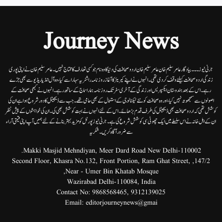
Journey News
جرنی نیوز۔۔۔بیاد گار عامر سلیم خان عامر سلیم خان اردوصحافت کی دنیا کاوہ نام جو کسی تعارف کا محتاج نہیں۔عامرسلیم خان نے اپنی پوری
زندگی اردوصحافت کیلئے وقف کردی تھی۔انہوں نے اپنے کیریئر کا آغاز روزنامہ راشٹریہ سہارا سے کیا،وہ آل انڈیا ریڈیوسے بھی جڑے
رہے۔ اس کے بعد ہندوستان ایکسپریس اور زندگی کے آخری سفر تک روزنامہ ہمارا سماج کے ساتھ رہے۔ انہوں نے کبھی صحافت کے
اصولوں سے سمجھوتہ نہیں کیا، اور وہ صحافت کو نئے ٹیکنالوجی کے استعمال کے بھی حامی تھے۔ جب سے ڈیجیٹل کا دور شروع ہوا ہے ان کی
کوشش تھی کہ اردو صحافت بھی ڈیجیٹل کی طرف قدم بڑھائے۔ اس کے لئے انہوں نے بہت کوشش بھی کی۔ ان کی خواہشوں کے پیش نظر
ان کے اہل خانہ نے اس سلسلے میں ایک چھوٹی سی کوشش شروع کی ہے۔جرنی نیوز پورٹل کو مزید بہتر بنانے کے لئے ہمیں آپ اپنی قیمتی آراء
سے ضرور آگاہ کریں۔شکریہ
Makki Masjid Mehndiyan, Meer Dard Road New Delhi-110002.
147/2, Second Floor, Khasra No.132, Front Portion, Ram Ghat Street,
Near - Umer Bin Khatab Mosque,
Wazirabad Delhi-110084, India
Contact No:
9868568465
,
9312139025
Email:
editorjourneynews@gmai