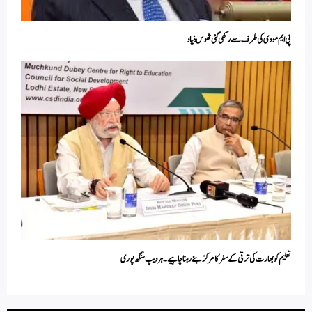
پی ایم مودی کی طرف سے رکھی گئی ٹھوس بنیاد
تعلیم کو بھارت کی ترقی کے سفر کا مرکز بنے رہنا چاہیے۔ ہردیپ سنگھ پوری