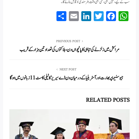
سب کے لیے، کہیں بھی، کسی بھی وقت ہنر مندی کو قابل بنائے گا۔
S
E
Li
T
Fa
W
ha
m
nk
wi
ce
ha
re
ail
ed
tte
bo
ts
In
r
ok
A
PREVIOUS POST
مراکش میں زلزلے کی تباہی کا پانچواں دن، ہلاکتوں کی تعداد تین ہزار کے قریب
pp
NEXT POST
جیو سنیما پر بھارت اور آسٹریلیا کے درمیان ون ڈے سیریز کا ٹیلی کاسٹ11 زبانوں میں ہوگا
RELATED POSTS