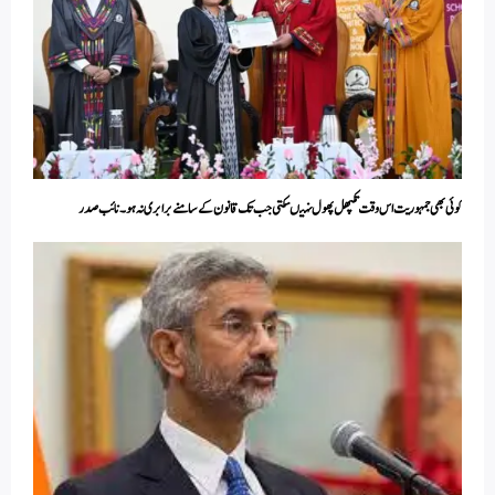
کوئی بھی جمہوریت اس وقت تکپھل پھول نہیںسکتی جب تک قانون کے سامنے برابری نہ ہو۔نائب صدر