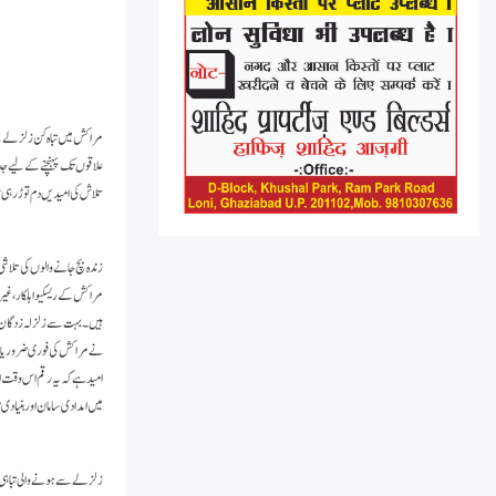
علاقوں تک پہنچنے کے لیے جد
تلاش کی امیدیں دم توڑ رہی ہیں۔ دوسری طرف
زندہ بچ جانے والوں کی تلاش
مراکش کے ریسکیو اہلکار، غی
ہیں۔ بہت سے زلزلہ زدگان کو
امید ہے کہ یہ رقم اس وقت ا
میں امدادی سامان اور بنیادی ض
زلزلے سے ہونے والی تباہی