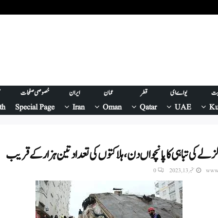
یت
یو اے ای
قطر
عمان
ایران
خصوصی صفحات
ص
th
Special Page
Iran
Oman
Qatar
UAE
Ku
لے کی تباہی کا پانچواں دن، ہلاکتوں کی تعداد تین ہزار کے قریب
www.
ستمبر 13, 2023
0