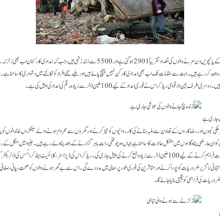
مراکش میں تباہ کن زلزلے کے پانچویں دن مرنے والوں کی تعداد تقریباً 2901 ہو گئی ہے اور 5500 سے زائد زخمی ہیں، جب کہ امدا
وجہد کر رہے ہیں۔بہت سے مقامات تک اب بھی امدادی کارکن نہیں پہنچ پائے ہیں اور ملبے تلے افراد کو نکالنے میں دشواری کا سامنا ہے۔ز
 بین الاقوامی ریڈ کراس نے فوری امداد کے لیے 100 ملین ڈالر سے زیادہ رقم کی امداد کی اپیل کی ہے۔
ی جاری ہے
ر ملکی ٹیموں اور رضاکاروں کے تعاون سے ملبہ ہٹانے کی کارروائیوں کو تیز کرنے اور گھروں سے محروم ہونے والے سینکڑوں خاندانوں کو 
 ان عارضی پناہ گاہوں میں مشکل حالات کا سامنا ہے جہاں وہ چوتھی رات باہر گزارنے کے بعد پناہ لے رہے ہیں۔جنیوا میں منگل کے روز
نے مراکش کی فوری ضروریات فراہم کرنے کے لیے 100 ملین ڈالر سے زیادہ جمع کرنے کی اپیل جاری کی۔ریڈ کراس کی ڈیزاسٹر، کلائمیٹ اینڈ کرائسس 
نتہائی ناگزیر ضروریات کو پورا کرنے اور متاثرین کی فوری طور پر بحالی میں مدد دے گی۔ اس سے بے گھر ہونے والوں کو صحت، پانی، صفائ
روریات کی فراہمی کو یقینی بنایا جائے گا۔