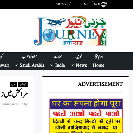
C
Delhi
اگست 7, 2026
26.8
ہوم پیج
خبریں
بھارت
سعودی عرب
کو
wait
Saudi Arabia
India
News
Home
ADVERTISEMENT
بین اقوامی
خبریں
مراکش میں زلز
journeynews.in
by