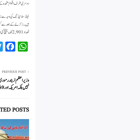
دوسری طرف اقوام متحدہ کے 
لینڈ سلائیڈنگ کی وجہ سے ز
ہیں۔ زلزلے کے بعد سے کئی
تعداد 2,901 تک پہنچ گئی اور 5,530 سے زائد زخمی ہوئے، تاہم ان تعداد میں اضافے کا خدشہ ہے۔
Fa
W
ce
ha
bo
ts
ok
A
PREVIOUS POST
وزیر اعظم نریندر مودی
pp
نہیں بلکہ امریکہ اور ا
TED POSTS