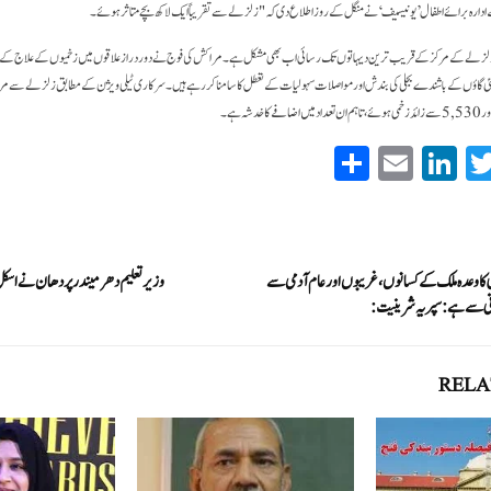
ادارہ برائے اطفال ’یونیسیف‘ نے منگل کے روز اطلاع دی کہ "زلزلے سے تقریباً ایک لاکھ بچے متاثر ہوئے۔
لزلے کے مرکز کے قریب ترین دیہاتوں تک رسائی اب بھی مشکل ہے۔ مراکش کی فوج نے دور دراز علاقوں میں زخمیوں کے علاج کے لیے
 گاؤں کے باشندے بجلی کی بندش اورمواصلات سہولیات کے تعطل کا سامنا کررہے ہیں۔سرکاری ٹیلی ویژن کے مطابق زلزلے سے مر
S
E
Li
T
ha
m
nk
wi
re
ail
ed
tte
In
r
 کا وعدہ ملک کے کسانوں، غریبوں اور عام آدمی سے
وزیر تعلیم دھرمیندر پردھان نے اسکل انڈ
ڈانی سے ہے :سپریہ شرینیت:
RELA