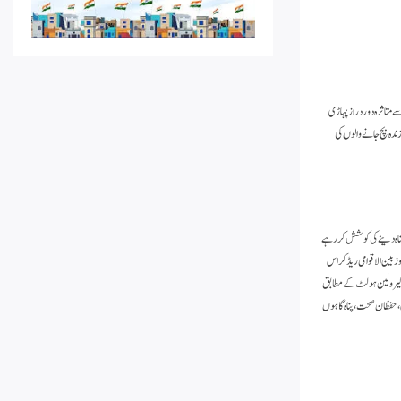
دی کارکنان اب بھی زلزلہ سے متاثرہ دور دراز پہاڑی
ندہ بچ جانے والوں کی
پناہ دینے کی کوشش کر رہے
 بین الاقوامی ریڈ کراس
کی ڈائریکٹر کیرولین ہولٹ کے مطابق
ی، حفظان صحت، پناہ گاہوں