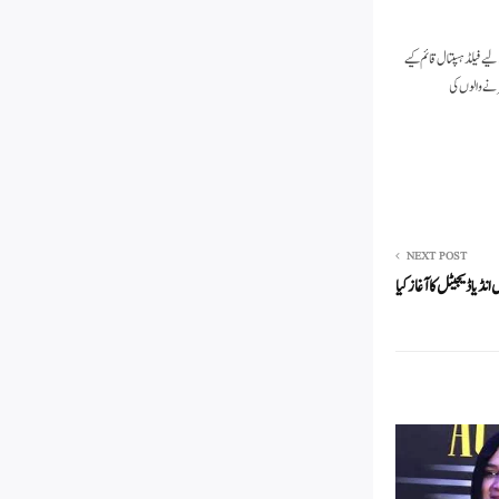
 فیلڈ ہسپتال قائم کیے
نے والوں کی
NEXT POST
یا ڈیجیٹل کا آغاز کیا