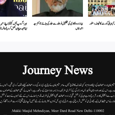
 آباد ہائی کورٹ کا فیصلہ دستور
بہار اردو اکادمی کی تشکیل نو جلد سے جلد کی جائے: ڈاکٹر سید
ہیرا گروپ آف کمپنیز اپنے سنہ
احمد خاں
اپنا عہد وپیمان مکمل کر دیا / عالمہ ڈ
Journey News
 سلیم خان اردوصحافت کی دنیا کاوہ نام جو کسی تعارف کا محتاج نہیں۔عامرسلیم خان نے اپنی پوری زندگی اردوصحافت کیلئے وقف کردی تھی۔انہوں نے اپن
 رہے۔ اس کے بعد ہندوستان ایکسپریس اور زندگی کے آخری سفر تک روزنامہ ہمارا سماج کے ساتھ رہے۔ انہوں نے کبھی صحافت کے اصولوں سے سمجھ
ے۔ جب سے ڈیجیٹل کا دور شروع ہوا ہے ان کی کوشش تھی کہ اردو صحافت بھی ڈیجیٹل کی طرف قدم بڑھائے۔ اس کے لئے انہوں نے بہت کوشش ب
انہ نے اس سلسلے میں ایک چھوٹی سی کوشش شروع کی ہے۔جرنی نیوز پورٹل کو مزید بہتر بنانے کے لئے ہمیں آپ اپنی قیمتی آراء سے ضرور آگاہ کری
Makki Masjid Mehndiyan, Meer Dard Road New Delhi-110002.