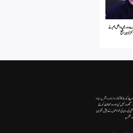
رے دور میں داخل ہم نے
اکٹر نوہیرا شیخ
ے کیریئر کا آغاز روزنامہ راشٹریہ سہارا
وتہ نہیں کیا، اور وہ صحافت کو نئے
ھی کی۔ ان کی خواہشوں کے پیش نظر ان
ں۔شکریہ