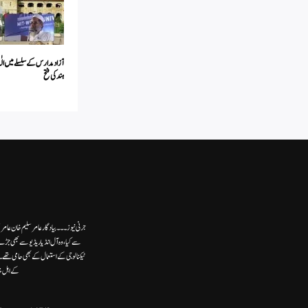
آزاد مدارس کے سلسلے میں الٰہ
ہند کی فتح
جرنی نیوز۔۔۔بیاد گار عامر سلیم خان عامر
سے کیا،وہ آل انڈیا ریڈیوسے بھی جڑے
ٹیکنالوجی کے استعمال کے بھی حامی تھ
کے اہل خ