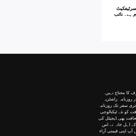
سرٹیفکیٹ
م ہے۔ نائب
ف کا محتاج نہیں۔
ز روزنامہ راشٹریہ
خری سفر تک روزنامہ
 کو نئے ٹیکنالوجی
حافت بھی ڈیجیٹل کی
ے اہل خانہ نے اس
آپ اپنی قیمتی آراء