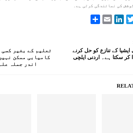
وشش کی نمائندگی کرتی ہے۔
S
E
Li
T
ha
m
nk
wi
re
ail
ed
tte
In
r
ایشیا کے تنازع کو حل کرنے
تعلیم کے بغیر کسی 
ا کر سکتا ہے۔ اردنی ایلچی
کامیابی ممکن نہیں
اندر جملہ علم
RELA