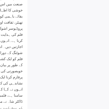
صنعت میں اس بی
خوشی کا اظہار 
بقائے باہمی ک
تھیٹر، ثقافت ا
پروڈیوسر اشوک 
کرنا ہے۔انہوں ن
اجازتیں دیں۔ ا
شوٹنگ کے دوران
فلم کو ایک کشم
کے طور پر بیان
خوبصورتی کی تع
پرفارم کرنا ای
نشاندہی کی کہ
انہوں نے کہا ک
سامنا ہے، فلم
کو پیش کیے ب