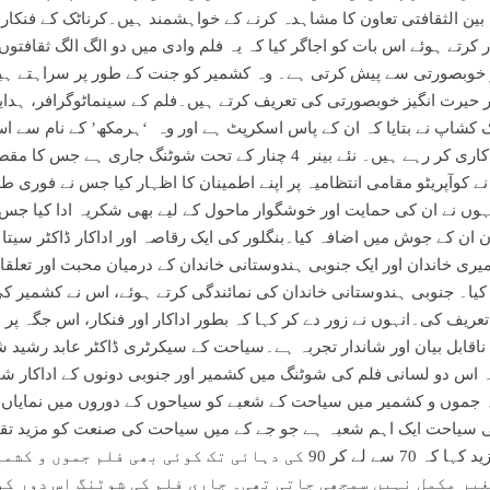
ن الثقافتی تعاون کا مشاہدہ کرنے کے خواہشمند ہیں۔کرناٹک کے فنکارو
کرتے ہوئے اس بات کو اجاگر کیا کہ یہ فلم وادی میں دو الگ الگ ثقافتوں 
و خوبصورتی سے پیش کرتی ہے۔ وہ کشمیر کو جنت کے طور پر سراہتے ہی
ور حیرت انگیز خوبصورتی کی تعریف کرتے ہیں۔فلم کے سینماٹوگرافر، ہدای
کشاپ نے بتایا کہ ان کے پاس اسکرپٹ ہے اور وہ ‘ہرمکھ’ کے نام سے اس
فلم کی ہدایت کاری کر رہے ہیں۔ نئے بینر 4 چنار کے تحت شوٹنگ جاری ہے 
ے کوآپریٹو مقامی انتظامیہ پر اپنے اطمینان کا اظہار کیا جس نے فوری 
نہوں نے ان کی حمایت اور خوشگوار ماحول کے لیے بھی شکریہ ادا کیا جس
 ان کے جوش میں اضافہ کیا۔بنگلور کی ایک رقاصہ اور اداکار ڈاکٹر سیتا 
یری خاندان اور ایک جنوبی ہندوستانی خاندان کے درمیان محبت اور تعلق
 کیا۔ جنوبی ہندوستانی خاندان کی نمائندگی کرتے ہوئے، اس نے کشمیر کی
ریف کی۔انہوں نے زور دے کر کہا کہ بطور اداکار اور فنکار، اس جگہ پر م
ک ناقابل بیان اور شاندار تجربہ ہے۔سیاحت کے سیکرٹری ڈاکٹر عابد رشید ش
 اس دو لسانی فلم کی شوٹنگ میں کشمیر اور جنوبی دونوں کے اداکار ش
ہ جموں و کشمیر میں سیاحت کے شعبے کو سیاحوں کے دوروں میں نمایاں 
ی سیاحت ایک اہم شعبہ ہے جو جے کے میں سیاحت کی صنعت کو مزید تقو
ڈاکٹر شاہ نے مزید کہا کہ 70 سے لے کر 90 کی دہائی تک کوئی بھی فلم ج
غیر مکمل نہیں سمجھی جاتی تھی۔ جاری فلم کی شوٹنگ اس دور کو