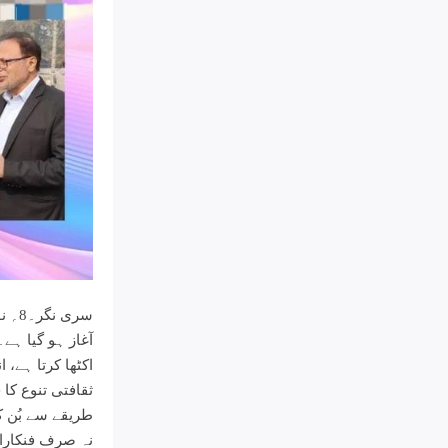
سری 
آغاز ہو گیا ہ
اکٹھا کرتا ہے، 
ثقافتی تنوع کا
طریقے سے بُن ک
نہ صرف فنکاران