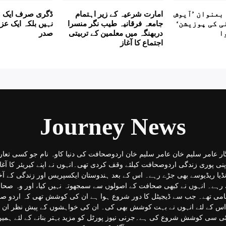
بعنوان ’آیوش
امارت شرعیہ کے زیر اہتمام
ڈگری صرف ایک 
ی کی پوزیشن‘
جامعہ فرقانیہ طیب نگر منسرا
نہیں بلکہ ایک عز
ا
دربھنگہ میں معلمین کے تربیتی
صدر
اجتماع کا آغاز
Journey News
گار عامر سلیم خان عامر سلیم خان اردوصحافت کی دنیا کاوہ نام جو کسی تعار
نی پوری زندگی اردوصحافت کیلئے وقف کردی تھی۔انہوں نے اپنے کیریئر کا آغا
انڈیا ریڈیوسے بھی جڑے رہے۔ اس کے بعد ہندوستان ایکسپریس اور زندگی کے آ
 رہے۔ انہوں نے کبھی صحافت کے اصولوں سے سمجھوتہ نہیں کیا، اور وہ صحافت
امی تھے۔ جب سے ڈیجیٹل کا دور شروع ہوا ہے ان کی کوشش تھی کہ اردو ص
س کے لئے انہوں نے بہت کوشش بھی کی۔ ان کی خواہشوں کے پیش نظر ان ک
 سی کوشش شروع کی ہے۔جرنی نیوز پورٹل کو مزید بہتر بنانے کے لئے ہمیں 