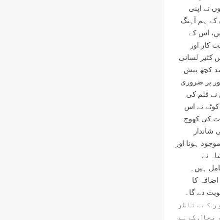
ں نے اپنی
کے ہم آہنگ
ں، اس کے
ت کار اور
 کثیر لسانی
جس کا مقصد کچھ پیش
طور پر ضروری
 نے فلم کی
کوٹے نے اس
ات کی کھوج
 شاندار
وجود ہونا اور
اہ نے
امل ہیں۔
اضافہ کا
یت دے گا۔
موں و کشمیر کے مناظر
 بحال کرنے