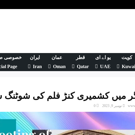
کویت
یو اے ای
قطر
عمان
ایران
خصوصی ص
cial Page
Iran
Oman
Qatar
UAE
Kuwai
 میں کشمیری کنڑ فلم کی شوٹنگ 
www.
نومبر 9, 2023
0