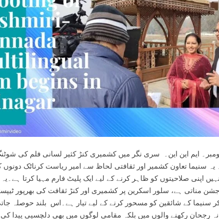
نگر۔8؍ نومبر۔ ایم این این۔ سری نگر میں کشمیری کنڑ کثیر لسانی فلم کی شوٹ
ے۔ یہ سنیما تعاون کشمیر اور ثقافتی لحاظ سے امیر ریاست کرناٹک دونوں ک
انہیں اپنی صلاحیتوں کو ظاہر کرنے کے لیے ایک پلیٹ فارم مہیا کرتا ہے۔یہ 
 جشن مناتی ہے، سلور اسکرین پر کشمیری اور کنڑ ثقافت کی بھرپور ٹیپسٹ
ر سنیما کے شائقین کو مسحور کرنے کے لیے تیار ہے۔اس بلند حوصلہ جات
ہ رجحان رکھنے والوں میں بلکہ مقامی لوگوں میں بھی دلچسپی پیدا کی