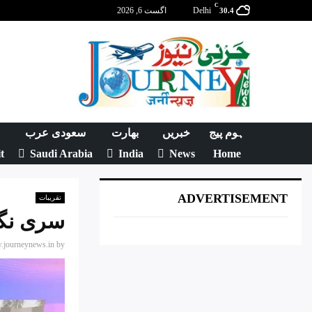
C
Delhi
اگست 6, 2026
30.4
ہوم پیج
خبریں
بھارت
سعودی عرب
t
Saudi Arabia
India
News
Home
ADVERTISEMENT
تقریبات
سری نگر
journeynews.in
by