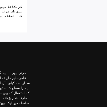
کولکاتا میں 
میں طب یونان
کا انعقاد ہو
جرنی نیوز۔۔۔بیاد 
عامرسلیم خان نے اپ
سہارا سے کیا،وہ آل 
ہمارا سماج کے ساتھ
کے استعمال کے بھی ح
طرف قدم بڑھائے۔ ا
سلسلے میں ایک چھوٹی