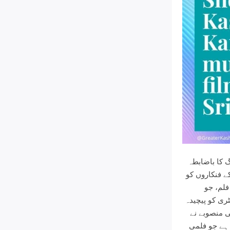
نگ کا باضابطہ
ے فنکاروں کو
فلم، جو
ری کو پیچیدہ
ی منصوبے نے
 ہے جو فلمی