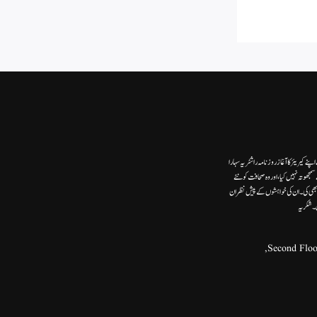
ے کیریئر کا آغاز روزنامہ راشٹریہ سہارا
وتہ نہیں کیا، اور وہ صحافت کو نئے
ھی کی۔ ان کی خواہشوں کے پیش نظر ان
ں۔شکریہ