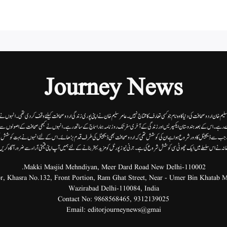
Journey News
 سلیم خان اردوصحافت کی دنیا کاوہ نام جو کسی تعارف کا محتاج نہیں۔عامرسلیم خان نے اپنی پوری زندگی اردوصحافت کیلئے وقف کردی تھی۔انہوں نے اپن
 رہے۔ اس کے بعد ہندوستان ایکسپریس اور زندگی کے آخری سفر تک روزنامہ ہمارا سماج کے ساتھ رہے۔ انہوں نے کبھی صحافت کے اصولوں سے سمجھ
ے۔ جب سے ڈیجیٹل کا دور شروع ہوا ہے ان کی کوشش تھی کہ اردو صحافت بھی ڈیجیٹل کی طرف قدم بڑھائے۔ اس کے لئے انہوں نے بہت کوشش ب
انہ نے اس سلسلے میں ایک چھوٹی سی کوشش شروع کی ہے۔جرنی نیوز پورٹل کو مزید بہتر بنانے کے لئے ہمیں آپ اپنی قیمتی آراء سے ضرور آگاہ کری
Makki Masjid Mehndiyan, Meer Dard Road New Delhi-110002.
Wazirabad Delhi-110084, India
Contact No:
9868568465
,
9312139025
Email:
editorjourneynews@gmai