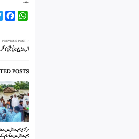
ہے۔
Fa
W
ce
ha
bo
ts
ok
A
PREVIOUS POST
آل انڈیا یونانی طبّی کا
pp
TED POSTS
مرکزی جمعیت اہل حدیث ہند ک
جمعیت اہل حدیث آسام کے س