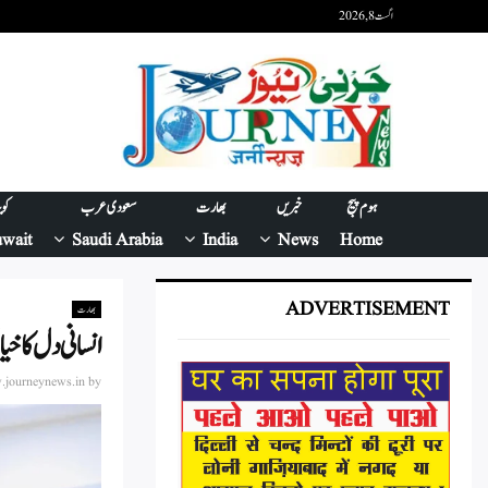
اگست 8, 2026
ہوم پیج
خبریں
بھارت
سعودی عرب
کو
wait
Saudi Arabia
India
News
Home
ADVERTISEMENT
بھارت
انسانی دل کا خ
journeynews.in
by