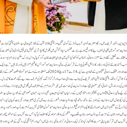
1 ؍ مارچ۔ ایم این این۔ اجمیر شریف میں درگاہ حضرت خواجہ غریب نواز کے گدی نشین اور چشتی فاؤنڈیشن کے چیئرمین حاجی سید سلمان چشتی کو ہارٹ 
می روحانیت مہوتسو میں کلیدی خطبہ دینے کا موقع ملا ہے۔ ہارٹ فلنیس میڈیٹیشن میں گلوبل گائیڈ شری کملیش ڈی پٹیل (داجی( کی بصیرت 
ائد سے تعلق رکھنے والے معزز روحانی رہنماؤں کو اکٹھا کیا، جن میں پیر ضیا عنایت خان، گور گوپال داس، مارک ملٹن، بابا رام دیو، سدھ گ
ب، آنند بھانٹے، ٹونی نادر، فادر کارڈینل انتھونی پولا نے شرکت کی۔عالمی روحانیت مہوتسو، جس کا تھیم "انر پیس ٹو ورلڈ پیس” ہے، ا
اہتمام وزارت ثقافت، حکومت ہند، اور مختلف روحانی تنظیموں کے تعاون سے کیا ۔ 14 سے 17 مارچ 2024 تک منعقد ہونے والے مہوتسو
ات کو تلاش کرنا تھا۔چشتی فاؤنڈیشن اجمیر شریف کی جانب سے داجی صاحب اور آرگنائزنگ ٹیم کی طرف سے دیے گئے دعوت کا تہہ دل 
لوں کی دور اندیش رہنمائی، غیر معمولی قیادت اور انسانیت کی خدمت میں غیر مشروط عزم کے اعتراف میں گلوبل پیس ایوارڈز سے نوازا۔ حا
کے لیے عالمی روحانی پیشواوں، پریکٹیشنرز اور متلاشیوں کے درمیان اتحاد کی اہمیت پر بھی زور دیا۔مہمان خصوصی کے طور پر، حاجی سید سل
وں کی دیکھ بھال میں روحانیت کے جوہر کے ساتھ ساتھ قیادت، الہیات اور شعور کے بارے میں گہری بصیرت اور تجربات کو بیان کیا۔ انہوں
ی کے فروغ کے عظیم وژن میں حصہ ڈالنے کا ایک اہم موقع قرار دیا۔عالمی روحانیت مہوتسو کی افتتاحی تقریب کو عزت مآب صدر جمہوریہ ہن
ب میں ہندوستان کے عزت مآب نائب صدر جناب جگدیپ دھنکھر کی باوقار موجودگی کا مشاہدہ کیا گیا، جس سے تقریب کے موضوع اور جوہر
تقریب میں شرکت پر اپنی مسرت کا اظہار کیا، جو کہ ایک روحانی مرکز اور عالمی برادری میں امن اور ہم آہنگی کی روشنی کے طور پر ہندوس