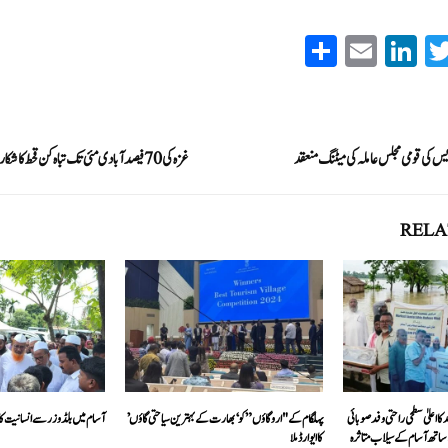
S
E
Li
T
ha
m
nk
wi
re
ail
ed
tte
In
r
نگریس کی قومی مجلس عاملہ کی میٹنگ منعقد
غزہ کی 70 فیصد آبادی مئی تک تباہ کن قحط کا شکار ہو سکتی ہے:اقوام متحدہ
RELA
ااعلیٰ سطحی راحتی وفدصوبائی
پہلگام کے "ارو گاؤں” کو ‘ بھارت کے بہترین سیاحتی گاؤں’
آسام میں بلڈوزر سے انسانیت کا خ
اتھ آسام کے سیلاب متاثرہ
کا ایوارڈ ملا