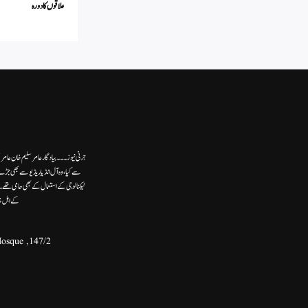
علاقوں کا دورہ
جرنی نیوز۔۔۔بیاد گار عامر سلیم خان عامر
سے کیا،وہ آل انڈیا ریڈیوسے بھی جڑے
ٹیکنالوجی کے استعمال کے بھی حامی تھ
کے اہل خ
147/2, Second Floor, Khasra No.132, Front Portion, Ram Ghat Street, Near - Umer Bin Khatab Mosque,