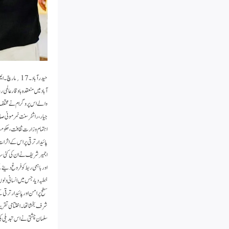
حیدرآباد۔ 7
آبادمیں منعقدہ باوقار عال
والے اس پروگرام نے مختلف عق
جیار، راشٹرسنت نمرمونی صاح
پائیدار ترقی پر اس کے اثر
اجمیر شریف نے ان کی کئی سا
اور باہمی ربط کو فروغ دینے 
خطبہ دیا، جس میں انسانی دل
سطح پر امن اور پائیدار ترق
شرف بخشا تھا۔اختتامی تقری
سلمان چشتی نے اس تبدیلی کی 