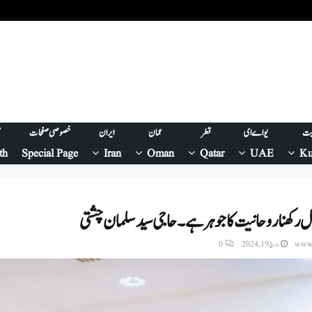
یت
یو اے ای
قطر
عمان
ایران
خصوصی صفحات
ص
th
Special Page
Iran
Oman
Qatar
UAE
Ku
یال رکھنا روحانیت کا جوہر ہے۔ حاجی سید سلمان چشتی
www.
مارچ 19, 2024
0