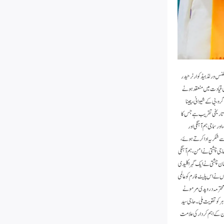
فلنس ورلڈ ہیڈ کوارٹر حیدر
کی قیادت میں منعقد ہونے
رو، بی کے شیوانی، چینا
یک تاریخی تقریب ہے جس کا
 کا مقصد شعور کے ارتقاء اور سماجی ہم آہنگی اور
سے شکریہ ادا کرتے ہوئے،
جی چشتی نے امن، ہم آہنگی
مان چشتی نے ایک گہرا کلیدی
 نے اس پلیٹ فارم کو عالمی
د محترمہ دروپدی مرمو نے
 کو تقویت ملی۔حاجی سید
تان کے اہم کردار کی علامت