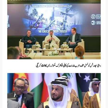
دبئی سپورٹس کونسل متحدہ عرب امارات کی پہلی الیکٹرک سکوٹر ریس کا انعقاد کریگی