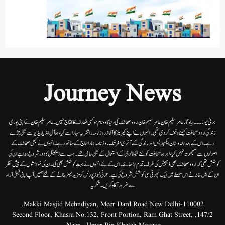
Journey News
جرنی نیوز۔۔۔بیاد گار عامر سلیم خان عامر سلیم خان اردوصحافت کی دنیا کاوہ نام جو کسی تعارف کا محتاج نہیں۔عامرسلیم خان نے اپنی پوری
زندگی اردوصحافت کیلئے وقف کردی تھی۔انہوں نے اپنے کیریئر کا آغاز روزنامہ راشٹریہ سہارا سے کیا،وہ آل انڈیا ریڈیوسے بھی جڑے
رہے۔ اس کے بعد ہندوستان ایکسپریس اور زندگی کے آخری سفر تک روزنامہ ہمارا سماج کے ساتھ رہے۔ انہوں نے کبھی صحافت کے
اصولوں سے سمجھوتہ نہیں کیا، اور وہ صحافت کو نئے ٹیکنالوجی کے استعمال کے بھی حامی تھے۔ جب سے ڈیجیٹل کا دور شروع ہوا ہے ان کی
کوشش تھی کہ اردو صحافت بھی ڈیجیٹل کی طرف قدم بڑھائے۔ اس کے لئے انہوں نے بہت کوشش بھی کی۔ ان کی خواہشوں کے پیش نظر
ان کے اہل خانہ نے اس سلسلے میں ایک چھوٹی سی کوشش شروع کی ہے۔جرنی نیوز پورٹل کو مزید بہتر بنانے کے لئے ہمیں آپ اپنی قیمتی آراء
سے ضرور آگاہ کریں۔شکریہ
Makki Masjid Mehndiyan, Meer Dard Road New Delhi-110002.
147/2, Second Floor, Khasra No.132, Front Portion, Ram Ghat Street,