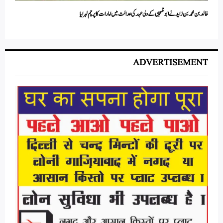
خالد بن محمد بن زاید نے ابوظہبی کے ولی عہد کی عدالت میں امارات کا پرچم لہرایا
ADVERTISEMENT