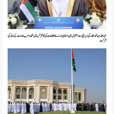
عبداللہ بن محمد الحامد کی زیرقیادت استنبول میں اسلامی وزرائے اطلاعات کی کانفرنس میں متحدہ عرب امارات کے وفد کی
شرکت