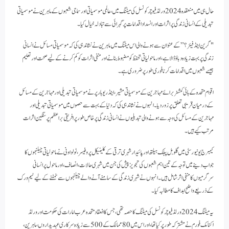
حال ہی میں منعقدہ 2024 ورلڈ فیوچر کونسل کی میٹنگ میں، عالمی موسمیاتی اور سماجی شعبوں کے ماہرین نے موسمیاتی
تبدیلی کے انسانی زندگی پر اثرات اور انسداد اقدامات پر گہرائی سے تبادلہ خیال کیا۔
"گرین اینڈ فیئر؟” کے عنوان سے ہونے والی اس میٹنگ میں ماہرین نے نشاندہی کی کہ موسمیاتی مسائل نے انسانی
زندگی پر بہت زیادہ دباؤ ڈالا ہے، اور ماحولیاتی تحفظ کو مضبوط بنانے اور منفی اثرات کو کم کرنے کے لیے صحت اور تعلیم
جیسے شعبوں میں اقدامات کرنا فوری طور پر ضروری ہے۔
اقوام متحدہ کے ہائی کمشنر برائے مہاجرین کے موسمیاتی مشیر، اینڈریو ہارپر نے موسمیاتی تبدیلی اور مہاجرین کے مسائل
کے درمیان قریبی تعلق پر زور دیا۔ انہوں نے نشاندہی کی کہ دنیا کے بہت سے حصوں میں موسمیاتی تبدیلی اور
مہاجرین کے مسائل کی وجہ سے ہونے والی تبدیلیوں نے انسانی زندگی پر خاص طور پر افریقی براعظم پر سنگین اثرات
مرتب کیے ہیں۔
کیمبرج یونیورسٹی میں گلوبل پبلک ہیلتھ اور پائیدار شہری ترقی کے کلینیکل پروفیسر، ٹولو اونی نے ماحولیاتی چیلنجوں کا
جواب دینے میں توجہ کے تین اہم شعبوں کی تجویز پیش کی جن میں شہری حالات، انصاف، اور ماحول پر انسانی
سرگرمیوں کا منفی اثر شامل ہیں۔ انہوں نے شہری زندگی کے سامنے آنے والے چیلنجوں سے نمٹنے کے لیے ٹیم ورک
کے ذریعے واضح اہداف کا مطالبہ کیا۔
یہ میٹنگ 2024 ورلڈ فیوچر کونسل کی میٹنگ کا حصہ تھی، جس کا انعقاد متحدہ عرب امارات کی حکومت اور ورلڈ
اکنامک فورم نے مشترکہ طور پر کیا تھا، اور اس میں 80 ممالک کے 500 سے زیادہ سرکاری عہدیداروں، ماہرین،