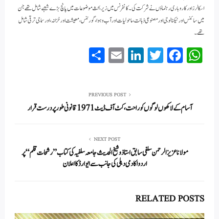
اسکالرز اور کاروباری رہنماؤں نے شرکت کی۔ کانفرنس میں زیر بحث موضوعات میں پانچ بڑے شعبے شامل تھے جن
میں سائنس اور ٹیکنالوجی اور مصنوعی ذہانت، ماحولیات اور آب و ہوا، گورننس، معیشت اور خزانہ، اور سماجی ترقی شامل
تھے۔
S
E
Li
T
Fa
W
ha
m
nk
wi
ce
ha
re
ail
ed
tte
bo
ts
In
r
ok
A
PREVIOUS POST
آسام کے لاکھوں لوگوں کو راحت ، کٹ آف ڈیٹ 1971 قانونی طور پر درست قرار
pp
NEXT POST
مولانا عزیز الرحمن سلفی سابق استاذ وشیخ الحدیث جامعہ سلفیہ کی کتاب ”رشحات قلم“ پر
اردواکادمی دہلی کی جانب سے ایوارڈکا اعلان
RELATED POSTS