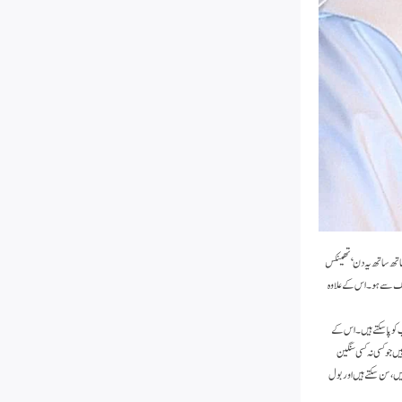
اتھ ساتھ یہ دن ‘ تھینکس
ملک سے ہو۔ اس کے علاوہ
 کو پا سکتے ہیں۔ اس کے
ں جو کسی نہ کسی سنگین
 ہیں، سن سکتے ہیں اور بول