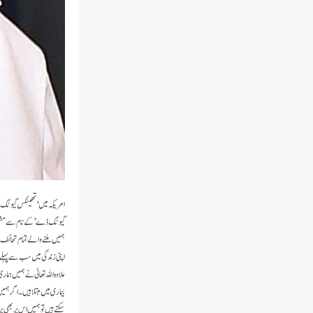
امریکہ میں ‘ تھینکس گیونگ
گیونگ ڈے’ کے نام سے مشہور 
ہمیں ملنے والے تمام تحائف ک
اپنی زندگی میں سب سے پہلے ہ
علاوہ اللہ تعالیٰ نے ہمیں ہم
بیماری میں مبتلا ہیں۔ اگر ہمی
سکتے ہیں تو ہمیں اس پر بھی پر