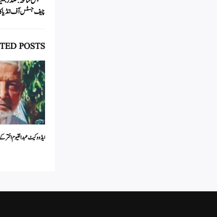
سنبھل سانحہ: صدر جمعیت ع
pp
چیف جسٹس آف انڈیا کا د
TED POSTS
ایڈووکیٹ عبدالقیوم اختر کے ا