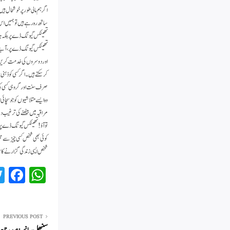
اگر ہم مالی طور پر خوشحال ہی
ساتھ رہ رہے ہیں تو ہمیں اس 
تھینکس گیونگ ڈے پر بلکہ ہر ر
تھینکس گیونگ ڈے پر، آئیے 
اور دوسروں کی خدمت کریں گے
کر سکتے ہیں۔ اگر کسی کو ذہنی
صرف سنت اور گرو ہی کسی کی ر
وہ ایسے متلاشیوں کو جو سچائ
مراقبہ میں بیٹھنے کی ترغیب دی
تو آؤ! تھینکس گیونگ ڈے پر،
کوئی بھی شخص کسی چیز سے محر
شخص ایسی زندگی گزارنے کا ع
Fa
W
ce
ha
bo
ts
ok
A
PREVIOUS POST