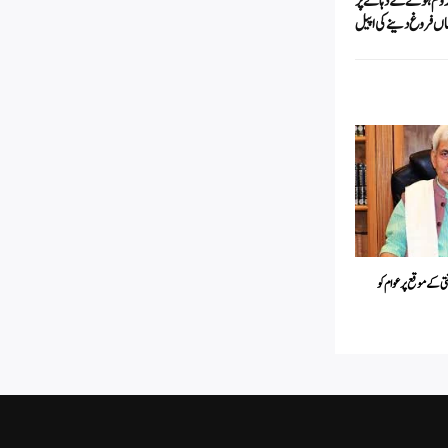
دوم ہونے کے دہانے پر
اں فروغ دینے کی اپیل
ی کے موقع پر عوام کو