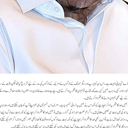
 ڈے’ کی اپنی اہمیت ہے۔ اس دن کو یورپ اور دیگر ممالک کے لوگوں نے امریکہ کے لوگوں کی مدد کے لیے شروع کیا تھا لیکن وقت کے س
ہوا۔ کئی بار جب ہمیں کسی سے کچھ ملتا ہے تو ہم ان کا شکریہ ادا کرتے ہیں۔ چاہے وہ ہمارے خاندان، دوستوں، اساتذہ، معاشرے اور 
ے لیے بھی ہم اوپر والے کا شکر ادا کرتے ہیں۔
میں خداکا شکریہ ادا کرنا چاہیے کیونکہ اس نے ہمیں یہ انسانی جسم دیا ہے۔ صرف اس جسم میں ہی ہم اپنے آپ کو جان سکتے ہیں اور خدا باپ
اری زندگی میں بہت سی نعمتیں عطا کی ہیں۔ اگر ہم صحت مند زندگی گزار رہے ہیں تو ہمیں خدا کا شکر ادا کرنا چاہیے کیونکہ بہت سے لوگ ایسے ہی
ں روزانہ کھانا مل رہا ہے تو اس پر بھی خدا کا شکر ادا کرنا چاہیے کیونکہ بہت سے لوگوں کو دو وقت کا کھانا بھی میسر نہیں ہوتا۔ اگر ہم دیکھ سکتے
وردگا ر کا شکر ادا کرنا چاہیے کیونکہ اس دنیا میں بہت سے لوگ ایسے ہیں جو نہ دیکھ سکتے ہیں، نہ سن سکتے ہیں اور نہ بول سکتے ہیں۔