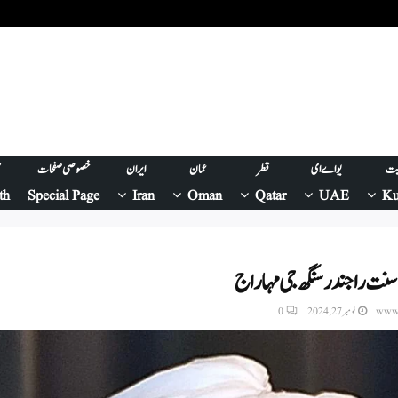
یت
یو اے ای
قطر
عمان
ایران
خصوصی صفحات
ص
th
Special Page
Iran
Oman
Qatar
UAE
Ku
سنت راجندر سنگھ جی مہاراج
www.
نومبر 27, 2024
0