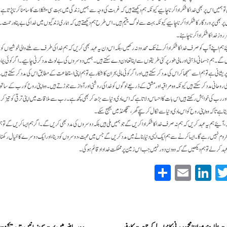
ں تو ہمیں اس پر بھی خدا کا شکر ادا کرنا چاہیے کیونکہ ہم دیکھتے ہیں کہ غربت کی وجہ سے ہمیں زندگی میں بہت سی مشکلات کا سامنا کرنا پڑتا ہ
پر بھی پروردگا ر کا شکر ادا کرنا چاہیے کیونکہ بہت سے لوگ یتیم ہیں۔ اس طرح ہم دیکھتے ہیں کہ ہماری زندگیوں میں خدا کی بے پناہ رحمت 
وز خدا کا شکر ادا کرنا چاہئے۔
ہم اپنے آپ کو صرف خدا کا شکر ادا کرنے تک محدود نہ رکھیں، بلکہ اس دن یہ عہد بھی کریں کہ ہم خدا کی طرف سے ملنے والی خوشیوں 
۔ ہم جسمانی، ذہنی اور مالی طور پر کئی طریقوں سے اپنا تعاون دے سکتے ہیں۔ ہمیں دوسروں کی بے لوث مدد کرنی چاہیے۔ اگر کوئی بیمار 
 پریشانی ہے تو ہم اسے سمجھا کر اس کی مدد کرسکتے ہیں اور اگر کوئی مالی بحران کا شکار ہے تو ہم اپنی استطاعت کے مطابق اس کی مدد کرسکتے ہیں
وحانی مدد کر سکتے ہیں کیونکہ وہ مراقبہ اور مشق کے ذریعے لوگوں کو خدا کی روشنی اور آواز سے جوڑتے ہیں۔ وہ اپنی روح کو رب کے سات
ی اور رب کی خواہش رکھتے ہیں اس بات کا احساس دلاتا ہے کہ اس مادی دنیا سے بڑھ کر بھی کچھ ہے۔ رب سے ملاقات میں اپنی ترقی کو تیز کر
تا ہے تاکہ وہ اپنی روح کو اس مادی دنیا سے نکال کر سچے گھر، سچکھنڈ میں بھیج سکے۔
 آئیے ہم یہ عہد کریں کہ ہم نہ صرف خدا کا شکر ادا کریں گے جو ہمیں ملی ہیں بلکہ دوسروں کی مدد بھی کریں گے۔ اگر ہم ایسا کریں گے تو ہ
وم نہیں رہے گا۔ ایسا کرنے سے ہم ایک ایسی دنیا بنانے میں مدد کریں گے جس میں محبت، دوسروں کو دینا، اور ایک دوسرے کا خیال رکھنا ا
ہد کر لے تو ہم دیکھیں گے کہ وہ دن دور نہیں جب اس زمین پر مملکت خداداد قائم ہو گی۔
S
E
Li
T
ha
m
nk
wi
re
ail
ed
tte
In
r