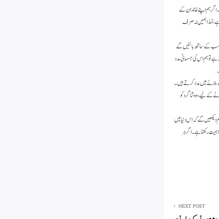
ے۔ اگر ہم اپنے خاندان کے
ہے، لہٰذا ہمیں نہ صرف
کو سب کے ساتھ بانٹیں گے
ہے تو ہم اس کی جسمانی مدد
۔
ھ ملانے میں مدد کرتے ہیں۔
نے کے لیے، وہ شاگرد کو
م دیکھیں گے کہ اس دنیا میں
ہمیت رکھتا ہے۔ اگر ہر
NEXT POST