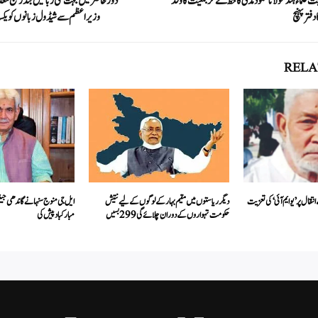
لماء ہند مولانا محمود مدنی کا خط لے کر جمعیت کا وفد
دور حاضر میں بہت سی زبانیں بتدریج مع
فتر پہنچ
وزیراعظم سے شیڈول زبانوں کو یکس
RELA
نتقال پر ’یوایم آئی‘ کی تعزیت
دیگر ریاستوں میں مقیم بہار کے لوگوں کے لیے نتیش
ایل جی منوج سنہا نے گاندھی جینت
حکومت تہواروں کے دوران چلائے گی 299 بسیں
مبارکباد پیش کی