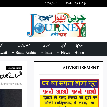
C
Delhi
اگست 6, 2026
29.8
ہوم پیج
خبریں
بھارت
سعودی عرب
کو
wait
Saudi Arabia
India
News
Home
ADVERTISEMENT
Uncategorized
شکرانے کا دن 
journeynews.in
by