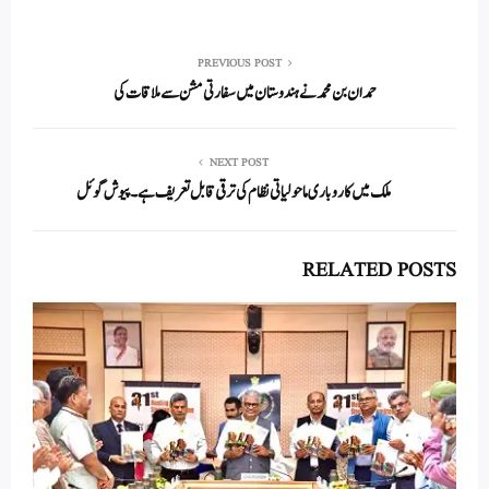
ha
m
nk
wi
ce
ha
re
ail
ed
tte
bo
ts
In
r
ok
A
PREVIOUS POST
حمدان بن محمد نے ہندوستان میں سفارتی مشن سے ملاقات کی
pp
NEXT POST
ملک میں کاروباری ماحولیاتی نظام کی ترقی قابل تعریف ہے ۔ پیوش گوئل
RELATED POSTS