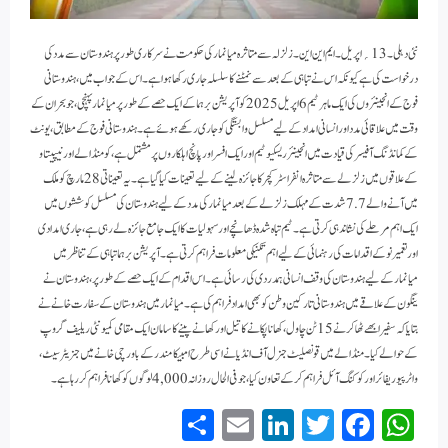
نئی دہلی۔ 13؍اپریل ۔ ایم این این۔ زلزلہ سے متاثرہ میانمار کی حکومت نے سرکاری طور پر ہندوستان سے مدد کی
درخواست کی ہے کیونکہ اس نے تباہی کے بعد سے نمٹنے کا سلسلہ جاری رکھا ہوا ہے۔ اس کے جواب میں، ہندوستانی
فوج کے انجینئروں کی ایک ماہر ٹیم 6 اپریل 2025 کو آپریشن برہما کے ایک حصے کے طور پر میانمار پہنچی، جو بحران کے
وقت میں علاقائی مدد اور انسانی امداد کے لیے مسلسل وابستگی کو جاری رکھے ہوئے ہے۔ہندوستانی فوج کے مطابق، یونٹ
کے کمانڈنگ آفیسر کی قیادت میں انجینئر ریسکیو ٹیم اور ایک افسر اور پانچ اہلکاروں پر مشتمل ہے، کو منڈالے اور نیپیتاو
کے علاقوں میں زلزلے سے متاثرہ انفراسٹرکچر کا جائزہ لینے کے لیے تعینات کیا گیا ہے۔یہ تعیناتی 28 مارچ کو ملک
میں آنے والے 7.7 شدت کے مہلک زلزلے کے بعد میانمار کی مدد کے لیے ہندوستان کی مسلسل کوششوں میں
ایک اہم مرحلے کی نشاندہی کرتی ہے۔ ٹیم تباہ شدہ ڈھانچے اور سہولیات کا ایک جامع جائزہ لے رہی ہے، جاری امدادی
اور تعمیر نو کے اقدامات کی رہنمائی کے لیے اہم تکنیکی معلومات فراہم کرتی ہے۔آپریشن برہما تباہی کے تناظر میں
میانمار کے لیے ہندوستان کی وقف انسانی ہمدردی کی رسائی ہے۔ اس اقدام کے ایک حصے کے طور پر، ہندوستان نے
ینگون کے علاقے میں ہندوستانی تارکین وطن کو بھی امداد فراہم کی ہے۔میانمار میں ہندوستان کے سفارت خانے نے
بتایا کہ سفیر ابھے ٹھاکر نے 15 ٹن چاول، کھانا پکانے کا تیل اور کھانے پینے کا سامان ایک مقامی کمیونٹی ریلیف گروپ
کے حوالے کیا۔ منڈالے میں قونصلیٹ جنرل آف انڈیا نے اسی طرح امبیکا مندر کے باورچی خانے میں جنریٹر سیٹ،
واٹر پیوریفائر اور کوکنگ آئل فراہم کرکے تعاون کیا، جو فی الحال روزانہ 4,000 لوگوں کو کھانا فراہم کر رہا ہے۔
S
E
Li
T
Fa
W