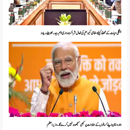
جنگلی حیات کے تحفظ کیلئے مقامی کمیونٹیز کی فعال شراکت داری اہم ہے۔ بھوپیندر یادو
ہندوستان اپنے کسانوں کے مفادات پر کبھی سمجھوتہ نہیں کرے گا۔ وزیر اعظم