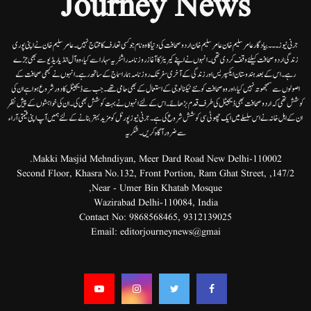
Journey News
جرنی نیوز۔۔۔بیاد گار عامر سلیم خان عامر سلیم خان اردوصحافت کی دنیا کاوہ نام جو کسی تعارف کا محتاج نہیں۔عامرسلیم خان نے اپنی پوری
زندگی اردوصحافت کیلئے وقف کردی تھی۔انہوں نے اپنے کیریئر کا آغاز روزنامہ راشٹریہ سہارا سے کیا،وہ آل انڈیا ریڈیوسے بھی جڑے
رہے۔ اس کے بعد ہندوستان ایکسپریس اور زندگی کے آخری سفر تک روزنامہ ہمارا سماج کے ساتھ رہے۔ انہوں نے کبھی صحافت کے
اصولوں سے سمجھوتہ نہیں کیا، اور وہ صحافت کو نئے ٹیکنالوجی کے استعمال کے بھی حامی تھے۔ جب سے ڈیجیٹل کا دور شروع ہوا ہے ان کی
کوشش تھی کہ اردو صحافت بھی ڈیجیٹل کی طرف قدم بڑھائے۔ اس کے لئے انہوں نے بہت کوشش بھی کی۔ ان کی خواہشوں کے پیش نظر
ان کے اہل خانہ نے اس سلسلے میں ایک چھوٹی سی کوشش شروع کی ہے۔جرنی نیوز پورٹل کو مزید بہتر بنانے کے لئے ہمیں آپ اپنی قیمتی آراء
سے ضرور آگاہ کریں۔شکریہ
Makki Masjid Mehndiyan, Meer Dard Road New Delhi-110002.
147/2, Second Floor, Khasra No.132, Front Portion, Ram Ghat Street,
Near - Umer Bin Khatab Mosque,
Wazirabad Delhi-110084, India
Contact No:
9868568465
,
9312139025
Email:
editorjourneynews@gmai