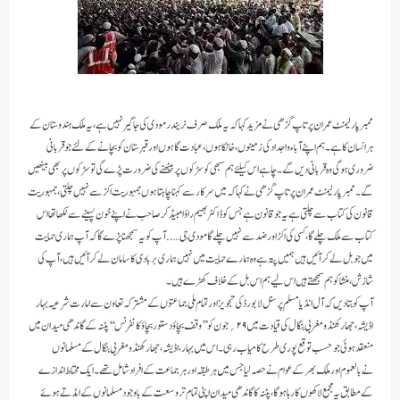
ممبر پارلیمنٹ عمران پرتاپ گڑھی نے مزید کہا کہ یہ ملک صرف نریندر مودی کی جاگیر نہیں ہے، یہ ملک ہندوستان کے
ہر انسان کا ہے۔ہم اپنے آباءواجداد کی زمینوں،خانکاہوں، عبادت گاہوں اور قبرستان کو بچانے کے لئے جو قربانی
ضروری ہوگی وہ قربانی دیں گے۔ چاہے اس کیلئے ہم سبھی کو سڑکوں پر بیٹھنے کی ضرورت پڑے گی تو سڑکوں پر بھی بیٹھیں
گے۔ ممبر پارلیمنٹ عمران پرتاپ گڑھی نے کہا کہ میں سرکار سے کہنا چاہتا ہوں جمہوریت اکڑ سے نہیں چلتی، جمہوریت
قانون کی کتاب سے چلتی ہے یہ جو قانون ہے جس کو ڈاکٹر بھیم راؤ امبیڈکر صاحب نے اپنے خون پسینے سے لکھا تھا اس
کتاب سے ملک چلے گا، کسی کی اکڑ اور ضد سے نہیں چلے گا مودی جی….. آپ کویہ سمجھنا پڑے گا کہ آپ ہماری حمایت
میں جو بل لے کر آئیں ہیں ہمیں پتہ ہے وہ ہمارے حمایت میں نہیں ہماری بربادی کا سامان لے کر آئیں ہیں، آپ کی
شازش،منشا کو ہم سمجھتے ہیں اس لیے ہم اس بل کے خلاف کھڑے ہیں۔
آپ کو بتادیں کہ آل انڈ یا مسلم پرسنل لا بورڈ کی تجویز اور تمام ملی جماعتوں کے مشترکہ تعاون سے امارت شرعیہ بہار
اڈیشہ ، جھارکھنڈ ومغربی بنگال کی قیادت میں ۲۹؍جون کو’’ وقف بچاؤ دستور بچاؤ کانفرنس‘‘پٹنہ کے گاندھی میدان میں
منعقد ہوئی جو حسب توقع پوری طرح کامیاب رہی۔اس میں بہار،اڈیشہ ،جھارکھنڈ ومغربی بنگال کے مسلمانوں
نےبالعموم اور ملک بھر کے عوام نے حصہ لیا جس میں ہر طبقہ اور ہر جماعت کے افراد شامل تھے۔ ایک محتاط اندازے
کے مطابق یہ مجمع لاکھوں کا رہا ہوگا،پٹنہ کا گاندھی میدان اپنی تمام تر وسعت کے باوجود مسلمانوں کے امڈ تے ہوئے