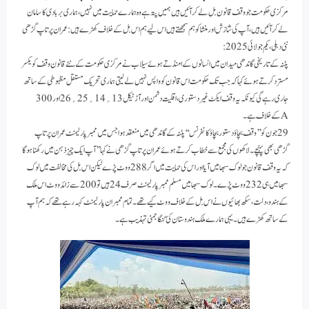
مرکزی حکومت جو وقف قانون بل لے کر آئیں ہیں ہمیں پتہ ہے وہ ہمارے حمایت میں نہیں، ہماری بربادی کا سامان
لے کر آئیں ہیں، آپ کی شازش اور منشا کو ہم سمجھتے ہیں اس لیے ہم اس بل کے خلاف کھڑے ہیں: عمران پرتاپ گڑھی
نئی دہلی، یکم جولائی 2025:
پٹنہ کے تاریخی گاندھی میدان میں انسانوں کے امنڈتے ہوئے سیلاب نے مرکزی حکومت کے نئے قانون وقف کو یکسر
مسترد کرتے ہوئے کہاکہ جب تک حکومت اس قانون کو واپس نہیں لے لیتی ہماری تحریک مستقل مظبوطی کے ساتھ
جاری رہے گی کیونکہ یہ وقف ایکٹ غیر دستور ی، اقلیت دشمن اور آڑ ٹیکل 13؍14؍25؍26 اور 300
Aکے خلاف ہے ۔
29جون کو’’ وقف بچاؤ دستور بچاؤ کانفرنس‘‘پٹنہ کے گاندھی میں منعقد ہوا جس میں ممبر پارلیمنٹ عمران پرتاپ
گڑھی بھی پہنچے۔ لاکھوں کی مجمع سے خطاب کرتے ہوئے عمران پرتاپ گڑھی نے کہا ’’آپ ایک چیز ذہن میں رکھنا ہوگا
کہ یہ وقف قانون جو لوک سبھا میں آیا اور اس کی حمایت میں اگر 288ووٹ پڑے لیکن اس بل کی مخالفت میں لوک
سبھا میں ہی 232ووٹ پڑے۔ لوک سبھا میں مسلم ممبرپارلیمنٹ صرف 24ہیں تو 200سے زائد ووٹ اس ملک
کے ہندو، دلت، سکھ بھائیوں نے اس بل کے خلاف ووٹ کیے تھے۔ تمام ممبران پارلیمنٹ کہہ رہے تھے کہ ہم آپ
کے ساتھ کھڑے ہیں۔یہی ہمارے ملک ہندوستان کی گنگا جمنی تہذیب ہے۔