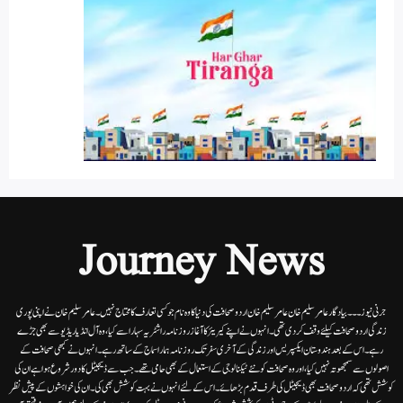
Journey News
جرنی نیوز۔۔۔بیاد گار عامر سلیم خان عامر سلیم خان اردوصحافت کی دنیا کاوہ نام جو کسی تعارف کا محتاج نہیں۔عامرسلیم خان نے اپنی پوری
زندگی اردوصحافت کیلئے وقف کردی تھی۔انہوں نے اپنے کیریئر کا آغاز روزنامہ راشٹریہ سہارا سے کیا،وہ آل انڈیا ریڈیوسے بھی جڑے
رہے۔ اس کے بعد ہندوستان ایکسپریس اور زندگی کے آخری سفر تک روزنامہ ہمارا سماج کے ساتھ رہے۔ انہوں نے کبھی صحافت کے
اصولوں سے سمجھوتہ نہیں کیا، اور وہ صحافت کو نئے ٹیکنالوجی کے استعمال کے بھی حامی تھے۔ جب سے ڈیجیٹل کا دور شروع ہوا ہے ان کی
کوشش تھی کہ اردو صحافت بھی ڈیجیٹل کی طرف قدم بڑھائے۔ اس کے لئے انہوں نے بہت کوشش بھی کی۔ ان کی خواہشوں کے پیش نظر