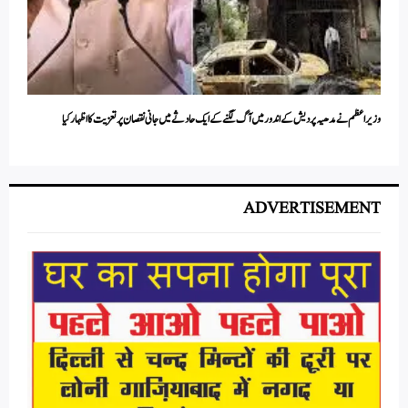
وزیر اعظم نے مدھیہ پردیش کے اندور میں آگ لگنے کے ایک حادثے میں جانی نقصان پر تعزیت کا اظہار کیا
ADVERTISEMENT