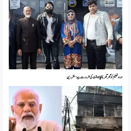
اردو تعلیم کو گھر گھر پہنچانا وقت کی ضرورت ہے:مقررین