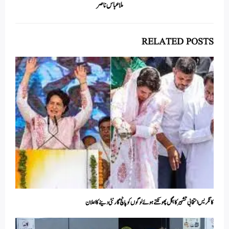
ملا عباس ناصر
RELATED POSTS
کانگریس انتخابی تشہیر کا بگل پھونکتے ہوئے لوگوں کو پانچ گارنٹی دینے کا اعلان