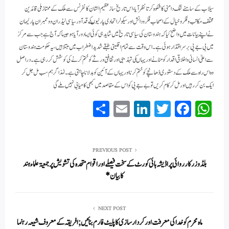
سیلاب کے سامنے تنگ دامنی کا شکوہ کرتا نظر آیا ،اس تاریخ ساز عظیم الشان کانفرنس سے ملک کےممتاز ملی قائدین
مختلف مکاتب و فکر و خیال کے اصحاب فکر و دانش اور سیکولر اتحادی پارٹیوںکے قدآور سیاسی لیڈران و و ممبران پارلیمان
نے اپنے بیانات میں واضح کیا کہ ہندوستان کی سیاسی تاریخ میں شاید ہی کو ئی ایسادور آیا ہو جیساکہ آج ہے جب سے مرکز
میں بی جے پی بر سر اقتدارہوئی ہے۔ اس وقت سے تمام اقلیتی طبقے شدید اضطراب میں مبتلا ہیں ،یہ حکومت ہندوستان
سے اعلی ٰ انسانی و اخلاقی اقدار کومٹا نے اور یہاںکی تہذیبی اور ثقافتی ورثے کو ختم کرنے کی کوشش کررہی ہے۔ دراصل
وہ اس راہ سے ملک کے دستوری ڈھانچے کو ختم کرنا اور یہاں کے آئین کو بدلا نا چاہتی ہے۔لہٰذ اگر ہم سب مل جل کر
ایک بن کر رہیں اور مل کر کام کریں تو بے جے پی کو اس کے مقاصد میں کبھی کامیابی نہیں ملے گی
S
E
Li
T
Fa
W
ha
m
nk
wi
ce
ha
re
ail
ed
tte
bo
ts
In
r
ok
A
PREVIOUS POST
بلڈوزر کارروائی پر اڈیشہ ہائی کورٹ کے سخت فیصلے اور اقوام متحدہ کی تشویش پر جمعیۃ علماء ہند
pp
کابیان*
NEXT POST
ماہ محرم کو خدا کی معرفت اور کردار سازی کا پلیٹ فارم بنائیں; افریقہ کے معروف شیعہ رہنما