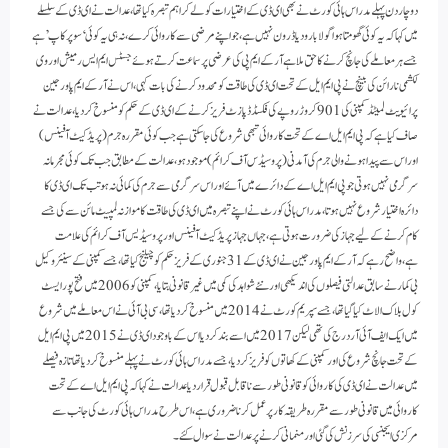
دو چار دن پہلے مدراس ہائی کورٹ نے بھی ای ڈی کے اختیارات کو لے کر اہم تبصرہ کیا تھا،عدالت نے ای ڈی کے سلسلے
میں کہا کہ یہ کوئی گھومتا ہوا گولا بارود یا ڈرون نہیں ہے،جو اپنے مرضی سے کاروائی کرے، نہ ہی یہ کوئی ‘سوپر کاپ’ ہے
جسے ہر معاملے کی جانچ کرنے کا حق ملا ہے آرکے ایم پی کی عرضی پر سماعت کرتے ہوئے جسٹس ایم ایس رمیش اور وی
لکشمی نارائن کی بینچ نے پی ایم ایل کے تحت ای ڈی کی طاقت کو محدود کرنے کی بات کہی،اس نے آر کے ایم پاور جین
پرائیویٹ لمیٹڈ کمپنی کی 901 کروڑ روپے کی فکسڈ ڈپازٹ فریز کرنے کے ای ڈی کے حکم کو منسوخ کردیا، عدالت نے
صاف کیا ہے کہ پی ایم ایل اے کے تحت کاروائی تبھی شروع کی جا سکتی ہے جب کوئی مقررہ جرم (پریڈ کیٹ آفینس)
اور اس سے پیدا ہونے والی جرم کی آمدنی (پروسیڈس آف کرائم) موجود ہو،عدالت کے مطابق جب تک کوئی مجرمانہ
سرگرمی نہیں ہوتی جو پی ایم ایل اے کے دائرے میں آئے اور اس سرگرمی سے جرم کی کمائی نہ ہو تب تک ای ڈی کا
دائرہ اختیار شروع نہیں ہوتا،مدراس ہائی کورٹ نے اپنے تبصرہ میں ای ڈی کی طاقت کا موازنہ لمپیٹ مائن سے کی جسے
کام کرنے کے لیے جہاز کی ضرورت ہوتی ہے،جہاں جہاز پریڈ کیٹ آفینس اور پروسیڈیس آف کرائم کی علامت
ہے،واضح رہے کہ آر کے ایم پاور جین نے ای ڈی کے31 جنوری کے فریز حکم کو چیلنج کیا تھا،جسے کمپنی کے سینئر وکیل
بی کمار نے سابق عدالتی فیصلوں کی اندیکھی اور نئے شواہد کی کمی میں غیر قانونی بتایا، کمپنی کو 2006 میں فتح پور ایسٹ
کول بلاک الاٹ کیا گیا تھا،جسے سپریم کورٹ نے 2014 میں منسوخ کر دیا تھا،سی بی آئی نے اس معاملے میں شروع
میں ایک ایف آئی آر درج کی تھی لیکن 2017 میں اسے بند کر دیا اس کے باوجود ای ڈی نے 2015 میں پی ایم ایل
کے تحت جانچ شروع کی اور کمپنی کے کھاتوں کو فریز کردیا، جسے مدراس ہائی کورٹ نے پہلے منسوخ کر دیا تھا تازہ فیصلے
میں عدالت نے ای ڈی کی کاروائی کو قانونی طور سے ناقابل قبول قرار دیا عدالت نے کہا کہ پی ایم ایل اے کے تحت
کاروائی میں قانونی طور سے مقررہ طریقہ کار پر عمل کرنا ضروری ہے،اس طرح مدراس ہائی کورٹ کی جانب سے
مرکزی ایجنسی کی سرزنش کی گئی اور منمانی کرنے پر عدالت نے سوال کئے۔