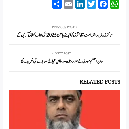
S
E
Li
T
Fa
W
ha
m
nk
wi
ce
ha
re
ail
ed
tte
bo
ts
In
r
ok
A
PREVIOUS POST
مرکزی وزیر داخلہ امت شاہ ’قومی کوآپریٹو پالیسی 2025‘ کی نقاب کشائی کریں گے
pp
NEXT POST
وزیراعظم مودی نے ہندوستان-برطانیہ تجارتی معاہدے کی تعریف کی
RELATED POSTS