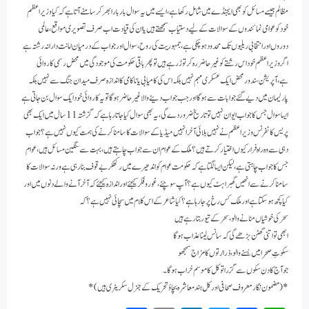
مظالم جیسے مسائل کو بھی ایجنڈے میں شامل رکھا ہے،ایسے میں یہ سوال بار بار ابھر کر سامنے آتا ہے کہ کیا وزیراعظم
خود کو عوامی نمائندوں کے سوالات کے لیے دستیاب سمجھتے ہیں یا ان کی قیادت اب صرف تصویری مواقع،عالمی
دوروں اور انتخابی ریلیوں تک محدود ہو چکی ہے،جمہوریت کی روح،سوال اور جواب کے درمیان امانت دارانہ رشتہ ہے
اگر وزیراعظم خود اس رشتے کو غیر حاضر رہ کر توڑ رہے ہیں تو پھر باقی حکومت کی موجودگی میں محض رسمی کاروائی
ہے،آپریشن سندور محض ایک عسکری مہم نہیں بلکہ اس کی کامیابی یا ناکامی کا اندازہ صرف میدان جنگ سے نہیں بلکہ
پارلیمان میں دیے گئے جوابات سے ہوگا اور جب جواب دینے والا غیر حاضر ہوگا تو یہ کاروائی خود ایک سوال بن جاتی ہے
ایسا سوال جس کا جواب ایوان نہیں تو تاریخ ضرور دے گی،یہ بھی سوال کیا جاتا رہا ہے کہ گزشتہ 11 سال میں ایک بھی
پریس کانفرنس وزیراعظم نے نہیں بلائی آخر انہیں میڈیا کے سوالات کا سامنا کرنے کی ہمت کیوں نہیں ہے؟ جواب
دہی سے وہ راہ فرار کیوں اختیار کرتے ہیں؟ ملک کے عوام ان سے جواب چاہتے ہیں،بہت سے سنگین مسائل ہیں، عوام
جس کا جواب چاہتی ہے،لیکن ایسا لگتا ہے کہ حکومت عوام کو اندھیرے میں رکھکر بے قوف بنارہی ہے ورنہ سوالات کا
سامنا کرنے سے انھیں گھبراہٹ کیوں ہے؟ آپ سوچئے،غور وفکر کیجئے اور اندازہ کیجئے کہ آخر آنے والے دنوں میں اور
کیا کچھ ہو سکتا ہے اور ملک کس رخ پر جا رہا ہے؟ کیا شاعر کے اس کلام میں سچائی نہیں ہے؟ کہ
​سحر کی خوشیاں منانے والو،سحر کے تیور بتا رہے ہیں​
ابھی تو اتنی گھٹن بڑھے گی کہ سانس لیناعذاب ہوگا
​سکوتِ صحرا میں بسنے والو،ذرا رُتوں کا مزاج سمجھو​
جو آج کا دن سکوں سے گزرا تو کل کا موسم خراب ہوگا​۔
*(مضمون نگار معروف صحافی اور کل ہند معاشرہ بچاؤ تحریک کے جنرل سکریٹری ہیں)*