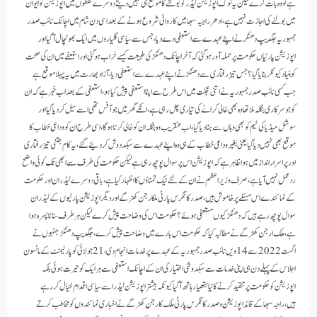
ہے تو وہ بات کرے لیکن یہ لوگ اپوزیشن لیڈر کو بولنے کا موقع ہی نہیں دیتے دوسرے لفظوں میں اپوزیشن کو ایوان
میں بولنے کی اجازت نہیں ہے،ادھر راجیہ سبھا میں کاروائی شروع ہونے کے بعد اسی دن شام میں اچانک نائب صدر
جمہوریہ جگدیپ دھنکر نے اپنے عہدے سے استعفی دے دیا،جس سے سیاسی گلیاروں میں ایک بھونچال آگیا اور
اپوزیشن پارٹیاں حکومت پر حملہ آور ہو گئی کہ آخر اچانک دھنکڑ کی طبیعت کیسے خراب ہو گئی اور استعفے میں ان کی صحت
کو بنیاد کیونکر بنایا گیا؟جس تیز رفتاری سے دھنکڑ نے اپنے عہدے سے استعفی دیا، آزاد بھارت میں یہ پہلا موقع ہے
جب کسی نائب صدر جمہوریہ نے اتنی عجلت میں اس طرح سے اپنا استعفی پیش کیا ہو،استعفی کے بعد اب خبر ہے کہ ان
کو جو سرکاری بنگلہ ملا تھا وہ بھی خالی کرانے کی تیاری چل رہی ہے،انکے گھر میں جوآفس تھی اسے سیل کردیا گیا اور
سوشل میڈیا کی ٹیم کو بھی وہاں سے ہٹادیاگیا،اب عنقریب وہ بنگلہ ان کو خالی کرنا ہوگا،اسی طرح ان کو وداعی خطاب کا
موقع بھی نہیں دیا گیا یعنی بغیر وداعی خطاب کے ہی وہ اپنے عہدے سےسبکددوش کردئیے گئے،یہ کام جتنی تیز رفتاری
اور پراسرار انداز میں ہوا ظاہر ہے کہ اپوزیشن اس پر سوال پوچھ رہی ہے لیکن حکومت کی طرف سے ابھی تک کوئی واضح
رد عمل نہیں آیا ہے،صرف وزیراعظم نے ان کے لئے نیک تمناؤں کا اظہار کیا ہے،باقی دوسرے لیڈران اور حکومت
کے نمائندے اس مسئلے پر خاموش ہیں،صدر کانگرس پارٹی ملکارجن کھڑ گے اور دیگر اپوزیشن پارٹیوں کے لیڈران
سوال پوچھ رہے ہیں کہ دھنکڑ کیوں مستعفی ہوئے؟ حکومت اس کی وضاحت پیش کرے لیکن ہر طرف سناٹا پسرہ ہوا
ہے،ملک ارجن کھڑگے نے مطالبہ کیا کہ حکومت اس بارے میں وضاحت پیش کرے،جگدیپ دھنکڑ جنہوں نے
اگست 2022 سے 14ویں نائب صدر جمہوریہ کے عہدے پر خدمات انجام دی،21 جولائی کو پارلیمنٹ کے مانسون
اجلاس کے پہلے دن ہی اپنی خدمات سے سبکدوشی اختیار کی ان کے اچانک استعفی سے ہر ایک کو حیرت ہوئی بلکہ
اپوزیشن کو حکومت پر تنقید کرنے کا نیا ہتھیار ہاتھ آگیا کیونکہ بیشتر اپوزیشن لیڈر اسے سیاسی اقدام خیال کر رہے
ہیں،راجہ سبھا کے قائد اپوزیشن و صدر کانگرس پارٹی ملک کارجن کھڑگے نے اخباری نمائندوں کو مخاطب کرتے