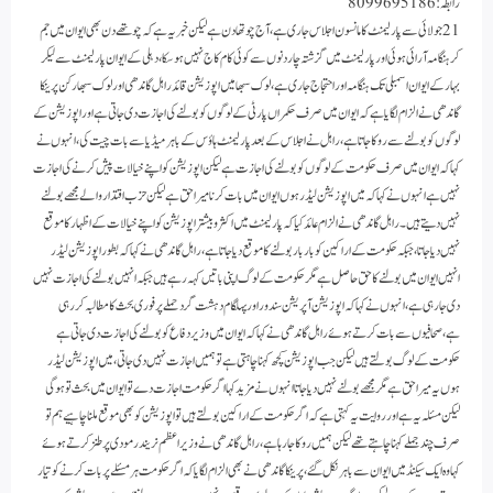
رابطہ: 8099695186
21 جولائی سے پارلیمنٹ کا مانسون اجلاس جاری ہے،آج چوتھا دن ہے لیکن خبر یہ ہے کہ چوتھے دن بھی ایوان میں جم
کر ہنگامہ آرائی ہوئی اور پارلیمنٹ میں گزشتہ چار دنوں سے کوئی کام کاج نہیں ہو سکا،دہلی کے ایوان پارلیمنٹ سے لیکر
بہار کے ایوان اسمبلی تک ہنگامہ اور احتجاج جاری ہے،لوک سبھا میں اپوزیشن قائد راہل گاندھی اور لوک سبھا رکن پرینکا
گاندھی نے الزام لگایا ہے کہ ایوان میں صرف حکمراں پارٹی کے لوگوں کو بولنے کی اجازت دی جاتی ہے اور اپوزیشن کے
لوگوں کو بولنے سے روکا جاتا ہے،راہل نے اجلاس کے بعد پارلیمنٹ ہاؤس کے باہر میڈیا سے بات چیت کی، انہوں نے
کہا کہ ایوان میں صرف حکومت کے لوگوں کو بولنے کی اجازت ہے لیکن اپوزیشن کو اپنے خیالات پیش کرنے کی اجازت
نہیں ہے انہوں نے کہا کہ میں اپوزیشن لیڈر ہوں ایوان میں بات کرنا میرا حق ہے لیکن حزب اقتدار والے مجھے بولنے
نہیں دیتے ہیں۔راہل گاندھی نے الزام عائد کیا کہ پارلیمنٹ میں اکثر وبیشتر اپوزیشن کو اپنے خیالات کے اظہار کا موقع
نہیں دیا جاتا،جبکہ حکومت کے اراکین کو بار بار بولنے کا موقع دیا جاتا ہے،راہل گاندھی نے کہا کہ بطور اپوزیشن لیڈر
انہیں ایوان میں بولنے کا حق حاصل ہے مگر حکومت کے لوگ اپنی باتیں کہہ رہے ہیں جبکہ انہیں بولنے کی اجازت نہیں
دی جا رہی ہے،انہوں نے کہا کہ اپوزیشن آپریشن سندور اور پہلگام دہشت گرد حملے پر فوری بحث کا مطالبہ کررہی
ہے،صحافیوں سے بات کرتے ہوئے راہل گاندھی نے کہا کہ ایوان میں وزیر دفاع کو بولنے کی اجازت دی جاتی ہے
حکومت کے لوگ بولتے ہیں لیکن جب اپوزیشن کچھ کہنا چاہتی ہے تو ہمیں اجازت نہیں دی جاتی،میں اپوزیشن لیڈر
ہوں یہ میرا حق ہے مگر مجھے بولنے نہیں دیا جاتا انہوں نے مزید کہا اگر حکومت اجازت دے تو ایوان میں بحث تو ہوگی
لیکن مسئلہ یہ ہے اور روایت یہ کہتی ہے کہ اگر حکومت کے اراکین بولتے ہیں تو اپوزیشن کو بھی موقع ملنا چاہیے ہم تو
صرف چند جملے کہنا چاہتے تھے لیکن ہمیں روکا جا رہا ہے،راہل گاندھی نے وزیراعظم نریندر مودی پر طنز کرتے ہوئے
کہا وہ ایک سیکنڈ میں ایوان سے باہر نکل گئے،پرینکا گاندھی نے بھی الزام لگایا کہ اگر حکومت ہر مسئلے پر بات کرنے کو تیار