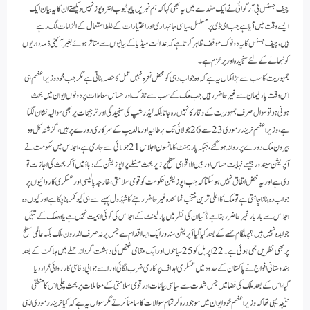
چیف جسٹس بی آرگوائی نے ایک مقدمے میں یہ بھی کہا کہ ہم خبریں یا یوٹیوب انٹرویوز نہیں دیکھتے ان کا یہ بیان ایک
ایسے وقت میں آیا ہے جب ای ڈی پر مسلسل سیاسی جانبداری اور اختیارات کے غلط استعمال کے الزامات لگ رہے
ہیں،چیف جسٹس کا یہ دو ٹوک موقف ظاہر کرتا ہے کہ عدالت میڈیا کے بیانیوں سے متاثر ہوئے بغیر آئینی ذمہ داریوں
کو نبھانے کےلئے سنجیدہ اور پرعزم ہے۔
جمہوریت کا سب سے بڑا کمال یہ ہے کہ وہ جواب دہی کو محض نعرہ نہیں عمل کا حصہ بناتی ہے مگر جب خود وزیراعظم ہی
اس وقت پارلیمان سے غیر حاضر رہیں جب ملک کے سب سے نازک اور حساس معاملات پر دونوں ایوان میں بحث
ہونی ہو تو سوال صرف جمہوریت کے وقار کا نہیں رہ جاتا بلکہ لیڈرشپ کی سنجیدگی اور ترجیحات پر بھی سوالیہ نشان لگتا
ہے،وزیراعظم نریندر مودی 23 سے 26 جولائی تک برطانیہ اور مالدیپ کے سرکاری دورے پر ہیں،گزشتہ کل وہ
بیرون ملک دورے پر روانہ ہو گئے،جبکہ پارلیمنٹ کا مانسون اجلاس 21 جولائی سے جاری ہے،اجلاس میں حکومت نے
آپریشن سیندور جیسے نہایت حساس اور بین الاقوامی سطح پر زیر بحث مسئلے پر اپوزیشن کے دباؤ میں آ کر بحث کی اجازت تو
دی ہے اور یہ محض اتفاق نہیں ہوسکتا کہ جب اپوزیشن حکومت کو قومی سلامتی،خارجہ پالیسی اور عسکری کاروائیوں پر
جواب دہ بنانا چاہتی ہے تو ملک کا اعلی ترین منتخب نمائندہ غیر حاضر رہنے کا شیڈول پہلے سے ہی کیونکر بنا چکا ہے اور کیوں وہ
اجلاس سے بار بار غیر حاضر رہتا ہے؟ کیا ان کی نظر میں پارلیمنٹ کے اجلاس کی کوئی اہمیت نہیں ہے یا وہ ملک کے تئیں
جوابدہ نہیں ہیں؟ پہلگام حملے کے بعد کیا گیا آپریشن سندور ایک ایسا اقدام ہے جس پر نہ صرف اندرون ملک بلکہ عالمی سطح
پر بھی نظریں جمی ہوئی ہے۔ 22 اپریل کو 25 سیاحوں اور ایک مقامی شخص کی دہشت گردانہ حملے میں ہلاکت کے بعد
ہندوستانی افواج نے پاکستان کے حدود میں عسکری اہداف پر کاری ضرب لگائی اور اسے جوابی دفاعی کارروائی قرار دیا
گیا،اس کے بعد ملک کی فضا میں جس شدت سے سیاسی بیانات اور قومی سلامتی کے معاملات پر بحث چلی اس کا منطقی
نتیجہ یہی تھا کہ وزیراعظم خود ایوان میں موجود رہ کر تمام سوالات کا سامنا کرتے مگر سوال یہ ہے کہ کیا نریندر مودی ایسی