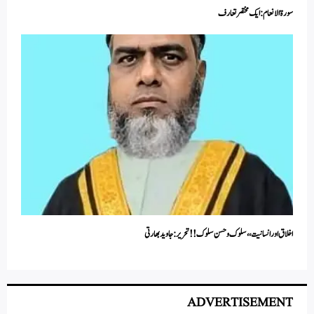
سورۃ الانعام: ایک مختصر تعارف
اخلاق اور انسانیت،، سلوک و حسن سلوک !! تحریر: جاوید بھارتی
ADVERTISEMENT