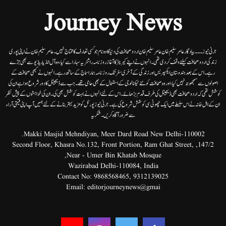
Journey News
جرنی نیوز۔۔۔بیاد گار عامر سلیم خان عامر سلیم خان اردوصحافت کی دنیا کاوہ نام جو کسی تعارف کا محتاج نہیں۔عامرسلیم خان نے اپنی پوری
زندگی اردوصحافت کیلئے وقف کردی تھی۔انہوں نے اپنے کیریئر کا آغاز روزنامہ راشٹریہ سہارا سے کیا،وہ آل انڈیا ریڈیوسے بھی جڑے
رہے۔ اس کے بعد ہندوستان ایکسپریس اور زندگی کے آخری سفر تک روزنامہ ہمارا سماج کے ساتھ رہے۔ انہوں نے کبھی صحافت کے
اصولوں سے سمجھوتہ نہیں کیا، اور وہ صحافت کو نئے ٹیکنالوجی کے استعمال کے بھی حامی تھے۔ جب سے ڈیجیٹل کا دور شروع ہوا ہے ان کی
کوشش تھی کہ اردو صحافت بھی ڈیجیٹل کی طرف قدم بڑھائے۔ اس کے لئے انہوں نے بہت کوشش بھی کی۔ ان کی خواہشوں کے پیش نظر
ان کے اہل خانہ نے اس سلسلے میں ایک چھوٹی سی کوشش شروع کی ہے۔جرنی نیوز پورٹل کو مزید بہتر بنانے کے لئے ہمیں آپ اپنی قیمتی آراء
سے ضرور آگاہ کریں۔شکریہ
Makki Masjid Mehndiyan, Meer Dard Road New Delhi-110002.
147/2, Second Floor, Khasra No.132, Front Portion, Ram Ghat Street,
Near - Umer Bin Khatab Mosque,
Wazirabad Delhi-110084, India
Contact No:
9868568465
,
9312139025
Email:
editorjourneynews@gmai