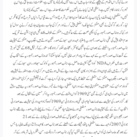
ہوئے کہا کہ اس اقدام کے پیچھے کے جواسباب ہیں اس سے انہیں کچھ لینا دینا نہیں ہے،حکومت اسے جانتی ہے اس پر
تبصرہ کرنا ہمارا کام نہیں ہے،استفی قبول کیا جائے یا نہیں یہ حکومت کا معاملہ ہے اس سے ہمیں کچھ لینا دینا
نہیں،استفعفی ایسے وقت دیا گیا جب پارلیمنٹ کا مانسون اجلاس شروع ہوا جس سے قیاس آرائیاں شروع ہو گئی کانگرس
لیڈر گوربھ گوگوئی نے بھی دھنکڑ کے اچانک استعفی پیش کرنے اور مرکز کی جانب سے بیان جاری نہ کرنے پر سوال کیا
اور کہا کہ وہ نائب صدر جمہوریہ کی اچھی صحت کے لئے دعا گو ہیں۔دھنکڑ کے خلاف 6 ماہ قبل ہی اپوزیشن نے تحریک
عدم اعتماد پیش کی تھی،نائب صدر جمہوریہ با اعتبار عہدہ راجیہ سبھا کے صدر نشین ہوتے ہیں،جگدیپ دھنکڑ کے بحیثیت
نائب صدر جمہوریہ استعفے کے بعد ان کے جانشین کا تقرر بعجلت ممکنہ کرنا ہوگا،دستور کے آرٹیکل 68 کے شق نمبر 2
کے تحت نائب صدر جمہوریہ کے عہدے کو زیادہ عرصہ خالی نہیں رکھا جا سکتا، آئندہ نائب صدر جمہوریہ کے انتخاب کی
صورت میں حکمراں NDA کو واضح اکثریت حاصل ہے،نائب صدر جمہوریہ کو لوک سبھا اور راجیہ سبھا کے رکن
منتخب کرتے ہیں جبکہ ایوان والا کے نامزد ارکان بھی ووٹ دینے کے اہل ہوتے ہیں،مرکزی وزارت داخلہ نے بحیثیت
نائب صدر جگدیپ دھنکڑ کے استعفی کے سلسلے میں ایک اعلامیہ جاری کردیا ہے، گزٹ نوٹیفکیشن پر مرکزی متمد داخلہ
گووند موہن کے دستخط ہیں،دھنکڑ اپنی میعاد کے دوران استعفی دینے والے تیسرے نائب صدر جمہوریہ بنے ہیں سابق
میں نائب صدر وی وی گری نے تین مئی 1969 کو اس وقت کے صدر جمہوریہ ذاکر حسین کے انتقال کے بعد
کارگزار صدر کی حیثیت سے خدمات انجام دی تھی اور دو جولائی سن 1969 کو وہ آزاد امیدوار کی حیثیت سے صدارتی
انتخاب لڑنے کے لئے بحیثیت نائب صدر مستعفی ہوئے وہ اپنی میاد مکمل نہ کرنے والے پہلے نائب صدر بنے تھے،نائب
صدر بھیرون سنگھ شیخاوت نے یو پی اے امیدوار پر تیبھا پاٹل کے خلاف صدارتی چناؤ ہارنے کے بعد 21
جولائی 2007 کو عہدے سے استعفی دیا تھا، شیخاوت کے استعفے کے بعد نائب صدر کا عہدہ 21 دن تک خالی رہا،جس
کے بعد محمد حامد انصاری کو اس عہدے کے لئے منتخب کیا گیا۔ نائب صدر آر وینکٹ رمن،شنکر دیال شرما اور کے آر