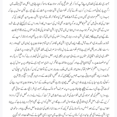
جمہوری مکالمے کی فضا میں اپنے آپ کو لا کر غیر متوقع یا ناگوار سوالات کا سامنا کرنا چاہتے ہیں؟ کل جماعتی میٹنگ میں
اگرچہ پارلیمانی امور کے وزیر کرن رججو نے کہا کہ حکومت آپریشن سیندور پر بحث کے لیے تیار ہے لیکن سوال یہ ہے کہ
جب وزیراعظم موجود ہی نہیں ہوں گے تو بحث کا حاصل کیا ہوگا؟رججو نے خود اپوزیشن سے یہ امید بھی ظاہر کی کہ
اجلاس کی کاروائی میں کسی قسم کا خلل نہ ہو گویا بحث ہو بھی تو اس کی سمت،اس کا دائرہ اور اس کے نتائج پہلے ہی طے شدہ
ہوں گے یعنی سوال ہو مگر جواب نہ ہو،اس اجلاس میں شامل اپوزیشن اتحاد انڈیا کی 24 جماعتوں نے جو8 اہم نکات
طے کیے ان میں پہلگام حملے،آپریشن سندور،بہار میں ووٹر لسٹوں کی ایس آئی آر،خارجہ پالیسی اور ڈونالڈ ٹرمپ کے
متنازعہ جنگ بندی دعوے شامل تھے، ایسے میں اپوزیشن کا یہ تقاضہ کہ ان تمام معاملات پر پارلیمان میں سنجیدہ اور براہ
راست مکالمہ ہو بالکل فطری ہے تاہم حکومت نے بادل ناخواستہ صرف ایک نقطہ یعنی آپریشن سیندور پر بحث کی
منظوری دی جبکہ انتخابی فہرستوں پر ہونے والی مبینہ ہیرا پھیری اور جعل سازی پر کوئی فیصلہ نہ لے کر واضح کر دیا کہ وہ
کن موضوعات پر روشنی ڈالنا چاہتی ہے اور کن پر پردہ ڈالنا ہے،کانگرس رہنما پرمود تیواری نے بجا طور پر یہ سوال کیا ہے
کہ جب وزیراعظم کو معلوم تھا کہ وہ ان تاریخوں میں ملک سے باہر ہوں گے تو اجلاس کیوں کر بلایا گیا ؟ یہ سچائی اس
وقت اور زیادہ سنگین ہو جاتی ہے جب عوام یہ دیکھتے ہیں کہ جو شخص انتخابات کے دوران ہر گلی، ہر اسٹیج،ہرچینل پر
دکھائی دیتا ہے میڈیا کے ہر پلیٹ فارم پر وہی شخص چھایا رہتاہے لیکن جب ملک کے حساس معاملات پر جواب دینے کی
نوبت آتی ہے تو پردے کے پیچھے چلا جاتا ہے یہ رویہ نہ صرف افسوسناک ہے بلکہ جمہوری طرز قیادت کے منافی بھی
ہے،وزیراعظم کی غیر موجودگی میں حکومت کی طرف سے بحث میں شرکت کرنے والے وزراء محض نمائشی کردار ادا
کریں گے،جبکہ اصل فکری و اخلاقی قیادت کا سوال تشنہ رہے گا، اس سیشن کو اس لیے بھی اہم قرار دیا جا رہا ہے کہ یہ پہلا
اجلاس ہے جس کے بعد جسٹس ورما کو ہٹانے کی تحریک کو سو سے زائد ارکان کی حمایت حاصل ہو چکی ہے اور ساتھ ہی
اپوزیشن نے عدالتی غیر جانبداری، کسانوں کے مسائل،پنجاب میں مبینہ زمین ہتھیانے کے واقعات اور خواتین پر