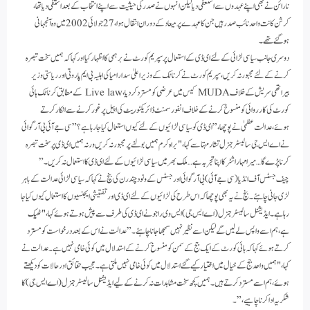
نارائن نے بھی اپنے عہدوں سے استعفی دیا لیکن انہوں نے صدر کی حیثیت سے اپنے انتخاب کے بعد استفی دیا تھا،
کرشن کانت واحد نائب صدر ہیں جن کا عہدے پر میعاد کے دوران انتقال ہوا،27 جولائی 2002 میں وہ آنجہانی
ہوگئے تھے۔
دوسری جانب سیاسی لڑائی کےلئے ای ڈی کے استعمال پر سپریم کورٹ نے برہمی کا اظہار کیا اور کہا کہ ہمیں سخت تبصرہ
کرنے کے لئے مجبور نہ کریں،سپریم کورٹ نے کرناٹک کے وزیر اعلیٰ سدارامیا کی اہلیہ بی ایم پاروتی اور ریاستی وزیر
بیراتھی سریش کے خلاف MUDA کیس میں عرضی کو مسترد کر دیا،Live law کے مطابق کرناٹک ہائی
کورٹ کی کارروائی کو منسوخ کرنے کے خلاف انفورسمنٹ ڈائریکٹوریٹ کی اپیل پر غور کرنے سے انکار کرتے
ہوئے،عدالت عظمیٰ نے پوچھا،”ای ڈی کو سیاسی لڑائیوں کے لئے کیوں استعمال کیا جا رہا ہے؟” سی جے آئی بی آر گوائی
نے اے ایس جی سالیسٹر جنرل تشار مہتا سے کہا، "براہ کرم ہمیں بولنے پر مجبور نہ کریں ورنہ ہمیں ای ڈی پر سخت تبصرہ
کرنا پڑے گا… میرا مہاراشٹر کا اپنا تجربہ ہے… ملک بھر میں سیاسی لڑائیوں کے لئے ای ڈی کا استعمال نہ کریں۔”
چیف جسٹس آف انڈیا (سی جے آئی) بی آر گوائی اور جسٹس کے ونود چندرن کی بنچ نے کہا کہ سیاسی لڑائی عدالت کے باہر
لڑی جانی چاہئے۔بنچ نے یہ بھی پوچھا کہ اس طرح کی لڑائیوں کے لئے ای ڈی اور تفتیشی ایجنسیوں کا استعمال کیوں کیا جا
رہا ہے۔ایڈیشنل سالیسٹر جنرل (اے ایس جی) ایس وی راجو نے ای ڈی کی طرف سے پیش ہوتے ہوئے کہا، "ٹھیک
ہے،ہم اسے واپس لے لیں گے لیکن اسے نظیر نہیں سمجھا جانا چاہئے۔”عدالت نے اس کے بعد درخواست کو مسترد
کرتے ہوئے کہا کہ ہائی کورٹ کے ایک جج کے سمن کو منسوخ کرنے کے استدلال میں کوئی خامی نہیں ہے۔عدالت نے
کہا، "ہمیں واحد جج کے خیال میں اختیار کیے گئے استدلال میں کوئی خامی نہیں ملتی ہے۔عجیب حقائق اور حالات کو دیکھتے
ہوئے،ہم اسے مسترد کرتے ہیں۔ہمیں کچھ سخت مشاہدات نہ کرنے کے لیے ایڈیشنل سالیسٹر جنرل (اے ایس جی) کا
شکریہ ادا کرنا چاہیے،”۔