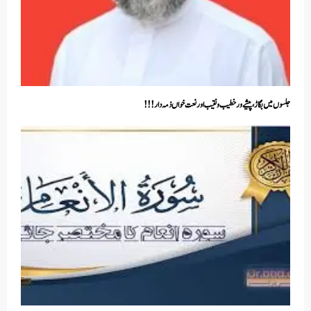
جلسوں میں بگاڑ، پیشے ور خطیب و نقیب اور نعت خواں ذمہ دار!!!