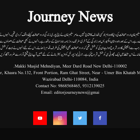
Journey News
 سلیم خان اردوصحافت کی دنیا کاوہ نام جو کسی تعارف کا محتاج نہیں۔عامرسلیم خان نے اپنی پوری زندگی اردوصحافت کیلئے وقف کردی تھی۔انہوں نے اپن
 رہے۔ اس کے بعد ہندوستان ایکسپریس اور زندگی کے آخری سفر تک روزنامہ ہمارا سماج کے ساتھ رہے۔ انہوں نے کبھی صحافت کے اصولوں سے سمجھ
ے۔ جب سے ڈیجیٹل کا دور شروع ہوا ہے ان کی کوشش تھی کہ اردو صحافت بھی ڈیجیٹل کی طرف قدم بڑھائے۔ اس کے لئے انہوں نے بہت کوشش ب
انہ نے اس سلسلے میں ایک چھوٹی سی کوشش شروع کی ہے۔جرنی نیوز پورٹل کو مزید بہتر بنانے کے لئے ہمیں آپ اپنی قیمتی آراء سے ضرور آگاہ کری
Makki Masjid Mehndiyan, Meer Dard Road New Delhi-110002.
Wazirabad Delhi-110084, India
Contact No:
9868568465
,
9312139025
Email:
editorjourneynews@gmai