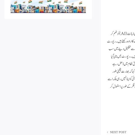
نئی دہلی۔ 21؍اگست۔ ایم این این ۔ مائیکروسافٹ کی 2025 ورک ٹرینڈ انڈیکس رپورٹ کے مطابق بھارتی رہنما اعتماد اور تیزی کے ساتھ اپنی تنظیموں میں مصنوعی ذہانت (AI) کو ضم کر
نٹس استعمال کرنے کا ارادہ رکھتے ہیں۔رپورٹ
رے سے تشکیل دینے میں سب
یں۔رپورٹ میں بتایا گیا
وافق نظام میں ڈھل رہے
ا کہ بھارت یقینی طور
 کو اپنا نہیں رہی بلکہ اسے
ایک حقیقی شریکِ فکر کے طور پر استعمال کر
NEXT POST