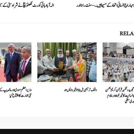
In
r
ہاراج انسانی اتحاد کے مسیحا ہیں۔ – سنت راجندر
الہ آباد ہائی کورٹ لکھنؤ بنچ نے شراوستی کے 
RELA
تجویدوتفسیرقرآن کریم بحسن
وقف ترمیمی بل بلاتاخیر واپس ہو
وزیراعظم مودی اور مالدیپ ک
 انسانیت کاخیرخواہ اورخادم
نئی عمارت کا افتتاح کیا
ہدی سلفی