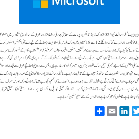
رہے ہیں۔ سروے میں شامل 93 فیصد رہنماؤں نے کہا کہ وہ اگلے 12 سے 18 مہینوں میں ورک فورس کی صلاحیت بڑھانے کے لیے اے آئی ایج
اتے ہوئے کہا گیا ہے کہ بھارت کی سب سے جدت پسند تنظیمیں، جنہیں مائیکروسافٹ "فرنٹیئر فرمز” کہتا ہے، کام کے تصور کو نئے س
یہ ادارے صرف اے آئی کو اپنا نہیں رہے بلکہ وہ انسانی اور اے آئی ایجنٹ کے اشتراک کے گرد اپنے آپریشنز کو ازسرِنو ڈیزائن کر رہے ہ
ے ہی اے آئی ایجنٹس کے ذریعے ٹیم کی سطح پر ورک فلو اور بزنس پروسیسز کو خودکار بنا رہے ہیں، جس سے روایتی ڈھانچے تیزی سے لچکدار اور م
ابک دستی، تیزی اور مقصدیت کے ساتھ توسیع دینے کے قابل بنا رہی ہے۔مائیکروسافٹ انڈیا اور ساؤتھ ایشیا کے صدر، پُنیِت چندوک نے کہ
دور میں داخل ہو چکا ہے، اور اے آئی کی ترقی بے مثال رفتار سے بڑھ رہی ہے۔انہوں نے کہا کہہم دیکھ رہے ہیں کہ بھارتی ورک فورس صرف اے آئی
روزمرہ کے کام کا لازمی حصہ بنا رہی ہے — اس کی تیزی، درستگی اور 24/7 دستیابی کو بروئے کار لا کر حقیقی تبدیلی پیدا کر رہی ہے۔ رہنما اے آئی کو 
کو بڑھا رہا ہے، فیصلوں کو تیز کر رہا ہے اور تعاون کے نئے معنی متعین کر رہا ہے۔
S
E
Li
T
ha
m
nk
wi
re
ail
ed
tte