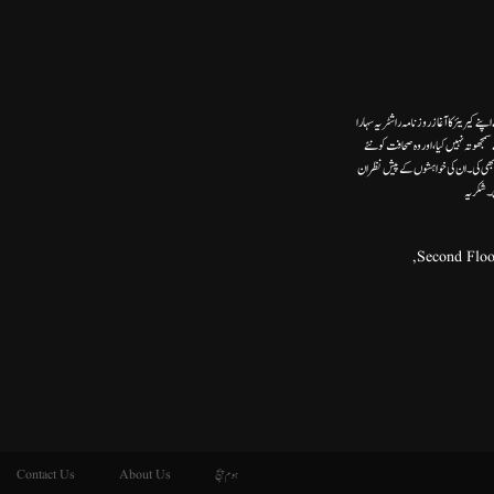
ے کیریئر کا آغاز روزنامہ راشٹریہ سہارا
وتہ نہیں کیا، اور وہ صحافت کو نئے
ھی کی۔ ان کی خواہشوں کے پیش نظر ان
ں۔شکریہ
ہوم پیج
About Us
Contact Us