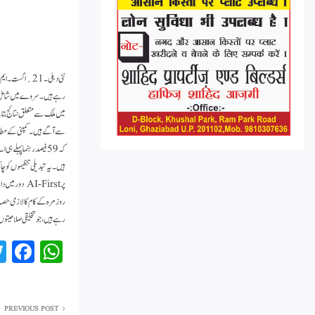
میں ملک سے متعلق نتائج بت
سے آگے ہیں۔کمپنی کے مطابق 
کہ 59 فیصد رہنما پہل
ہیں۔یہ تبدیلی تنظیموں کو چ
پر AI-First 
رہے ہیں، جو تخلیقی صلاحیتوں 
Fa
W
ce
ha
bo
ts
PREVIOUS POST