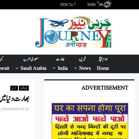
C
Delhi
اگست 7, 2026
26
ہوم پیج
خبریں
بھارت
سعودی عرب
کو
wait
Saudi Arabia
India
News
Home
ADVERTISEMENT
بین اقوامی
خبریں
بھارت دنیا می
journeynews.in
by