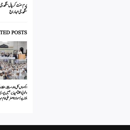
ok
A
پرم سنت کرپال سنگھ جی م
pp
سنگھ جی مہاراج
TED POSTS
اکیسواں کل ہندمسابقہ حفظ و
وخوبی اختتام پذیر ہمیں پوری
بنناہے/مولانااصغرعلی امام م