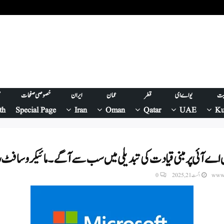
یت
یو اے ای
قطر
عمان
ایران
خصوصی صفحات
ص
th
Special Page
Iran
Oman
Qatar
UAE
Ku
ں اے آئی پر مبنی قیادت کی تبدیلی میں سب سے آگے۔ مائیکروسافٹ
www.
اگست 21, 2025
0