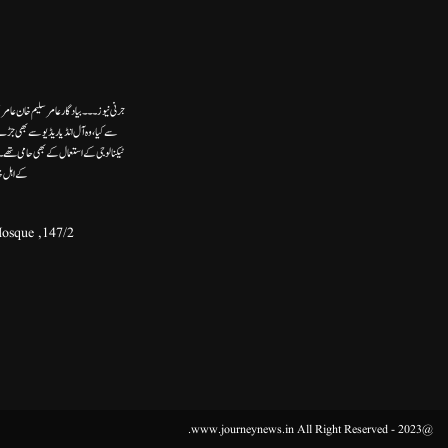
جرنی نیوز۔۔۔بیاد گار عامر سلیم خان عامر
سے کیا،وہ آل انڈیا ریڈیوسے بھی جڑے
ٹیکنالوجی کے استعمال کے بھی حامی تھ
کے اہل خ
147/2, Second Floor, Khasra No.132, Front Portion, Ram Ghat Street, Near - Umer Bin Khatab Mosque,
@2023 - www.journeynews.in All Right Reserved.